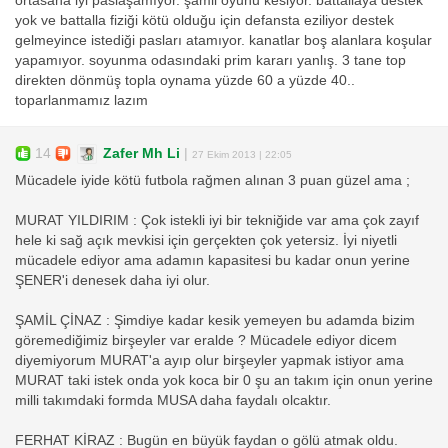
ortasaha iyi paslaşamıyor. şamil oyunu kesiyor. battallaya destek
yok ve battalla fiziği kötü olduğu için defansta eziliyor destek
gelmeyince istediği pasları atamıyor. kanatlar boş alanlara koşular
yapamıyor. soyunma odasındaki prim kararı yanlış. 3 tane top
direkten dönmüş topla oynama yüzde 60 a yüzde 40..
toparlanmamız lazım
14
Zafer Mh Li
|
27 Ekim 2013 | 22:05
Mücadele iyide kötü futbola rağmen alınan 3 puan güzel ama ;
MURAT YILDIRIM : Çok istekli iyi bir tekniğide var ama çok zayıf
hele ki sağ açık mevkisi için gerçekten çok yetersiz. İyi niyetli
mücadele ediyor ama adamın kapasitesi bu kadar onun yerine
ŞENER'i denesek daha iyi olur.
ŞAMİL ÇİNAZ : Şimdiye kadar kesik yemeyen bu adamda bizim
göremediğimiz birşeyler var eralde ? Mücadele ediyor dicem
diyemiyorum MURAT'a ayıp olur birşeyler yapmak istiyor ama
MURAT taki istek onda yok koca bir 0 şu an takım için onun yerine
milli takımdaki formda MUSA daha faydalı olcaktır.
FERHAT KİRAZ : Bugün en büyük faydan o gölü atmak oldu.