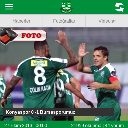
Haberler
MENU
Haberler
Fotoğraflar
Videolar
Fotoğraflar
Videolar
Basketbol
Voleybol
Puan Durumu
Fikstür
Facebook
Konyaspor 0 -1 Bursasporumuz
Twitter
27 Ekim 2013 | 00:00
21959 okunma | 44 yorum