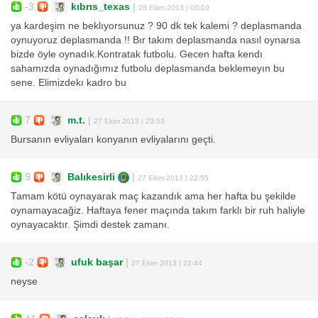
-3
kıbrıs_texas
|
28 Ekim 2013 | 00:10
ya kardeşim ne beklıyorsunuz ? 90 dk tek kalemi ? deplasmanda
oynuyoruz deplasmanda !! Bır takım deplasmanda nasıl oynarsa
bizde öyle oynadık.Kontratak futbolu. Gecen hafta kendı
sahamızda oynadığımız futbolu deplasmanda beklemeyın bu
sene. Elimizdekı kadro bu
7
m.t.
|
27 Ekim 2013 | 23:53
Bursanın evliyaları konyanın evliyalarını geçti.
9
Balıkesirli
|
27 Ekim 2013 | 22:55
Tamam kötü oynayarak maç kazandık ama her hafta bu şekilde
oynamayacağiz. Haftaya fener maçında takım farklı bir ruh haliyle
oynayacaktır. Şimdi destek zamanı.
-2
ufuk başar
|
27 Ekim 2013 | 22:44
neyse