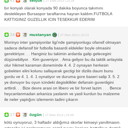
41
selçuk
|
27 Ekim 2013 | 22:28
bır konyalı olarak konyada 90 dakıka boyunca takımını
destekleyen Bursaspor taraftarına hayran kaldım.FUTBOLA
KATTIGINIZ GUZELLIK ICIN TESEKKUR EDERIM
24
mustanyan
|
27 Ekim 2013 | 22:13
Morinyo inter şampiyonlar ligi'nde şampiyonlugu ofansif olmayan
sadece defansif bir futbolla basardi eldekiler boyle olmasini
gerektiriyor. . . Hanginiz bu takimin ardarda galip gelecegini
düşünebiliyor. . Kim guveniyor. . Ama geliyor bu da taktik anlayisla
olur hikmet karaman doneminde 4. 4. 2 oynayan herkesin
gobekten elini kolunu sallayarak gectigi bir dizilis daum bunu
gordu ve 4. 1. 4. 1 oynatiyor ve duruma gore baseri salip 3. 5. 2
ye donuyor bu oyun icindeki degisiklikler defansin guvenligini
arttirdi. . . Bize devre arasi on libero ve bir forvet lazim . . . Bence
heycanlanmadan arkaniza yaslanin ve yasli kurdun bu malzeme
ile neler yaptığını izlemenin tadini çıkarın
17
özgün
|
27 Ekim 2013 | 22:09
kötü oynuyoruz, 3 haftadır aldığımız skorlar kimseyi yanıltmasın.