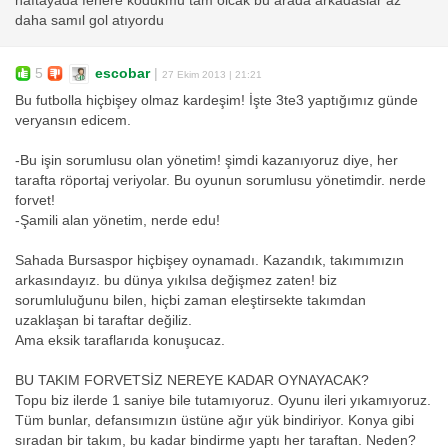
haftayada fenere kodukmu tam olcak bu arada arkadaslar az
daha samıl gol atıyordu
5
escobar
|
27 Ekim 2013 | 21:21
Bu futbolla hiçbişey olmaz kardeşim! İşte 3te3 yaptığımız günde
veryansın edicem.
-Bu işin sorumlusu olan yönetim! şimdi kazanıyoruz diye, her
tarafta röportaj veriyolar. Bu oyunun sorumlusu yönetimdir. nerde
forvet!
-Şamili alan yönetim, nerde edu!
Sahada Bursaspor hiçbişey oynamadı. Kazandık, takımımızın
arkasındayız. bu dünya yıkılsa değişmez zaten! biz
sorumluluğunu bilen, hiçbi zaman eleştirsekte takımdan
uzaklaşan bi taraftar değiliz.
Ama eksik taraflarıda konuşucaz.
BU TAKIM FORVETSİZ NEREYE KADAR OYNAYACAK?
Topu biz ilerde 1 saniye bile tutamıyoruz. Oyunu ileri yıkamıyoruz.
Tüm bunlar, defansımızın üstüne ağır yük bindiriyor. Konya gibi
sıradan bir takım, bu kadar bindirme yaptı her taraftan. Neden?