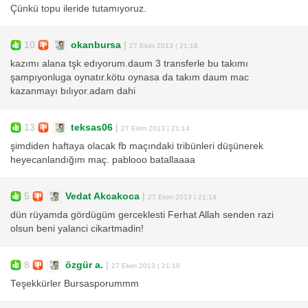
Çünkü topu ileride tutamıyoruz.
10
okanbursa
|
27 Ekim 2013 | 21:18
kazımı alana tşk edıyorum.daum 3 transferle bu takımı
şampıyonluga oynatır.kötu oynasa da takım daum mac
kazanmayı bılıyor.adam dahi
13
teksas06
|
27 Ekim 2013 | 21:14
şimdiden haftaya olacak fb maçındaki tribünleri düşünerek
heyecanlandığım maç. pablooo batallaaaa
5
Vedat Akcakoca
|
27 Ekim 2013 | 21:14
dün rüyamda gördügüm gerceklesti Ferhat Allah senden razi
olsun beni yalanci cikartmadin!
8
özgür a.
|
27 Ekim 2013 | 21:10
Teşekkürler Bursasporummm