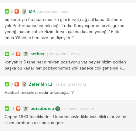
6
MK
|
28 Ekim 2013 | 08:32
bu kadroyla bu puan mucize gibi.forvet,sağ,sol kanat,önlibero
yok.Performansı önemli değil Torku Konyasporun forvrti gekas
yedeği hasan kabze.Bizim forvet çakma kazım yedeği 16 lık
enes.Yönetim ben size ne diyeyim ?
-4
setbaşı
|
28 Ekim 2013 | 02:57
konyanın 3 tane net direkten pozisyonu var beyler bizim golden
başka bu kadar net pozisyonumuz yok sadece cok şanslıydık...
3
Zafer Mh Li
|
28 Ekim 2013 | 00:52
Pankart meselesi nedir arkadaşlar ?
-1
bursabursa
|
28 Ekim 2013 | 00:25
Cephe 1963-tesekkurler. Umarim soyledikleriniz etkili olur ve bir
kisim taraftarin akli basina gelir