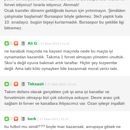
forvet istiyoruz! Israrla istiyoruz. Alınmalı!
Ocak transfer dönemi geldiğinde bunun için yırtınmayın. Şimdiden
çalışmalar başlamalı! Bursaspor böyle gidemez. 3te3 yaptık hala
10. sıradayız. bugün bişeyi kurtarmadık. Bursaspor bu şekilde ligi
bitiremez.
6
Ali G
|
27 Ekim 2013 | 21:42
ne karabük maçında ne kayseri maçında nede bu maçta iyi
oynamadan kazandık. Takıma 1 forvet almayan yönetimi unuttuk..
Skor'a değil oyuna bakmalı artık taraftar. Hiçbir şey tozpembe
değil. Ama tabi kötü oynayken bile kazanmak moral verici tabi..
1
Teksaslı
|
27 Ekim 2013 | 21:41
Takım defans olarak gerçekten çok iyi ama iyi kanatlar ve
forvetimizin olmayışı bizi çok sıkıntıya sokuyor. Devre arası çok
sağlam bi forver ve kanatlara ihtiyacımız var. Ozan iyileşir inşallah
7
berk
|
27 Ekim 2013 | 21:37
bu futbol mu simdi??? boyle mac kazansak, avrupaya gitsek ne