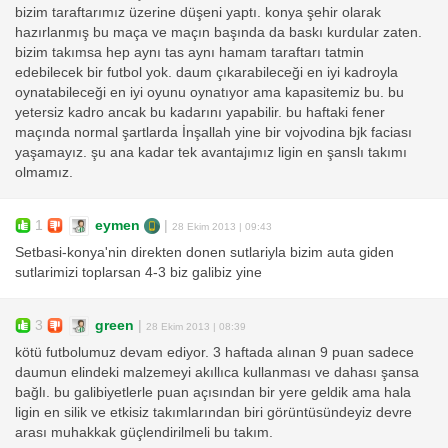
bizim taraftarımız üzerine düşeni yaptı. konya şehir olarak
hazırlanmış bu maça ve maçın başında da baskı kurdular zaten.
bizim takımsa hep aynı tas aynı hamam taraftarı tatmin
edebilecek bir futbol yok. daum çıkarabileceği en iyi kadroyla
oynatabileceği en iyi oyunu oynatıyor ama kapasitemiz bu. bu
yetersiz kadro ancak bu kadarını yapabilir. bu haftaki fener
maçında normal şartlarda İnşallah yine bir vojvodina bjk faciası
yaşamayız. şu ana kadar tek avantajımız ligin en şanslı takımı
olmamız.
1
eymen
|
28 Ekim 2013 | 09:43
Setbasi-konya'nin direkten donen sutlariyla bizim auta giden
sutlarimizi toplarsan 4-3 biz galibiz yine
3
green
|
28 Ekim 2013 | 08:39
kötü futbolumuz devam ediyor. 3 haftada alınan 9 puan sadece
daumun elindeki malzemeyi akıllıca kullanması ve dahası şansa
bağlı. bu galibiyetlerle puan açısından bir yere geldik ama hala
ligin en silik ve etkisiz takımlarından biri görüntüsündeyiz devre
arası muhakkak güçlendirilmeli bu takım.