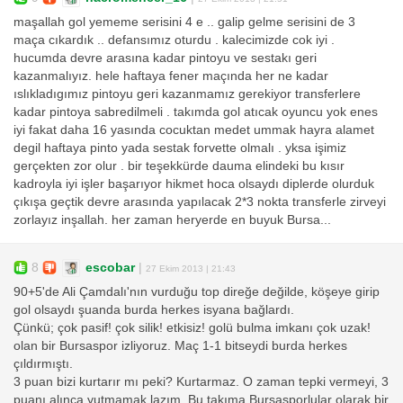
maşallah gol yememe serisini 4 e .. galip gelme serisini de 3
maça cıkardık .. defansımız oturdu . kalecimizde cok iyi .
hucumda devre arasına kadar pintoyu ve sestakı geri
kazanmalıyız. hele haftaya fener maçında her ne kadar
ıslıkladıgımız pintoyu geri kazanmamız gerekiyor transferlere
kadar pintoya sabredilmeli . takımda gol atıcak oyuncu yok enes
iyi fakat daha 16 yasında cocuktan medet ummak hayra alamet
degil haftaya pinto yada sestak forvette olmalı . yksa işimiz
gerçekten zor olur . bir teşekkürde dauma elindeki bu kısır
kadroyla iyi işler başarıyor hikmet hoca olsaydı diplerde olurduk
çıkışa geçtik devre arasında yapılacak 2*3 nokta transferle zirveyi
zorlayız inşallah. her zaman heryerde en buyuk Bursa...
8
escobar
|
27 Ekim 2013 | 21:43
90+5'de Ali Çamdalı'nın vurduğu top direğe değilde, köşeye girip
gol olsaydı şuanda burda herkes isyana bağlardı.
Çünkü; çok pasif! çok silik! etkisiz! golü bulma imkanı çok uzak!
olan bir Bursaspor izliyoruz. Maç 1-1 bitseydi burda herkes
çıldırmıştı.
3 puan bizi kurtarır mı peki? Kurtarmaz. O zaman tepki vermeyi, 3
puanı alınca yutmamak lazım. Bu takıma Bursasporlular olarak bir