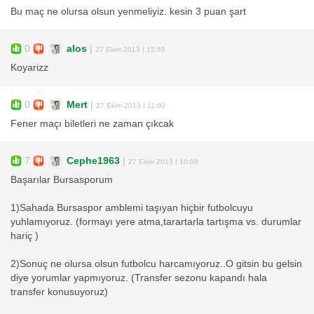
Bu maç ne olursa olsun yenmeliyiz. kesin 3 puan şart
0
alos
|
27 Ekim 2013 | 15:55
Koyarizz
0
Mert
|
27 Ekim 2013 | 11:00
Fener maçı biletleri ne zaman çıkcak
7
Cephe1963
|
27 Ekim 2013 | 10:08
Başarılar Bursasporum
1)Sahada Bursaspor amblemi taşıyan hiçbir futbolcuyu
yuhlamıyoruz. (formayı yere atma,tarartarla tartışma vs. durumlar
hariç )
2)Sonuç ne olursa olsun futbolcu harcamıyoruz..O gitsin bu gelsin
diye yorumlar yapmıyoruz. (Transfer sezonu kapandı hala
transfer konusuyoruz)