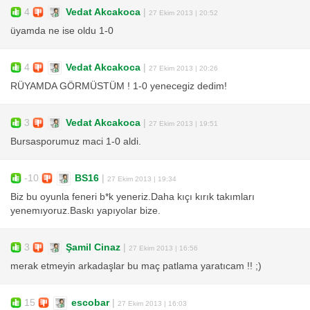
4
Vedat Akcakoca
|
27 Ekim 2013 | 20:52
üyamda ne ise oldu 1-0
4
Vedat Akcakoca
|
27 Ekim 2013 | 20:26
RÜYAMDA GÖRMÜSTÜM ! 1-0 yenecegiz dedim!
3
Vedat Akcakoca
|
27 Ekim 2013 | 19:51
Bursasporumuz maci 1-0 aldi.
-10
BS16
|
27 Ekim 2013 | 19:34
Biz bu oyunla feneri b*k yeneriz.Daha kıçı kırık takımları
yenemıyoruz.Baskı yapıyolar bize.
3
Şamil Cinaz
|
27 Ekim 2013 | 16:56
merak etmeyin arkadaşlar bu maç patlama yaratıcam !! ;)
15
escobar
|
27 Ekim 2013 | 16:03