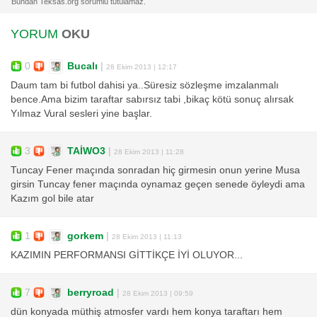
YORUM
OKU
0
Bucalı
|
28 Ekim 2013 | 12:17
Daum tam bi futbol dahisi ya..Süresiz sözleşme imzalanmalı
bence.Ama bizim taraftar sabırsız tabi ,bikaç kötü sonuç alırsak
Yılmaz Vural sesleri yine başlar.
3
TAİWO3
|
28 Ekim 2013 | 11:28
Tuncay Fener maçında sonradan hiç girmesin onun yerine Musa
girsin Tuncay fener maçında oynamaz geçen senede öyleydi ama
Kazım gol bile atar
1
gorkem
|
28 Ekim 2013 | 11:13
KAZIMIN PERFORMANSI GİTTİKÇE İYİ OLUYOR...
7
berryroad
|
28 Ekim 2013 | 09:59
dün konyada müthiş atmosfer vardı hem konya taraftarı hem