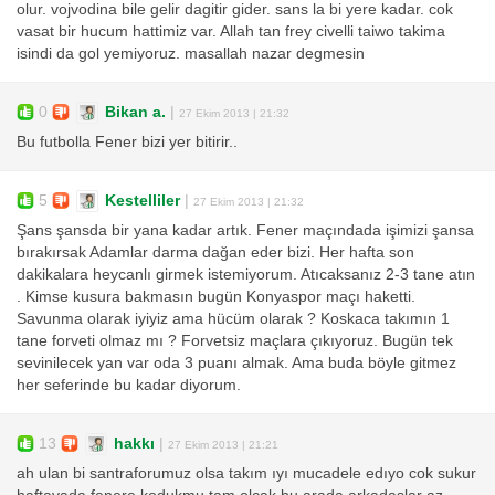
olur. vojvodina bile gelir dagitir gider. sans la bi yere kadar. cok
vasat bir hucum hattimiz var. Allah tan frey civelli taiwo takima
isindi da gol yemiyoruz. masallah nazar degmesin
0
Bikan a.
|
27 Ekim 2013 | 21:32
Bu futbolla Fener bizi yer bitirir..
5
Kestelliler
|
27 Ekim 2013 | 21:32
Şans şansda bir yana kadar artık. Fener maçındada işimizi şansa
bırakırsak Adamlar darma dağan eder bizi. Her hafta son
dakikalara heycanlı girmek istemiyorum. Atıcaksanız 2-3 tane atın
. Kimse kusura bakmasın bugün Konyaspor maçı haketti.
Savunma olarak iyiyiz ama hücüm olarak ? Koskaca takımın 1
tane forveti olmaz mı ? Forvetsiz maçlara çıkıyoruz. Bugün tek
sevinilecek yan var oda 3 puanı almak. Ama buda böyle gitmez
her seferinde bu kadar diyorum.
13
hakkı
|
27 Ekim 2013 | 21:21
ah ulan bi santraforumuz olsa takım ıyı mucadele edıyo cok sukur