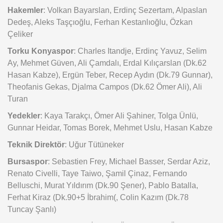
Hakemler
: Volkan Bayarslan, Erdinç Sezertam, Alpaslan
Dedeş, Aleks Taşçıoğlu, Ferhan Kestanlıoğlu, Özkan
Çeliker
Torku Konyaspor
: Charles Itandje, Erdinç Yavuz, Selim
Ay, Mehmet Güven, Ali Çamdalı, Erdal Kılıçarslan (Dk.62
Hasan Kabze), Ergün Teber, Recep Aydın (Dk.79 Gunnar),
Theofanis Gekas, Djalma Campos (Dk.62 Ömer Ali), Ali
Turan
Yedekler
: Kaya Tarakçı, Ömer Ali Şahiner, Tolga Ünlü,
Gunnar Heidar, Tomas Borek, Mehmet Uslu, Hasan Kabze
Teknik Direktör
: Uğur Tütüneker
Bursaspor
: Sebastien Frey, Michael Basser, Serdar Aziz,
Renato Civelli, Taye Taiwo, Şamil Çinaz, Fernando
Belluschi, Murat Yıldırım (Dk.90 Şener), Pablo Batalla,
Ferhat Kiraz (Dk.90+5 İbrahim(, Colin Kazım (Dk.78
Tuncay Şanlı)