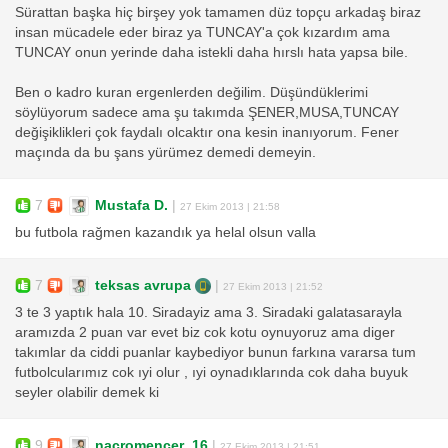
Sürattan başka hiç birşey yok tamamen düz topçu arkadaş biraz
insan mücadele eder biraz ya TUNCAY'a çok kızardım ama
TUNCAY onun yerinde daha istekli daha hırslı hata yapsa bile.
Ben o kadro kuran ergenlerden değilim. Düşündüklerimi
söylüyorum sadece ama şu takımda ŞENER,MUSA,TUNCAY
değişiklikleri çok faydalı olcaktır ona kesin inanıyorum. Fener
maçında da bu şans yürümez demedi demeyin.
7
Mustafa D.
|
27 Ekim 2013 | 21:58
bu futbola rağmen kazandık ya helal olsun valla
7
teksas avrupa
|
27 Ekim 2013 | 21:52
3 te 3 yaptık hala 10. Siradayiz ama 3. Siradaki galatasarayla
aramızda 2 puan var evet biz cok kotu oynuyoruz ama diger
takımlar da ciddi puanlar kaybediyor bunun farkına vararsa tum
futbolcularımız cok ıyi olur , ıyi oynadıklarında cok daha buyuk
seyler olabilir demek ki
9
nacromencer_16
|
27 Ekim 2013 | 21:51