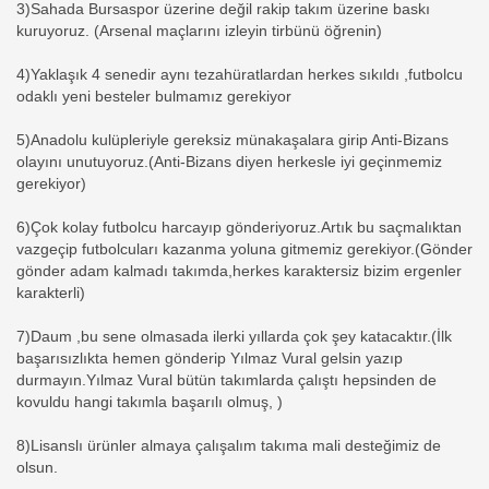
3)Sahada Bursaspor üzerine değil rakip takım üzerine baskı
kuruyoruz. (Arsenal maçlarını izleyin tirbünü öğrenin)
4)Yaklaşık 4 senedir aynı tezahüratlardan herkes sıkıldı ,futbolcu
odaklı yeni besteler bulmamız gerekiyor
5)Anadolu kulüpleriyle gereksiz münakaşalara girip Anti-Bizans
olayını unutuyoruz.(Anti-Bizans diyen herkesle iyi geçinmemiz
gerekiyor)
6)Çok kolay futbolcu harcayıp gönderiyoruz.Artık bu saçmalıktan
vazgeçip futbolcuları kazanma yoluna gitmemiz gerekiyor.(Gönder
gönder adam kalmadı takımda,herkes karaktersiz bizim ergenler
karakterli)
7)Daum ,bu sene olmasada ilerki yıllarda çok şey katacaktır.(İlk
başarısızlıkta hemen gönderip Yılmaz Vural gelsin yazıp
durmayın.Yılmaz Vural bütün takımlarda çalıştı hepsinden de
kovuldu hangi takımla başarılı olmuş, )
8)Lisanslı ürünler almaya çalışalım takıma mali desteğimiz de
olsun.