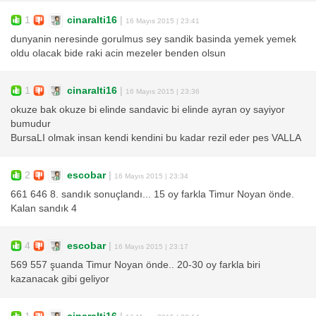
1
cinaralti16
|
16 Mayıs 2015 | 23:41
dunyanin neresinde gorulmus sey sandik basinda yemek yemek
oldu olacak bide raki acin mezeler benden olsun
1
cinaralti16
|
16 Mayıs 2015 | 23:36
okuze bak okuze bi elinde sandavic bi elinde ayran oy sayiyor
bumudur
BursaLI olmak insan kendi kendini bu kadar rezil eder pes VALLA
2
escobar
|
16 Mayıs 2015 | 23:34
661 646 8. sandık sonuçlandı... 15 oy farkla Timur Noyan önde.
Kalan sandık 4
4
escobar
|
16 Mayıs 2015 | 23:17
569 557 şuanda Timur Noyan önde.. 20-30 oy farkla biri
kazanacak gibi geliyor