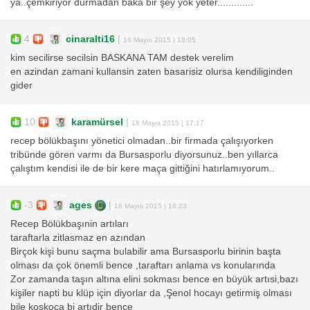
ya..çemkiriyor durmadan baka bir şey yok yeter.............
4
cinaralti16
|
16 Mayıs 2015 | 18:05
kim secilirse secilsin BASKANA TAM destek verelim
en azindan zamani kullansin zaten basarisiz olursa kendiliginden
gider
10
karamürsel
|
16 Mayıs 2015 | 17:17
recep bölükbaşını yönetici olmadan..bir firmada çalışıyorken
tribünde gören varmı da Bursasporlu diyorsunuz..ben yıllarca
çalıştım kendisi ile de bir kere maça gittiğini hatırlamıyorum..
-3
ages
|
16 Mayıs 2015 | 16:23
Recep Bölükbaşınin artıları
taraftarla zitlasmaz en azından
Birçok kişi bunu saçma bulabilir ama Bursasporlu birinin başta
olması da çok önemli bence ,taraftarı anlama vs konularında
Zor zamanda taşın altına elini sokması bence en büyük artısi,bazı
kişiler napti bu klüp için diyorlar da ,Şenol hocayı getirmiş olması
bile koskoca bi artıdir bence