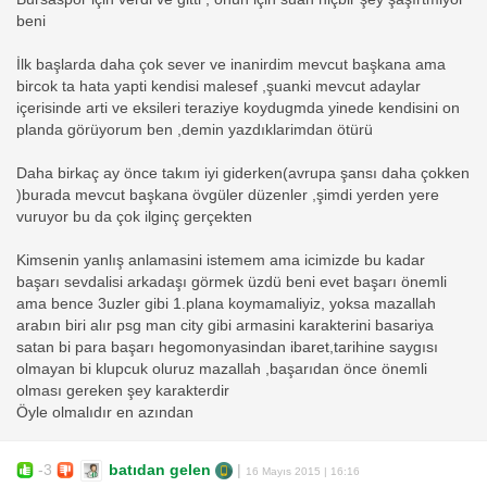
beni
İlk başlarda daha çok sever ve inanirdim mevcut başkana ama
bircok ta hata yapti kendisi malesef ,şuanki mevcut adaylar
içerisinde arti ve eksileri teraziye koydugmda yinede kendisini on
planda görüyorum ben ,demin yazdıklarimdan ötürü
Daha birkaç ay önce takım iyi giderken(avrupa şansı daha çokken
)burada mevcut başkana övgüler düzenler ,şimdi yerden yere
vuruyor bu da çok ilginç gerçekten
Kimsenin yanlış anlamasini istemem ama icimizde bu kadar
başarı sevdalisi arkadaşı görmek üzdü beni evet başarı önemli
ama bence 3uzler gibi 1.plana koymamaliyiz, yoksa mazallah
arabın biri alır psg man city gibi armasini karakterini basariya
satan bi para başarı hegomonyasindan ibaret,tarihine saygısı
olmayan bi klupcuk oluruz mazallah ,başarıdan önce önemli
olması gereken şey karakterdir
Öyle olmalıdır en azından
-3
batıdan gelen
|
16 Mayıs 2015 | 16:16