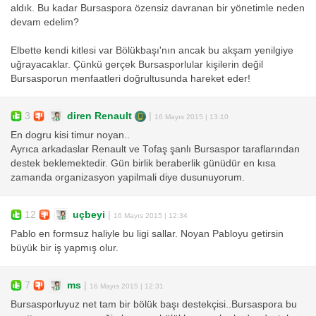
aldık. Bu kadar Bursaspora özensiz davranan bir yönetimle neden
devam edelim?
Elbette kendi kitlesi var Bölükbaşı'nın ancak bu akşam yenilgiye
uğrayacaklar. Çünkü gerçek Bursasporlular kişilerin değil
Bursasporun menfaatleri doğrultusunda hareket eder!
3
diren Renault
|
16 Mayıs 2015 | 13:10
En dogru kisi timur noyan..
Ayrıca arkadaslar Renault ve Tofaş şanlı Bursaspor taraflarından
destek beklemektedir. Gün birlik beraberlik günüdür en kısa
zamanda organizasyon yapilmali diye dusunuyorum.
12
uçbeyi
|
16 Mayıs 2015 | 12:34
Pablo en formsuz haliyle bu ligi sallar. Noyan Pabloyu getirsin
büyük bir iş yapmış olur.
7
ms
|
16 Mayıs 2015 | 12:31
Bursasporluyuz net tam bir bölük başı destekçisi..Bursaspora bu