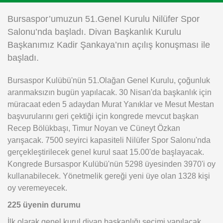
Instagram
Bursaspor’umuzun 51.Genel Kurulu Nilüfer Spor
Salonu’nda başladı. Divan Başkanlık Kurulu
Android
Başkanımız Kadir Şankaya’nın açılış konuşması ile
başladı.
iOS
Bursaspor Kulübü'nün 51.Olağan Genel Kurulu, çoğunluk
aranmaksızın bugün yapılacak. 30 Nisan'da başkanlık için
müracaat eden 5 adaydan Murat Yanıklar ve Mesut Mestan
başvurularını geri çektiği için kongrede mevcut başkan
Recep Bölükbaşı, Timur Noyan ve Cüneyt Özkan
yarışacak. 7500 seyirci kapasiteli Nilüfer Spor Salonu'nda
gerçekleştirilecek genel kurul saat 15.00'de başlayacak.
Kongrede Bursaspor Kulübü'nün 5298 üyesinden 3970'i oy
kullanabilecek. Yönetmelik gereği yeni üye olan 1328 kişi
oy veremeyecek.
225 üyenin durumu
İlk olarak genel kurul divan başkanlığı seçimi yapılacak.