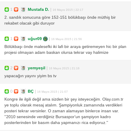
1
Mustafa D.
|
16 Mayıs 2015 | 22:17
2. sandık sonucuna göre 152-151 bölükbaşı önde müthiş bir
rekabet olacak gibi duruyor
1
uğur09
|
16 Mayıs 2015 | 21:56
Bölükbaşı önde malesefki iki lafi bir araya getiremeyen hic bir plan
projesi olmayan adam baskan olursa tekrar vay halimize
2
yemyeşil
|
16 Mayıs 2015 | 21:16
yapacağın yayını yiyim bs tv
0
BÇ
|
16 Mayıs 2015 | 21:07
Kongre ile ilgili değil ama sizden bir şey isteyeceğim. Olay.com.tr
ye toplu olarak mesaj atalım. Şampiyonluk zamanında verdikleri
posteri tekrar versinler. O zaman alamayan binlerce insan var.
''2010 senesinde verdiğiniz Bursaspor'un şampiyon kadro
posterlerinden bir basım daha yapmanızı rica ediyoruz.''