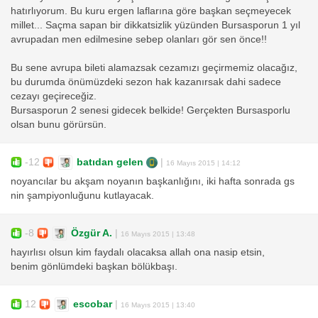
hatırlıyorum. Bu kuru ergen laflarına göre başkan seçmeyecek
millet... Saçma sapan bir dikkatsizlik yüzünden Bursasporun 1 yıl
avrupadan men edilmesine sebep olanları gör sen önce!!
Bu sene avrupa bileti alamazsak cezamızı geçirmemiz olacağız,
bu durumda önümüzdeki sezon hak kazanırsak dahi sadece
cezayı geçireceğiz.
Bursasporun 2 senesi gidecek belkide! Gerçekten Bursasporlu
olsan bunu görürsün.
-12
batıdan gelen
|
16 Mayıs 2015 | 14:12
noyancılar bu akşam noyanın başkanlığını, iki hafta sonrada gs
nin şampiyonluğunu kutlayacak.
-8
Özgür A.
|
16 Mayıs 2015 | 13:48
hayırlısı olsun kim faydalı olacaksa allah ona nasip etsin,
benim gönlümdeki başkan bölükbaşı.
12
escobar
|
16 Mayıs 2015 | 13:40