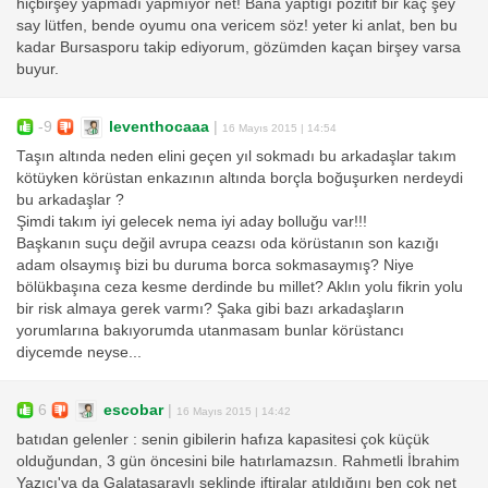
hiçbirşey yapmadı yapmıyor net! Bana yaptığı pozitif bir kaç şey
say lütfen, bende oyumu ona vericem söz! yeter ki anlat, ben bu
kadar Bursasporu takip ediyorum, gözümden kaçan birşey varsa
buyur.
-9
leventhocaaa
|
16 Mayıs 2015 | 14:54
Taşın altında neden elini geçen yıl sokmadı bu arkadaşlar takım
kötüyken körüstan enkazının altında borçla boğuşurken nerdeydi
bu arkadaşlar ?
Şimdi takım iyi gelecek nema iyi aday bolluğu var!!!
Başkanın suçu değil avrupa ceazsı oda körüstanın son kazığı
adam olsaymış bizi bu duruma borca sokmasaymış? Niye
bölükbaşına ceza kesme derdinde bu millet? Aklın yolu fikrin yolu
bir risk almaya gerek varmı? Şaka gibi bazı arkadaşların
yorumlarına bakıyorumda utanmasam bunlar körüstancı
diycemde neyse...
6
escobar
|
16 Mayıs 2015 | 14:42
batıdan gelenler : senin gibilerin hafıza kapasitesi çok küçük
olduğundan, 3 gün öncesini bile hatırlamazsın. Rahmetli İbrahim
Yazıcı'ya da Galatasaraylı şeklinde iftiralar atıldığını ben çok net