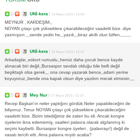
0
UNİ-kera
|
18 Mayıs 2015 | 13:06
MEYNUR , KARDEŞİM,,
NOYAN çıtayı çok yükseklere çıkarabileceğini vaadetti bize..diye
yazmışsın ,,,sende yedin he,,,yazık,,,biraz akıllı olun lütfen,,,,,,,,,
1
UNİ-kera
|
18 Mayıs 2015 | 12:27
Arkadaşlar,,eskort rumuslu,,henüz daha çocuk bence kayde
alınacak biri değil,,Bursaspor sevdalı olduğu bile belli değil
beşiktaşlı olsa gerek,,, ona cevap yazarak bence,,adam yerine
koyuyoruz,,bende ona kapak olsun diye yazdım merak etmesin,,,,
0
Mey Nur
|
17 Mayıs 2015 | 12:10
Recep Başkan'ın neler yaptığını gördük.Neler yapabileceğini de
biliyoruz..Timur NOYAN çıtayı çok yükseklere çıkarabileceğini
vaadetti bize..Bizim istediğimiz de zaten bu idi. Ancak kongre
üyelerini ikna edememiş, vaatleri palavra olarak algılanmış ki
seçimi kaybetti..Bursaspor kongre üyeleri , (palavrayı!) değil de
vasatı tercih etti..Ama palavra mıydı acaba?