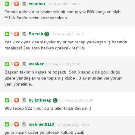
7
escobar
|
17 Mayıs 2015 | 00:35
Ortada göbek atıp sevinecek bir sonuç yok Bölükbaşı ve ekibi.
%1'lik farkla seçim kazanacaksın
5
Bursalı
|
17 Mayıs 2015 | 00:35
Yazık cok yazık yeni üyeler ayıptırya recep yalakaşarı iş basında
maalesef 2ay sora herkes görecek rezilliği
8
mesken
|
17 Mayıs 2015 | 00:32
Başkan takımın kasasını boşalttı. Son 3 sandık da görüldüğü
üzere yandaşlarını da toplamış klübe . 3 ay müddet veriyorum
yeni yönetime..
1
by iztherap
|
17 Mayıs 2015 | 00:30
988 recep 922 timur bu is biter krize devam ;)
5
mehmet8119
|
17 Mayıs 2015 | 00:29
gene kücük kisiler yönetecek kulübü yazik