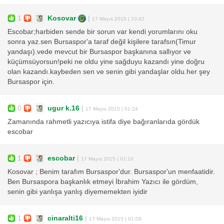
1
Kosovar
|
17 Mayıs 2015 | 10:42
Escobar;harbiden sende bir sorun var kendi yorumlarını oku
sonra yaz.sen Bursaspor'a taraf değil kişilere tarafsın(Timur
yandaşı).vede mevcut bir Bursaspor başkanına sallıyor ve
küçümsüyorsun!peki ne oldu yine sağduyu kazandı yine doğru
olan kazandı.kaybeden sen ve senin gibi yandaşlar oldu.her şey
Bursaspor için.
0
ugur k.16
|
17 Mayıs 2015 | 01:24
Zamanında rahmetli yazıcıya istifa diye bağıranlarıda gördük
escobar
1
escobar
|
17 Mayıs 2015 | 01:10
Kosovar ; Benim tarafım Bursaspor'dur. Bursaspor'un menfaatidir.
Ben Bursaspora başkanlık etmeyi İbrahim Yazıcı ile gördüm,
senin gibi yanlışa yanlış diyememekten iyidir
1
cinaralti16
|
17 Mayıs 2015 | 01:09