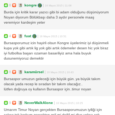
8
kongre
|
16 Mayıs 2015 | 11:06
Burda için kritik karar yazıcı gibi bi adam olduğunu düşünüyorum
Noyan diyorum Bölükbaşı daha 3 aydır personele maaş
veremiyor kardeşim yeter
4
fuat
|
16 Mayıs 2015 | 10:51
Bursasporumuz icin hayirli olsun Kongre üyelerimiz iyi düşünmeli
kupa yok gibi artık lig yok gibi artık ödemeler desen hic yok biraz
iyi futbollsa başarı ozaman basariliyiz ama hala buyuk
dusunemiyoruz demektir
8
karamürsel
|
16 Mayıs 2015 | 10:43
Bursaspor umuzun geleceği için büyük gün..ya büyük takım
olacak yada recep le sıradan bir takım olacağız..
lütfen doğruya oy kullanın Bursaspor için..timur noyan
9
NeverWalkAlone
|
16 Mayıs 2015 | 10:25
Umarım Timur Noyan gerçekten Bursasporumuzun iyiliği için
çalışır tek korkum gerçekten gsli mi değil mi diye yoksa çok