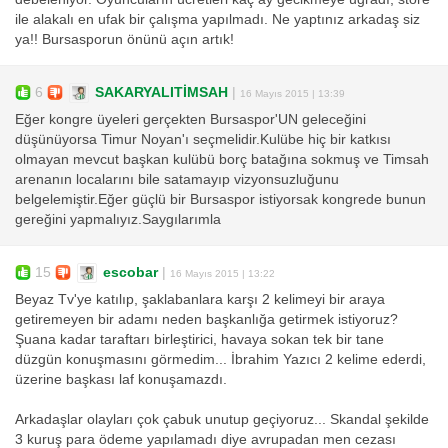
ile alakalı en ufak bir çalışma yapılmadı. Ne yaptınız arkadaş siz
ya!! Bursasporun önünü açın artık!
6
SAKARYALITİMSAH
|
16 Mayıs 2015 | 13:39
Eğer kongre üyeleri gerçekten Bursaspor'UN geleceğini
düşünüyorsa Timur Noyan'ı seçmelidir.Kulübe hiç bir katkısı
olmayan mevcut başkan kulübü borç batağına sokmuş ve Timsah
arenanın localarını bile satamayıp vizyonsuzluğunu
belgelemiştir.Eğer güçlü bir Bursaspor istiyorsak kongrede bunun
gereğini yapmalıyız.Saygılarımla
15
escobar
|
16 Mayıs 2015 | 13:22
Beyaz Tv'ye katılıp, şaklabanlara karşı 2 kelimeyi bir araya
getiremeyen bir adamı neden başkanlığa getirmek istiyoruz?
Şuana kadar taraftarı birleştirici, havaya sokan tek bir tane
düzgün konuşmasını görmedim... İbrahim Yazıcı 2 kelime ederdi,
üzerine başkası laf konuşamazdı.
Arkadaşlar olayları çok çabuk unutup geçiyoruz... Skandal şekilde
3 kuruş para ödeme yapılamadı diye avrupadan men cezası