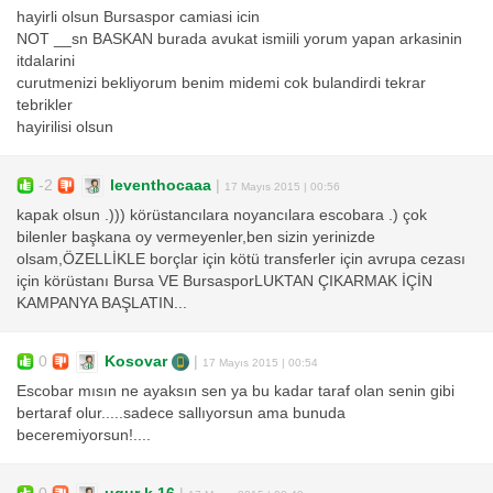
hayirli olsun Bursaspor camiasi icin
NOT __sn BASKAN burada avukat ismiili yorum yapan arkasinin
itdalarini
curutmenizi bekliyorum benim midemi cok bulandirdi tekrar
tebrikler
hayirilisi olsun
-2
leventhocaaa
|
17 Mayıs 2015 | 00:56
kapak olsun .))) körüstancılara noyancılara escobara .) çok
bilenler başkana oy vermeyenler,ben sizin yerinizde
olsam,ÖZELLİKLE borçlar için kötü transferler için avrupa cezası
için körüstanı Bursa VE BursasporLUKTAN ÇIKARMAK İÇİN
KAMPANYA BAŞLATIN...
0
Kosovar
|
17 Mayıs 2015 | 00:54
Escobar mısın ne ayaksın sen ya bu kadar taraf olan senin gibi
bertaraf olur.....sadece sallıyorsun ama bunuda
beceremiyorsun!....