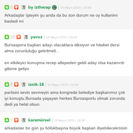
0
by iztherap
|
16 Mayıs 2015 | 19:45
Arkadaşlar işteyim şu anda da bu son durum ne oy kullanimi
basladi mi
10
yavuz
|
16 Mayıs 2015 | 19:00
Bursaspora başkan adayı olacaklara diksiyon ve hitabet dersi
alma zorunluluğu getirilmeli...
en etkileyici konuşma recep altepeden geldi aday olsa kazanırdı
gibime geliyo
8
iznik-16
|
16 Mayıs 2015 | 18:54
partisini sevin sevmeyin ama kongrede belediye başkanımız çok
iyi konuştu.Bursada yaşayan herkes Bursasporlu olmak zorunda
dedi ya helal olsun.
7
karamürsel
|
16 Mayıs 2015 | 18:30
arkadaslar bir gün şu bölükbaşına büyük başkan diyebilecekmisin