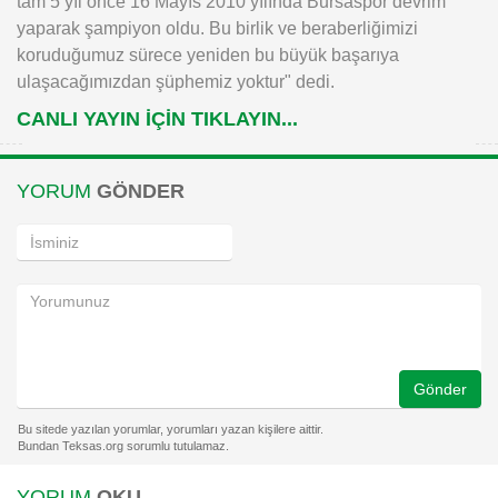
tam 5 yıl önce 16 Mayıs 2010 yılında Bursaspor devrim
yaparak şampiyon oldu. Bu birlik ve beraberliğimizi
koruduğumuz sürece yeniden bu büyük başarıya
ulaşacağımızdan şüphemiz yoktur" dedi.
CANLI YAYIN İÇİN TIKLAYIN...
YORUM
GÖNDER
Gönder
YORUM
OKU