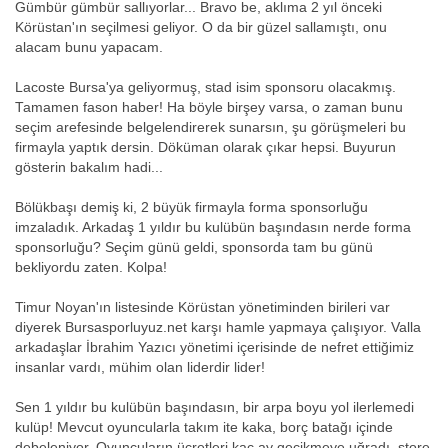
Gümbür gümbür sallıyorlar... Bravo be, aklıma 2 yıl önceki
Körüstan'ın seçilmesi geliyor. O da bir güzel sallamıştı, onu
alacam bunu yapacam.
Lacoste Bursa'ya geliyormuş, stad isim sponsoru olacakmış.
Tamamen fason haber! Ha böyle birşey varsa, o zaman bunu
seçim arefesinde belgelendirerek sunarsın, şu görüşmeleri bu
firmayla yaptık dersin. Döküman olarak çıkar hepsi. Buyurun
gösterin bakalım hadi...
Bölükbaşı demiş ki, 2 büyük firmayla forma sponsorluğu
imzaladık. Arkadaş 1 yıldır bu kulübün başındasın nerde forma
sponsorluğu? Seçim günü geldi, sponsorda tam bu günü
bekliyordu zaten. Kolpa!
Timur Noyan'ın listesinde Körüstan yönetiminden birileri var
diyerek Bursasporluyuz.net karşı hamle yapmaya çalışıyor. Valla
arkadaşlar İbrahim Yazıcı yönetimi içerisinde de nefret ettiğimiz
insanlar vardı, mühim olan liderdir lider!
Sen 1 yıldır bu kulübün başındasın, bir arpa boyu yol ilerlemedi
kulüp! Mevcut oyuncularla takım ite kaka, borç batağı içinde
debeleniyor. Oyuncuların ücretleri kaç ay gecikmeye uğradı, store