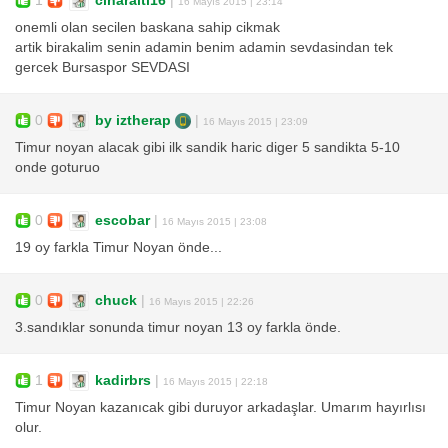
1
cinaralti16
|
16 Mayıs 2015 | 23:14
onemli olan secilen baskana sahip cikmak
artik birakalim senin adamin benim adamin sevdasindan tek
gercek Bursaspor SEVDASI
0
by iztherap
|
16 Mayıs 2015 | 23:09
Timur noyan alacak gibi ilk sandik haric diger 5 sandikta 5-10
onde goturuo
0
escobar
|
16 Mayıs 2015 | 23:08
19 oy farkla Timur Noyan önde...
0
chuck
|
16 Mayıs 2015 | 22:26
3.sandıklar sonunda timur noyan 13 oy farkla önde.
1
kadirbrs
|
16 Mayıs 2015 | 22:18
Timur Noyan kazanıcak gibi duruyor arkadaşlar. Umarım hayırlısı
olur.