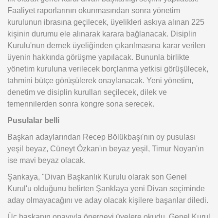
Faaliyet raporlarının okunmasından sonra yönetim
kurulunun ibrasına geçilecek, üyelikleri askıya alınan 225
kişinin durumu ele alınarak karara bağlanacak. Disiplin
Kurulu'nun dernek üyeliğinden çıkarılmasına karar verilen
üyenin hakkında görüşme yapılacak. Bununla birlikte
yönetim kuruluna verilecek borçlanma yetkisi görüşülecek,
tahmini bütçe görüşülerek onaylanacak. Yeni yönetim,
denetim ve disiplin kurulları seçilecek, dilek ve
temennilerden sonra kongre sona serecek.
Pusulalar belli
Başkan adaylarından Recep Bölükbaşı'nın oy pusulası
yeşil beyaz, Cüneyt Özkan'ın beyaz yeşil, Timur Noyan'ın
ise mavi beyaz olacak.
Şankaya, "Divan Başkanlık Kurulu olarak son Genel
Kurul'u olduğunu belirten Şanklaya yeni Divan seçiminde
aday olmayacağını ve aday olacak kişilere başarılar diledi.
Üç başkanın onayıyla önergeyi üyelere okudu. Genel Kurul