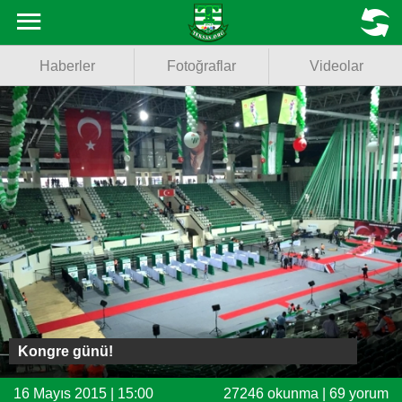
Haberler
MENU
Haberler
Fotoğraflar
Videolar
Fotoğraflar
Videolar
Basketbol
Voleybol
Puan Durumu
Fikstür
Facebook
Kongre günü!
Twitter
16 Mayıs 2015 | 15:00
27246 okunma | 69 yorum