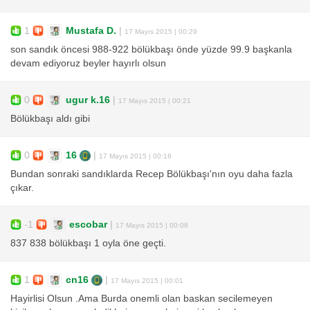
1
Mustafa D.
|
17 Mayıs 2015 | 00:29
son sandık öncesi 988-922 bölükbaşı önde yüzde 99.9 başkanla
devam ediyoruz beyler hayırlı olsun
0
ugur k.16
|
17 Mayıs 2015 | 00:21
Bölükbaşı aldı gibi
0
16
|
17 Mayıs 2015 | 00:16
Bundan sonraki sandıklarda Recep Bölükbaşı'nın oyu daha fazla
çıkar.
-1
escobar
|
17 Mayıs 2015 | 00:08
837 838 bölükbaşı 1 oyla öne geçti.
1
cn16
|
17 Mayıs 2015 | 00:01
Hayirlisi Olsun .Ama Burda onemli olan baskan secilemeyen