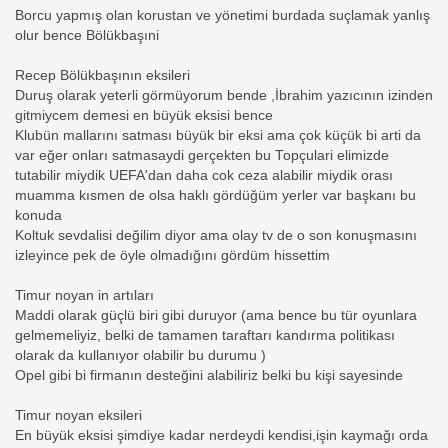
Borcu yapmış olan korustan ve yönetimi burdada suçlamak yanlış
olur bence Bölükbaşıni
Recep Bölükbaşının eksileri
Duruş olarak yeterli görmüyorum bende ,İbrahim yazıcının izinden
gitmiycem demesi en büyük eksisi bence
Klubün mallarını satması büyük bir eksi ama çok küçük bi arti da
var eğer onları satmasaydi gerçekten bu Topçulari elimizde
tutabilir miydik UEFA'dan daha cok ceza alabilir miydik orası
muamma kısmen de olsa haklı gördüğüm yerler var başkanı bu
konuda
Koltuk sevdalisi değilim diyor ama olay tv de o son konuşmasını
izleyince pek de öyle olmadığını gördüm hissettim
Timur noyan in artıları
Maddi olarak güçlü biri gibi duruyor (ama bence bu tür oyunlara
gelmemeliyiz, belki de tamamen taraftarı kandırma politikası
olarak da kullanıyor olabilir bu durumu )
Opel gibi bi firmanın desteğini alabiliriz belki bu kişi sayesinde
Timur noyan eksileri
En büyük eksisi şimdiye kadar nerdeydi kendisi,işin kaymağı orda