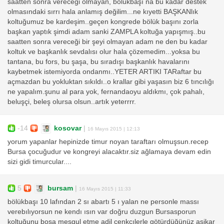
saatten sonra vereceği olmayan, bölükbaşı na bu kadar destek
olmasındaki sırrı hala anlamış değilim...ne kıyetti BAŞKANlık
koltuğumuz be kardeşim..geçen kongrede bölük başını zorla
başkan yaptık şimdi adam sanki ZAMPLA koltuğa yapışmış..bu
saatten sonra vereceği bir şeyi olmayan adam ne den bu kadar
koltuk ve başkanlık sevdalısı olur hala çözemedim...yoksa bu
tantana, bu fors, bu şaşa, bu sıradışı başkanlık havalarını
kaybetmek istemiyorda ondanmı..YETER ARTIKI TARaftar bu
açmazdan bu yokluktan sıkıldı..o krallar gibi yaşasın biz 6 tıncılığı
ne yapalım.şunu al para yok, fernandaoyu aldıkmı, çok pahalı,
beluşçi, beleş olursa olsun..artık yeterrrr.
-14
kosovar
|
16 Mayıs 2015 | 12:13
yorum yapanlar hepinizde timur noyan taraftarı olmuşsun.recep
Bursa çocuğudur ve kongreyi alacaktır.siz ağlamaya devam edin
sizi gidi timurcular....
5
bursam
|
16 Mayıs 2015 | 11:33
bölükbaşı 10 lafından 2 sı abartı 5 ı yalan ne personle massı
verebılıyorsun ne kendı ısın var doğru duzgun Bursasporun
koltuğunu boşa meşgul etme adil cenkcılerle götürdüğünüz aşikar