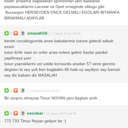
kisiler anlasma sagladiklari sponsorlari yeni baskanla
paylasacaklarmi.Lacoste ve Opel orneginde oldugu gibi
.Bursaspor HERSEYDEN ONCE GELMELI EGOLARI BITARAFA
BIRAKMALI ADAYLAR.
0
cinaralti16
|
17 Mayıs 2015 | 00:00
benim cocuklugumda anne babalarimiz tutune giderdi sabah
ezani
tutun kirilir saat on onbir arasi evlere gelinir baslar pasdal
yapilmaya yani
tutun yapraklarini ust ustde konuurdu aradan 57 sene gecmis
degisen bi sey yok ben bagladim 66 hala oy sayiliyor say baman
say diz babam diz MASALAH
1
|
16 Mayıs 2015 | 23:53
Bir sürpriz olmazsa Timur NOYAN yeni başkan artık...
0
escobar
|
16 Mayıs 2015 | 23:53
772 733 Timur Noyan geliyor be :)