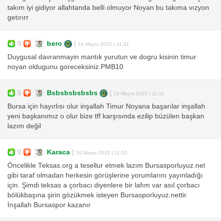
takım iyi gidiyor allahtanda belli olmuyor Noyan bu takıma vızyon
getırırr
9
bero
|
16 Mayıs 2015 | 11:31
Duygusal davranmayin mantık yurutun ve dogru kisinin timur
noyan oldugunu goreceksiniz.PMB10
5
Bsbsbsbsbsbs
|
16 Mayıs 2015 | 11:11
Bursa için hayırlısı olur inşallah Timur Noyana başarılar inşallah
yeni başkanımız o olur bize tff karşısında ezilip büzülen başkan
lazım değil
9
Karaca
|
16 Mayıs 2015 | 11:10
Öncelikle Teksas.org a tesellur etmek lazım Bursasporluyuz.net
gibi taraf olmadan herkesin görüşlerine yorumlarını yayınladığı
için. Şimdi teksas a çorbacı diyenlere bir lafım var asıl çorbacı
bölükbaşına şirin gözükmek isteyen Bursasporluyuz.nettir.
İnşallah Bursaspor kazanır