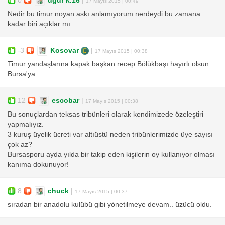
0
ugur k.16
|
17 Mayıs 2015 | 00:49
Nedir bu timur noyan askı anlamıyorum nerdeydi bu zamana
kadar biri açıklar mı
-3
Kosovar
|
17 Mayıs 2015 | 00:38
Timur yandaşlarına kapak:başkan recep Bölükbaşı hayırlı olsun
Bursa'ya .....
12
escobar
|
17 Mayıs 2015 | 00:38
Bu sonuçlardan teksas tribünleri olarak kendimizede özeleştiri
yapmalıyız.
3 kuruş üyelik ücreti var altıüstü neden tribünlerimizde üye sayısı
çok az?
Bursasporu ayda yılda bir takip eden kişilerin oy kullanıyor olması
kanıma dokunuyor!
8
chuck
|
17 Mayıs 2015 | 00:37
sıradan bir anadolu kulübü gibi yönetilmeye devam.. üzücü oldu.