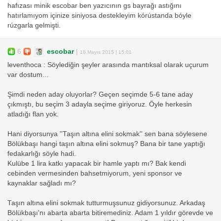
hafızası minik escobar ben yazıcının gs bayrağı astığını
hatırlamıyom içinize siniyosa destekleyim kórústanda bóyle
rúzgarla gelmişti.
6
escobar
|
16 Mayıs 2015 | 15:01
leventhoca : Söylediğin şeyler arasında mantıksal olarak uçurum
var dostum...
Şimdi neden aday oluyorlar? Geçen seçimde 5-6 tane aday
çıkmıştı, bu seçim 3 adayla seçime giriyoruz. Öyle herkesin
atladığı flan yok.
Hani diyorsunya ''Taşın altına elini sokmak'' sen bana söylesene
Bölükbaşı hangi taşın altına elini sokmuş? Bana bir tane yaptığı
fedakarlığı söyle hadi.
Kulübe 1 lira katkı yapacak bir hamle yaptı mı? Bak kendi
cebinden vermesinden bahsetmiyorum, yeni sponsor ve
kaynaklar sağladı mı?
Taşın altına elini sokmak tutturmuşsunuz gidiyorsunuz. Arkadaş
Bölükbaşı'nı abarta abarta bitiremediniz. Adam 1 yıldır görevde ve