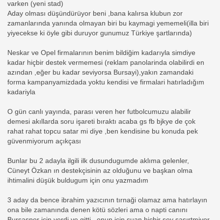
varken (yeni stad)
Aday olması düşündürüyor beni ,bana kalırsa klubun zor
zamanlarında yanında olmayan biri bu kaymagi yememeli(illa biri
yiyecekse ki öyle gibi duruyor gunumuz Türkiye şartlarında)
Neskar ve Opel firmalarının benim bildiğim kadarıyla simdiye
kadar hiçbir destek vermemesi (reklam panolarinda olabilirdi en
azından ,eğer bu kadar seviyorsa Bursayi),yakın zamandaki
forma kampanyamizdada yoktu kendisi ve firmalari hatırladığım
kadariyla
O gün canlı yayında, parası veren her futbolcumuzu alabilir
demesi akıllarda soru işareti bıraktı acaba gs fb bjkye de çok
rahat rahat topcu satar mi diye ,ben kendisine bu konuda pek
güvenmiyorum açıkçası
Bunlar bu 2 adayla ilgili ilk dusundugumde aklıma gelenler,
Cüneyt Özkan ın destekçisinin az olduğunu ve başkan olma
ihtimalini düşük buldugum için onu yazmadım
3 aday da bence ibrahim yazıcının tırnaği olamaz ama hatırlayın
ona bile zamanında denen kötü sözleri ama o napti canını
Bursaspor için verdi ve gitti , onun için suan hiçbir şey şaşırtmiyor