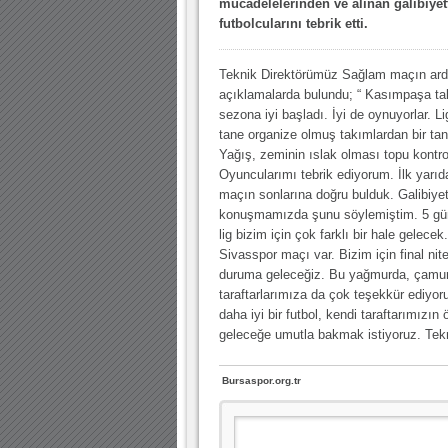
mücadelelerinden ve alınan galibiyet
10.04.2023 14:44 |
Hoş geldin Göktuğ Bebek!
futbolcularını tebrik etti.
30.12.2022 18:00 |
Hoş geldin Kadir Kağan Bebek!
Teknik Direktörümüz Sağlam maçın ard
11.11.2025 14:13 |
Hoş geldin Ertuğrul Bebek!
açıklamalarda bulundu; “ Kasımpaşa ta
12.10.2025 17:30 |
MUTLULUKLAR SİNAN SILACI
sezona iyi başladı. İyi de oynuyorlar. Li
tane organize olmuş takımlardan bir ta
16.07.2024 14:32 |
Hoş geldin Kerem Bebek!
Yağış, zeminin ıslak olması topu kontro
Oyuncularımı tebrik ediyorum. İlk yarıd
08.01.2024 19:01 |
Hoş geldin Aslan bebek!
maçın sonlarına doğru bulduk. Galibiye
03.01.2024 19:09 |
Hoş geldin Güneş bebek!
konuşmamızda şunu söylemiştim. 5 günd
lig bizim için çok farklı bir hale gele
Sivasspor maçı var. Bizim için final nit
duruma geleceğiz. Bu yağmurda, çamurd
taraftarlarımıza da çok teşekkür ediyo
daha iyi bir futbol, kendi taraftarımızın
geleceğe umutla bakmak istiyoruz. Tekr
Bursaspor.org.tr