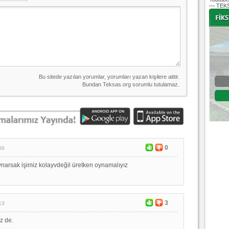
— TEKS
-
-
Bursaspor - Altınordu
1. Lig 32. Hafta
04 Temmuz 2020 Cumartesi | 20:00
Fikstür
0
50
narsak işimiz kolayvdeğil üretken oynamalıyız
3
13
iz de.