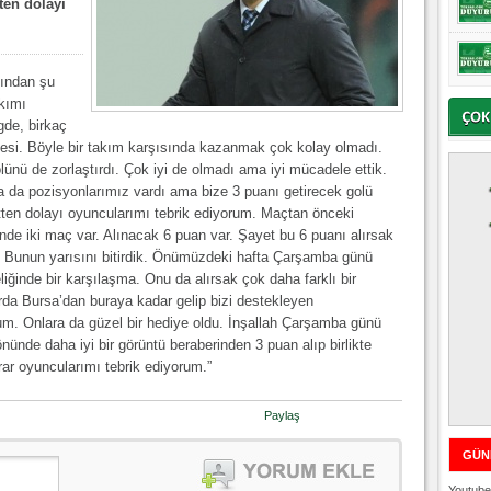
ten dolayı
ından şu
kımı
gde, birkaç
nesi. Böyle bir takım karşısında kazanmak çok kolay olmadı.
lünü de zorlaştırdı. Çok iyi de olmadı ama iyi mücadele ettik.
a da pozisyonlarımız vardı ama bize 3 puanı getirecek golü
tten dolayı oyuncularımı tebrik ediyorum. Maçtan önceki
e iki maç var. Alınacak 6 puan var. Şayet bu 6 puanı alırsak
cek. Bunun yarısını bitirdik. Önümüzdeki hafta Çarşamba günü
eliğinde bir karşılaşma. Onu da alırsak çok daha farklı bir
a Bursa’dan buraya kadar gelip bizi destekleyen
rum. Onlara da güzel bir hediye oldu. İnşallah Çarşamba günü
 önünde daha iyi bir görüntü beraberinden 3 puan alıp birlikte
ar oyuncularımı tebrik ediyorum.”
Paylaş
GÜN
Youtube 