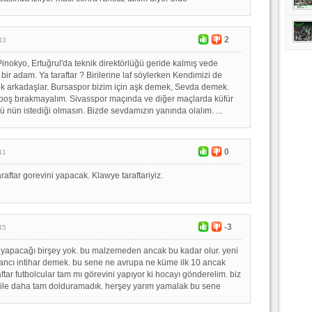
2
43
okyo, Ertuğrul'da teknik direktörlüğü geride kalmış vede
 bir adam. Ya taraftar ? Birilerine laf söylerken Kendimizi de
k arkadaşlar. Bursaspor bizim için aşk demek, Sevda demek.
i boş bırakmayalım. Sivasspor maçında ve diğer maçlarda küfür
ü nün istediği olmasın. Bizde sevdamızın yanında olalım. ...
0
41
aftar gorevini yapacak. Klawye taraftariyiz.
-3
45
 yapacağı birşey yok. bu malzemeden ancak bu kadar olur. yeni
ancı intihar demek. bu sene ne avrupa ne küme ilk 10 ancak
aftar futbolcular tam mı görevini yapıyor ki hocayı gönderelim. biz
ı bile daha tam dolduramadık. herşey yarım yamalak bu sene