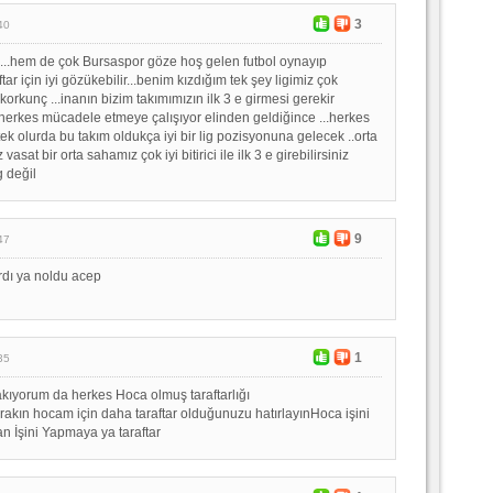
3
40
....hem de çok Bursaspor göze hoş gelen futbol oynayıp
tar için iyi gözükebilir...benim kızdığım tek şey ligimiz çok
korkunç ...inanın bizim takımımızın ilk 3 e girmesi gerekir
n herkes mücadele etmeye çalışıyor elinden geldiğince ...herkes
ek olurda bu takım oldukça iyi bir lig pozisyonuna gelecek ..orta
 vasat bir orta sahamız çok iyi bitirici ile ilk 3 e girebilirsiniz
g değil
9
47
ardı ya noldu acep
1
35
kıyorum da herkes Hoca olmuş taraftarlığı
kın hocam için daha taraftar olduğunuzu hatırlayınHoca işini
 İşini Yapmaya ya taraftar