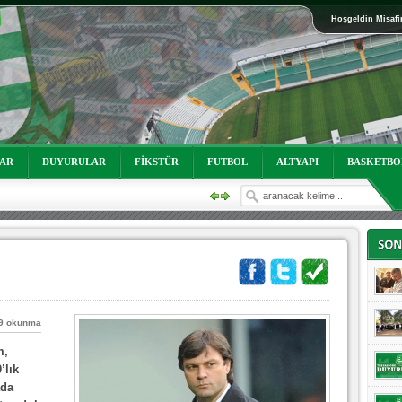
Hoşgeldin Misafi
oruz!
LAR
DUYURULAR
FİKSTÜR
FUTBOL
ALTYAPI
BASKETBO
9 okunma
m,
oruz!
’lık
ada