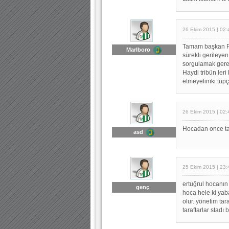
26 Ekim 2015 | 02:
Tamam başkan Pin
Marlboro
sürekli gerileyen
sorgulamak gere
Haydi tribün ler
etmeyelimki tüpç
26 Ekim 2015 | 02:
Hocadan once tar
asd
25 Ekim 2015 | 23:
ertuğrul hocanın
genç
hoca hele ki yab
olur. yönetim tar
taraftarlar stad