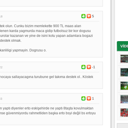
5
18
stek olun. Cunku bizim memlekette 900 TL maas alan
lenen karda yagmurda maca gidip futbolsuz bir kor dogusu
eurolar kazanan ve yine de isini kotu yapan adamlara bogazi
 destek olmak.
ikanliligi yapmayin. Dogrusu o.
-1
22
ocaya sallayacagına turubune gel takıma destek ol.. Köstek
1
33
n yaptı diyenler erto eskişehirde ne yaptı 8taşta kovulmaktan
mse güvenmiyordu rahmetliden başka erto bsyi değil bs ertoyu