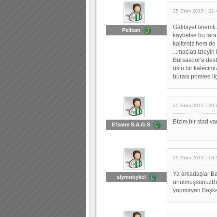
25 Ekim 2015 | 21:
Galibiyet önemli
Pelikan
kaybetse bu taraf
kalitesiz hem de 
...maçlatı izleyi
Bursaspor'a dest
üstü bir kalecimiz
burası primiee li
25 Ekim 2015 | 20:
Bizim bir stad v
Efsane S.A.G.S
25 Ekim 2015 | 18:
Ya arkadaşlar Ba
slymnbykcl
unutmuşsunuzBıra
yapmayan Başkan