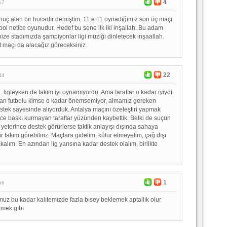
4
17
nuç alan bir hocadır demiştim. 11 e 11 oynadığımız son üç maçı
bol netice oyunudur. Hedef bu sene ilk iki inşallah. Bu adam
bize stadımızda şampiyonlar ligi müziği dinletecek inşaallah.
 maçı da alacağız göreceksiniz.
22
44
 ligteyken de takım iyi oynamıyordu. Ama taraftar o kadar iyiydi
an futbolu kimse o kadar önemsemiyor, almamız gereken
stek sayesinde alıyorduk. Antalya maçını özeleştiri yapmak
nce baskı kurmayan taraftar yüzünden kaybettik. Belki de suçun
yeterince destek görürlerse taktik anlayışı dışında sahaya
r takım görebiliriz. Maçlara gidelim, küfür etmeyelim, çağ dışı
akalım. En azından lig yarısına kadar destek olalım, birlikte
1
56
muz bu kadar kalıtemızde fazla bısey beklemek aptallık olur
rmek gıbı