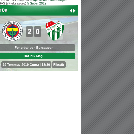
AS (@teksasorg)
5 Şubat 2019
Hoş geldin Aslan bebek!
Teksas tribününden Kaan İnal'ın dünya ta
Hoş geldin Güneş bebek!
Teksas tribününden Sadettin Çetinoğlu'nu
2
0
0
3
Fenerbahçe - Bursaspor
Bursaspor - Sepahan
Hazırlık Maçı
Hazırlık Maçı
19 Temmuz 2019 Cuma | 18:30
Fikstür
25 Temmuz 2019 Perşembe | 18: