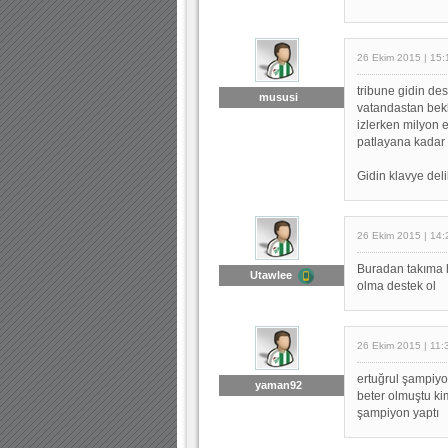
26 Ekim 2015 | 15:
tribune gidin de
mususi
vatandastan bek
izlerken milyon 
patlayana kadar
Gidin klavye del
26 Ekim 2015 | 14:
Buradan takıma h
Utawlee
olma destek ol
26 Ekim 2015 | 11:
ertuğrul şampiyo
yaman92
beter olmuştu ki
şampiyon yaptı