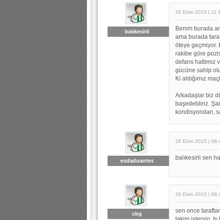
26 Ekim 2015 | 11:
Benim burada an
balıkesirli
ama burada taraf
öteye geçmiyor. 
rakibe göre pozisy
defans hattımız 
gücüne sahip olu
Ki aldığımız maçl
Arkadaşlar biz d
başedebliriz. Şa
kondisyondan, s
26 Ekim 2015 | 08:
balıkesirli sen h
esdaduantes
26 Ekim 2015 | 08:
sen once tarafta
cbg
takim istersin. t