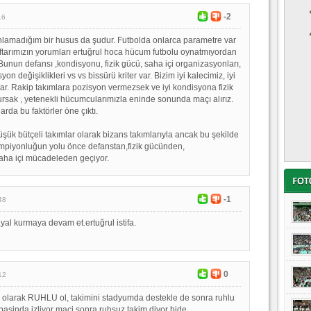
-2
16
lamadığım bir husus da şudur. Futbolda onlarca parametre var
tarımızın yorumları ertuğrul hoca hücum futbolu oynatmıyordan
Bunun defansı ,kondisyonu, fizik gücü, saha içi organizasyonları,
on değişiklikleri vs vs bissürü kriter var. Bizim iyi kalecimiz, iyi
var. Rakip takımlara pozisyon vermezsek ve iyi kondisyona fizik
rsak , yetenekli hücumcularımızla eninde sonunda maçı alırız.
arda bu faktörler öne çıktı.
üşük bütçeli takımlar olarak bizans takımlarıyla ancak bu şekilde
mpiyonluğun yolu önce defanstan,fizik gücünden,
aha içi mücadeleden geçiyor.
-1
48
ayal kurmaya devam et.ertuğrul istifa.
0
12
r olarak RUHLU ol, takimini stadyumda destekle de sonra ruhlu
v basinda izliyor maci sonra ruhsuz takim diyor bide