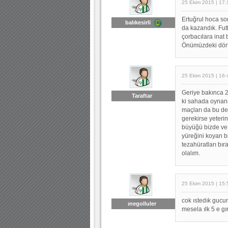
25 Ekim 2015 | 17:
Ertuğrul hoca so
balıkesirli
da kazandık. Fut
çorbacılara inat 
Önümüzdeki dört
25 Ekim 2015 | 16:
Geriye bakınca 2.
Taraftar
ki sahada oynan
maçları da bu de
gerekirse yeteri
büyüğü bizde ve 
yüreğini koyan bi
tezahüratları bır
olalım.
25 Ekim 2015 | 15:
cok ıstedık gucu
ınegolluler
mesela ılk 5 e gı