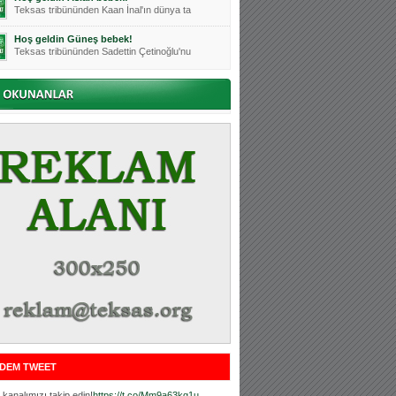
Teksas tribününden Kaan İnal'ın dünya ta
Hoş geldin Güneş bebek!
Teksas tribününden Sadettin Çetinoğlu'nu
Mutluluklar Ceyhun Tetik
Teksas tribünlerinin sevilen isimlerinde
Bursasporumuzun önü açılsın is
Teksaslı Bursasporlular Derneği Başkanı
Hoş geldin Alaz Bebek!
Teksas.org sistem yöneticisi, ekibimizin
Hoş geldin Göktuğ Bebek!
Teksas.org ekibimizden ve tribünlerimizi
Hoş geldin Kadir Kağan Bebek!
Teksas tribünlerinden Basri İleri'nin dü
Hoş geldin Ertuğrul Bebek!
Teksas tribünlerinden Emre Aydın'ın düny
MUTLULUKLAR SİNAN SILACI
Tribünlerimizin sevilen isimlerinden Sin
DEM TWEET
Hoş geldin Kerem Bebek!
Tribünlerimizden Mesut Ulusoy'un (Duka)
kanalımızı takip edin!
https://t.co/Mm9a63kg1u