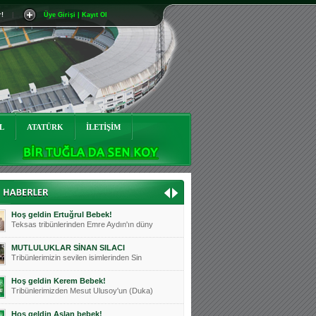
r!
|
Üye Girişi | Kayıt Ol
Mutluluklar Ceyhun Tetik
Teksas tribünlerinin sevilen isimlerinde
Bursasporumuzun önü açılsın is
Teksaslı Bursasporlular Derneği Başkanı
Hoş geldin Alaz Bebek!
Teksas.org sistem yöneticisi, ekibimizin
L
ATATÜRK
İLETİŞİM
Hoş geldin Göktuğ Bebek!
Teksas.org ekibimizden ve tribünlerimizi
Hoş geldin Kadir Kağan Bebek!
Teksas tribünlerinden Basri İleri'nin dü
Hoş geldin Ertuğrul Bebek!
Teksas tribünlerinden Emre Aydın'ın düny
MUTLULUKLAR SİNAN SILACI
Tribünlerimizin sevilen isimlerinden Sin
Hoş geldin Kerem Bebek!
Tribünlerimizden Mesut Ulusoy'un (Duka)
Hoş geldin Aslan bebek!