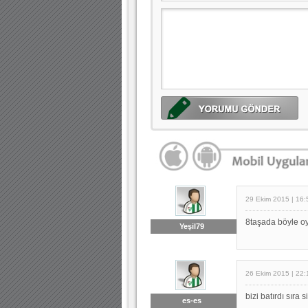
29 Ekim 2015 | 16:
8taşada böyle oy
Yeşil79
26 Ekim 2015 | 22:
bizi batırdı sıra s
es-es