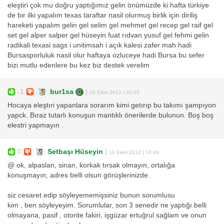
eleştiri çok mu doğru yaptığımız gelin önümüzde ki hafta türkiye
de bir ilki yapalım texas taraftar nasil olurmuş birlik için diriliş
hareketi yapalım gelin gel selim gel mehmet gel recep gel raif gel
set gel alper salper gel hüseyin fuat rıdvan yusuf gel fehmi gelin
radikali texasi sags i unitimsah i açık kalesi zafer mah hadi
Bursasporluluk nasil olur haftaya ozluceye hadi Bursa bu sefer
bizi mutlu edenlere bu kez biz destek verelim
-1
bur1sa
|
10 Ekim 2012 | 20:05
Hocaya eleştıri yapanlara sorarım kimi getırıp bu takımı şampıyon
yapck. Bıraz tutarlı konuşun mantıklı önerilerde bulunun. Boş boş
elestri yapmayın .
0
Setbaşı Hüseyin
|
10 Ekim 2012 | 14:46
@ ok, alpaslan, sinan, korkak tırsak olmayın, ortalığa
konuşmayın, adres belli olsun görüşlerinizde.
siz cesaret edip söyleyememişsiniz bunun sorumlusu
kim , ben söyleyeyim. Sorumlular, son 3 senedir ne yaptığı belli
olmayana, pasif , otorite fakiri, işgüzar ertuğrul sağlam ve onun