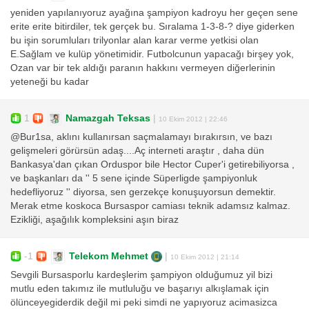
yeniden yapılanıyoruz ayağına şampiyon kadroyu her geçen sene
erite erite bitirdiler, tek gerçek bu. Sıralama 1-3-8-? diye giderken
bu işin sorumluları trilyonlar alan karar verme yetkisi olan
E.Sağlam ve kulüp yönetimidir. Futbolcunun yapacağı birşey yok,
Ozan var bir tek aldığı paranın hakkını vermeyen diğerlerinin
yeteneği bu kadar
1
Namazgah Teksas
|
10 Ekim 2012 | 22:46
@Bur1sa, aklını kullanırsan saçmalamayı bırakırsın, ve bazı
gelişmeleri görürsün adaş....Aç interneti araştır , daha dün
Bankasya'dan çıkan Orduspor bile Hector Cuper'i getirebiliyorsa ,
ve başkanları da '' 5 sene içinde Süperligde şampiyonluk
hedefliyoruz '' diyorsa, sen gerzekçe konuşuyorsun demektir.
Merak etme koskoca Bursaspor camiası teknik adamsız kalmaz.
Ezikliği, aşağılık kompleksini aşın biraz
-1
Telekom Mehmet
|
10 Ekim 2012 | 21:14
Sevgili Bursasporlu kardeşlerim şampiyon olduğumuz yil bizi
mutlu eden takımız ile mutluluğu ve başarıyı alkışlamak için
ölünceyegiderdik değil mi peki simdi ne yapıyoruz acimasizca