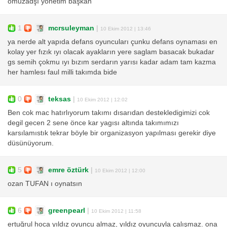
omuzadşı yönetim başkan
1
mcrsuleyman
|
10 Ekim 2012 | 13:46
ya nerde alt yapıda defans oyuncuları çunku defans oynaması en
kolay yer fızık ıyı olacak ayakların yere saglam basacak bukadar
gs semih çokmu ıyı bızım serdarın yarısı kadar adam tam kazma
her hamlesı faul milli takımda bide
0
teksas
|
10 Ekim 2012 | 12:02
Ben cok mac hatırlıyorum takımı dısarıdan destekledigimizi cok
degil gecen 2 sene önce kar yagısı altında takımımızı
karsılamıstık tekrar böyle bir organizasyon yapılması gerekir diye
düsünüyorum.
5
emre öztürk
|
10 Ekim 2012 | 12:00
ozan TUFAN ı oynatsın
6
greenpearl
|
10 Ekim 2012 | 11:58
ertuğrul hoca yıldız oyuncu almaz, yıldız oyuncuyla çalışmaz. ona