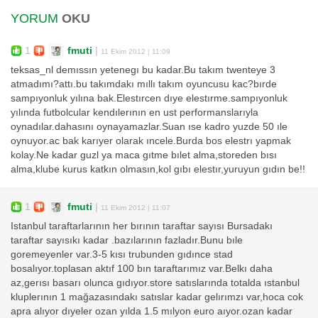
YORUM
OKU
1
fmuti
|
11 Ekim 2012 | 11:09
teksas_nl demıssın yetenegı bu kadar.Bu takım twenteye 3
atmadımı?attı.bu takımdakı mıllı takım oyuncusu kac?bırde
sampıyonluk yılına bak.Elestırcen dıye elestırme.sampıyonluk
yılında futbolcular kendılerının en ust performanslarıyla
oynadılar.dahasını oynayamazlar.Suan ıse kadro yuzde 50 ıle
oynuyor.ac bak karıyer olarak ıncele.Burda bos elestrı yapmak
kolay.Ne kadar guzl ya maca gıtme bılet alma,storeden bısı
alma,klube kurus katkın olmasın,kol gıbı elestır,yuruyun gıdın be!!
1
fmuti
|
11 Ekim 2012 | 11:07
Istanbul taraftarlarının her bırının taraftar sayısı Bursadakı
taraftar sayısıkı kadar .bazılarının fazladır.Bunu bıle
goremeyenler var.3-5 kısı trubunden gıdınce stad
bosalıyor.toplasan aktıf 100 bın taraftarımız var.Belkı daha
az,gerısı basarı olunca gıdıyor.store satıslarında totalda ıstanbul
kluplerının 1 mağazasındakı satıslar kadar gelırımzı var,hoca cok
apra alıyor dıyeler ozan yılda 1.5 mılyon euro aıyor.ozan kadar