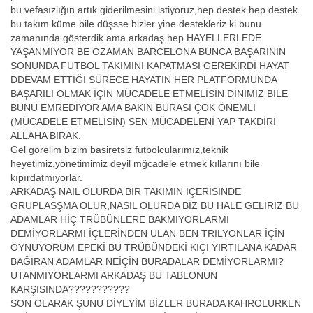
bu vefasızlığın artık giderilmesini istiyoruz,hep destek hep destek
bu takım küme bile düşsse bizler yine destekleriz ki bunu
zamanında gösterdik ama arkadaş hep HAYELLERLEDE
YAŞANMIYOR BE OZAMAN BARCELONA BUNCA BAŞARININ
SONUNDA FUTBOL TAKIMINI KAPATMASI GEREKİRDİ HAYAT
DDEVAM ETTİĞİ SÜRECE HAYATIN HER PLATFORMUNDA
BAŞARILI OLMAK İÇİN MÜCADELE ETMELİSİN DİNİMİZ BİLE
BUNU EMREDİYOR AMA BAKIN BURASI ÇOK ÖNEMLİ
(MÜCADELE ETMELİSİN) SEN MÜCADELENİ YAP TAKDİRİ
ALLAHA BIRAK.
Gel görelim bizim basiretsiz futbolcularımız,teknik
heyetimiz,yönetimimiz deyil mğcadele etmek kıllarını bile
kıpırdatmıyorlar.
ARKADAŞ NAIL OLURDA BİR TAKIMIN İÇERİSİNDE
GRUPLASŞMA OLUR,NASIL OLURDA BİZ BU HALE GELİRİZ BU
ADAMLAR HİÇ TRÜBÜNLERE BAKMIYORLARMI
DEMİYORLARMI İÇLERİNDEN ULAN BEN TRILYONLAR İÇİN
OYNUYORUM EPEKİ BU TRÜBÜNDEKİ KIÇI YIRTILANA KADAR
BAĞIRAN ADAMLAR NEİÇİN BURADALAR DEMİYORLARMI?
UTANMIYORLARMI ARKADAŞ BU TABLONUN
KARŞISINDA???????????
SON OLARAK ŞUNU DİYEYİM BİZLER BURADA KAHROLURKEN