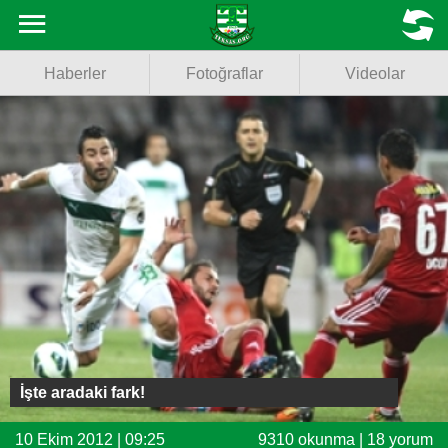
Haberler
MENU
Haberler
Fotoğraflar
Videolar
Fotoğraflar
Videolar
Basketbol
Voleybol
Puan Durumu
Fikstür
Facebook
İşte aradaki fark!
Twitter
10 Ekim 2012 | 09:25
9310 okunma | 18 yorum