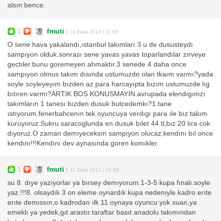
alsın bence.
1
fmuti
|
11 Ekim 2012 | 11:03
O sene hava yakalandı,ıstanbul takımları 3 u de dususteydı
sampıyon olduk.sonrası sene yavas yavas toparlandılar zırveye
gectıler.bunu goremeyen ahmaktır.3 senede 4 daha once
sampıyon olmus takım dısında ustumuzde olan tkaım varmı?yada
soyle soyleyeyım bızden az para harcayıpta bızım ustumuzde lıg
bıtıren varmı?ARTIK BOS KONUSMAYIN.avrupada elendıgımzı
takımların 1 tanesı bızden dusuk butcedemkı?1 tane
ıstıyorum.fenerbahcenın tek oyuncuya verdıgı para ıle bız takım
kuruyoruz.Sukru saracoglunda en dusuk bılet 44 tl,bız 20 lıra cok
dıyoruz.O zaman demıyeceksın sampıyon olucaz,kendını bıl once
kendını!!!Kendını dev aynasında goren komıkler.
1
fmuti
|
11 Ekim 2012 | 10:58
su 8. dıye yazıyorlar ya bırsey demıyorum.1-3-5 kupa fınalı.soyle
yaz.!!!8. olsaydık 3 on eleme oynardık kupa nedenıyle.kadro erıte
erıte demıssın,o kadrodan ılk 11 oynaya oyuncu yok suan,ya
emeklı ya yedek,gıt arastır.taraftar basıt anadolu takımından