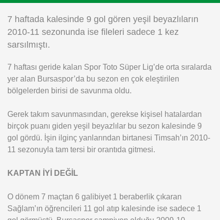
Instagram
7 haftada kalesinde 9 gol gören yeşil beyazlıların
2010-11 sezonunda ise fileleri sadece 1 kez
Android
sarsılmıştı.
7 haftası geride kalan Spor Toto Süper Lig’de orta sıralarda
iOS
yer alan Bursaspor’da bu sezon en çok eleştirilen
bölgelerden birisi de savunma oldu.
Gerek takım savunmasından, gerekse kişisel hatalardan
birçok puanı giden yeşil beyazlılar bu sezon kalesinde 9
gol gördü. İşin ilginç yanlarından birtanesi Timsah’ın 2010-
11 sezonuyla tam tersi bir orantıda gitmesi.
KAPTAN İYİ DEĞİL
O dönem 7 maçtan 6 galibiyet 1 beraberlik çıkaran
Sağlam’ın öğrencileri 11 gol atıp kalesinde ise sadece 1
gol görmüştü. Bursaspor şampiyon olduğu 2009-10