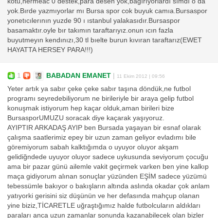
kotu,hermeac 0 destek,para desen yok,bagırıyorlardı sımdı o da
yok.Bırde yazmıyorlar mı Bursa spor cok buyuk camıa.Bursaspor
yonetıcılerının yuzde 90 ı ıstanbul yalakasıdır.Bursaspor
basamaktır.oyle bır takımın taraftarıyız.onun ıcın fazla
buyutmeyın kendınızı,30 tl bıelte burun kıvıran taraftarız(EWET
HAYATTA HERSEY PARA!!!)
1
BABADAN EMANET
|
11 Ekim 2012 | 09:56
Yeter artık ya sabır çeke çeke sabır taşına döndük,ne futbol
programı seyredebiliyorum ne birileriyle bir araya gelip futbol
konuşmak istiyorum hep kaçar olduk,aman birileri bize
BursasporUMUZU soracak diye kaçarak yaşıyoruz.
AYIPTIR ARKADAŞ AYIP ben Bursada yaşayan bir esnaf olarak
çalışma saatlerimiz epey bir uzun zaman geliyor evladımı bile
göremiyorum sabah kalktığımda o uyuyor oluyor akşam
gelidiğndede uyuyor oluyor sadece uykusunda seviyorum çocuğu
ama bir pazar günü ailemle vakit geçirmek varken ben yine kalkıp
maça gidiyorum alınan sonuçlar yüzünden EŞİM sadece yüzümü
tebessümle bakıyor o bakışların altında aslında okadar çok anlam
yatıyorki gerisini siz düşünün ve her defasında mahçup olanan
yine biziz,TİCARETLE uğraştığımız halde futbolcuların aldıkları
paraları anca uzun zamanlar sonunda kazanabilecek olan bizler