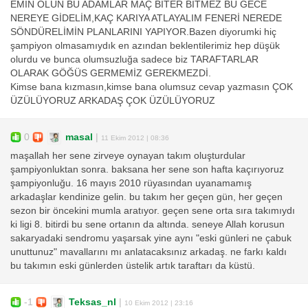
EMİN OLUN BU ADAMLAR MAÇ BİTER BİTMEZ BU GECE
NEREYE GİDELİM,KAÇ KARIYA ATLAYALIM FENERİ NEREDE
SÖNDÜRELİMİN PLANLARINI YAPIYOR.Bazen diyorumki hiç
şampiyon olmasamıydık en azından beklentilerimiz hep düşük
olurdu ve bunca olumsuzluğa sadece biz TARAFTARLAR
OLARAK GÖĞÜS GERMEMİZ GEREKMEZDİ.
Kimse bana kızmasın,kimse bana olumsuz cevap yazmasın ÇOK
ÜZÜLÜYORUZ ARKADAŞ ÇOK ÜZÜLÜYORUZ
0
masal
|
11 Ekim 2012 | 08:36
maşallah her sene zirveye oynayan takım oluşturdular
şampiyonluktan sonra. baksana her sene son hafta kaçırıyoruz
şampiyonluğu. 16 mayıs 2010 rüyasından uyanamamış
arkadaşlar kendinize gelin. bu takım her geçen gün, her geçen
sezon bir öncekini mumla aratıyor. geçen sene orta sıra takımıydı
ki ligi 8. bitirdi bu sene ortanın da altında. seneye Allah korusun
sakaryadaki sendromu yaşarsak yine aynı "eski günleri ne çabuk
unuttunuz" mavallarını mı anlatacaksınız arkadaş. ne farkı kaldı
bu takımın eski günlerden üstelik artık taraftarı da küstü.
-1
Teksas_nl
|
10 Ekim 2012 | 23:16