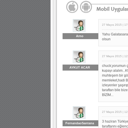
27 Mayıs 2015 | 17
Yahu Galatasaray 
Arno
olsun
27 Mayıs 2015 | 12
chuck;yorumun ço
AYKUT ACAR
kupayı alalım..
muhteşem bir gör
memleket,hadi Bu
izleyenler şaşırı
taraftarı bile bi
BİZİM...
27 Mayıs 2015 | 12
3 haziran Türkiy
FernandaoSantana
taraftarını eğl