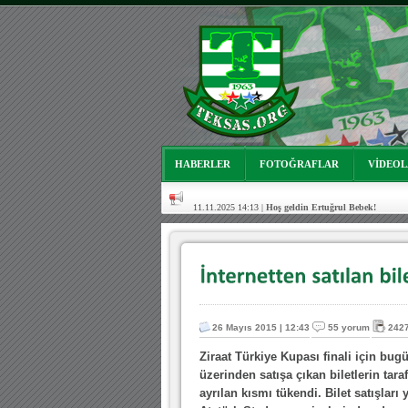
03.01.2024 19:09 |
Hoş geldin Güneş bebek!
06.08.2023 16:16 |
Mutluluklar Ceyhun Tetik
06.07.2023 18:57 |
Bursasporumuzun önü açılsın istiy
03.05.2023 13:18 |
Hoş geldin Alaz Bebek!
10.04.2023 14:44 |
Hoş geldin Göktuğ Bebek!
HABERLER
FOTOĞRAFLAR
VİDEO
30.12.2022 18:00 |
Hoş geldin Kadir Kağan Bebek!
11.11.2025 14:13 |
Hoş geldin Ertuğrul Bebek!
12.10.2025 17:30 |
MUTLULUKLAR SİNAN SILACI
16.07.2024 14:32 |
Hoş geldin Kerem Bebek!
08.01.2024 19:01 |
Hoş geldin Aslan bebek!
03.01.2024 19:09 |
Hoş geldin Güneş bebek!
26 Mayıs 2015 | 12:43
55 yorum
242
Ziraat Türkiye Kupası finali için bugü
üzerinden satışa çıkan biletlerin tara
ayrılan kısmı tükendi. Bilet satışları