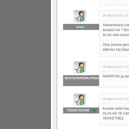
26 Mayıs 2015 | 21
Hahahehaha olay
onurr
tesadüf mü ? Bizi
bu tür ufak oyun
Olay çıkarsa gere
eğilmez hiç başı
26 Mayıs 2015 | 21
MARATON gs taraf
MUSTAFAKEMALPAŞA
26 Mayıs 2015 | 21
Kulede selim k
TEXAS HOUSE
OLACAK VE UMA
TERKETMEZ