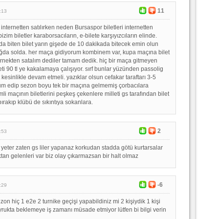
11
:13
i internetten satılırken neden Bursaspor biletleri internetten
izim biletler karaborsacıların, e-bilete karşıyızcıların elinde.
da biten bilet yarın gişede de 10 dakikada bitecek emin olun
ağda solda. her maça gidiyorum kombinem var, kupa maçına bilet
nekten satalım dediler tamam dedik. hiç bir maça gitmeyen
leti 90 tl ye kakalamaya çalışıyor. sırf bunlar yüzünden passolig
 kesinlikle devam etmeli. yazıklar olsun cefakar taraftarı 3-5
m edip sezon boyu tek bir maçına gelmemiş çorbacılara
 maçının biletlerini peşkeş çekenlere milleti gs tarafından bilet
rakıp klübü de sıkıntıya sokanlara.
2
:53
 yeter zaten gs liler yapanaz korkudan stadda götü kurtarsalar
ktan gelenleri var biz olay çıkarmazsan bir halt olmaz
-6
:29
on hiç 1 e2e 2 turnike geçişi yapabildiniz mi 2 kişiydik 1 kişi
uyrukta beklemeye iş zamanı müsade etmiyor lütfen bi bilgi verin