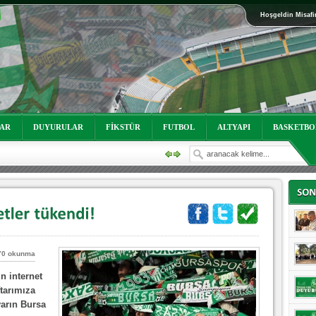
Hoşgeldin Misafi
oruz!
LAR
DUYURULAR
FİKSTÜR
FUTBOL
ALTYAPI
BASKETBO
70 okunma
n internet
ftarımıza
 yarın Bursa