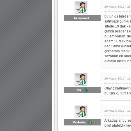
26 Mayıs 2015 | 20
bütün gs biletler
berryroad
satılmadı çünkü b
sitede 10 dakika
çünkü biletler s
bulamıyorum. der
adam 50 tl lik bi
değil ama e-bilet
çorbacıya mahku
sezonun en önemli
almaya mecbur bı
26 Mayıs 2015 | 19
Olay çıkartmayın
Bir
bu işin kültürpar
26 Mayıs 2015 | 19
Arkadaşlar bu sez
Merhaba
bilet alabildik k