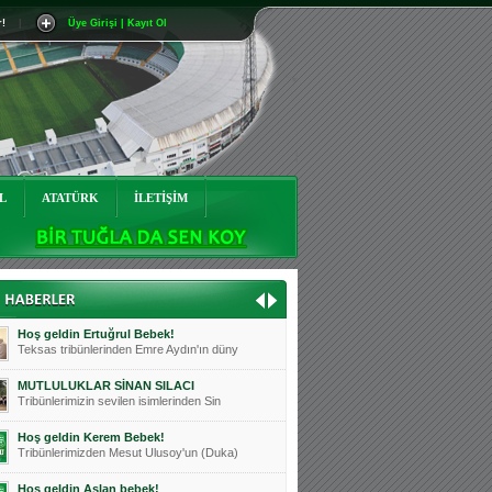
r!
|
Üye Girişi | Kayıt Ol
Mutluluklar Ceyhun Tetik
Teksas tribünlerinin sevilen isimlerinde
Bursasporumuzun önü açılsın is
Teksaslı Bursasporlular Derneği Başkanı
Hoş geldin Alaz Bebek!
Teksas.org sistem yöneticisi, ekibimizin
L
ATATÜRK
İLETİŞİM
Hoş geldin Göktuğ Bebek!
Teksas.org ekibimizden ve tribünlerimizi
Hoş geldin Kadir Kağan Bebek!
Teksas tribünlerinden Basri İleri'nin dü
Hoş geldin Ertuğrul Bebek!
Teksas tribünlerinden Emre Aydın'ın düny
MUTLULUKLAR SİNAN SILACI
Tribünlerimizin sevilen isimlerinden Sin
Hoş geldin Kerem Bebek!
Tribünlerimizden Mesut Ulusoy'un (Duka)
Hoş geldin Aslan bebek!