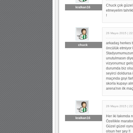
Chuck çok güzel y
kralkan16
etmeyelim tahrik
!
26 Mayıs 2015 | 22
arkadaş herkes t
chuck
öncülük etmiyor 
Stadyumumuzun be
unutulmasın diye.
vizyonumuz geliş
durumda biz olsak
seyirci doldursa 
maçında gsyi fark
skorla kupayı alm
arena'nın ilk ma
26 Mayıs 2015 | 22
Her iki takımda 
kralkan16
Özellikle marato
Güzel güzel oyna
olsun her şey !!