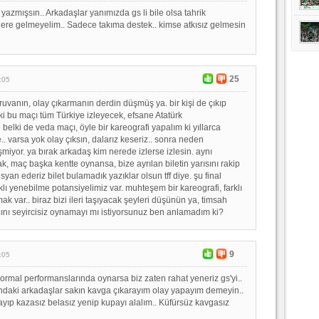
azmışsın.. Arkadaşlar yanımızda gs li bile olsa tahrik
lere gelmeyelim.. Sadece takıma destek.. kimse atkısız gelmesin
25
:05
ruvanın, olay çıkarmanın derdin düşmüş ya. bir kişi de çıkıp
ki bu maçı tüm Türkiye izleyecek, efsane Atatürk
lki de veda maçı, öyle bir kareografi yapalım ki yıllarca
. varsa yok olay çıksın, dalarız keseriz.. sonra neden
miyor. ya bırak arkadaş kim nerede izlerse izlesin. aynı
, maç başka kentte oynansa, bize ayrılan biletin yarısını rakip
isyan ederiz bilet bulamadık yazıklar olsun tff diye. şu final
lı yenebilme potansiyelimiz var. muhteşem bir kareografi, farklı
ak var.. biraz bizi ileri taşıyacak şeyleri düşünün ya, timsah
çını seyircisiz oynamayı mı istiyorsunuz ben anlamadım ki?
9
:05
normal performanslarında oynarsa biz zaten rahat yeneriz gs'yi..
ndaki arkadaşlar sakın kavga çıkarayım olay yapayım demeyin..
yıp kazasız belasız yenip kupayı alalım.. Küfürsüz kavgasız