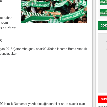
am
ısmı sabah
 resmi
ışa çıktı ve
R
Mayıs 2015 Çarşamba günü saat:09:30'dan itibaren Bursa Atatürk
sunulacaktır.
GÜN
 TC Kimlik Numarası yazılı olacağından bilet satın alacak olan
Youtube 