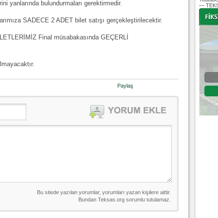
ini yanlarında bulundurmaları gerektirmedir.
— TEKS
ftarımıza SADECE 2 ADET bilet satışı gerçekleştirilecektir.
BİLETLERİMİZ Final müsabakasında GEÇERLİ
-
-
lmayacaktır.
Bursaspor - Altınordu
Paylaş
1. Lig 32. Hafta
04 Temmuz 2020 Cumartesi | 20:00
Fikstür