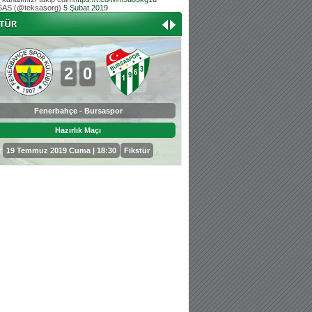
AS (@teksasorg)
5 Şubat 2019
Hoş geldin Aslan bebek!
Teksas tribününden Kaan İnal'ın dünya ta
Hoş geldin Güneş bebek!
Teksas tribününden Sadettin Çetinoğlu'nu
2
0
0
3
Fenerbahçe - Bursaspor
Bursaspor - Sepahan
Hazırlık Maçı
Hazırlık Maçı
19 Temmuz 2019 Cuma | 18:30
Fikstür
25 Temmuz 2019 Perşembe | 18: