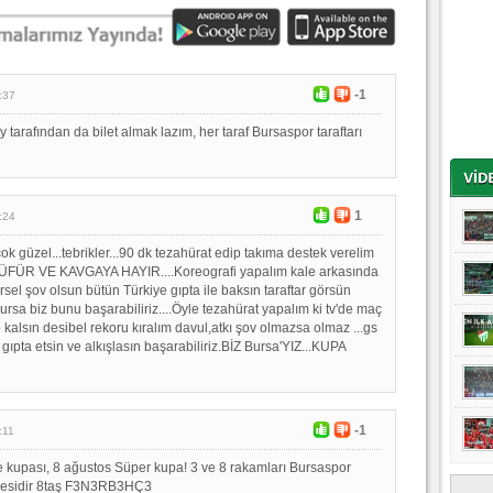
-1
:37
tarafından da bilet almak lazım, her taraf Bursaspor taraftarı
1
:24
k güzel...tebrikler...90 dk tezahürat edip takıma destek verelim
.KÜFÜR VE KAVGAYA HAYIR....Koreografi yapalım kale arkasında
sel şov olsun bütün Türkiye gıpta ile baksın taraftar görsün
rsa biz bunu başarabiliriz....Öyle tezahürat yapalım ki tv'de maç
p kalsın desibel rekoru kıralım davul,atkı şov olmazsa olmaz ...gs
ze gıpta etsin ve alkışlasın başarabiliriz.BİZ Bursa'YIZ...KUPA
-1
:11
e kupası, 8 ağustos Süper kupa! 3 ve 8 rakamları Bursaspor
encesidir 8taş F3N3RB3HÇ3