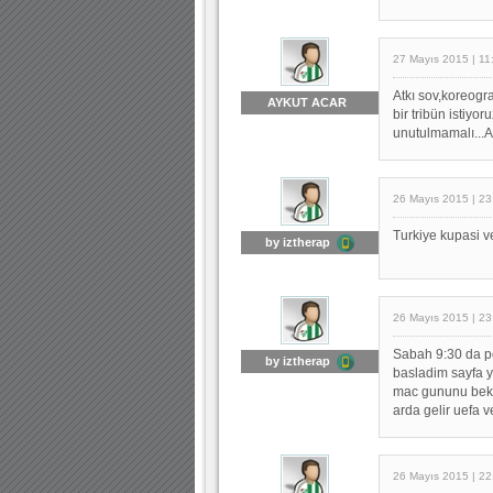
27 Mayıs 2015 | 11
Atkı sov,koreogr
AYKUT ACAR
bir tribün istiyo
unutulmamalı...At
26 Mayıs 2015 | 23
Turkiye kupasi v
by iztherap
26 Mayıs 2015 | 23
Sabah 9:30 da pc
by iztherap
basladim sayfa y
mac gununu bekle
arda gelir uefa v
26 Mayıs 2015 | 22