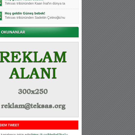
Teksas tribününden Kaan İnal'ın dünya ta
Hoş geldin Güneş bebek!
Teksas tribününden Sadettin Çetinoğlu'nu
Mutluluklar Ceyhun Tetik
Teksas tribünlerinin sevilen isimlerinde
Bursasporumuzun önü açılsın is
Teksaslı Bursasporlular Derneği Başkanı
Hoş geldin Alaz Bebek!
Teksas.org sistem yöneticisi, ekibimizin
Hoş geldin Göktuğ Bebek!
Teksas.org ekibimizden ve tribünlerimizi
Hoş geldin Kadir Kağan Bebek!
Teksas tribünlerinden Basri İleri'nin dü
Hoş geldin Ertuğrul Bebek!
Teksas tribünlerinden Emre Aydın'ın düny
MUTLULUKLAR SİNAN SILACI
Tribünlerimizin sevilen isimlerinden Sin
DEM TWEET
Hoş geldin Kerem Bebek!
Tribünlerimizden Mesut Ulusoy'un (Duka)
kanalımızı takip edin!
https://t.co/Mm9a63kg1u