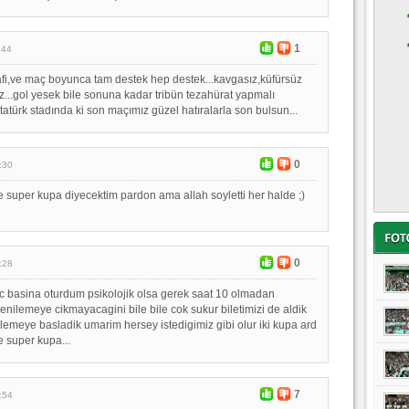
1
:44
afi,ve maç boyunca tam destek hep destek...kavgasız,küfürsüz
ruz...gol yesek bile sonuna kadar tribün tezahürat yapmalı
atürk stadında ki son maçımız güzel hatıralarla son bulsun...
0
:30
e super kupa diyecektim pardon ama allah soyletti her halde ;)
0
:28
 basina oturdum psikolojik olsa gerek saat 10 olmadan
enilemeye cikmayacagini bile bile cok sukur biletimizi de aldik
meye basladik umarim hersey istedigimiz gibi olur iki kupa ard
e super kupa...
7
:54