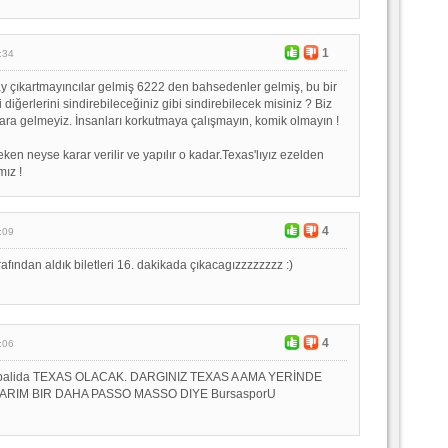
1
:34
 çıkartmayıncılar gelmiş 6222 den bahsedenler gelmiş, bu bir
 diğerlerini sindirebileceğiniz gibi sindirebilecek misiniz ? Biz
lara gelmeyiz. İnsanları korkutmaya çalışmayın, komik olmayın !
ken neyse karar verilir ve yapılır o kadar.Texas'lıyız ezelden
mız !
4
:09
ından aldık biletleri 16. dakikada çıkacagızzzzzzzz :)
4
:06
apalida TEXAS OLACAK. DARGINIZ TEXAS A AMA YERİNDE
RIM BIR DAHA PASSO MASSO DIYE BursasporU