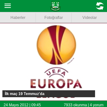
Haberler
MENU
Haberler
Fotoğraflar
Videolar
Fotoğraflar
Videolar
Basketbol
Voleybol
Puan Durumu
Fikstür
Facebook
İlk maç 19 Temmuz'da
Twitter
24 Mayıs 2012 | 09:45
7933 okunma | 4 yorum