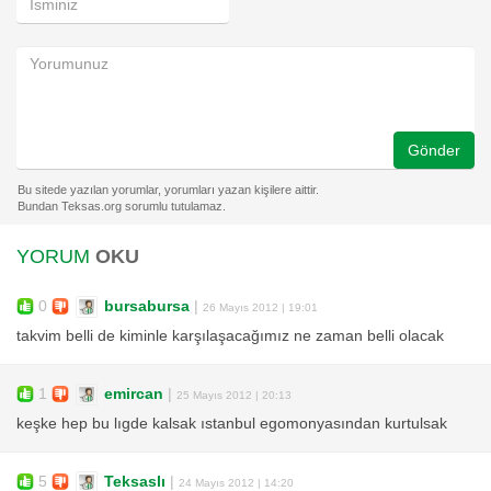
Gönder
YORUM
OKU
0
bursabursa
|
26 Mayıs 2012 | 19:01
takvim belli de kiminle karşılaşacağımız ne zaman belli olacak
1
emircan
|
25 Mayıs 2012 | 20:13
keşke hep bu lıgde kalsak ıstanbul egomonyasından kurtulsak
5
Teksaslı
|
24 Mayıs 2012 | 14:20