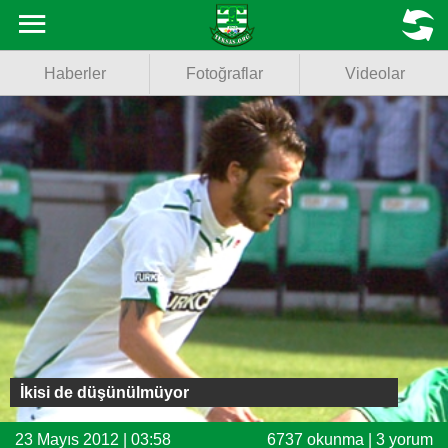
Haberler
MENU
Haberler
Fotoğraflar
Videolar
Fotoğraflar
Videolar
Basketbol
Voleybol
Puan Durumu
Fikstür
Facebook
İkisi de düşünülmüyor
Twitter
23 Mayıs 2012 | 03:58
6737 okunma | 3 yorum