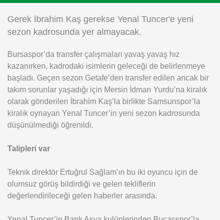
Instagram
Gerek İbrahim Kaş gerekse Yenal Tuncer'e yeni
sezon kadrosunda yer almayacak.
Android
Bursaspor’da transfer çalışmaları yavaş yavaş hız
kazanırken, kadrodaki isimlerin geleceği de belirlenmeye
iOS
başladı. Geçen sezon Getafe’den transfer edilen ancak bir
takım sorunlar yaşadığı için Mersin İdman Yurdu’na kiralık
olarak gönderilen İbrahim Kaş’la birlikte Samsunspor’la
kiralık oynayan Yenal Tuncer’in yeni sezon kadrosunda
düşünülmediği öğrenildi.
Talipleri var
Teknik direktör Ertuğrul Sağlam’ın bu iki oyuncu için de
olumsuz görüş bildirdiği ve gelen tekliflerin
değerlendirileceği gelen haberler arasında.
Yenal Tuncer’in Bank Asya kulüplerinden Bucasspor’la