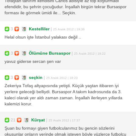
Tofaştan tanırım kendisini Carlos abisiyle az top koşturmadı
efendidir, bu şehrin çocuğudur. İnşallah birgün tekrar Bursaspor
forması ile görmek ümidi ile... Seçkin.
3
Kestelliler
|
25 Aralık 2012 | 19:36
Helal olsun işte İstanbul yalakası değil ..
3
Ölümüne Bursaspor
|
25 Aralık 2012 | 19:22
yavuz giderse sercan şen var
3
seçkin
|
25 Aralık 2012 | 18:23
Zekeriya Tofaş altyapısında yetişti. Küçük yaştan itibaren iyi
yerlere geleceği belliydi. Bursaspor A takım kadrosunda da 3.
kaleci olarak yer aldı zaman zaman. İnşallah ilerleyen yıllarda
kalemizi korur.
21
Kürşat
|
25 Aralık 2012 | 17:37
Şuan bu formayı giyen futbolcularımız bu gencin sözlerini
okusunlar onların yerinde olmak isteyen böyle yüzlerce futbolcu