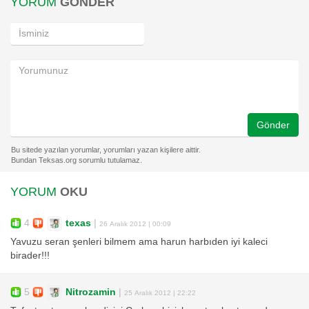
YORUM
GÖNDER
Gönder
YORUM
OKU
4
texas
|
26 Aralık 2012 | 00:09
Yavuzu seran şenleri bilmem ama harun harbıden iyi kaleci
birader!!!
5
Nitrozamin
|
25 Aralık 2012 | 22:22