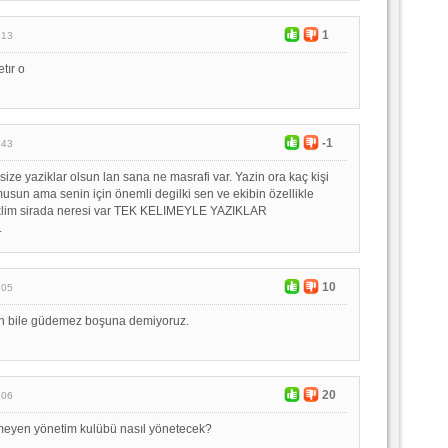
1
:13
etır o
-1
:43
size yaziklar olsun lan sana ne masrafi var. Yazin ora kaç kişi
musun ama senin için önemli degilki sen ve ekibin özellikle
kaklim sirada neresi var TEK KELIMEYLE YAZIKLAR
.
10
:05
n bile güdemez boşuna demiyoruz.
20
:06
emeyen yönetim kulübü nasıl yönetecek?