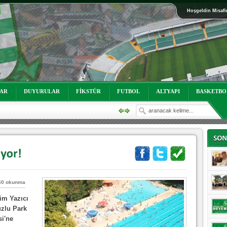
Hoşgeldin Misafi
oruz!
LAR
DUYURULAR
FİKSTÜR
FUTBOL
ALTYAPI
BASKETBO
60 okunma
im Yazıcı
oruz!
zlu Park
si'ne