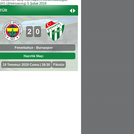
AS (@teksasorg)
5 Şubat 2019
Hoş geldin Aslan bebek!
Teksas tribününden Kaan İnal'ın dünya ta
Hoş geldin Güneş bebek!
Teksas tribününden Sadettin Çetinoğlu'nu
2
0
0
3
Fenerbahçe - Bursaspor
Bursaspor - Sepahan
Hazırlık Maçı
Hazırlık Maçı
19 Temmuz 2019 Cuma | 18:30
Fikstür
25 Temmuz 2019 Perşembe | 18: