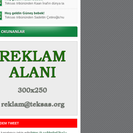
Teksas tribününden Kaan İnal'ın dünya ta
Hoş geldin Güneş bebek!
Teksas tribününden Sadettin Çetinoğlu'nu
Mutluluklar Ceyhun Tetik
Teksas tribünlerinin sevilen isimlerinde
Bursasporumuzun önü açılsın is
Teksaslı Bursasporlular Derneği Başkanı
Hoş geldin Alaz Bebek!
Teksas.org sistem yöneticisi, ekibimizin
Hoş geldin Göktuğ Bebek!
Teksas.org ekibimizden ve tribünlerimizi
Hoş geldin Kadir Kağan Bebek!
Teksas tribünlerinden Basri İleri'nin dü
Hoş geldin Ertuğrul Bebek!
Teksas tribünlerinden Emre Aydın'ın düny
MUTLULUKLAR SİNAN SILACI
Tribünlerimizin sevilen isimlerinden Sin
DEM TWEET
Hoş geldin Kerem Bebek!
Tribünlerimizden Mesut Ulusoy'un (Duka)
kanalımızı takip edin!
https://t.co/Mm9a63kg1u