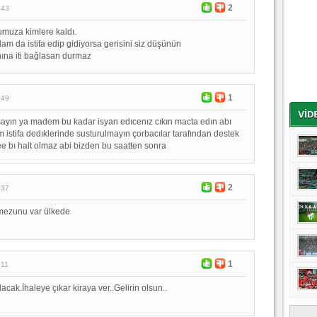
2
:43
muza kimlere kaldı.
adam da istifa edip gidiyorsa gerisini siz düşünün
ına iti bağlasan durmaz
1
:49
ayın ya madem bu kadar isyan edıcenız cıkın macta edın abı
m istifa dedıklerinde susturulmayın çorbacılar tarafından destek
 bı halt olmaz abi bizden bu saatten sonra
2
:37
 mezunu var ülkede
1
:11
cak.İhaleye çıkar kiraya ver..Gelirin olsun..