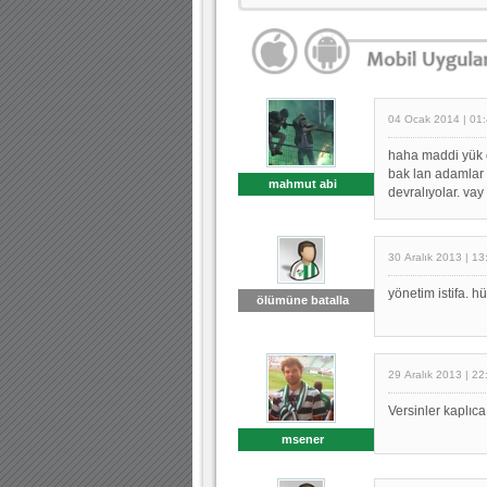
04 Ocak 2014 | 01
haha maddi yük o
bak lan adamlar
mahmut abi
devralıyolar. va
30 Aralık 2013 | 13
yönetim istifa. 
ölümüne batalla
29 Aralık 2013 | 22
Versinler kaplıca
msener