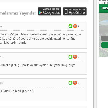
— TEKS
-
-
2
:44
larak görüyor bizim yönetim havuzlu parkı he? vay amk ranta
 ülkeyi sömürdü yetmedi kulüp ele geçirip gayrimenkulünü
Bursaspor - Altınordu
y amk be. aklım durdu.
1. Lig 32. Hafta
04 Temmuz 2020 Cumartesi | 20:00
Fikstür
2
:15
hükümetin güttüğ ü politakaların aynısını bu yönetim güdüyo
4
:39
 suyunu kışın biz gideriz :)