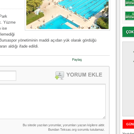
 Park
ek. Yüzme
n ise
tilemediği
. Bursaspor yönetiminin maddi açıdan yük olarak gördüğü
arı aldığı ifade edildi.
Paylaş
GÜN
Youtube 