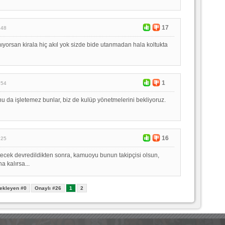
17
:48
orsan kirala hiç akıl yok sizde bide utanmadan hala koltukta
1
:54
u da işletemez bunlar, biz de kulüp yönetmelerini bekliyoruz.
16
:25
tecek devredildikten sonra, kamuoyu bunun takipçisi olsun,
a kalırsa...
ekleyen #0
Onaylı #26
1
2