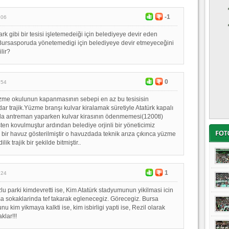
-1
:06
k gibi bir tesisi işletemedeiği için belediyeye devir eden
Bursasporuda yönetemedigi için belediyeye devir etmeyeceğini
lir?
0
:54
zme okulunun kapanmasının sebepi en az bu tesisisin
ar trajik.Yüzme branşı kulvar kiralamak süretiyle Atatürk kapalı
 antreman yaparken kulvar kirasının ödenmemesi(1200tl)
ten kovulmuştur ardından belediye orjinli bir yöneticimiz
 bir havuz gösterilmiştir o havuzdada teknik arıza çıkınca yüzme
ik trajik bir şekilde bitmiştir..
1
:24
lu parki kimdevretti ise, Kim Atatürk stadyumunun yikilmasi icin
rsa sokaklarinda tef takarak eglenecegiz. Görecegiz. Bursa
u kim yikmaya kalkti ise, kim isbirligi yapti ise, Rezil olarak
lar!!!