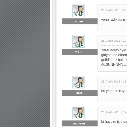
28 Aralık 2013 | 22
verın radıkala ısl
ercan
28 Aralık 2013 | 19
Zarar ediyo öyle 
tek 16
giriyor sen bilor
getirildiniz ba
OLSUNNNNN....
28 Aralık 2013 | 18
bu yönetim koyu
cCc
28 Aralık 2013 | 17
bi havuzu işlet
partizan