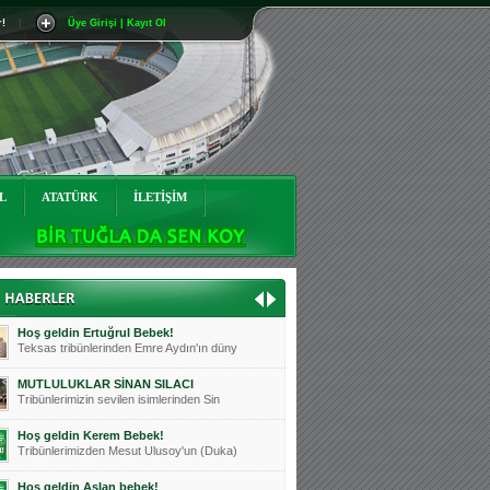
r!
|
Üye Girişi | Kayıt Ol
Mutluluklar Ceyhun Tetik
Teksas tribünlerinin sevilen isimlerinde
Bursasporumuzun önü açılsın is
Teksaslı Bursasporlular Derneği Başkanı
Hoş geldin Alaz Bebek!
Teksas.org sistem yöneticisi, ekibimizin
L
ATATÜRK
İLETİŞİM
Hoş geldin Göktuğ Bebek!
Teksas.org ekibimizden ve tribünlerimizi
Hoş geldin Kadir Kağan Bebek!
Teksas tribünlerinden Basri İleri'nin dü
Hoş geldin Ertuğrul Bebek!
Teksas tribünlerinden Emre Aydın'ın düny
MUTLULUKLAR SİNAN SILACI
Tribünlerimizin sevilen isimlerinden Sin
Hoş geldin Kerem Bebek!
Tribünlerimizden Mesut Ulusoy'un (Duka)
Hoş geldin Aslan bebek!