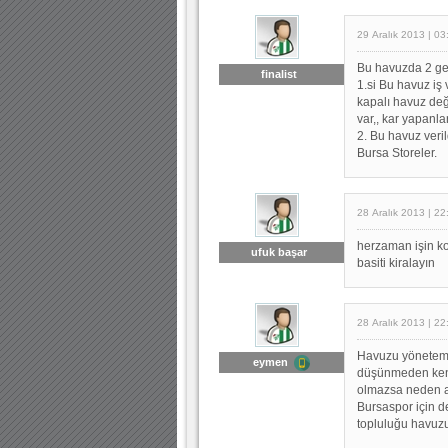
29 Aralık 2013 | 03
Bu havuzda 2 ge
finalist
1.si Bu havuz iş
kapalı havuz deği
var,, kar yapanlar
2. Bu havuz veril
Bursa Storeler.
28 Aralık 2013 | 22
herzaman işin ko
ufuk başar
basiti kiralayın
28 Aralık 2013 | 22
Havuzu yöneteme
eymen
düşünmeden kend
olmazsa neden al
Bursaspor için de
topluluğu havuz