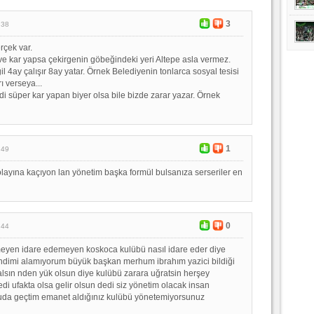
3
:38
rçek var.
 ve kar yapsa çekirgenin göbeğindeki yeri Altepe asla vermez.
l 4ay çalışır 8ay yatar. Örnek Belediyenin tonlarca sosyal tesisi
ı verseya...
di süper kar yapan biyer olsa bile bizde zarar yazar. Örnek
1
:49
layına kaçıyon lan yönetim başka formül bulsanıza serseriler en
0
:44
yen idare edemeyen koskoca kulübü nasıl idare eder diye
imi alamıyorum büyük başkan merhum ibrahım yazici bildiği
sın nden yük olsun diye kulübü zarara uğratsin herşey
di ufakta olsa gelir olsun dedi siz yönetim olacak insan
uda geçtim emanet aldığınız kulübü yönetemiyorsunuz