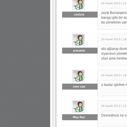
29 Aralık 2013 | 21
yazık Bursasporu
cmlvrd
barışçı gibi bir 
bu yönetimin yan
29 Aralık 2013 | 19
abı ağlanıp durm
paname
isyanınızı yöneti
olun ama nerdeee
29 Aralık 2013 | 18
o kadar işletme
cem can
29 Aralık 2013 | 12
Devredince ne ola
Mey Nur