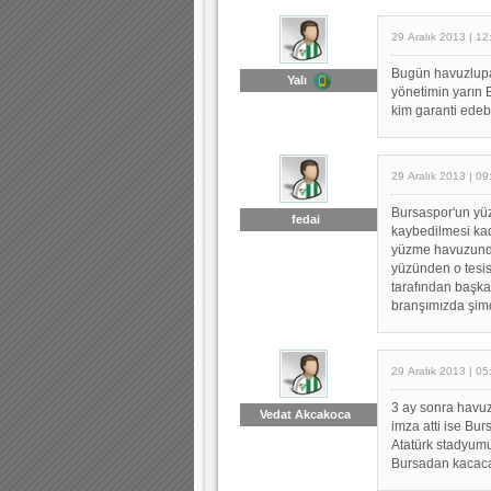
29 Aralık 2013 | 12
Bugün havuzlupar
Yalı
yönetimin yarın 
kim garanti edebi
29 Aralık 2013 | 09
Bursaspor'un yü
fedai
kaybedilmesi kad
yüzme havuzunda
yüzünden o tesis
tarafından başka
branşımızda şimdil
29 Aralık 2013 | 05
3 ay sonra havuz
Vedat Akcakoca
imza atti ise Bu
Atatürk stadyumun
Bursadan kacacak