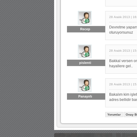
28 Aralık 2013 | 16
Devretme yapamıy
Recep
oturuyorsunuz
28 Aralık 2013 | 15
Bakkal versen on
pislenti
hayallere gel..
28 Aralık 2013 | 15
Bakalım kim işle
Panayırlı
adres bellidir ban
Yorumlar
Onay B