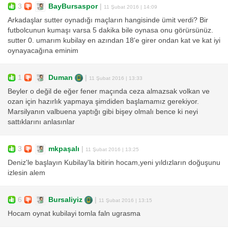
3
BayBursaspor
|
11 Şubat 2016 | 14:09
Arkadaşlar sutter oynadığı maçların hangisinde ümit verdi? Bir
futbolcunun kumaşı varsa 5 dakika bile oynasa onu görürsünüz.
sutter 0. umarım kubilay en azından 18'e girer ondan kat ve kat iyi
oynayacağına eminim
1
Duman
|
11 Şubat 2016 | 13:33
Beyler o değil de eğer fener maçında ceza almazsak volkan ve
ozan için hazırlık yapmaya şimdiden başlamamız gerekiyor.
Marsilyanın valbuena yaptığı gibi bişey olmalı bence ki neyi
sattıklarını anlasınlar
3
mkpaşalı
|
11 Şubat 2016 | 13:25
Deniz'le başlayın Kubilay'la bitirin hocam,yeni yıldızların doğuşunu
izlesin alem
6
Bursaliyiz
|
11 Şubat 2016 | 13:15
Hocam oynat kubilayi tomla faln ugrasma