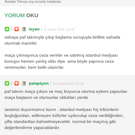
YORUM
OKU
0
isyan
|
11 Şubat 2016 | 23:42
sahaya paf takımıyla çıkıp başlama vuruşuyla birlikte sahada
oturmak mantıklı.
maça çıkmayınca ceza verirler ve satılmış istanbul medyası
konuşur hemen yanlış oldu diye. ama böyle yapınca ceza
veremezler, hem belki utanırlar.
1
şampiyon
|
11 Şubat 2016 | 23:32
paf takımı maça çıksın ve maç boyunca oturma eylemi yapsınlar.
maça başlasın ve otursunlar oldukları yerde.
sesimizi duyurmamız lazım . istanbul medyası hiç tribünlerin
boşluğundan, edilmeyen küfürler uydurulup ceza verildiğinden,
çifte standarttan bahsetmeyecektir. normal bir maçmış gibi
değerlendirme yapacaklardır.