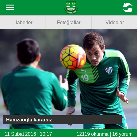
Haberler
MENU
Haberler
Fotoğraflar
Videolar
Fotoğraflar
Videolar
Basketbol
Voleybol
Puan Durumu
Fikstür
Facebook
Hamzaoğlu kararsız
Twitter
11 Şubat 2016 | 10:17
12119 okunma | 16 yorum