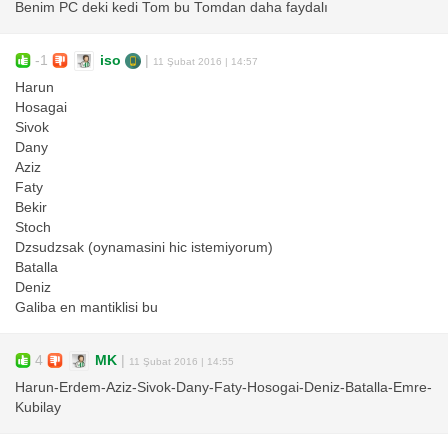
Benim PC deki kedi Tom bu Tomdan daha faydalı
-1
iso
|
11 Şubat 2016 | 14:57
Harun
Hosagai
Sivok
Dany
Aziz
Faty
Bekir
Stoch
Dzsudzsak (oynamasini hic istemiyorum)
Batalla
Deniz
Galiba en mantiklisi bu
4
MK
|
11 Şubat 2016 | 14:55
Harun-Erdem-Aziz-Sivok-Dany-Faty-Hosogai-Deniz-Batalla-Emre-
Kubilay