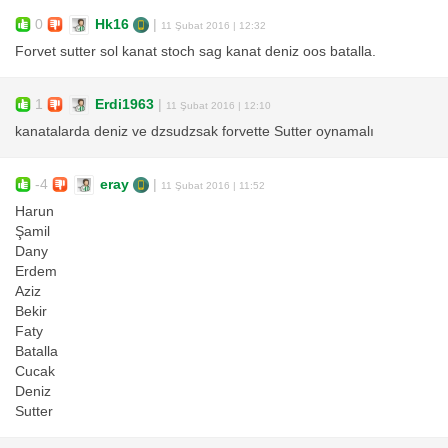
0
Hk16
|
11 Şubat 2016 | 12:32
Forvet sutter sol kanat stoch sag kanat deniz oos batalla.
1
Erdi1963
|
11 Şubat 2016 | 12:10
kanatalarda deniz ve dzsudzsak forvette Sutter oynamalı
-4
eray
|
11 Şubat 2016 | 11:52
Harun
Şamil
Dany
Erdem
Aziz
Bekir
Faty
Batalla
Cucak
Deniz
Sutter