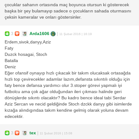
çocuklar sahanın ortasında maç boyunca otursun ki gösterecek
başka bir şey bulamayıp sadece o çocukların sahada oturmasını
çeksin kameralar ve onları göstersinler.
3
Arda1606
|
11 Şubat 2016 | 16:19
Erdem,sivok,danyy,Aziz
Faty
Duzck hosagai, Stoch
Batalla
Deniz
Eğer ofansif oynayıp hızlı çıkacak bir takım olucaksak ortasağda
hızlı top çevirecekler adamlar lazım,defansta sıkıntılı olduğu için
faty bence defansa yardımcı olur 3.stoper görevi yapmalı iyi
futbolcu ama çok ağar olduğundan ileri çıkması halinde geri
dönüşlerde sıkıntı olacaktır? Bu kadro bence ideal tabi Serdar
Aziz Sercan ve necid geldiğinde Stoch dzckk danyy gibi isimlerde
kızağa alındıgındaa takım kendine gelmiş olarak yoluna devam
edecektir.
3
tex
|
11 Şubat 2016 | 15:08