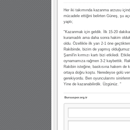
10.04.2023 14:44 |
Hoş geldin Göktuğ Bebek!
Her iki takımında kazanma arzusu için
30.12.2022 18:00 |
Hoş geldin Kadir Kağan Bebek!
mücadele ettiğini belirten Güneş, şu a
yaptı;
11.11.2025 14:13 |
Hoş geldin Ertuğrul Bebek!
12.10.2025 17:30 |
MUTLULUKLAR SİNAN SILACI
"Kazanmak için geldik. İlk 15-20 dakik
kuramadık ama daha sonra hakim olduk.
16.07.2024 14:32 |
Hoş geldin Kerem Bebek!
oldu. Özellikle ilk yarı 2-1 öne geçtik
Rakibinde, bizim de yapmış olduğumuz b
08.01.2024 19:01 |
Hoş geldin Aslan bebek!
Şamil'in kırmızı kartı bizi etkiledi. Etk
03.01.2024 19:09 |
Hoş geldin Güneş bebek!
oynamamıza rağmen 3-2 kaybettik. Rakib
Rakibin isteğine, baskısına hakem de k
ortaya doğru koştu. Neredeyse golü ver
gerekiyordu. Ben oyuncularımı sinirlen
Yine de kazanabilirdik. Üzgünüz. "
Bursaspor.org.tr