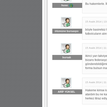
Bu hakemlerle. İ
huso
15 Aralık 2014 | 13
böyle basiretsiz
ölümüne bursaspo
futbolcuların alı
15 Aralık 2014 | 11
ikinci yarı takviy
bursalı
bizans federasyo
gönderebildiğimi
forma bulsun ina
15 Aralık 2014 | 11
Hakeme kimse kı
ARİF YÜKSEL
atardım bu ne ka
herkez itiraz ed