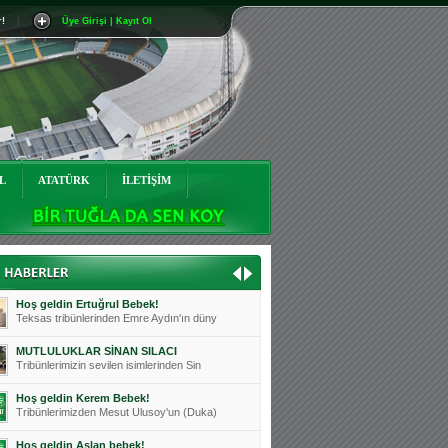
r!
|
Üye Girişi | Kayıt Ol
Mutluluklar Ceyhun Tetik
Teksas tribünlerinin sevilen isimlerinde
Bursasporumuzun önü açılsın is
Teksaslı Bursasporlular Derneği Başkanı
Hoş geldin Alaz Bebek!
Teksas.org sistem yöneticisi, ekibimizin
L
ATATÜRK
İLETİŞİM
Hoş geldin Göktuğ Bebek!
Teksas.org ekibimizden ve tribünlerimizi
Hoş geldin Kadir Kağan Bebek!
Teksas tribünlerinden Basri İleri'nin dü
Hoş geldin Ertuğrul Bebek!
Teksas tribünlerinden Emre Aydın'ın düny
MUTLULUKLAR SİNAN SILACI
Tribünlerimizin sevilen isimlerinden Sin
Hoş geldin Kerem Bebek!
Tribünlerimizden Mesut Ulusoy'un (Duka)
Hoş geldin Aslan bebek!