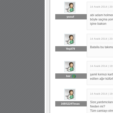
14 Aralık 2014 | 20
abi adam holmeni
yusuf
böyle saçma yoru
işine baksın
14 Aralık 2014 | 20
Batalla bu takım
Yeşil79
14 Aralık 2014 | 19
şamil kırmızı ka
bar
edilen ağır küfür
14 Aralık 2014 | 19
Size,yardımcıları
16BS224Texas
Neden mi?
Tüm camiayı olma