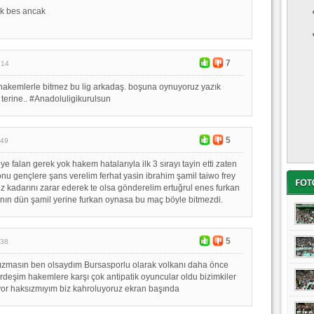
lk bes ancak
7
:14
 hakemlerle bitmez bu lig arkadaş. boşuna oynuyoruz yazık
n terine.. #Anadoluligikurulsun
5
:49
eye falan gerek yok hakem hatalarıyla ilk 3 sırayı tayin etti zaten
nu gençlere şans verelim ferhat yasin ibrahim şamil taiwo frey
z kadarını zarar ederek te olsa gönderelim ertuğrul enes furkan
nın dün şamil yerine furkan oynasa bu maç böyle bitmezdi.
5
:38
zmasın ben olsaydım Bursasporlu olarak volkanı daha önce
rdeşim hakemlere karşı çok antipatik oyuncular oldu bizimkiler
iyor haksızmıyım biz kahroluyoruz ekran başında