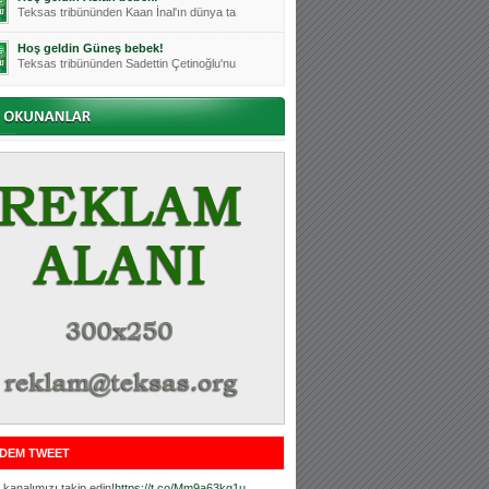
Teksas tribününden Kaan İnal'ın dünya ta
Hoş geldin Güneş bebek!
Teksas tribününden Sadettin Çetinoğlu'nu
Mutluluklar Ceyhun Tetik
Teksas tribünlerinin sevilen isimlerinde
Bursasporumuzun önü açılsın is
Teksaslı Bursasporlular Derneği Başkanı
Hoş geldin Alaz Bebek!
Teksas.org sistem yöneticisi, ekibimizin
Hoş geldin Göktuğ Bebek!
Teksas.org ekibimizden ve tribünlerimizi
Hoş geldin Kadir Kağan Bebek!
Teksas tribünlerinden Basri İleri'nin dü
Hoş geldin Ertuğrul Bebek!
Teksas tribünlerinden Emre Aydın'ın düny
MUTLULUKLAR SİNAN SILACI
Tribünlerimizin sevilen isimlerinden Sin
DEM TWEET
Hoş geldin Kerem Bebek!
Tribünlerimizden Mesut Ulusoy'un (Duka)
kanalımızı takip edin!
https://t.co/Mm9a63kg1u