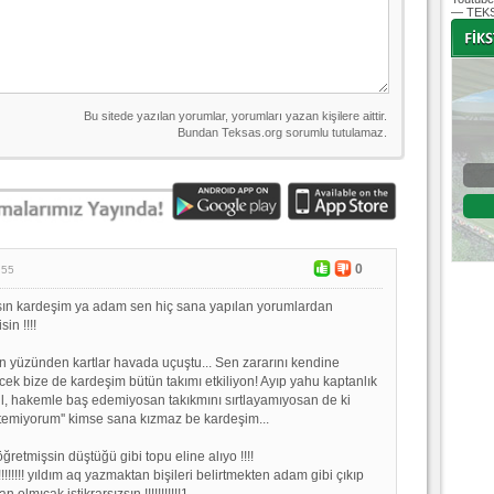
— TEKS
-
-
Bursaspor - Altınordu
1. Lig 32. Hafta
04 Temmuz 2020 Cumartesi | 20:00
Fikstür
0
:55
ın kardeşim ya adam sen hiç sana yapılan yorumlardan
in !!!!
 yüzünden kartlar havada uçuştu... Sen zararını kendine
cek bize de kardeşim bütün takımı etkiliyon! Ayıp yahu kaptanlık
il, hakemle baş edemiyosan takıkmını sırtlayamıyosan de ki
stemiyorum'' kimse sana kızmaz be kardeşim...
etmişsin düştüğü gibi topu eline alıyo !!!!
!!!!!! yıldım aq yazmaktan bişileri belirtmekten adam gibi çıkıp
olmıcak istikrarsızsın !!!!!!!!!!!1