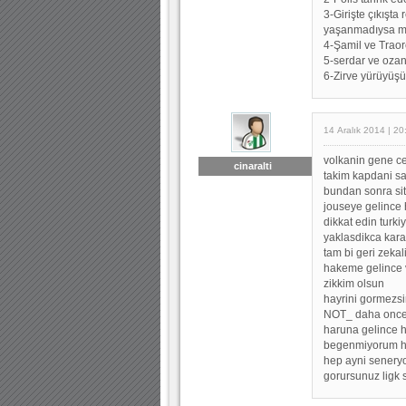
3-Girişte çıkışta 
yaşanmadıysa mu
4-Şamil ve Traor
5-serdar ve ozan
6-Zirve yürüyüş
14 Aralık 2014 | 20
volkanin gene ce
cinaralti
takim kapdani sa
bundan sonra sit
jouseye gelince h
dikkat edin turk
yaklasdikca kara
tam bi geri zekal
hakeme gelince v
zikkim olsun
hayrini gormezsi
NOT_ daha onced
haruna gelince 
begenmiyorum ha
hep ayni seneryo
gorursunuz ligk 