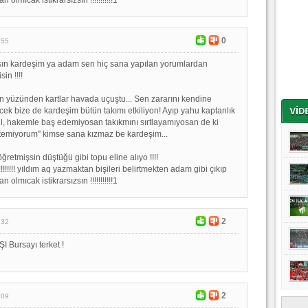
0
:55
ın kardeşim ya adam sen hiç sana yapılan yorumlardan
in !!!!
 yüzünden kartlar havada uçuştu... Sen zararını kendine
cek bize de kardeşim bütün takımı etkiliyon! Ayıp yahu kaptanlık
il, hakemle baş edemiyosan takıkmını sırtlayamıyosan de ki
stemiyorum'' kimse sana kızmaz be kardeşim...
etmişsin düştüğü gibi topu eline alıyo !!!!
!!!!!! yıldım aq yazmaktan bişileri belirtmekten adam gibi çıkıp
olmıcak istikrarsızsın !!!!!!!!!!!1
2
:32
 Bursayı terket !
2
:09