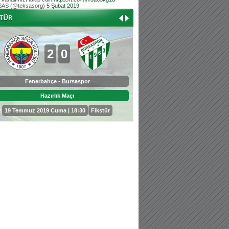
AS (@teksasorg)
5 Şubat 2019
Hoş geldin Aslan bebek!
Teksas tribününden Kaan İnal'ın dünya ta
Hoş geldin Güneş bebek!
Teksas tribününden Sadettin Çetinoğlu'nu
2
0
0
3
Fenerbahçe - Bursaspor
Bursaspor - Sepahan
Hazırlık Maçı
Hazırlık Maçı
19 Temmuz 2019 Cuma | 18:30
Fikstür
25 Temmuz 2019 Perşembe | 18: