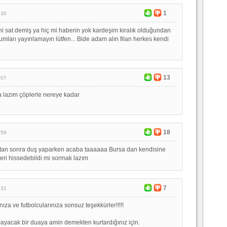
1
:30
 sat demiş ya hiç mi haberin yok kardeşim kiralık olduğundan
mları yayınlamayın lütfen... Bide adam alın filan herkes kendi
13
:07
a lazım çöplerle nereye kadar
18
:59
rttan sonra duş yaparken acaba taaaaaa Bursa dan kendisine
leri hissedebildi mi sormak lazım
7
:31
nıza ve futbolcularınıza sonsuz teşekkürler!!!!!
yacak bir duaya amin demekten kurtardığınız için.