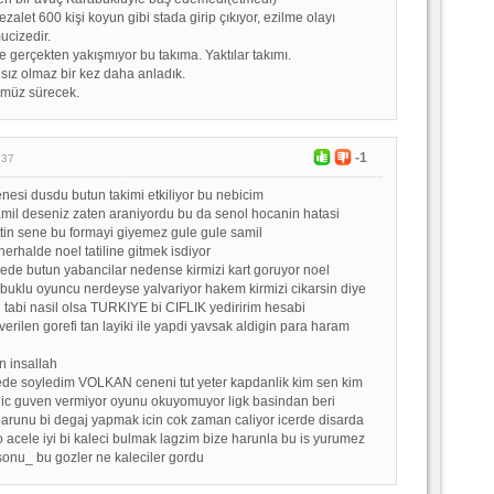
rezalet 600 kişi koyun gibi stada girip çıkıyor, ezilme olayı
cizedir.
e gerçekten yakışmıyor bu takıma. Yaktılar takımı.
sız olmaz bir kez daha anladık.
ümüz sürecek.
-1
:37
nesi dusdu butun takimi etkiliyor bu nebicim
mil deseniz zaten araniyordu bu da senol hocanin hatasi
tin sene bu formayi giyemez gule gule samil
erhalde noel tatiline gitmek isdiyor
iyede butun yabancilar nedense kirmizi kart goruyor noel
buklu oyuncu nerdeyse yalvariyor hakem kirmizi cikarsin diye
i tabi nasil olsa TURKIYE bi CIFLIK yediririm hesabi
erilen gorefi tan layiki ile yapdi yavsak aldigin para haram
n insallah
e soyledim VOLKAN ceneni tut yeter kapdanlik kim sen kim
hic guven vermiyor oyunu okuyomuyor ligk basindan beri
runu bi degaj yapmak icin cok zaman caliyor icerde disarda
 acele iyi bi kaleci bulmak lagzim bize harunla bu is yurumez
sonu_ bu gozler ne kaleciler gordu