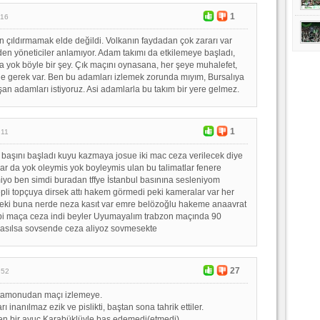
1
:16
 çıldırmamak elde değildi. Volkanın faydadan çok zararı var
en yöneticiler anlamıyor. Adam takımı da etkilemeye başladı,
a yok böyle bir şey. Çık maçını oynasana, her şeye muhalefet,
 ne gerek var. Ben bu adamları izlemek zorunda mıyım, Bursalıya
an adamları istiyoruz. Asi adamlarla bu takım bir yere gelmez.
1
:11
l başını başladı kuyu kazmaya josue iki mac ceza verilecek diye
ar da yok oleymis yok boyleymis ulan bu talimatlar fenere
iyo ben simdi buradan tffye İstanbul basınına sesleniyom
pli topçuya dirsek attı hakem görmedi peki kameralar var her
 peki buna nerde neza kasıt var emre belözoğlu hakeme anaavrat
 bi maça ceza indi beyler Uyumayalım trabzon maçında 90
nasılsa sovsende ceza aliyoz sovmesekte
27
:52
astamonudan maçı izlemeye.
ı inanılmaz ezik ve pislikti, baştan sona tahrik ettiler.
den bir avuç Karabüklüyle baş edemedi(etmedi)