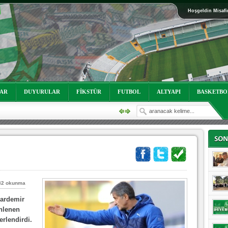
Hoşgeldin Misafi
oruz!
LAR
DUYURULAR
FİKSTÜR
FUTBOL
ALTYAPI
BASKETBO
82 okunma
oruz!
Kardemir
nlenen
erlendirdi.