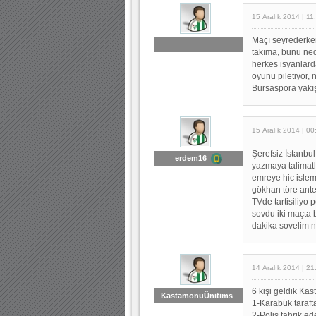
15 Aralık 2014 | 11
Maçı seyrederken
takıma, bunu ned
herkes isyanlard
oyunu piletiyor,
Bursaspora yakış
15 Aralık 2014 | 00
Şerefsiz İstanbu
erdem16
yazmaya talimatl
emreye hic islem
gökhan töre ante
TVde tartisiliyo
sovdu iki maçta
dakika sovelim 
14 Aralık 2014 | 21
6 kişi geldik K
KastamonuÜnitims
1-Karabük taraftar
2-Polis tahrik e