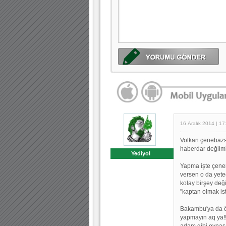
16 Aralık 2014 | 17
Volkan çenebazs
haberdar değilmis
Yediyol
Yapma işte çenen
versen o da yete
kolay birşey değ
''kaptan olmak i
Bakambu'ya da öğr
yapmayın aq ya!!!
adam gibi oynasan 