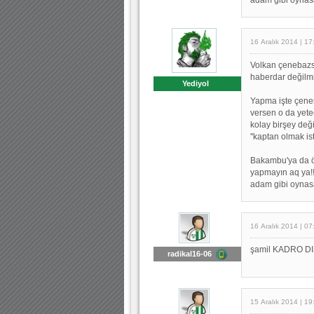
16 Aralık 2014 | 17
Volkan çenebazs
haberdar değilmis
Yediyol
Yapma işte çenen
versen o da yete
kolay birşey değ
''kaptan olmak i
Bakambu'ya da öğr
yapmayın aq ya!!!
adam gibi oynasan 
16 Aralık 2014 | 07
şamil KADRO DIŞI
radikal16-06
15 Aralık 2014 | 19