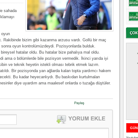
de sahada
çıklamayı
a oyun
 Rakibinde bizim gibi kazanma arzusu vardı. Gollü bir maç
ten sonra oyun kontrolümüzdeydi. Pozisyonlarda bulduk.
ireysel hatalar oldu. Bu hatalar bize pahalıya mal oldu.
iledi ama o bölümlerde bile pozisyon vermedik. İkinci yarıda iyi
in ve teknik heyetin istekli olması tebrik etmek lazım.
atıldı. Bir pozisyonda yan ağlarda kalan topta yardımcı hakem
ecekti. Bu kadar heyecanlıydı. Bu baskıdan kurtulmaları
mesinler diye uyardım ama maalesef onlarda o tuzağa düştüler.
Paylaş
GÜN
Youtube 