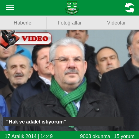
Haberler
MENU
Haberler
Fotoğraflar
Videolar
Fotoğraflar
Videolar
Basketbol
Voleybol
Puan Durumu
Fikstür
Facebook
"Hak ve adalet istiyorum"
Twitter
17 Aralık 2014 | 14:49
9003 okunma | 15 yorum