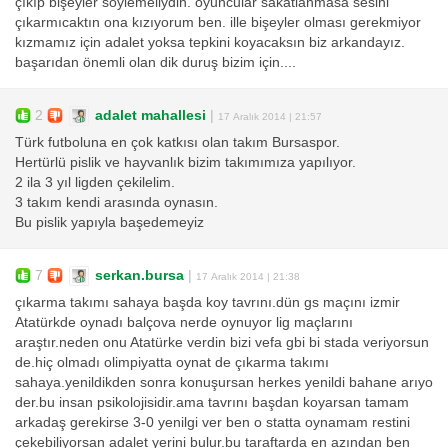
çıkıp bişeyler söylemeliydin. oyuncular sakatlanmasa sesini
çıkarmıcaktın ona kızıyorum ben. ille bişeyler olması gerekmiyor
kızmamız için adalet yoksa tepkini koyacaksın biz arkandayız.
başarıdan önemli olan dik duruş bizim için....
2
adalet mahallesi
|
17 Aralık 2014 | 21:57
Türk futboluna en çok katkısı olan takım Bursaspor.
Hertürlü pislik ve hayvanlık bizim takımımıza yapılıyor.
2 ila 3 yıl ligden çekilelim.
3 takım kendi arasında oynasın.
Bu pislik yapıyla başedemeyiz
7
serkan.bursa
|
17 Aralık 2014 | 21:38
çıkarma takımı sahaya başda koy tavrını.dün gs maçını izmir
Atatürkde oynadı balçova nerde oynuyor lig maçlarını
araştır.neden onu Atatürke verdin bizi vefa gbi bi stada veriyorsun
de.hiç olmadı olimpiyatta oynat de çıkarma takımı
sahaya.yenildikden sonra konuşursan herkes yenildi bahane arıyo
der.bu insan psikolojisidir.ama tavrını başdan koyarsan tamam
arkadaş gerekirse 3-0 yenilgi ver ben o statta oynamam restini
çekebiliyorsan adalet yerini bulur.bu taraftarda en azından ben