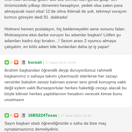
önümüzdeki yılbaşı dönemini hesaplıyor, yedek olsa zaten para
almayacak nasıl olsa! 11'de olma ihtimali de yok, tekmeyi vurayım
kırmızı göreyim dedi 91. dakkada!
Holmeni hemen postalayın, hiç beklemeyelim sene sonunu falan.
Motivasyona eksi darbe vuruyor bu adamlar başkan! Lütfen şu
adamları kadro dışı bırakın...! Sezon arası 2 oyuncu almaya
çalışalım, en kötü adam bile bunlardan daha iyi iş yapar!
6
bursalı
|
17 Aralık 2014 | 15:55
ibrahim başkandan öğrendik deyip duruyordunuz rahmetli
başkanımız o sahaya takımı çıkarmazdı isterlerse her cezayı
versinler bakalım sessiz kalırsan ezerer seni şimdi konuşma vakti
değil eylem vakti Bursasporlular herkes hakettiği cezayı alacak bu
böyle bilinsin herkes yaptıklarının hesabını verecek kimse bunu
unutmasın
6
16BS224Texas
|
17 Aralık 2014 | 15:44
Sayın başkan stadı öğrendiğinizde o saha da bize maç
oynatamazsınız demeliydiniz.