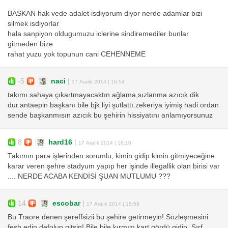
BASKAN hak vede adalet isdiyorum diyor nerde adamlar bizi
silmek isdiyorlar
hala sanpiyon oldugumuzu iclerine sindiremediler bunlar
gitmeden bize
rahat yuzu yok topunun cani CEHENNEME
-5
naci
|
17 Aralık 2014 | 16:54
takımı sahaya çıkartmayacaktın.ağlama,sızlanma azıcık dik
dur.antaepin başkanı bile bjk liyi şutlattı.zekeriya iyimiş hadi ordan
sende başkanmısın azıcık bu şehirin hissiyatını anlamıyorsunuz
8
hard16
|
17 Aralık 2014 | 16:10
Takımın para işlerinden sorumlu, kimin gidip kimin gitmiyeceğine
karar veren şehre stadyum yapıp her işinde illegallik olan birisi var
.... NERDE ACABA KENDİSİ ŞUAN MUTLUMU ???
14
escobar
|
17 Aralık 2014 | 15:59
Bu Traore denen şereffsizii bu şehire getirmeyin! Sözleşmesini
fesh edin defolup gitsin! Bile bile kırmızı kart gördü gidip. Sırf