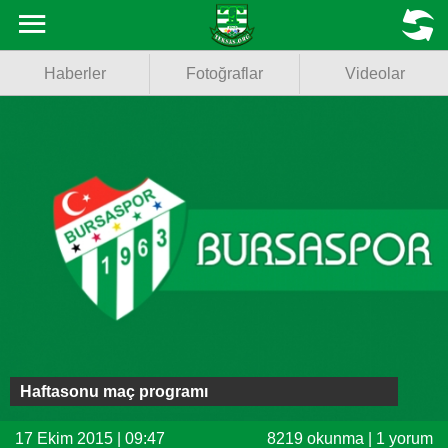
Haberler
MENU
Haberler
Fotoğraflar
Videolar
Fotoğraflar
Videolar
Basketbol
Voleybol
Puan Durumu
Fikstür
Facebook
Haftasonu maç programı
Twitter
17 Ekim 2015 | 09:47
8219 okunma | 1 yorum