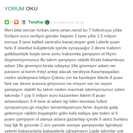
YORUM
OKU
0
Taraftar
|
24 Aralık 2016 | 21:04
Mert,bilal.sercan.furkan,sane,sinan,necid bu 7 futbolcuya yılda
5milyon euro veriliyor.gönder hepsini 3 tane yıllık 1.5 milyon
euroya 3 tane kaliteli santrafor,kanat,stoper getir.Liderle puan
farkı 8 istanbul kulüpleriyle içerde oynayaağız 2.devre trabzon
galibbiyetiyle başla sene sonu trabzonda şampiyon ol.Hiçmi
düşünmüyorsunuz.Bu takım şampiyon olabilir.Kirala bakambuyu
adam 18e giremiyor,kirala ndiayeyi 18e giremiyor adam.ver
parasını al kerim freiyi antep alacak nerdeyse.Kasımpaşadan
castro sözleşmesi bitiyor.Çokmu zor be kardeşim liderle 8 puan
fark var devre arasına giriyorsun.ne misyon var ne vizyon
şampiyon olabilir bu takım neden inanmak istemiyorsunuz.zaten
takımda 7 çöp 5 milyon euro kazanrken liderin 8 puan
arkasındasın.3-4 tane al adam ligi bilen besıktas futbol
oynayamıyor,gs maçları tamamlayamıyor,fener dışarda galip
gelemıyor rakibin başakşehr gidin kafa kafaya işte tsden al 6
puanı şampiyon ol.alanya adana gaziantep içerde 5 atarz bunlara
hep bjk fb gsnınde 2 sını yensek seneye şampiyonlar ligindeyiz
yeterki babacarlarla bakayelerle uğraşmayın.Ligde takımlar çok