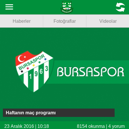
Haberler
MENU
Haberler
Fotoğraflar
Videolar
Fotoğraflar
Videolar
Basketbol
Voleybol
Puan Durumu
Fikstür
Facebook
Haftanın maç programı
Twitter
23 Aralık 2016 | 10:18
8154 okunma | 4 yorum