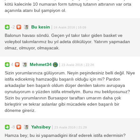
kötü kalecinle 10 numaran form tutmuş tutanın attıranın var orta
açanınla atanı bul şampiyon ol.
-2
Bu kesin
|
24 Aralık 2016 | 16:09
Balonun havası söndü. Geçen yıl takır takır giden basket ve
voleybol takımlarımız bu yıl adeta dökülüyor. Yatırım yapmadan
olmaz, olmuyor, olmayacak.
4
Mehmet34
|
23 Aralık 2016 | 22:26
Sizin yorumlarınıza gülüyorum. Neyin peşindesiniz belli değil. Niye
istifa edicekmiş hamzaoğlu başarılı olduğu için mi? Pardon
arkadaşlar ben başarılı oldum düşer denilen takımı avrupaya
oynutuyorum o yüzden istifa etmeliyim. Bunu mu bekliyosunuz?
Sizin bu yorumlarının Bursaspor taraftarı umarım daha çok
birleştirir ve tekrar aslanlar gibi mücadele eden başarılı bir
döneme gireriz.
-8
Yahsibey
|
23 Aralık 2016 | 21:29
Hamza bey; bu isi yapamadigini itiraf ederek istifa edermisin?