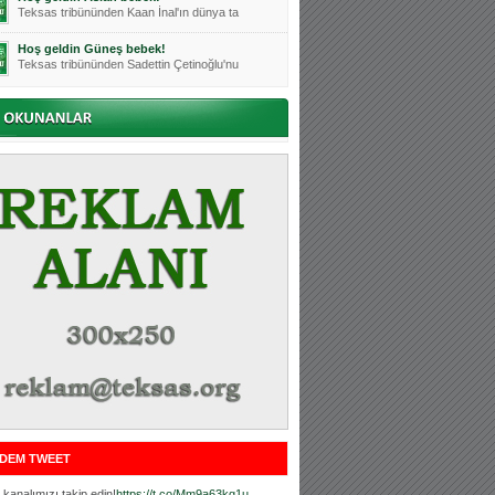
Teksas tribününden Kaan İnal'ın dünya ta
Hoş geldin Güneş bebek!
Teksas tribününden Sadettin Çetinoğlu'nu
Mutluluklar Ceyhun Tetik
Teksas tribünlerinin sevilen isimlerinde
Bursasporumuzun önü açılsın is
Teksaslı Bursasporlular Derneği Başkanı
Hoş geldin Alaz Bebek!
Teksas.org sistem yöneticisi, ekibimizin
Hoş geldin Göktuğ Bebek!
Teksas.org ekibimizden ve tribünlerimizi
Hoş geldin Kadir Kağan Bebek!
Teksas tribünlerinden Basri İleri'nin dü
Hoş geldin Ertuğrul Bebek!
Teksas tribünlerinden Emre Aydın'ın düny
MUTLULUKLAR SİNAN SILACI
Tribünlerimizin sevilen isimlerinden Sin
DEM TWEET
Hoş geldin Kerem Bebek!
Tribünlerimizden Mesut Ulusoy'un (Duka)
kanalımızı takip edin!
https://t.co/Mm9a63kg1u