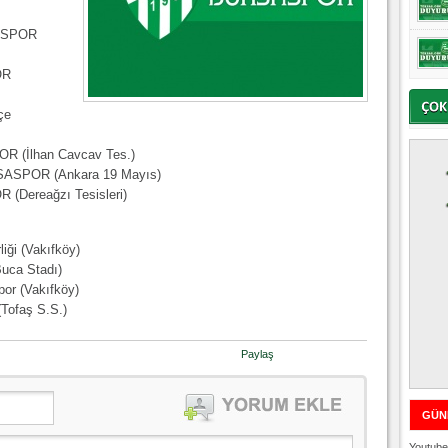
SASPOR
OR
çe
POR (İlhan Cavcav Tes.)
BURSASPOR (Ankara 19 Mayıs)
 (Dereağzı Tesisleri)
iği (Vakıfköy)
Buca Stadı)
or (Vakıfköy)
Tofaş S.S.)
Paylaş
GÜN
Youtube 