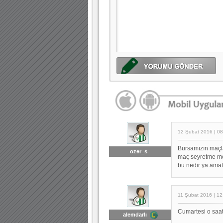
12 Şubat 2016 | 08
Bursamızın maçl
ozer_s
maç seyretme me
bu nedir ya amat
11 Şubat 2016 | 12
Cumartesi o saat
alemdarlı