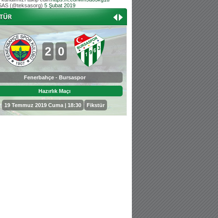
AS (@teksasorg)
5 Şubat 2019
Hoş geldin Aslan bebek!
Teksas tribününden Kaan İnal'ın dünya ta
Hoş geldin Güneş bebek!
Teksas tribününden Sadettin Çetinoğlu'nu
2
0
0
3
Fenerbahçe - Bursaspor
Bursaspor - Sepahan
Hazırlık Maçı
Hazırlık Maçı
19 Temmuz 2019 Cuma | 18:30
Fikstür
25 Temmuz 2019 Perşembe | 18: