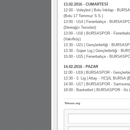
10.04.2023 14:44 |
Hoş geldin Göktuğ Bebek!
13.02.2016 - CUMARTESİ
12:00 - Voleybol | Bolu İnkilap - BUR
30.12.2022 18:00 |
Hoş geldin Kadir Kağan Bebek!
(Bolu 17 Temmuz S.S.)
13:00 - U14 | Fenerbahçe - BURSASP
11.11.2025 14:13 |
Hoş geldin Ertuğrul Bebek!
(Dereağzı Tesisleri)
12.10.2025 17:30 |
MUTLULUKLAR SİNAN SILACI
13:00 - U16 | BURSASPOR - Fenerbah
(Vakıfköy)
16.07.2024 14:32 |
Hoş geldin Kerem Bebek!
13:30 - U21 | Gençlerbirliği - BURSAS
13:30 - Süper Lig | Gençlerbirliği - 
08.01.2024 19:01 |
Hoş geldin Aslan bebek!
15:00 - U15 | Fenerbahçe - BURSASPOR
03.01.2024 19:09 |
Hoş geldin Güneş bebek!
14.02.2016 - PAZAR
11:00 - U19 | BURSASPOR - Gençlerbirl
13:30 - 3. Lig | Altay - YEŞİL BURSA (
14:00 - U17 | BURSASPOR - Samsunsp
18:00 - Basketbol | BURSASPOR - İtü (
Teksas.org