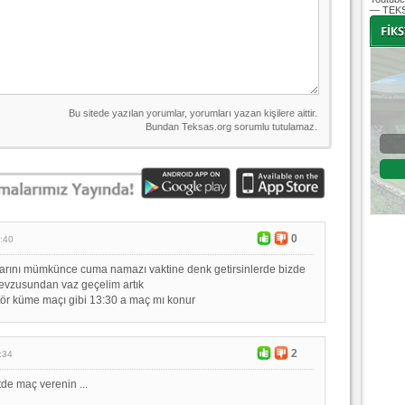
— TEKS
-
-
Bursaspor - Altınordu
1. Lig 32. Hafta
04 Temmuz 2020 Cumartesi | 20:00
Fikstür
0
:40
arını mümkünce cuma namazı vaktine denk getirsinlerde bizde
vzusundan vaz geçelim artık
ör küme maçı gibi 13:30 a maç mı konur
2
:34
de maç verenin ...