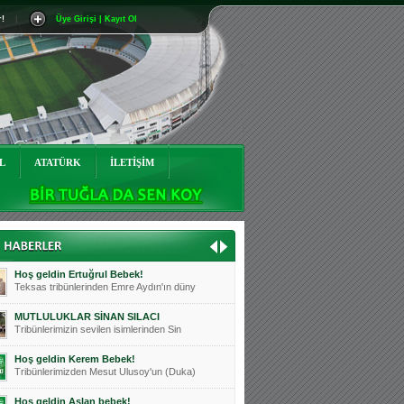
r!
|
Üye Girişi | Kayıt Ol
Mutluluklar Ceyhun Tetik
Teksas tribünlerinin sevilen isimlerinde
Bursasporumuzun önü açılsın is
Teksaslı Bursasporlular Derneği Başkanı
Hoş geldin Alaz Bebek!
Teksas.org sistem yöneticisi, ekibimizin
L
ATATÜRK
İLETİŞİM
Hoş geldin Göktuğ Bebek!
Teksas.org ekibimizden ve tribünlerimizi
Hoş geldin Kadir Kağan Bebek!
Teksas tribünlerinden Basri İleri'nin dü
Hoş geldin Ertuğrul Bebek!
Teksas tribünlerinden Emre Aydın'ın düny
MUTLULUKLAR SİNAN SILACI
Tribünlerimizin sevilen isimlerinden Sin
Hoş geldin Kerem Bebek!
Tribünlerimizden Mesut Ulusoy'un (Duka)
Hoş geldin Aslan bebek!