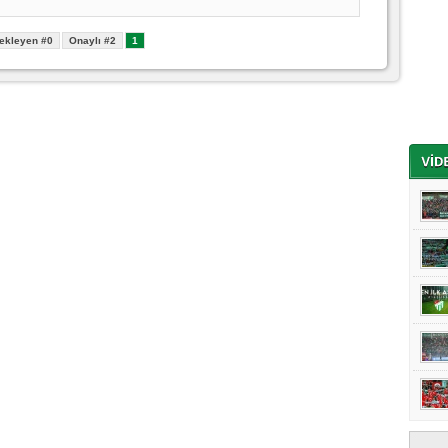
ekleyen #0
Onaylı #2
1