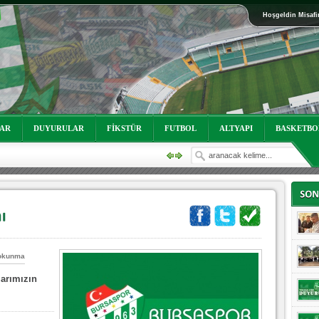
Hoşgeldin Misafi
oruz!
LAR
DUYURULAR
FİKSTÜR
FUTBOL
ALTYAPI
BASKETBO
okunma
larımızın
oruz!