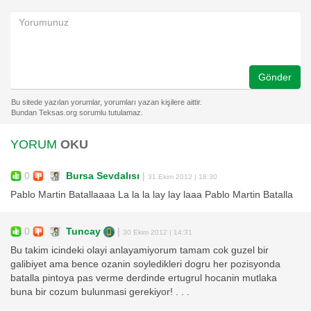
Gönder
YORUM
OKU
0
Bursa Sevdalısı
|
31 Ekim 2012 | 18:30
Pablo Martin Batallaaaa La la la lay lay laaa Pablo Martin Batalla
0
Tuncay
|
30 Ekim 2012 | 14:31
Bu takim icindeki olayi anlayamiyorum tamam cok guzel bir
galibiyet ama bence ozanin soyledikleri dogru her pozisyonda
batalla pintoya pas verme derdinde ertugrul hocanin mutlaka
buna bir cozum bulunmasi gerekiyor! . . .