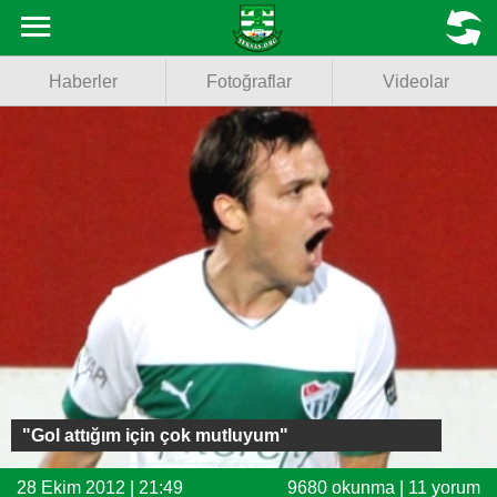
Haberler
MENU
Haberler
Fotoğraflar
Videolar
Fotoğraflar
Videolar
Basketbol
Voleybol
Puan Durumu
Fikstür
Facebook
"Gol attığım için çok mutluyum"
Twitter
28 Ekim 2012 | 21:49
9680 okunma | 11 yorum