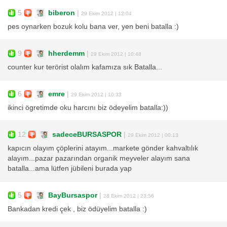
5
biberon
|
29 Ekim 2012 | 12:04
pes oynarken bozuk kolu bana ver, yen beni batalla :)
9
hherdemm
|
29 Ekim 2012 | 10:48
counter kur terörist olalım kafamıza sık Batalla...
6
emre
|
29 Ekim 2012 | 10:33
ikinci ögretimde oku harcını biz ödeyelim batalla:))
12
sadeceBURSASPOR
|
29 Ekim 2012 | 00:13
kapıcın olayım çöplerini atayım...markete gönder kahvaltılık
alayım...pazar pazarından organik meyveler alayım sana
batalla...ama lütfen jübileni burada yap
5
BayBursaspor
|
28 Ekim 2012 | 23:56
Bankadan kredi çek , biz ödüyelim batalla :)