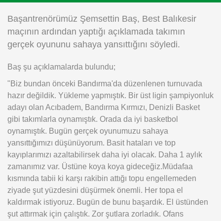
Instagram
Başantrenörümüz Şemsettin Baş, Best Balıkesir
maçının ardından yaptığı açıklamada takımın
Android
gerçek oyununu sahaya yansıttığını söyledi.
Baş şu açıklamalarda bulundu;
iOS
"Biz bundan önceki Bandırma'da düzenlenen turnuvada
hazır değildik. Yükleme yapmıştık. Bir üst ligin şampiyonluk
adayı olan Acıbadem, Bandırma Kırmızı, Denizli Basket
gibi takımlarla oynamıştık. Orada da iyi basketbol
oynamıştık. Bugün gerçek oyunumuzu sahaya
yansıttığımızı düşünüyorum. Basit hataları ve top
kayıplarımızı azaltabilirsek daha iyi olacak. Daha 1 aylık
zamanımız var. Üstüne koya koya gideceğiz.Müdafaa
kısmında tabii ki karşı rakibin attığı topu engellemeden
ziyade şut yüzdesini düşürmek önemli. Her topa el
kaldırmak istiyoruz. Bugün de bunu başardık. El üstünden
şut attırmak için çalıştık. Zor şutlara zorladık. Ofans