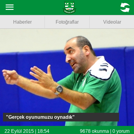
Haberler
MENU
Haberler
Fotoğraflar
Videolar
Fotoğraflar
Videolar
Basketbol
Voleybol
Puan Durumu
Fikstür
Facebook
"Gerçek oyunumuzu oynadık"
Twitter
22 Eylül 2015 | 18:54
9678 okunma | 0 yorum