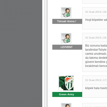
31 Ocak 2013 | 18
Hoşt köpekler ad
Timsah Arena !
31 Ocak 2013 | 18
Biz sonuna kadar
LEVVENT
tarafından"böyle 
camia unutmadı.
da takıma destek
güveni kendine g
bırakılmalı ben
31 Ocak 2013 | 17
köpek hala havlıy
Green Army