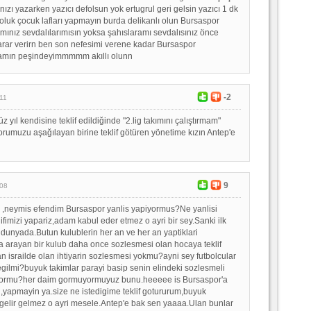
ınızı yazarken yazıcı defolsun yok ertugrul geri gelsin yazıcı 1 dk
çoluk çocuk lafları yapmayın burda delikanlı olun Bursaspor
nız sevdalılarımısın yoksa şahıslaramı sevdalısınız önce
rar verirn ben son nefesimi verene kadar Bursaspor
ın peşindeyimmmmm akıllı olunn
-2
11
ıl kendisine teklif edildiğinde "2.lig takımını çalıştırmam"
rumuzu aşağılayan birine teklif götüren yönetime kızın Antep'e
9
:08
 ,neymis efendim Bursaspor yanlis yapiyormus?Ne yanlisi
ifimizi yapariz,adam kabul eder etmez o ayri bir sey.Sanki ilk
 dunyada.Butun kulublerin her an ve her an yaptiklari
a arayan bir kulub daha once sozlesmesi olan hocaya teklif
 israilde olan ihtiyarin sozlesmesi yokmu?ayni sey futbolcular
degilmi?buyuk takimlar parayi basip senin elindeki sozlesmeli
yormu?her daim gormuyormuyuz bunu.heeeee is Bursaspor'a
il,yapmayin ya.size ne istedigime teklif gotururum,buyuk
elir gelmez o ayri mesele.Antep'e bak sen yaaaa.Ulan bunlar