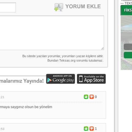
— TEKS
-
-
Bursaspor - Altınordu
1. Lig 32. Hafta
04 Temmuz 2020 Cumartesi | 20:00
Fikstür
0
:21
Armaya saygınız olsun be yönetim
1
:53