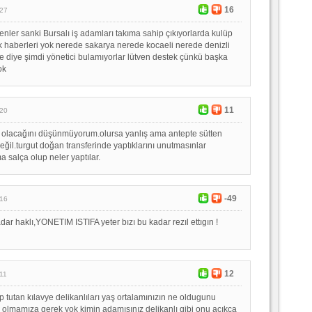
16
:27
yenler sanki Bursalı iş adamları takıma sahip çıkıyorlarda kulüp
 haberleri yok nerede sakarya nerede kocaeli nerede denizli
iye diye şimdi yönetici bulamıyorlar lütven destek çünkü başka
ok
11
:20
y olacağını düşünmüyorum.olursa yanlış ama antepte sütten
eğil.turgut doğan transferinde yaptıklarını unutmasınlar
 salça olup neler yaptılar.
-49
:16
ar haklı,YONETIM ISTIFA yeter bızı bu kadar rezıl ettıgın !
12
11
 tutan kılavye delikanlıları yaş ortalamınızın ne oldugunu
n olmamıza gerek yok kimin adamısınız delikanlı gibi onu açıkça