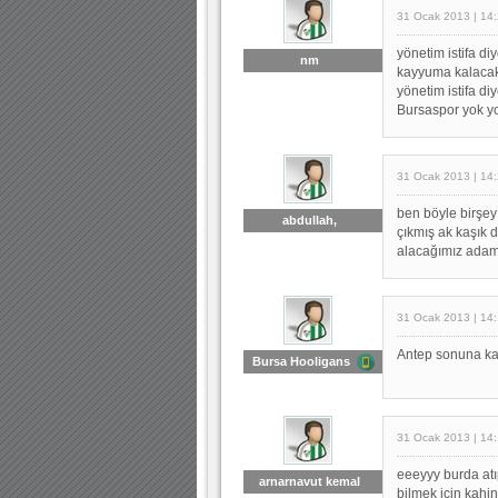
31 Ocak 2013 | 14
yönetim istifa di
nm
kayyuma kalacak
yönetim istifa d
Bursaspor yok y
31 Ocak 2013 | 14
ben böyle birşe
abdullah,
çıkmış ak kaşık d
alacağımız adama
31 Ocak 2013 | 14
Antep sonuna kad
Bursa Hooligans
31 Ocak 2013 | 14:
eeeyyy burda atıp
arnarnavut kemal
bilmek için kahi