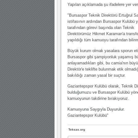
10.04.2023 14:44 |
Hoş geldin Göktuğ Bebek!
Yapılan açıklamada şu ifadelere yer veri
30.12.2022 18:00 |
Hoş geldin Kadir Kağan Bebek!
"Bursaspor Teknik Direktörü Ertuğrul S
istifasının ardından Bursaspor Kulübü yö
11.11.2025 14:13 |
Hoş geldin Ertuğrul Bebek!
tarafından görevi başında olan Teknik
12.10.2025 17:30 |
MUTLULUKLAR SİNAN SILACI
Direktörümüz Hikmet Karaman'a transfer 
yapıldığı tüm kamuoyu tarafından bilinm
16.07.2024 14:32 |
Hoş geldin Kerem Bebek!
Büyük kurum olmak yasalara sporun eti
08.01.2024 19:01 |
Hoş geldin Aslan bebek!
Bursaspor gibi şampiyonluk yaşamış büy
03.01.2024 19:09 |
Hoş geldin Güneş bebek!
anlayamadıkları gibi, bu camia'nın büyü
Direktör'e teklifte bulunmak etik olmad
bakıldığı zaman yasal bir suçtur.
Gaziantepspor Kulübü olarak, Teknik Di
bulduğumuzu ve Bursaspor Kulübü yönetic
kamuoyunun takdirine bırakıyoruz.
Kamuoyuna Saygıyla Duyurulur.
Gaziantepspor Kulübü"
Teksas.org