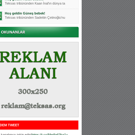
Teksas tribününden Kaan İnal'ın dünya ta
Hoş geldin Güneş bebek!
Teksas tribününden Sadettin Çetinoğlu'nu
Mutluluklar Ceyhun Tetik
Teksas tribünlerinin sevilen isimlerinde
Bursasporumuzun önü açılsın is
Teksaslı Bursasporlular Derneği Başkanı
Hoş geldin Alaz Bebek!
Teksas.org sistem yöneticisi, ekibimizin
Hoş geldin Göktuğ Bebek!
Teksas.org ekibimizden ve tribünlerimizi
Hoş geldin Kadir Kağan Bebek!
Teksas tribünlerinden Basri İleri'nin dü
Hoş geldin Ertuğrul Bebek!
Teksas tribünlerinden Emre Aydın'ın düny
MUTLULUKLAR SİNAN SILACI
Tribünlerimizin sevilen isimlerinden Sin
DEM TWEET
Hoş geldin Kerem Bebek!
Tribünlerimizden Mesut Ulusoy'un (Duka)
kanalımızı takip edin!
https://t.co/Mm9a63kg1u