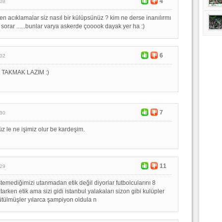
4
:08
en acıklamalar siz nasıl bir külüpsünüz ? kim ne derse inanılırmı
r sorar ......bunlar varya askerde çooook dayak yer ha :)
6
:02
TAKMAK LAZIM :)
7
:30
z le ne işimiz olur be kardeşim.
11
:29
stemediğimizi utanmadan etik değil diyorlar futbolcularını 8
arken etik ama sizi gidi istanbul yalakaları sizon gibi kulüpler
tülmüşler yılarca şampiyon oldula n