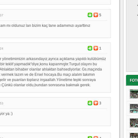
5
:37
am mı oldunuz lan bizim kaç tane adamımızı ayarttınız
1
:24
 yönetimimizin arkasındayız,ayrıca açıklama yapıldı kulübümüz
bir teklif yapmadık"diye,konu kapanmıştır.Turgut olayını bu
Ahlaktan bihaber olanlar ahlaktan bahsediyorlar. Gs.maçında
 vermek lazım ve de Ersel hocaya.Bu maçı alalım takımın
elir ve puanları toplarız inşaallah.Yönetime tepki sonraya
ce.Çünkü olanlar oldu,bundan sonrasına bakmak gerek.
3
:53
or ya :)