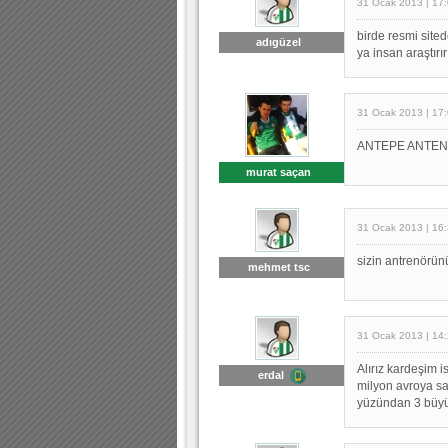
31 Ocak 2013 | 17
birde resmi sited
adıgüzel
ya insan araştırı
31 Ocak 2013 | 17
ANTEPE ANTEN 
murat saçan
31 Ocak 2013 | 16
sizin antrenörünü
mehmet tsc
31 Ocak 2013 | 14
Alırız kardeşim i
erdal
milyon avroya sat
yüzündan 3 büyü