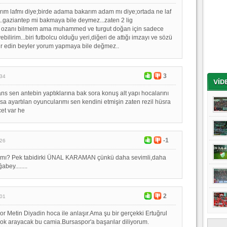
arım lafmı diye;birde adama bakarım adam mı diye;ortada ne laf
..gaziantep mi bakmaya bile deymez...zaten 2 lig
de ozanı bilmem ama muhammed ve turgut doğan için sadece
ebilirim...biri futbolcu olduğu yeri,diğeri de attığı imzayı ve sözü
ttir edin beyler yorum yapmaya bile değmez..
3
:34
ns sen antebin yaptıklarına bak sora konuş alt yapı hocalarını
sa ayartılan oyuncularımı sen kendini etmişin zaten rezil hüsra
et var he
-1
:26
'mı? Pek tabidirki ÜNAL KARAMAN çünkü daha sevimli,daha
bey........
2
:01
 Metin Diyadin hoca ile anlaşır.Ama şu bir gerçekki Ertuğrul
ok arayacak bu camia.Bursaspor'a başarılar diliyorum.