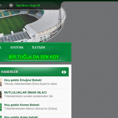
r!
|
Üye Girişi | Kayıt Ol
Mutluluklar Ceyhun Tetik
Teksas tribünlerinin sevilen isimlerinde
Bursasporumuzun önü açılsın is
Teksaslı Bursasporlular Derneği Başkanı
Hoş geldin Alaz Bebek!
Teksas.org sistem yöneticisi, ekibimizin
L
ATATÜRK
İLETİŞİM
Hoş geldin Göktuğ Bebek!
Teksas.org ekibimizden ve tribünlerimizi
Hoş geldin Kadir Kağan Bebek!
Teksas tribünlerinden Basri İleri'nin dü
Hoş geldin Ertuğrul Bebek!
Teksas tribünlerinden Emre Aydın'ın düny
MUTLULUKLAR SİNAN SILACI
Tribünlerimizin sevilen isimlerinden Sin
Hoş geldin Kerem Bebek!
Tribünlerimizden Mesut Ulusoy'un (Duka)
Hoş geldin Aslan bebek!