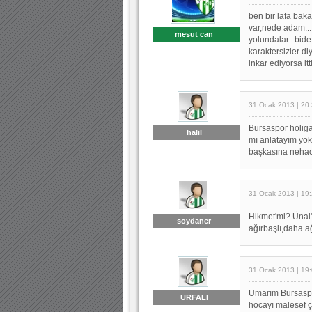
ben bir lafa bak
var,nede adam...
mesut can
yolundalar...bi
karaktersizler diy
inkar ediyorsa i
31 Ocak 2013 | 20
Bursaspor holiga
halil
mı anlatayım yok
başkasına nehac
31 Ocak 2013 | 19
Hikmet'mi? Ünal
soydaner
ağırbaşlı,daha ağa
31 Ocak 2013 | 19
Umarım Bursaspor
URFALI
hocayı malesef ç