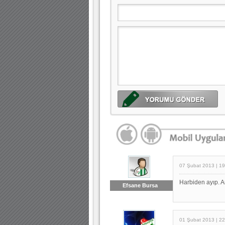
07 Şubat 2013 | 19
Harbiden ayıp. 
Efsane Bursa
01 Şubat 2013 | 22