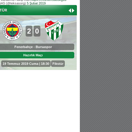
AS (@teksasorg)
5 Şubat 2019
Hoş geldin Aslan bebek!
Teksas tribününden Kaan İnal'ın dünya ta
Hoş geldin Güneş bebek!
Teksas tribününden Sadettin Çetinoğlu'nu
2
0
0
3
Fenerbahçe - Bursaspor
Bursaspor - Sepahan
Hazırlık Maçı
Hazırlık Maçı
19 Temmuz 2019 Cuma | 18:30
Fikstür
25 Temmuz 2019 Perşembe | 18: