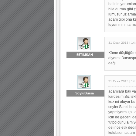
belirtin yorumlar
bile durma gibi 
lumusunuz armamı
adam gibi ona ka
luyummmm armam
31 Ocak 2013 | 14:
Küme düştüğümüz y
55TİMSAH
diyerek Bursaspo
değil...
31 Ocak 2013 | 14
adamlara bak ya
SoyluBursa
kardesim,Biz tekl
kez mi oluyor bu
seyler.Sanki hoc
yapmiyormu,su an
icin de gecerli 
futbolcunu almi
gelince etik deg
kulubsem.adam g