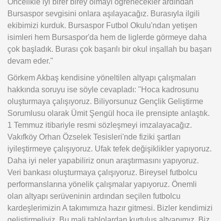
Öncelikle iyi birer birey olmayı öğrenecekler ardından
Bursaspor sevgisini onlara aşılayacağız. Burasıyla ilgili
ekibimizi kurduk. Bursaspor Futbol Okulu'ndan yetişen
isimleri hem Bursaspor'da hem de liglerde görmeye daha
çok başladık. Burası çok başarılı bir okul inşallah bu başarı
devam eder."
Görkem Akbaş kendisine yöneltilen altyapı çalışmaları
hakkında soruyu ise söyle cevapladı: "Hoca kadrosunu
oluşturmaya çalışıyoruz. Biliyorsunuz Gençlik Geliştirme
Sorumlusu olarak Ümit Şengül hoca ile prensipte anlaştık.
1 Temmuz itibariyle resmi sözleşmeyi imzalayacağız.
Vakıfköy Orhan Özselek Tesisleri'nde fiziki şartları
iyileştirmeye çalışıyoruz. Ufak tefek değişiklikler yapıyoruz.
Daha iyi neler yapabiliriz onun araştırmasını yapıyoruz.
Veri bankası oluşturmaya çalışıyoruz. Bireysel futbolcu
performanslarına yönelik çalışmalar yapıyoruz. Önemli
olan altyapı serüveninin ardından seçilen futbolcu
kardeşlerimizin A takımımıza hazır gitmesi. Bizler kendimizi
geliştirmeliyiz. Bu mali tablolardan kurtuluş altyapımız. Biz