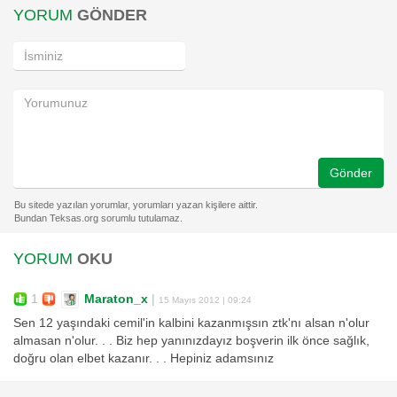
YORUM
GÖNDER
Gönder
YORUM
OKU
1
Maraton_x
|
15 Mayıs 2012 | 09:24
Sen 12 yaşındaki cemil'in kalbini kazanmışsın ztk'nı alsan n'olur
almasan n'olur. . . Biz hep yanınızdayız boşverin ilk önce sağlık,
doğru olan elbet kazanır. . . Hepiniz adamsınız