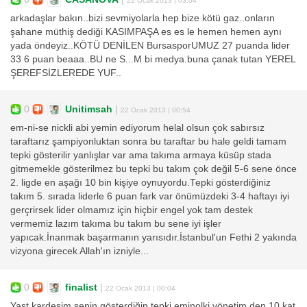
arkadaşlar bakın..bizi sevmiyolarla hep bize kötü gaz..onların
şahane müthiş dediği KASIMPAŞA es es le hemen hemen aynı
yada öndeyiz..KÖTÜ DENİLEN BursasporUMUZ 27 puanda lider
33 6 puan beaaa..BU ne S...M bi medya.buna çanak tutan YEREL
ŞEREFSİZLEREDE YUF..
0
Unitimsah
|
22 Ocak 2013 | 00:54
em-ni-se nickli abi yemin ediyorum helal olsun çok sabırsız
taraftarız şampiyonluktan sonra bu taraftar bu hale geldi tamam
tepki gösterilir yanlışlar var ama takıma armaya küsüp stada
gitmemekle gösterilmez bu tepki bu takım çok değil 5-6 sene önce
2. ligde en aşağı 10 bin kişiye oynuyordu.Tepki gösterdiğiniz
takım 5. sırada liderle 6 puan fark var önümüzdeki 3-4 haftayı iyi
gerçrirsek lider olmamız için hiçbir engel yok tam destek
vermemiz lazım takıma bu takım bu sene iyi işler
yapıcak.İnanmak başarmanın yarısıdır.İstanbul'un Fethi 2 yakında
vizyona girecek Allah'ın izniyle...
0
finalist
|
22 Ocak 2013 | 00:04
Yast kardeşim senin gösterdiğin tepki eminolki yönetim den 10 kat