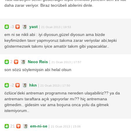
daha zarar veriyor. Biraz tecrübeli abilerini dinle.
-3
yast
|
21 Ocak 2013 | 19:53
em ni se nikli abi : iyi diyosun,güzel diyosun ama bizde
keyfimizden tavır yapmıyoruz.takıma zarar veriyolar abi,tepki
göstermezsek takımı iyice amatör takım gibi yapacaklar..
2
Neco Reis
|
21 Ocak 2013 | 17:57
son sözü söylemişsin abi helal olsun
-2
hkn
|
21 Ocak 2013 | 17:50
özlüce'deki antreman programına nereden ulaşabiliriz?? ya da
antremanı taraftara açık yapıyorlar mı?? hiç antremana
gitmedim.. gidesim var ama boşuna onca yolu da gitmek
istemiyorum..
21
em-ni-se
|
21 Ocak 2013 | 15:06