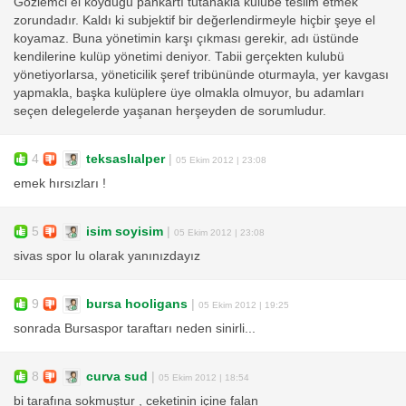
Gözlemci el koyduğu pankartı tutanakla kulübe teslim etmek
zorundadır. Kaldı ki subjektif bir değerlendirmeyle hiçbir şeye el
koyamaz. Buna yönetimin karşı çıkması gerekir, adı üstünde
kendilerine kulüp yönetimi deniyor. Tabii gerçekten kulubü
yönetiyorlarsa, yöneticilik şeref tribününde oturmayla, yer kavgası
yapmakla, başka kulüplere üye olmakla olmuyor, bu adamları
seçen delegelerde yaşanan herşeyden de sorumludur.
4
teksaslıalper
|
05 Ekim 2012 | 23:08
emek hırsızları !
5
isim soyisim
|
05 Ekim 2012 | 23:08
sivas spor lu olarak yanınızdayız
9
bursa hooligans
|
05 Ekim 2012 | 19:25
sonrada Bursaspor taraftarı neden sinirli...
8
curva sud
|
05 Ekim 2012 | 18:54
bi tarafına sokmuştur , ceketinin içine falan