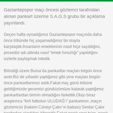
Instagram
Gaziantepspor maçı öncesi gözlemci tarafından
alınan pankart üzerine S.A.G.S grubu bir açıklama
Android
yayınlandı.
Geçen hafta oynadığımız Gaziantepspor maçında daha
iOS
önce tribünde hiç yaşamadığımız bir olayla
karşılaştık.İnsanların emeklerinin nasıl hiçe sayıldığını,
prosedür adı altında nasıl “emek hırsızlığı” yapıldığını
sizlerle paylaşmak istedik.
Bilindiği üzere Bursa’da pankartlar maçtan birgün önce
asılır.Biz de yıllardır yaptığımız gibi yine maçtan birgün
önce pankartlarımızı astık.Fakat maç günü tribüne
geldiğimizde gecemizi gündüzümüze katarak yaptığımız
pankartlardan birinin olmadığını farkettik.Olayı biraz
araştırınca “kirli futbolun ULUDAĞ’ı” pankartının ,maçın
gözlemcisi (hakem Cüneyt Çakır’ın babası) Serdar Çakır
tarafından alındığını öğrendik.Fakat gerek spor büro, gerek