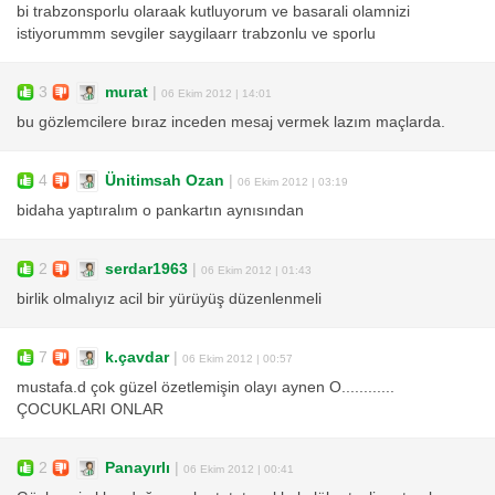
bi trabzonsporlu olaraak kutluyorum ve basarali olamnizi
istiyorummm sevgiler saygilaarr trabzonlu ve sporlu
3
murat
|
06 Ekim 2012 | 14:01
bu gözlemcilere bıraz inceden mesaj vermek lazım maçlarda.
4
Ünitimsah Ozan
|
06 Ekim 2012 | 03:19
bidaha yaptıralım o pankartın aynısından
2
serdar1963
|
06 Ekim 2012 | 01:43
birlik olmalıyız acil bir yürüyüş düzenlenmeli
7
k.çavdar
|
06 Ekim 2012 | 00:57
mustafa.d çok güzel özetlemişin olayı aynen O............
ÇOCUKLARI ONLAR
2
Panayırlı
|
06 Ekim 2012 | 00:41