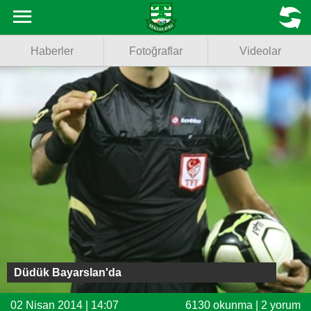
Haberler
MENU
Haberler
Fotoğraflar
Videolar
Fotoğraflar
Videolar
Basketbol
Voleybol
Puan Durumu
Fikstür
Facebook
Düdük Bayarslan'da
Twitter
02 Nisan 2014 | 14:07
6130 okunma | 2 yorum