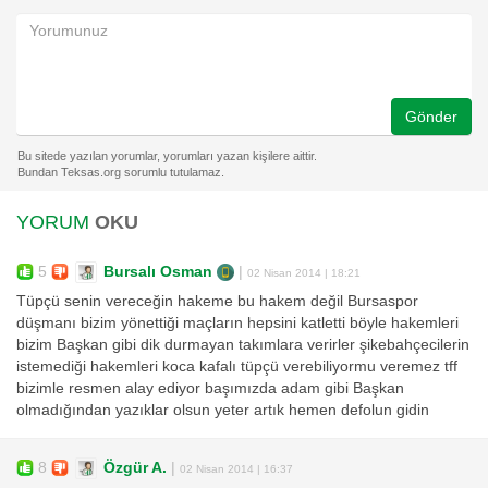
Gönder
YORUM
OKU
5
Bursalı Osman
|
02 Nisan 2014 | 18:21
Tüpçü senin vereceğin hakeme bu hakem değil Bursaspor
düşmanı bizim yönettiği maçların hepsini katletti böyle hakemleri
bizim Başkan gibi dik durmayan takımlara verirler şikebahçecilerin
istemediği hakemleri koca kafalı tüpçü verebiliyormu veremez tff
bizimle resmen alay ediyor başımızda adam gibi Başkan
olmadığından yazıklar olsun yeter artık hemen defolun gidin
8
Özgür A.
|
02 Nisan 2014 | 16:37