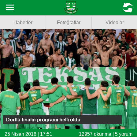
Haberler
MENU
Haberler
Fotoğraflar
Videolar
Fotoğraflar
Videolar
Basketbol
Voleybol
Puan Durumu
Fikstür
Facebook
Dörtlü finalin programı belli oldu
Twitter
25 Nisan 2016 | 17:51
12957 okunma | 5 yorum