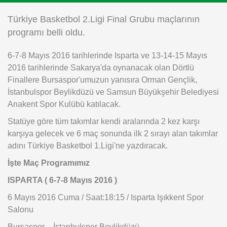
Instagram
Türkiye Basketbol 2.Ligi Final Grubu maçlarının
programı belli oldu.
Android
6-7-8 Mayıs 2016 tarihlerinde Isparta ve 13-14-15 Mayıs
2016 tarihlerinde Sakarya'da oynanacak olan Dörtlü
iOS
Finallere Bursaspor'umuzun yanısıra Orman Gençlik,
İstanbulspor Beylikdüzü ve Samsun Büyükşehir Belediyesi
Anakent Spor Kulübü katılacak.
Statüye göre tüm takımlar kendi aralarında 2 kez karşı
karşıya gelecek ve 6 maç sonunda ilk 2 sırayı alan takımlar
adını Türkiye Basketbol 1.Ligi'ne yazdıracak.
İşte Maç Programımız
ISPARTA ( 6-7-8 Mayıs 2016 )
6 Mayıs 2016 Cuma / Saat:18:15 / Isparta Işıkkent Spor
Salonu
Bursaspor – İstanbulspor Beylikdüzü