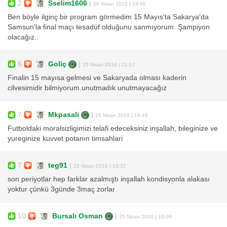
2
Sselim1606
|
26 Nisan 2016 | 19:06
Ben böyle ilginç bir program görmedim 15 Mayıs'ta Sakarya'da
Samsun'la final maçı tesadüf olduğunu sanmıyorum. Şampiyon
olacağız..
6
Goliç
|
25 Nisan 2016 | 21:17
Finalin 15 mayısa gelmesi ve Sakaryada olması kaderin
cilvesimidir bilmiyorum.unutmadık unutmayacağız
7
Mkpasali
|
25 Nisan 2016 | 19:48
Futboldaki moralsizligimizi telafi edeceksiniz inşallah, bileginize ve
yureginize kuvvet potanın timsahlari
7
teg91
|
25 Nisan 2016 | 19:37
son periyotlar hep farklar azalmıştı inşallah kondisyonla alakası
yoktur çünkü 3günde 3maç zorlar
10
Bursalı Osman
|
25 Nisan 2016 | 19:06