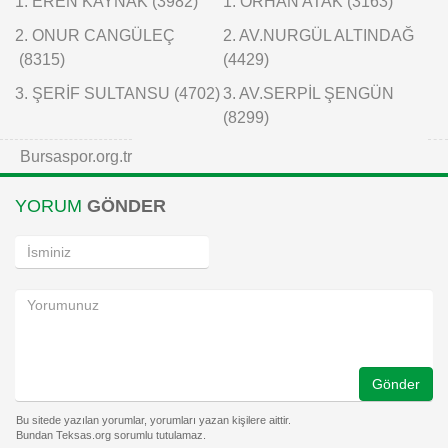
1. EREN KAYNAK (3982)
1. ORHAN ATAK (3163)
2. ONUR CANGÜLEÇ
2. AV.NURGÜL ALTINDAĞ
(8315)
(4429)
3. ŞERİF SULTANSU (4702)
3. AV.SERPİL ŞENGÜN
(8299)
Bursaspor.org.tr
YORUM
GÖNDER
Gönder