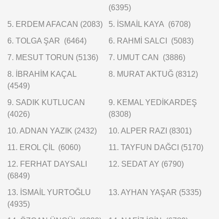
(6395)
5. ERDEM AFACAN (2083)
5. İSMAİL KAYA (6708)
6. TOLGA ŞAR (6464)
6. RAHMİ SALCI (5083)
7. MESUT TORUN (5136)
7. UMUT CAN (3886)
8. İBRAHİM KAÇAL
8. MURAT AKTUĞ (8312)
(4549)
9. SADIK KUTLUCAN
9. KEMAL YEDİKARDEŞ
(4026)
(8308)
10. ADNAN YAZIK (2432)
10. ALPER RAZI (8301)
11. EROL ÇİL (6060)
11. TAYFUN DAĞCI (5170)
12. FERHAT DAYSALI
12. SEDAT AY (6790)
(6849)
13. İSMAİL YURTOĞLU
13. AYHAN YAŞAR (5335)
(4935)