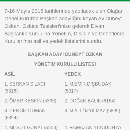
Instagram
7-16 Mayıs 2015 tarihlerinde yapılacak olan Olağan
Genel Kurul'da Başkan adaylığını koyan Av.Cüneyt
Android
Özkan, Özlüce Tesisleri'mize gelerek Divan
Başkanlık Kurulu'na Yönetim, Disiplin ve Denetleme
iOS
Kurulları'nın asil ve yedek listelerini sundu.
BAŞKAN ADAYI CÜNEYT ÖZKAN
YÖNETİM KURULU LİSTESİ
ASİL
YEDEK
1. SERKAN SILACI
1. M.EMİR DİŞBUDAK
(5316)
(5017)
2. ÖMER KESKİN (5399)
2. DOĞAN BALIK (6164)
3. CENGİZ DUMAN
3. M.ALİ ÖZYILMAZ (5805)
(6354)
4. MESUT GÜNAL (6558)
4. RAMAZAN YENİDÜNYA