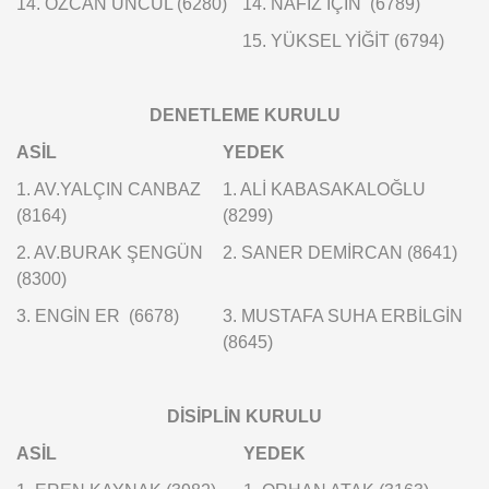
14. ÖZCAN ÜNCÜL (6280)
14. NAFİZ İÇİN (6789)
15. YÜKSEL YİĞİT (6794)
DENETLEME KURULU
ASİL
YEDEK
1. AV.YALÇIN CANBAZ
1. ALİ KABASAKALOĞLU
(8164)
(8299)
2. AV.BURAK ŞENGÜN
2. SANER DEMİRCAN (8641)
(8300)
3. ENGİN ER (6678)
3. MUSTAFA SUHA ERBİLGİN
(8645)
DİSİPLİN KURULU
ASİL
YEDEK