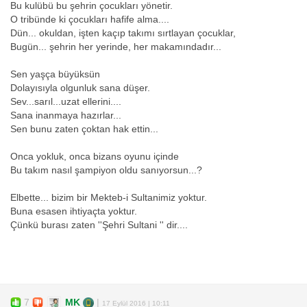
Bu kulübü bu şehrin çocukları yönetir.
O tribünde ki çocukları hafife alma....
Dün... okuldan, işten kaçıp takımı sırtlayan çocuklar,
Bugün... şehrin her yerinde, her makamındadır...
Sen yaşça büyüksün
Dolayısıyla olgunluk sana düşer.
Sev...sarıl...uzat ellerini....
Sana inanmaya hazırlar...
Sen bunu zaten çoktan hak ettin...
Onca yokluk, onca bizans oyunu içinde
Bu takım nasıl şampiyon oldu sanıyorsun...?
Elbette... bizim bir Mekteb-i Sultanimiz yoktur.
Buna esasen ihtiyaçta yoktur.
Çünkü burası zaten ''Şehri Sultani '' dir....
7
MK
|
17 Eylül 2016 | 10:11