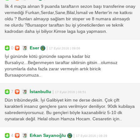
İlk 4 maçta alınan 9 puanda taraftarın sezon başı transferine onay
vermediği Furkan,Serdar,Sane,Bilal,İsmail ve Merter'in ne katkısı
oldu ? Bunları almayıp sağlam bir stoper ve 8 numara alınsaydı
ne olurdu ?Bursaspor taraftarı bu işi yöneticilerden ve teknik
kadrodan daha iyi biliyor.Kimse laga luga yapmasın.
0
Eser
|
17 Eylül 2016 | 09:06
İyi gününde kötü gününde sapına kadar biz
Bursalıyız...Beğenmeyen taraftar siktirsin gitsin...olumsuz
yorumlarla daha fazla zarar vermeyin artık biricik
Bursaaporumuza..
7
İstanbullu
|
17 Eylül 2016 | 08:51
Dün tribündeydik. İyi Galibiyet kim ne derse desin. Çok çift
karakterli insanız gençlere şans verilmiyor deniliyor. 90dk kubilaya
sabredemiyorsunuz. Bu gençleri böyle kazanabiliriz 5-10 dk
oynatarak değil. Helal olsun Hamza Hocam. Cesaretin için..
4
Erkan Sayanoğlu
|
17 Eylül 2016 | 08:29