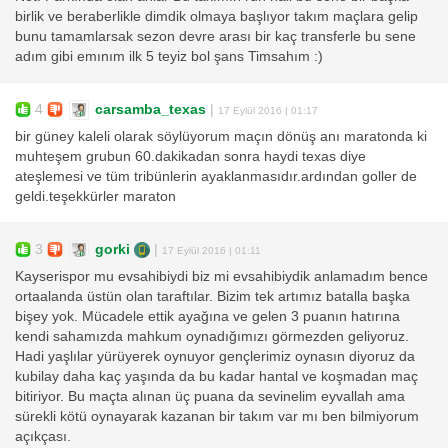
birlik ve beraberlikle dimdik olmaya başlıyor takım maçlara gelip
bunu tamamlarsak sezon devre arası bir kaç transferle bu sene
adım gibi emınım ilk 5 teyiz bol şans Timsahım :)
4
carsamba_texas
|
17 Eylül 2016 | 01:17
bir güney kaleli olarak söylüyorum maçın dönüş anı maratonda ki
muhteşem grubun 60.dakikadan sonra haydi texas diye
ateşlemesi ve tüm tribünlerin ayaklanmasıdır.ardından goller de
geldi.teşekkürler maraton
3
gorki
|
17 Eylül 2016 | 01:11
Kayserispor mu evsahibiydi biz mi evsahibiydik anlamadım bence
ortaalanda üstün olan taraftılar. Bizim tek artımız batalla başka
bişey yok. Mücadele ettik ayağına ve gelen 3 puanın hatırına
kendi sahamızda mahkum oynadığımızı görmezden geliyoruz.
Hadi yaşlılar yürüyerek oynuyor gençlerimiz oynasın diyoruz da
kubilay daha kaç yaşında da bu kadar hantal ve koşmadan maç
bitiriyor. Bu maçta alınan üç puana da sevinelim eyvallah ama
sürekli kötü oynayarak kazanan bir takım var mı ben bilmiyorum
açıkçası.