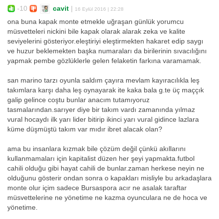
-10
cavit
|
16 Eylül 2016 | 22:28
ona buna kapak monte etmekle uğraşan günlük yorumcu
müsvetteleri nickini bile kapak olarak alarak zeka ve kalite
seviyelerini gösteriyor.eleştiriyi eleştirmekten hakaret edip saygı
ve huzur beklemekten başka numaraları da birilerinin sıvacılığını
yapmak pembe gözlüklerle gelen felaketin farkına varamamak.
san marino tarzı oyunla saldım çayıra mevlam kayıracılıkla leş
takımlara karşı daha leş oynayarak ite kaka bala g.te üç maççık
galip gelince coştu bunlar anacım tutamıyoruz
tasmalarından.sarıyer diye bir takım vardı zamanında yılmaz
vural hocaydı ilk yarı lider bitirip ikinci yarı vural gidince lazlara
küme düşmüştü takım var mıdır ibret alacak olan?
ama bu insanlara kızmak bile çözüm değil çünkü akıllarını
kullanmamaları için kapitalist düzen her şeyi yapmakta.futbol
cahili olduğu gibi hayat cahili de bunlar.zaman herkese neyin ne
olduğunu gösterir ondan sonra o kapakları misliyle bu arkadaşlara
monte olur içim sadece Bursaspora acır ne asalak taraftar
müsvettelerine ne yönetime ne kazma oyunculara ne de hoca ve
yönetime.