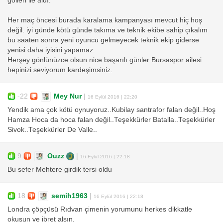
golleri ile aldı.
Her maç öncesi burada karalama kampanyası mevcut hiç hoş
değil. iyi günde kötü günde takıma ve teknik ekibe sahip çıkalım
bu saaten sonra yeni oyuncu gelmeyecek teknik ekip giderse
yenisi daha iyisini yapamaz.
Herşey gönlünüzce olsun nice başarılı günler Bursaspor ailesi
hepinizi seviyorum kardeşimsiniz.
-22
Mey Nur
|
16 Eylül 2016 | 22:20
Yendik ama çok kötü oynuyoruz..Kubilay santrafor falan değil..Hoş
Hamza Hoca da hoca falan değil..Teşekkürler Batalla..Teşekkürler
Sivok..Teşekkürler De Valle..
9
Ouzz
|
16 Eylül 2016 | 22:18
Bu sefer Mehtere girdik tersi oldu
18
semih1963
|
16 Eylül 2016 | 22:18
Londra çöpçüsü Rıdvan çimenin yorumunu herkes dikkatle
okusun ve ibret alsın.