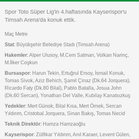
Instagram
Spor Toto Süper Lig'in 4.haftasında Kayserispor'u
Timsah Arena'da konuk ettik.
Android
Maç Metre
iOS
Stat
: Büyükşehir Belediye Stadı (Timsah Arena)
Hakemler
: Alper Ulusoy, M.Cem Satman, Volkan Narinç,
M.İlker Coşkun
Bursaspor
: Harun Tekin, Ertuğrul Ersoy, İsmail Konuk,
Tomas Sivok, Aziz Behich, Şamil Çinaz (Dk.64 Jorquera),
Ricardo Faty (Dk.80 Bilal), Pablo Batalla, Josua John
(Dk.60 Sercan), Yonathan Del Valle, Kubilay Kanatsızkuş
Yedekler
: Mert Günok, Bilal Kısa, Mert Örnek, Sercan
Yıldırım, Cristobal Jorquera, Sinan Bakış, Tomas Necid
Teknik Direktör
: Hamza Hamzaoğlu
Kayserispor
: Zülfikar Yıldırım, Anıl Karaer, Levent Gülen,