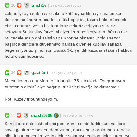
20
tmsh16
|
16 Eylül 2016 | 23:23
cokmu iyi oynadık hayır cokmu kötü oynadık hayır macın son
dakikasına kadar mücadele ettik hepsi bu, takım böle mücadele
etsin canımızı yesin biz taraftarız cekeriz cefayıda süreriz
sefayıda Şu kubilay forvetmi diyenlerer sesleniyorum 90+da öle
mücadele etsin gol asisti yapsın forvet olmasın ,noldu sezon
başında genclere güvenmiyo hamza diyenler kubilay sahada
beğenmiyonuz şimdi son olarak 3-1 yendik kazanan takım haklıdır
helal olsun hepsine....
34
gazi üni
|
16 Eylül 2016 | 23:05
Maçın kopma anı Maraton tribünün 75. dakikada ''bagırmayan
taraftan s.gitsin'' diye bağırıp, tribünleri ayağa kaldırmasıdır.
Not: Kuzey tribünündeydim.
11
crash1606
|
16 Eylül 2016 | 23:05
Kendilerini entellektuel gibi gosteren , sozde farkli dusuncelere
saygi gostermemekten dem vuran, ancak satir aralarinda kendisi
gibi dusunmeyenleri yerin dibine sokmaya calisan tipler turemeye