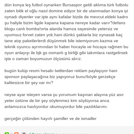
dün konya leş futbol oynarken Bursaspor geldi aklıma.türk futbolu
zaten bitik el oğlu nasıl domine ediyor bir de utanmadan konya iyi
oynadı diyenler var.işte aynı kafalar bizde de mevcut.eldeki kadro
şu haliyle bizim ligde kapana kapana nereye kadar varır?defans
blogu canlı bomba!orta alanda hamza sayesinde yetersiz ve
uyumsuz.forvet zaten yok.hani dünkü şaktarla biz oynasak kaç
tane atıp paketlerlerdi düşünmek bile istemiyorum.kazma ve
teknik oyuncu ayrımından bi haber hocayla ve hocaya rağmen bu
oyun anlayışı ile bjk gs osmanlı g birliği gibi takımlara rastgelirsek
işte o zaman boyumuzun ölçüsünü alırız.
bugün kulüp resmi hesabı twitterdan reklam paylaşıyor hani
sponsor paylaşacağına biz yapıyoruz bunu!böyle gerzekçe
kalitesizce bir şey var mı?
neyse ayar isteyen varsa şu yorumum kaşınan alayına yüz asır
yeter üstüne de bir şey söylenmez kim söylüyorsa anca
anlamsızca havlıyordur okumuyordur bile yazdıklarımı.
gerçeğin çölünden hayırlı şamiller ve de ismailler