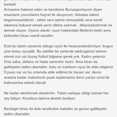
basladi.
Armasina hakeret eden ve kendisine Bursasporluyum diyen
insanlarin yorumlarini hayret ile okuyorum. Arkadas takimi
begenmeyebilirsin , takim seni tatmin etmeyebilir ama kendi
takimina hakaret etmek yerin dibine sokmak , itibarsizlastirmak ne
demek oluyor. Oyunu elestir, oyun hakkindaki fikirlerini belirt ama
kelimeleri biraz ozenli secelim.
Evet bu takim oynamis oldugu oyun ile heyecanlandirmiyor. bugun
yine kotuu oynadik. Bu sekilde bir yerlerde takilcagimizi tahmin
etmek icin ust duzey futbol bilgisine gerek yok. Kadro yetersiz.
Orta saha, defans ve hatta santrofor lazim. Ama biraz da
galibiyetin tadini cikartalim. kotu ve mahkum oyun ile elde ettigimiz
9 puan var ve bu ortamda elde edilmis bir basari var. devre
arasina kadar maksimum puan toplamamiz ikinci yariya umut ile
bakmamiza sebeb olacak.
Ne kadar elestirirsek elestiririm. Takim sahaya ciktigi zaman her
sey bitiyor. Kosulsuz takima destek basliyor.
Bardagin biraz da dolu tarafindan bakalim ve gunun galibiyetin
tadini cikartalim.