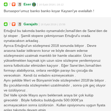
7
Eser
|
16 Eylül 2016 | 16:12
Bursaspor'umuz banko banko koyar Kayseri'ye evelallah !
7
Garajaltı
|
16 Eylül 2016 | 15:56
Ertuğrul bu takımda banko oynamalıdır,İsmail'den de Sane'den de
iyi stoper . Şamili stopere çekmiyorsan Ertuğrul'u orada
oynatacaksın arkadaş .
Ayrıca Ertuğrul'un sözleşmesi 2018 sonunda bitiyor . Devre
arasına kadar istikrarını korur ve böyle devam ederse
sözleşmesini uzatmak mantıklı bir hamle olacaktır. Ücret
yükseltmekten kaçmak için uzun süre sözleşme yenilemiyoruz
sonra futbolcular elimizden kaçıyor . Eğer Sane'den,İsmail'den
formayı alabiliyorsa, onlara verdiğin parayı bu çocuğa da
vereceksin . Kendi öz evladını ezmeyeceksin .
Aynı şekilde Mert ve Bünyamin'inde sözleşmeleri 2018'de bitiyor .
Bu çocuklarında sözleşmeleri uzatılmalıdır , sonra çok geç oluyor
ve üzülüyoruz .
Del Valle içinde Mayıs ayını beklersek araya bir çok kulüp
girecektir . Böyle futbolcu bulduğunda 500.000€'ya
acımayacaksın sonra üzülürsün . Kullan opsiyonunu uygun fiyata
anlaş takımda devam etsin .