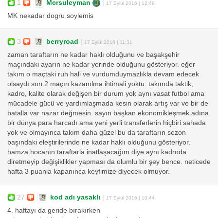
1
Mcrsuleyman
|
17 Eylül 2016 | 12:48
MK nekadar dogru soylemis
3
berryroad
|
17 Eylül 2016 | 11:31
zaman taraftarın ne kadar haklı olduğunu ve başakşehir
maçındaki ayarın ne kadar yerinde olduğunu gösteriyor. eğer
takım o maçtaki ruh hali ve vurdumduymazlıkla devam edecek
olsaydı son 2 maçın kazanılma ihtimali yoktu. takımda taktik,
kadro, kalite olarak değişen bir durum yok aynı vasat futbol ama
mücadele gücü ve yardımlaşmada kesin olarak artış var ve bir de
batalla var nazar değmesin. sayın başkan ekonomikleşmek adına
bir dünya para harcadı ama yeni yerli transferlerin hiçbiri sahada
yok ve olmayınca takım daha güzel bu da taraftarın sezon
başındaki eleştirilerinde ne kadar haklı olduğunu gösteriyor.
hamza hocanın taraftarla inatlaşacağım diye aynı kadroda
diretmeyip değişiklikler yapması da olumlu bir şey bence. neticede
hafta 3 puanla kapanınca keyfimize diyecek olmuyor.
27
kod adı yasaklı
|
17 Eylül 2016 | 10:44
4. haftayı da geride bırakırken