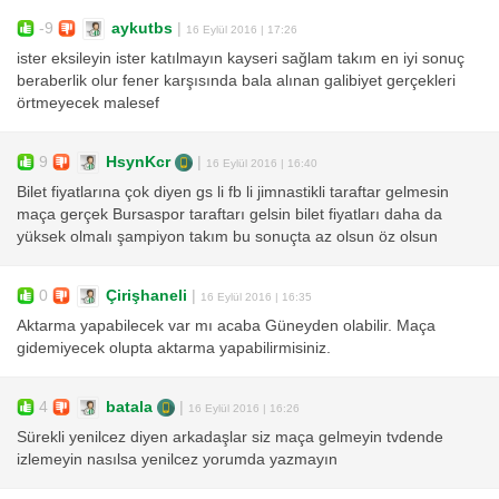
-9
aykutbs
|
16 Eylül 2016 | 17:26
ister eksileyin ister katılmayın kayseri sağlam takım en iyi sonuç
beraberlik olur fener karşısında bala alınan galibiyet gerçekleri
örtmeyecek malesef
9
HsynKcr
|
16 Eylül 2016 | 16:40
Bilet fiyatlarına çok diyen gs li fb li jimnastikli taraftar gelmesin
maça gerçek Bursaspor taraftarı gelsin bilet fiyatları daha da
yüksek olmalı şampiyon takım bu sonuçta az olsun öz olsun
0
Çirişhaneli
|
16 Eylül 2016 | 16:35
Aktarma yapabilecek var mı acaba Güneyden olabilir. Maça
gidemiyecek olupta aktarma yapabilirmisiniz.
4
batala
|
16 Eylül 2016 | 16:26
Sürekli yenilcez diyen arkadaşlar siz maça gelmeyin tvdende
izlemeyin nasılsa yenilcez yorumda yazmayın