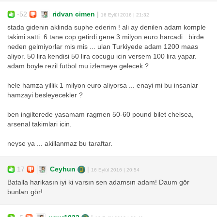
-52
ridvan cimen
|
16 Eylül 2016 | 21:32
stada gidenin aklinda suphe ederim ! ali ay denilen adam komple
takimi satti. 6 tane cop getirdi gene 3 milyon euro harcadi . birde
neden gelmiyorlar mis mis ... ulan Turkiyede adam 1200 maas
aliyor. 50 lira kendisi 50 lira cocugu icin versem 100 lira yapar.
adam boyle rezil futbol mu izlemeye gelecek ?
hele hamza yillik 1 milyon euro aliyorsa ... enayi mi bu insanlar
hamzayi besleyecekler ?
ben ingilterede yasamam ragmen 50-60 pound bilet chelsea,
arsenal takimlari icin.
neyse ya ... akillanmaz bu taraftar.
17
Ceyhun
|
16 Eylül 2016 | 20:54
Batalla harikasın iyi ki varsın sen adamsın adam! Daum gör
bunları gör!