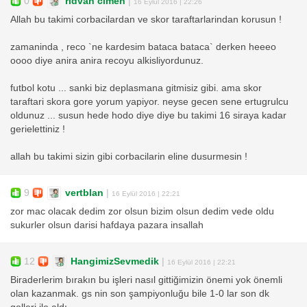
0
ridvan cimen
|
16 Eylül 2016 | 22:26
Allah bu takimi corbacilardan ve skor taraftarlarindan korusun !
zamaninda , reco `ne kardesim bataca bataca` derken heeeo
oooo diye anira anira recoyu alkisliyordunuz.
futbol kotu ... sanki biz deplasmana gitmisiz gibi. ama skor
taraftari skora gore yorum yapiyor. neyse gecen sene ertugrulcu
oldunuz ... susun hede hodo diye diye bu takimi 16 siraya kadar
gerielettiniz !
allah bu takimi sizin gibi corbacilarin eline dusurmesin !
9
vertblan
|
16 Eylül 2016 | 22:21
zor mac olacak dedim zor olsun bizim olsun dedim vede oldu
sukurler olsun darisi hafdaya pazara insallah
12
HangimizSevmedik
|
16 Eylül 2016 | 22:21
Biraderlerim bırakın bu işleri nasıl gittiğimizin önemi yok önemli
olan kazanmak. gs nin son şampiyonluğu bile 1-0 lar son dk