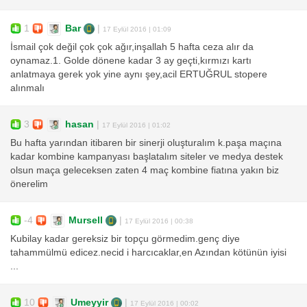
1
Bar
|
17 Eylül 2016 | 01:09
İsmail çok değil çok çok ağır,inşallah 5 hafta ceza alır da
oynamaz.1. Golde dönene kadar 3 ay geçti,kırmızı kartı
anlatmaya gerek yok yine aynı şey,acil ERTUĞRUL stopere
alınmalı
3
hasan
|
17 Eylül 2016 | 01:02
Bu hafta yarından itibaren bir sinerji oluşturalım k.paşa maçına
kadar kombine kampanyası başlatalım siteler ve medya destek
olsun maça geleceksen zaten 4 maç kombine fiatına yakın biz
önerelim
-4
Mursell
|
17 Eylül 2016 | 00:38
Kubilay kadar gereksiz bir topçu görmedim.genç diye
tahammülmü edicez.necid i harcıcaklar,en Azından kötünün iyisi
...
10
Umeyyir
|
17 Eylül 2016 | 00:02