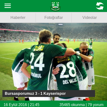
Haberler
MENU
Haberler
Fotoğraflar
Videolar
Fotoğraflar
Videolar
Basketbol
Voleybol
Puan Durumu
Fikstür
Facebook
Bursasporumuz 3 - 1 Kayserispor
Twitter
16 Eylül 2016 | 21:45
35465 okunma | 79 yorum