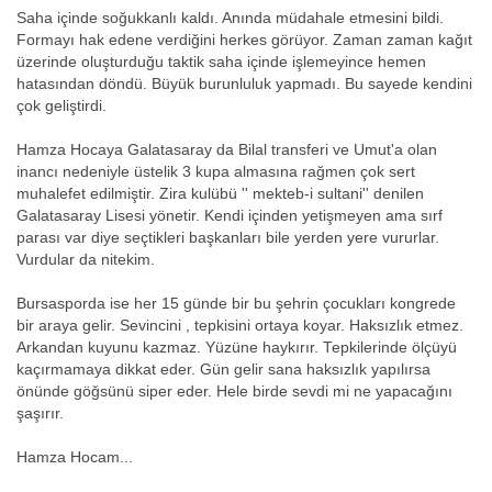
Saha içinde soğukkanlı kaldı. Anında müdahale etmesini bildi.
Formayı hak edene verdiğini herkes görüyor. Zaman zaman kağıt
üzerinde oluşturduğu taktik saha içinde işlemeyince hemen
hatasından döndü. Büyük burunluluk yapmadı. Bu sayede kendini
çok geliştirdi.
Hamza Hocaya Galatasaray da Bilal transferi ve Umut'a olan
inancı nedeniyle üstelik 3 kupa almasına rağmen çok sert
muhalefet edilmiştir. Zira kulübü '' mekteb-i sultani'' denilen
Galatasaray Lisesi yönetir. Kendi içinden yetişmeyen ama sırf
parası var diye seçtikleri başkanları bile yerden yere vururlar.
Vurdular da nitekim.
Bursasporda ise her 15 günde bir bu şehrin çocukları kongrede
bir araya gelir. Sevincini , tepkisini ortaya koyar. Haksızlık etmez.
Arkandan kuyunu kazmaz. Yüzüne haykırır. Tepkilerinde ölçüyü
kaçırmamaya dikkat eder. Gün gelir sana haksızlık yapılırsa
önünde göğsünü siper eder. Hele birde sevdi mi ne yapacağını
şaşırır.
Hamza Hocam...