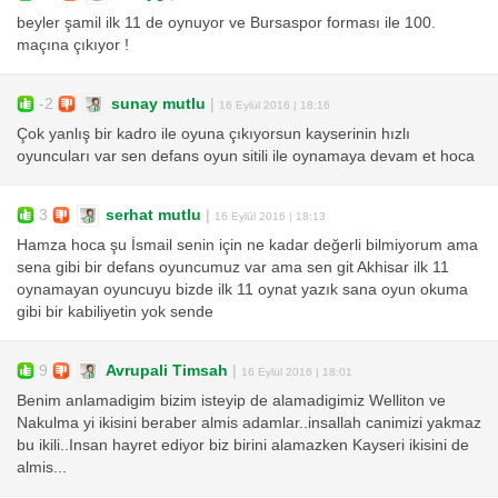
beyler şamil ilk 11 de oynuyor ve Bursaspor forması ile 100.
maçına çıkıyor !
-2
sunay mutlu
|
16 Eylül 2016 | 18:16
Çok yanlış bir kadro ile oyuna çıkıyorsun kayserinin hızlı
oyuncuları var sen defans oyun sitili ile oynamaya devam et hoca
3
serhat mutlu
|
16 Eylül 2016 | 18:13
Hamza hoca şu İsmail senin için ne kadar değerli bilmiyorum ama
sena gibi bir defans oyuncumuz var ama sen git Akhisar ilk 11
oynamayan oyuncuyu bizde ilk 11 oynat yazık sana oyun okuma
gibi bir kabiliyetin yok sende
9
Avrupali Timsah
|
16 Eylül 2016 | 18:01
Benim anlamadigim bizim isteyip de alamadigimiz Welliton ve
Nakulma yi ikisini beraber almis adamlar..insallah canimizi yakmaz
bu ikili..Insan hayret ediyor biz birini alamazken Kayseri ikisini de
almis...