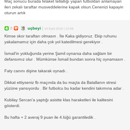
Maç sonucu burada felaket tellallığı yapan futboldan anlamayan
ileri zekalı taraftar musveddelerine kapak olsun.Cenenizi kapayin
oturun artık
8
uçbeyi
|
16 Eylül 2016 | 22:08
Kimse skor taraftarı olmasın . İte Kaka gidiyoruz. Ekip ruhunu
yakalamamız için daha çok yol katedilmesi gerekiyor .
İsmail'in yokluğunda yerine Şamil oynarsa daha sağlam bir
defansımız olur . Mümkünse İsmail bundan sonra hiç oynamasın .
Faty canını dişine takarak oynadı .
Dikkat ettiyseniz fb maçında da bu maçta da Batallanın stresi
yüzüne yansıyordu . Bir futbolcu bu kadar kendini takımına adar .
Kubilay Sercan'a yaptığı asistte klas haraketleri ile kalitesini
gösterdi.
Bu hafta + 2 averaj 9 puan ile 4.lüğü garantiledik .