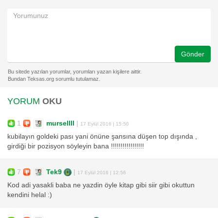
Gönder
YORUM
OKU
1
mursellll
|
17 Eylül 2016 | 15:50
kubilayın goldeki pası yani önüne şansına düşen top dışında ,
girdiği bir pozisyon söyleyin bana !!!!!!!!!!!!!!!!!
7
Tek9
|
17 Eylül 2016 | 12:56
Kod adi yasakli baba ne yazdin öyle kitap gibi siir gibi okuttun
kendini helal :)