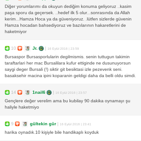
Diğer yorumlarımı da okuyun dediğim konuma geliyoruz ..kasim
paşa sporu da geçersek. ..hedef ilk 5 olur...sonrasında da Allah
kerim...Hamza Hoca ya da güveniyoruz. .lütfen sizlerde güvenin
Hamza hocadan bahsediyoruz ve bazılarının hakaretlerini de
haketmiyor
10
Jr.
|
16 Eylül 2016 | 23:59
Bursaspor Bursasporlularin degilmismis. senin tuttugun takimin
taraftarlari her mac Bursalilara kufur ettiginde ne dusunuyorsun
saygi deger Bursali (!) siktir git besiktasi izle pezevenk seni.
basaksehir macina ipini koparanin geldigi daha da belli oldu simdi.
14
1nail6
|
16 Eylül 2016 | 23:57
Gençlere değer verelim ama bu kubilay 90 dakika oynamayı şu
haliyle haketmiyo
9
gültekin gür
|
16 Eylül 2016 | 23:41
harika oynadık.10 kişiyle bile handikaplı koyduk