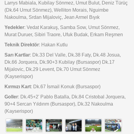
Larrys Mabiala, Kubilay Sönmez, Umut Bulut, Deniz Türüç
(Dk.64 Umut Sönmez), Welliton Morais, Nguimbe
Nakoulma, Srdan Mijaloviç, Jean Armel Bıyık
Yedekler
: Vedat Karakuş, Samba Sow, Umut Sönmez,
Murat Duruer, Sibiri Traore, Ufuk Budak, Erkam Reşmen
Teknik Direktör
: Hakan Kutlu
Sarı Kartlar
: Dk.33 Del Valle, Dk.38 Faty, Dk.48 Josua,
Dk.66 Jorquera, Dk.90+3 Kubilay (Bursaspor) Dk.17
Mijalovic, Dk.29 Levent, Dk.70 Umut Sönmez
(Kayserispor)
Kırmızı Kart
: Dk.67 İsmail Konuk (Bursaspor)
Goller
: Dk.45+2' Pablo Batalla, Dk.84 Cristobal Jorquera,
90+4 Sercan Yıldırım (Bursaspor), Dk.32 Nakoulma
(Kayserispor)