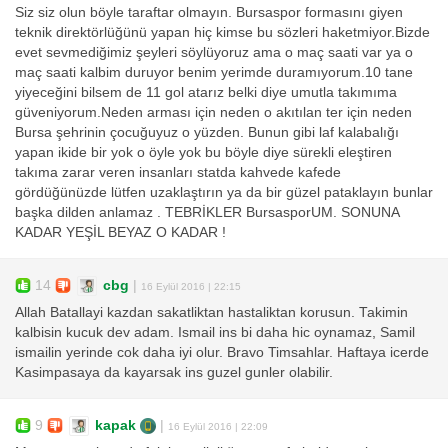
Siz siz olun böyle taraftar olmayın. Bursaspor formasını giyen
teknik direktörlüğünü yapan hiç kimse bu sözleri haketmiyor.Bizde
evet sevmediğimiz şeyleri söylüyoruz ama o maç saati var ya o
maç saati kalbim duruyor benim yerimde duramıyorum.10 tane
yiyeceğini bilsem de 11 gol atarız belki diye umutla takımıma
güveniyorum.Neden arması için neden o akıtılan ter için neden
Bursa şehrinin çocuğuyuz o yüzden. Bunun gibi laf kalabalığı
yapan ikide bir yok o öyle yok bu böyle diye sürekli eleştiren
takıma zarar veren insanları statda kahvede kafede
gördüğünüzde lütfen uzaklaştırın ya da bir güzel pataklayın bunlar
başka dilden anlamaz . TEBRİKLER BursasporUM. SONUNA
KADAR YEŞİL BEYAZ O KADAR !
14
cbg
|
16 Eylül 2016 | 22:15
Allah Batallayi kazdan sakatliktan hastaliktan korusun. Takimin
kalbisin kucuk dev adam. Ismail ins bi daha hic oynamaz, Samil
ismailin yerinde cok daha iyi olur. Bravo Timsahlar. Haftaya icerde
Kasimpasaya da kayarsak ins guzel gunler olabilir.
9
kapak
|
16 Eylül 2016 | 22:09