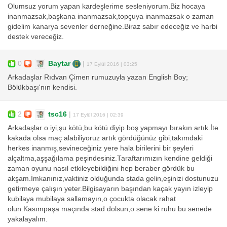
Olumsuz yorum yapan kardeşlerime sesleniyorum.Biz hocaya
inanmazsak,başkana inanmazsak,topçuya inanmazsak o zaman
gidelim kanarya sevenler derneğine.Biraz sabır edeceğiz ve harbi
destek vereceğiz.
0
Baytar
|
17 Eylül 2016 | 03:25
Arkadaşlar Rıdvan Çimen rumuzuyla yazan English Boy;
Bölükbaşı'nın kendisi.
2
tsc16
|
17 Eylül 2016 | 02:39
Arkadaşlar o iyi,şu kötü,bu kötü diyip boş yapmayı bırakın artık.İte
kakada olsa maç alabiliyoruz artık gördüğünüz gibi,takımdaki
herkes inanmış,sevineceğiniz yere hala birilerini bir şeyleri
alçaltma,aşşağılama peşindesiniz.Taraftarımızın kendine geldiği
zaman oyunu nasıl etkileyebildiğini hep beraber gördük bu
akşam.İmkanınız,vaktiniz olduğunda stada gelin,eşinizi dostunuzu
getirmeye çalışın yeter.Bilgisayarın başından kaçak yayın izleyip
kubilaya mubilaya sallamayın,o çocukta olacak rahat
olun.Kasımpaşa maçında stad dolsun,o sene ki ruhu bu senede
yakalayalım.