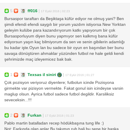
5
ff016
|
17 Eylül 2016 | 02:23
Bursaspor taraftarı da Beşiktaşa küfür ediyor ne olmuş yani? Ben
şimdi efendi efendi saygılı bir yorum yazdım istiyorsa New Yorktan
geleyim kulübe para kazandırıyorum katkı yapıyorum bir çok
Bursasporluyum diyen bunu yapmıyor sen kalkmış bana küfür
ediyorsun yaşın kaç bilmiyorum da sen ve senin gibilerin adamlığı
bu kadar işte.Oyun lan bu sadece bir oyun en başından ber bunu
savaşa dönüştüren ahmaklar yüzünden futbol ne hale geldi kendi
şehrimizde maç izleyemicez bak bak.
1
Texsas il siniri
|
17 Eylül 2016 | 01:27
Çok pozisyon veriyoruz diyenlere; futbolun icinde Pozisyona
girmekte var pizisyon vermekte. Fakat gonul isin icindeyse varsin
maglup olsun. Ayrica futbol sadece futbol degildir. Karsiliksiz
seveceksin...!!!
2
Furkan
|
17 Eylül 2016 | 01:23
Pablo martin batalladan recep hödükbaşına tung life :)
Not: Farkında olan anlar Bu takımın ruh hali bu sene bir başka