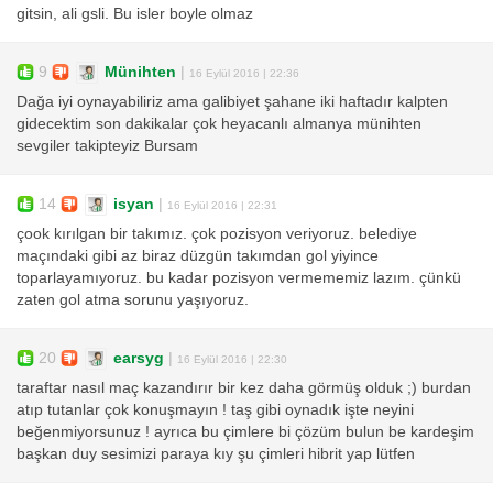
gitsin, ali gsli. Bu isler boyle olmaz
9
Münihten
|
16 Eylül 2016 | 22:36
Dağa iyi oynayabiliriz ama galibiyet şahane iki haftadır kalpten
gidecektim son dakikalar çok heyacanlı almanya münihten
sevgiler takipteyiz Bursam
14
isyan
|
16 Eylül 2016 | 22:31
çook kırılgan bir takımız. çok pozisyon veriyoruz. belediye
maçındaki gibi az biraz düzgün takımdan gol yiyince
toparlayamıyoruz. bu kadar pozisyon vermememiz lazım. çünkü
zaten gol atma sorunu yaşıyoruz.
20
earsyg
|
16 Eylül 2016 | 22:30
taraftar nasıl maç kazandırır bir kez daha görmüş olduk ;) burdan
atıp tutanlar çok konuşmayın ! taş gibi oynadık işte neyini
beğenmiyorsunuz ! ayrıca bu çimlere bi çözüm bulun be kardeşim
başkan duy sesimizi paraya kıy şu çimleri hibrit yap lütfen