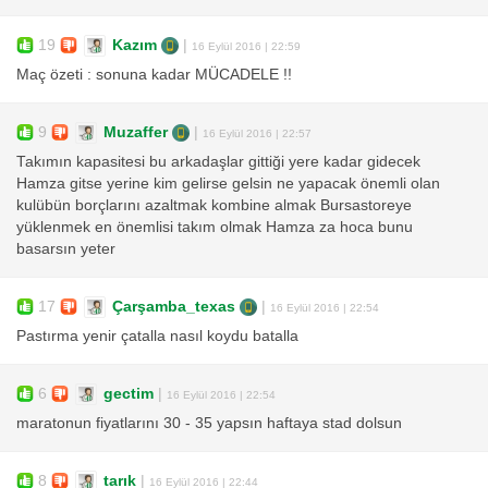
19
Kazım
|
16 Eylül 2016 | 22:59
Maç özeti : sonuna kadar MÜCADELE !!
9
Muzaffer
|
16 Eylül 2016 | 22:57
Takımın kapasitesi bu arkadaşlar gittiği yere kadar gidecek
Hamza gitse yerine kim gelirse gelsin ne yapacak önemli olan
kulübün borçlarını azaltmak kombine almak Bursastoreye
yüklenmek en önemlisi takım olmak Hamza za hoca bunu
basarsın yeter
17
Çarşamba_texas
|
16 Eylül 2016 | 22:54
Pastırma yenir çatalla nasıl koydu batalla
6
gectim
|
16 Eylül 2016 | 22:54
maratonun fiyatlarını 30 - 35 yapsın haftaya stad dolsun
8
tarık
|
16 Eylül 2016 | 22:44