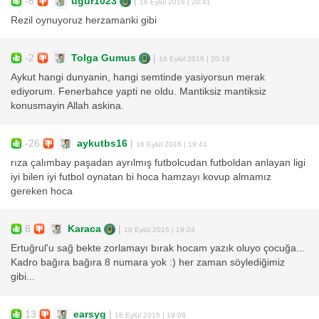
-6
ugur1023
|
16 Eylül 2016 | 20:41
Rezil oynuyoruz herzamanki gibi
-2
Tolga Gumus
|
16 Eylül 2016 | 20:19
Aykut hangi dunyanin, hangi semtinde yasiyorsun merak
ediyorum. Fenerbahce yapti ne oldu. Mantiksiz mantiksiz
konusmayin Allah askina.
-26
aykutbs16
|
16 Eylül 2016 | 19:41
rıza çalımbay paşadan ayrılmış futbolcudan futboldan anlayan ligi
iyi bilen iyi futbol oynatan bi hoca hamzayı kovup almamız
gereken hoca
8
Karaca
|
16 Eylül 2016 | 19:24
Ertuğrul'u sağ bekte zorlamayı bırak hocam yazık oluyo çocuğa...
Kadro bağıra bağıra 8 numara yok :) her zaman söylediğimiz
gibi...
13
earsyg
|
16 Eylül 2016 | 19:08