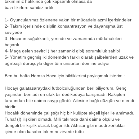
takımımız hakkında çok kapsamlı olmasa da
bazı fikirlere sahibiz artık :
1- Oyuncularımız özlenene yakın bir mücadele azmi içerisindeler
2- Takım içerisinde disiplin,konsantrasyon ve dayanışma üst
seviyede
3- Hocanın soğukkanlı, yerinde ve zamanında müdahaleleri
başarılı
4- Maça gelen seyirci ( her zamanki gibi) sorumluluk sahibi
5- Yönetim geçmiş iki dönemden farklı olarak şaibelerden uzak ve
ağırbaşlı duruşuyla diğer tüm unsurları domine ediyor
Ben bu hafta Hamza Hoca için bildiklerimi paylaşmak isterim :
Hocayı galatasaraydaki futbolculuğundan beri biliyorum. Genç
yaşından beri adı en ufak bir dedikoduya karışmadı. Rakipleri
tarafından bile daima saygı gördü. Ailesine bağlı düzgün ve efendi
biridir.
Hocalık döneminde çalıştığı hiç bir kulüpte akçeli işler ile anılmadı.
Tuhaf (!) ilişkileri olmadı. Milli takımda dahi daima ölçülü ve
dengeli bir kişilik olarak beğenildi. Akhisar gibi maddi zorluklar
içinde olan kasaba takımını zirvede tuttu.