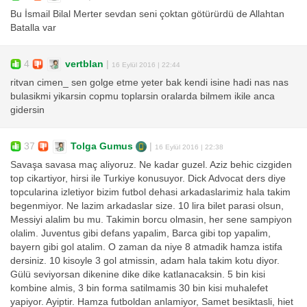
Bu İsmail Bilal Merter sevdan seni çoktan götürürdü de Allahtan
Batalla var
4
vertblan
|
16 Eylül 2016 | 22:44
ritvan cimen_ sen golge etme yeter bak kendi isine hadi nas nas
bulasikmi yikarsin copmu toplarsin oralarda bilmem ikile anca
gidersin
37
Tolga Gumus
|
16 Eylül 2016 | 22:38
Savaşa savasa maç aliyoruz. Ne kadar guzel. Aziz behic cizgiden
top cikartiyor, hirsi ile Turkiye konusuyor. Dick Advocat ders diye
topcularina izletiyor bizim futbol dehasi arkadaslarimiz hala takim
begenmiyor. Ne lazim arkadaslar size. 10 lira bilet parasi olsun,
Messiyi alalim bu mu. Takimin borcu olmasin, her sene sampiyon
olalim. Juventus gibi defans yapalim, Barca gibi top yapalim,
bayern gibi gol atalim. O zaman da niye 8 atmadik hamza istifa
dersiniz. 10 kisoyle 3 gol atmissin, adam hala takim kotu diyor.
Gülü seviyorsan dikenine dike dike katlanacaksin. 5 bin kisi
kombine almis, 3 bin forma satilmamis 30 bin kisi muhalefet
yapiyor. Ayiptir. Hamza futboldan anlamiyor, Samet besiktasli, hiet