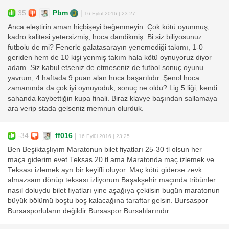
35
Pbm
|
16 Eylül 2016 | 23:27
Anca eleştirin aman hiçbişeyi beğenmeyin. Çok kötü oyunmuş,
kadro kalitesi yetersizmiş, hoca dandikmiş. Bi siz biliyosunuz
futbolu de mi? Fenerle galatasarayın yenemediği takımı, 1-0
geriden hem de 10 kişi yenmiş takım hala kötü oynuyoruz diyor
adam. Siz kabul etseniz de etmeseniz de futbol sonuç oyunu
yavrum, 4 haftada 9 puan alan hoca başarılıdır. Şenol hoca
zamanında da çok iyi oynuyoduk, sonuç ne oldu? Lig 5.liği, kendi
sahanda kaybettiğin kupa finali. Biraz klavye başından sallamaya
ara verip stada gelseniz memnun olurduk.
-34
ff016
|
16 Eylül 2016 | 23:25
Ben Beşiktaşlıyım Maratonun bilet fiyatları 25-30 tl olsun her
maça giderim evet Teksas 20 tl ama Maratonda maç izlemek ve
Teksası izlemek ayrı bir keyifli oluyor. Maç kötü giderse zevk
almazsam dönüp teksası izliyorum Başakşehir maçında tribünler
nasıl doluydu bilet fiyatları yine aşağıya çekilsin bugün maratonun
büyük bölümü boştu boş kalacağına taraftar gelsin. Bursaspor
Bursasporluların değildir Bursaspor Bursalılarındır.