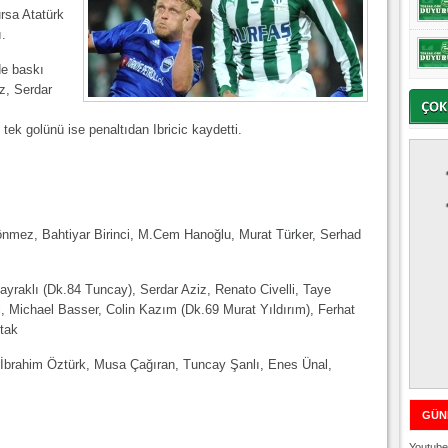
rsa Atatürk
ı.
de baskı
z, Serdar
 tek golünü ise penaltıdan Ibricic kaydetti.
nmez, Bahtiyar Birinci, M.Cem Hanoğlu, Murat Türker, Serhad
ayraklı (Dk.84 Tuncay), Serdar Aziz, Renato Civelli, Taye
, Michael Basser, Colin Kazım (Dk.69 Murat Yıldırım), Ferhat
tak
, İbrahim Öztürk, Musa Çağıran, Tuncay Şanlı, Enes Ünal,
GÜN
Youtube 