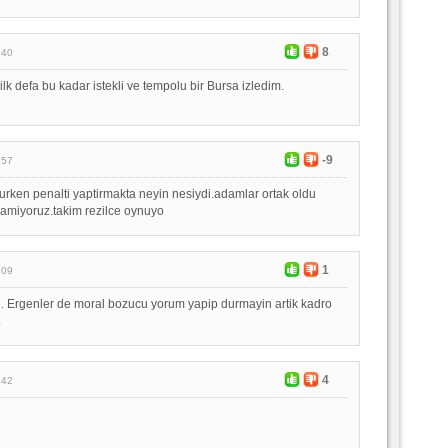
8
:40
lk defa bu kadar istekli ve tempolu bir Bursa izledim.
-9
:57
rurken penalti yaptirmakta neyin nesiydi.adamlar ortak oldu
pamiyoruz.takim rezilce oynuyo
1
:09
ci. Ergenler de moral bozucu yorum yapip durmayin artik kadro
.
4
:42