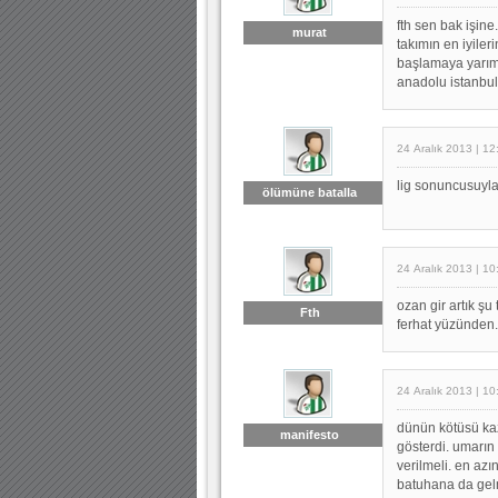
fth sen bak işin
murat
takımın en iyile
başlamaya yarım 
anadolu istanbul
24 Aralık 2013 | 12
lig sonuncusuyl
ölümüne batalla
24 Aralık 2013 | 10
ozan gir artık şu
Fth
ferhat yüzünden.
24 Aralık 2013 | 10
dünün kötüsü ka
manifesto
gösterdi. umarın
verilmeli. en az
batuhana da gel