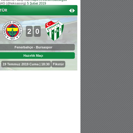
AS (@teksasorg)
5 Şubat 2019
Hoş geldin Aslan bebek!
Teksas tribününden Kaan İnal'ın dünya ta
Hoş geldin Güneş bebek!
Teksas tribününden Sadettin Çetinoğlu'nu
2
0
0
3
Fenerbahçe - Bursaspor
Bursaspor - Sepahan
Hazırlık Maçı
Hazırlık Maçı
19 Temmuz 2019 Cuma | 18:30
Fikstür
25 Temmuz 2019 Perşembe | 18: