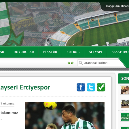
Hoşgeldin Misafi
oruz!
LAR
DUYURULAR
FİKSTÜR
FUTBOL
ALTYAPI
BASKETBO
74 okunma
oruz!
 takımımız
.