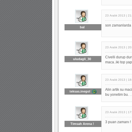
23 Aralık 2013 | 21
son zamanlarda i
bal
23 Aralık 2013 | 20
Civelli durup du
uludagli_30
maca..iki top ya
23 Aralık 2013 | 18
Alin artik su ma
teksas.inegol
bu yonetim bu. . 
23 Aralık 2013 | 17
3 puan zamanı !
Timsah Arena !