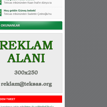
Teksas tribününden Kaan İnal'ın dünya ta
Hoş geldin Güneş bebek!
Teksas tribününden Sadettin Çetinoğlu'nu
Mutluluklar Ceyhun Tetik
Teksas tribünlerinin sevilen isimlerinde
Bursasporumuzun önü açılsın is
Teksaslı Bursasporlular Derneği Başkanı
Hoş geldin Alaz Bebek!
Teksas.org sistem yöneticisi, ekibimizin
Hoş geldin Göktuğ Bebek!
Teksas.org ekibimizden ve tribünlerimizi
Hoş geldin Kadir Kağan Bebek!
Teksas tribünlerinden Basri İleri'nin dü
Hoş geldin Ertuğrul Bebek!
Teksas tribünlerinden Emre Aydın'ın düny
MUTLULUKLAR SİNAN SILACI
Tribünlerimizin sevilen isimlerinden Sin
DEM TWEET
Hoş geldin Kerem Bebek!
Tribünlerimizden Mesut Ulusoy'un (Duka)
kanalımızı takip edin!
https://t.co/Mm9a63kg1u