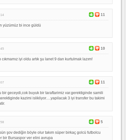
11
:14
an yüzümüz bi ince güldü
10
:45
 cıkmamız iyi oldu artık şu lanet 9 dan kurtulmak lazım!
11
:07
u bir geceydi,cok buyuk bir taraftarimiz var.gerektiginde samili
gerektiginde kazimi islikliyor.....yapilacak 3 iyi transfer bu takimi
tir.
5
:58
rsün şov dediğin böyle olur takım süper birkaç golcü futbolcu
r bir Bursaspor ver elini avrupa