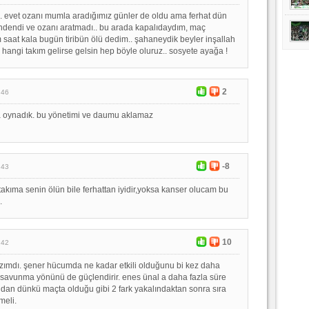
e.. evet ozanı mumla aradığımız günler de oldu ama ferhat dün
rindendi ve ozanı aratmadı.. bu arada kapalıdaydım, maç
saat kala bugün tiribün ölü dedim.. şahaneydik beyler inşallah
 hangi takım gelirse gelsin hep böyle oluruz.. sosyete ayağa !
2
:46
a oynadık. bu yönetimi ve daumu aklamaz
-8
:43
 takıma senin ölün bile ferhattan iyidir,yoksa kanser olucam bu
.
10
:42
zımdı. şener hücumda ne kadar etkili olduğunu bi kez daha
 savunma yönünü de güçlendirir. enes ünal a daha fazla süre
ından dünkü maçta olduğu gibi 2 fark yakalındaktan sonra sıra
meli.