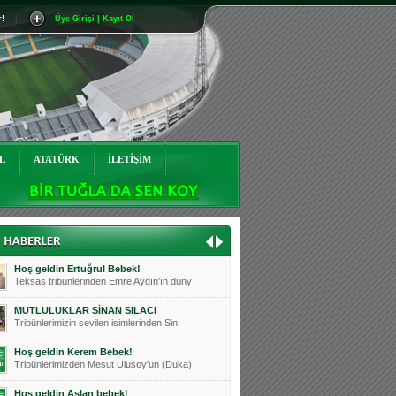
r!
|
Üye Girişi | Kayıt Ol
Mutluluklar Ceyhun Tetik
Teksas tribünlerinin sevilen isimlerinde
Bursasporumuzun önü açılsın is
Teksaslı Bursasporlular Derneği Başkanı
Hoş geldin Alaz Bebek!
Teksas.org sistem yöneticisi, ekibimizin
L
ATATÜRK
İLETİŞİM
Hoş geldin Göktuğ Bebek!
Teksas.org ekibimizden ve tribünlerimizi
Hoş geldin Kadir Kağan Bebek!
Teksas tribünlerinden Basri İleri'nin dü
Hoş geldin Ertuğrul Bebek!
Teksas tribünlerinden Emre Aydın'ın düny
MUTLULUKLAR SİNAN SILACI
Tribünlerimizin sevilen isimlerinden Sin
Hoş geldin Kerem Bebek!
Tribünlerimizden Mesut Ulusoy'un (Duka)
Hoş geldin Aslan bebek!