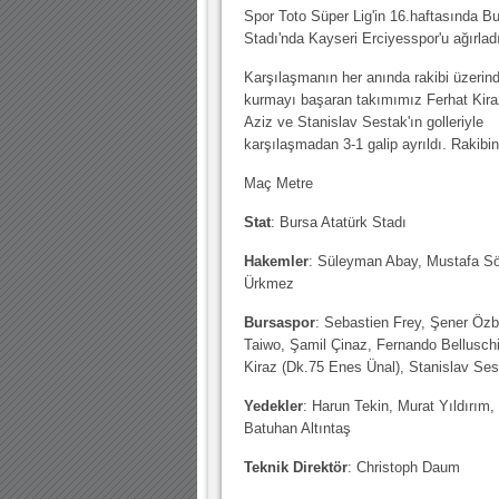
10.04.2023 14:44 |
Hoş geldin Göktuğ Bebek!
Spor Toto Süper Lig'in 16.haftasında Bu
Stadı'nda Kayseri Erciyesspor'u ağırlad
30.12.2022 18:00 |
Hoş geldin Kadir Kağan Bebek!
Karşılaşmanın her anında rakibi üzerin
11.11.2025 14:13 |
Hoş geldin Ertuğrul Bebek!
kurmayı başaran takımımız Ferhat Kira
12.10.2025 17:30 |
MUTLULUKLAR SİNAN SILACI
Aziz ve Stanislav Sestak'ın golleriyle
karşılaşmadan 3-1 galip ayrıldı. Rakibin
16.07.2024 14:32 |
Hoş geldin Kerem Bebek!
Maç Metre
08.01.2024 19:01 |
Hoş geldin Aslan bebek!
Stat
: Bursa Atatürk Stadı
03.01.2024 19:09 |
Hoş geldin Güneş bebek!
Hakemler
: Süleyman Abay, Mustafa Sö
Ürkmez
Bursaspor
: Sebastien Frey, Şener Özb
Taiwo, Şamil Çinaz, Fernando Belluschi
Kiraz (Dk.75 Enes Ünal), Stanislav Ses
Yedekler
: Harun Tekin, Murat Yıldırım
Batuhan Altıntaş
Teknik Direktör
: Christoph Daum