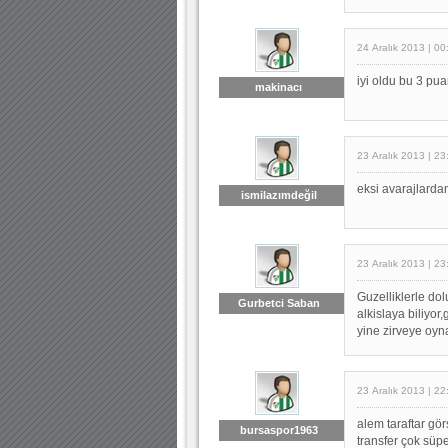
24 Aralık 2013 | 00
iyi oldu bu 3 pu
makinacı
23 Aralık 2013 | 23
eksi avarajlardan
ismilazımdeğil
23 Aralık 2013 | 23
Guzelliklerle dol
Gurbetci Saban
alkislaya biliyor,
yine zirveye oyna
23 Aralık 2013 | 22
alem taraftar gö
bursaspor1963
transfer çok süpe