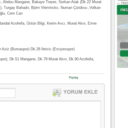
ic, Abdou Mangane, Bakaye Traore, Serkan Atak (Dk.22 Murat
— TEKS
lgi), Turgay Bahadır, Björn Vleminckx, Numan Çürüksu ,Volkan
oğlu, Cem Can
Randal Azofeifa, Üstün Bilgi, Kerim Avcı, Murat Akın, Emre
-
-
Bursaspor - Altınordu
r Aziz (Bursaspor) Dk.28 Ibricic (Erciyesspor)
1. Lig 32. Hafta
spor), Dk.51 Mangane, Dk.79 Murat Akın, Dk.90 Azofeifa,
04 Temmuz 2020 Cumartesi | 20:00
Fikstür
Paylaş