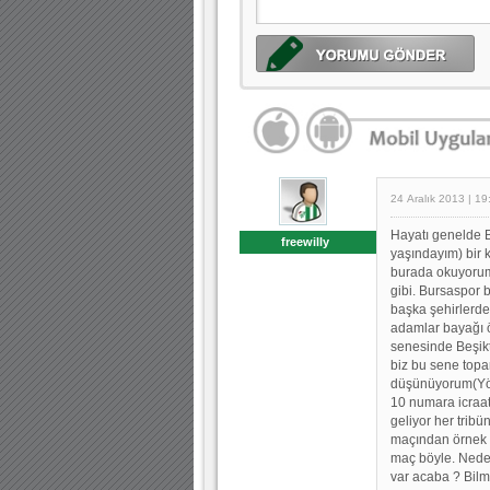
24 Aralık 2013 | 19
Hayatı genelde 
freewilly
yaşındayım) bir 
burada okuyorum
gibi. Bursaspor 
başka şehirlerde
adamlar bayağı 
senesinde Beşikt
biz bu sene top
düşünüyorum(Yön
10 numara icraat
geliyor her trib
maçından örnek ve
maç böyle. Neden
var acaba ? Bil