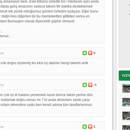
ış anlamasın beni. Eski tribünü özledik biz ! Herkesin aynı anda
 stada geliş amacının sadece takımı 90 dakika desteklemek
mruk tek yürek olduğumuz günleri özledim açıkçası. Eğer bunu
 değil Alex diğerleri de bu memleketten gittikten sonra en
anı Bursaspor olarak diyecektir şüphe olmasın.
..
lunuz...
0
:09
cok dogru söylemiş bu eksi oy atanlar hangi takımlı amk
-5
:54
am cok iyi di hakkını yememek lazım bence takım yerine dün
rı kutlamak doğru olmaz mı ? bi anda dinlerken sanki çarşı
 ortam atmosfere uydu ben kendi adıma tüm taraftarlarımızı
5
:48