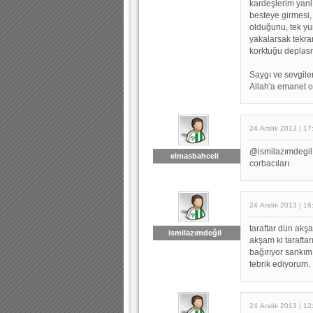
kardeşlerim yanl
besteye girmesi,
olduğunu, tek yu
yakalarsak tekrar
korktuğu deplasm
Saygı ve sevgiler.
Allah'a emanet o
24 Aralık 2013 | 17
@ismilazımdegil 
elmasbahceli
corbacıları
24 Aralık 2013 | 16
taraftar dün akş
ismilazımdeğil
akşam ki tarafta
bağırıyor sankım
tebrik ediyorum.
24 Aralık 2013 | 12