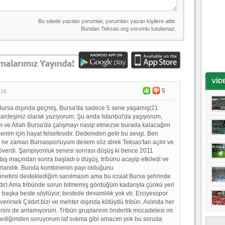
5
:18
Bursa dışında geçmiş, Bursa'da sadece 5 sene yaşamış(21
kardeşiniz olarak yazıyorum. Şu anda Istanbul'da yaşıyorum,
 ve Allah Bursa'da çalışmayı nasip etmezse burada kalacağım
benim için hayat felsefesidir. Dedemden gelir bu sevgi. Ben
 ne zaman Bursasporluyum desem söz direk Teksas'tan açılır ve
överdi. Şampiyonluk senesi sonrası düşüş ki bence 2011
aş maçından sonra başladı o düşüş, tribünü acayip etkiledi ve
arlandık. Bunda kombinenin payı olduğunu
etimi desteklediğim sanılmasın ama bu icraat Bursa şehrinde
tır) Ama tribünde sorun bitmemiş gördüğüm kadarıyla çünkü yeri
ün başka beste söylüyor, bestede devamlılık yok vb. Erciyesspor
rirsek Çıldırt bizi ve mehter dışında kötüydü tribün. Aslında her
ini de anlamıyorum. Tribün gruplarının önderlik mücadelesi mi
mediğimden soruyorum laf sokma gibi amacım yok bu soruda