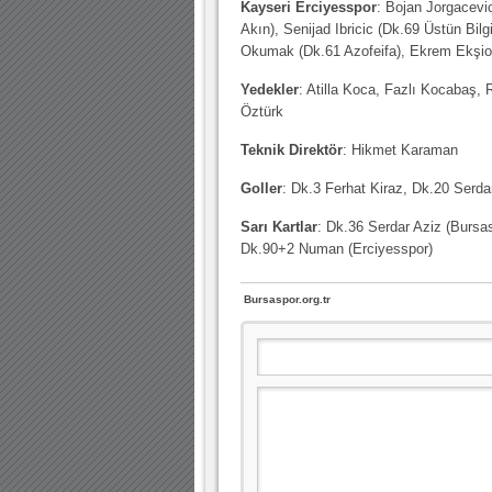
Kayseri Erciyesspor
: Bojan Jorgacev
Akın), Senijad Ibricic (Dk.69 Üstün Bi
Okumak (Dk.61 Azofeifa), Ekrem Ekşi
Yedekler
: Atilla Koca, Fazlı Kocabaş, 
Öztürk
Teknik Direktör
: Hikmet Karaman
Goller
: Dk.3 Ferhat Kiraz, Dk.20 Serda
Sarı Kartlar
: Dk.36 Serdar Aziz (Bursa
Dk.90+2 Numan (Erciyesspor)
Bursaspor.org.tr