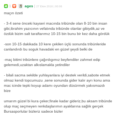
1
ages
|
27 Ekim 2016 | 00:06
maçın özeti
- 3-4 sene önceki kayseri macında tribünde olan 8-10 bin insan
gibi,ibrahim yazıcının vefatında tribünde olanlar gibiydik,az ve
özdük bizim salt taraftarımız 10-15 bin bunu bir kez daha gördük
-son 10-15 dakikada 10 kere çekilen üçlü sonunda tribünleride
canlandırdı bu soguk havadaki en güzel şeydi belki de
-maç bitimi tribünlere çağırdıgımız beyfendiler zahmet edip
gelemedi,uzaktan alkıslamakla yetindiler
- bilali sacma sekilde yuhlayanlara iyi destek verildi,sabote etmek
olmaz kendi topcumuzu ,sene sonunda gider kalır ayrı konu ama
mac icinde tepki koyup adamı oyundan düsürmek yakısmazdı
bize
umarım güzel bi kura çeker,finale kadar gideriz,bu aksam tribünde
olup maç seçmeyen renkdaşlarımın ayaklarına sağlık gerçek
Bursasporlular bizleriz sadece bizler