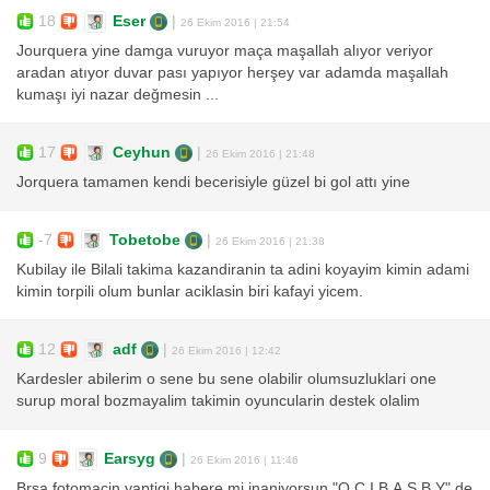
18
Eser
|
26 Ekim 2016 | 21:54
Jourquera yine damga vuruyor maça maşallah alıyor veriyor
aradan atıyor duvar pası yapıyor herşey var adamda maşallah
kumaşı iyi nazar değmesin ...
17
Ceyhun
|
26 Ekim 2016 | 21:48
Jorquera tamamen kendi becerisiyle güzel bi gol attı yine
-7
Tobetobe
|
26 Ekim 2016 | 21:38
Kubilay ile Bilali takima kazandiranin ta adini koyayim kimin adami
kimin torpili olum bunlar aciklasin biri kafayi yicem.
12
adf
|
26 Ekim 2016 | 12:42
Kardesler abilerim o sene bu sene olabilir olumsuzluklari one
surup moral bozmayalim takimin oyuncularin destek olalim
9
Earsyg
|
26 Ekim 2016 | 11:46
Brsa fotomacin yaptigi habere mi inaniyorsun "O.C.I.B.A.S.B.Y" de