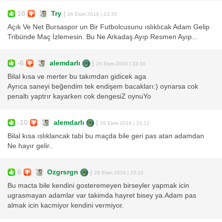
18
Try
|
26 Ekim 2016 | 23:35
Açık Ve Net Bursaspor un Bir Futbolcusunu ıslıklıcak Adam Gelip
Tribünde Maç İzlemesin. Bu Ne Arkadaş Ayıp Resmen Ayıp...
-6
alemdarlı
|
26 Ekim 2016 | 23:16
Bilal kısa ve merter bu takımdan gidicek aga
Ayrıca saneyi beğendim tek endişem bacakları:) oynarsa cok
penaltı yaptrır kayarken cok dengesiZ oynuYo
-10
alemdarlı
|
26 Ekim 2016 | 23:12
Bilal kısa ıslıklancak tabi bu maçda bile geri pas atan adamdan
Ne hayır gelir..
6
Ozgrsrgn
|
26 Ekim 2016 | 22:22
Bu macta bile kendini gosteremeyen birseyler yapmak icin
ugrasmayan adamlar var takimda hayret bisey ya.Adam pas
almak icin kacmiyor kendini vermiyor.