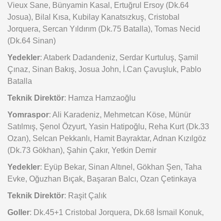
Vieux Sane, Bünyamin Kasal, Ertuğrul Ersoy (Dk.64
Josua), Bilal Kısa, Kubilay Kanatsızkuş, Cristobal
Jorquera, Sercan Yıldırım (Dk.75 Batalla), Tomas Necid
(Dk.64 Sinan)
Yedekler
: Ataberk Dadandeniz, Serdar Kurtuluş, Şamil
Çınaz, Sinan Bakış, Josua John, İ.Can Çavuşluk, Pablo
Batalla
Teknik Direktör
: Hamza Hamzaoğlu
Yomraspor
: Ali Karadeniz, Mehmetcan Köse, Münür
Satılmış, Şenol Özyurt, Yasin Hatipoğlu, Reha Kurt (Dk.33
Ozan), Selcan Pekkanlı, Hamit Bayraktar, Adnan Kızılgöz
(Dk.73 Gökhan), Şahin Çakır, Yetkin Demir
Yedekler
: Eyüp Bekar, Sinan Altınel, Gökhan Şen, Taha
Evke, Oğuzhan Bıçak, Başaran Balcı, Ozan Çetinkaya
Teknik Direktör
: Raşit Çalık
Goller
: Dk.45+1 Cristobal Jorquera, Dk.68 İsmail Konuk,