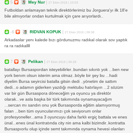
5
Mey Nur
|
27 Ekim 2016 | 10:03
Futboldan anlamayan teknik direktörlerimiz bu Jorguera'yı ilk 18'e
bile almıyorlar ondan kurtulmak için çare arıyorlardı..
-6
RIDVAN KOPUK
|
27 Ekim 2016 | 09:38
Arkadaslar yenı kalede bızı gördunuzmu radıkal olarak sov yaptık
ra ra radıkallll
7
Pelikan
|
27 Ekim 2016 | 09:28
batallayı Bursaspordan isteyebilirler..bundan sıkıntı yok ...ben new
york benım olsun isterim ama olmaz..böyle bir şey bu ...hadi
diyelim Bursa seyircisi batalla gitsin dedi ..yönetim de sattım
dedi...o adamın giderken yazdığı mektubu hatırlayın ...2 sözüm
var bir gün Bursaspora döneceğim ya oyuncu ya direktör
olarak...ve asla başka bir türk takımında oynamayacağım
...sercan mı sandın onu yok Bursasporda eğitim alamıyormuş
falan ...ben tüm oyuncularımızı çok seviyorum onlar
profesyoneller...ama 3 oyuncuyu daha farklı ergiç battala ve enes
ünal...enes ünal kontratında city nin ama kalbi bizimdir..kontratta
Bursaspıorlu olup içinde semt takımında oynama hevesi olanları