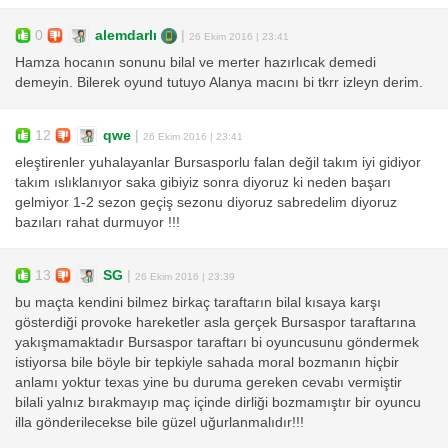
0
alemdarlı
|
26 Ekim 2016 | 23:41
Hamza hocanın sonunu bilal ve merter hazırlıcak demedi
demeyin. Bilerek oyund tutuyo Alanya macını bi tkrr izleyn derim.
12
qwe
|
26 Ekim 2016 | 23:41
eleştirenler yuhalayanlar Bursasporlu falan değil takım iyi gidiyor
takım ıslıklanıyor saka gibiyiz sonra diyoruz ki neden başarı
gelmiyor 1-2 sezon geçiş sezonu diyoruz sabredelim diyoruz
bazıları rahat durmuyor !!!
13
SG
|
26 Ekim 2016 | 23:39
bu maçta kendini bilmez birkaç taraftarın bilal kısaya karşı
gösterdiği provoke hareketler asla gerçek Bursaspor taraftarına
yakışmamaktadır Bursaspor taraftarı bi oyuncusunu göndermek
istiyorsa bile böyle bir tepkiyle sahada moral bozmanın hiçbir
anlamı yoktur texas yine bu duruma gereken cevabı vermiştir
bilali yalnız bırakmayıp maç içinde dirliği bozmamıştır bir oyuncu
illa gönderilecekse bile güzel uğurlanmalıdır!!!