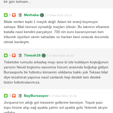
bir gün tutmam...
9
Merhaba
|
27 Ekim 2016 | 02:11
Bilale verilen tepki 1 maçlık değil. Adam bir enerji koymuyor
sahaya. Bilal otursun oynadığı maçları izlesin. Bu takımın efsanesi
batalla nasıl kendini parçalıyor. 700 nin euro kazanıyorsan ben
tribundr üşürken senin sahadakı ısı haritan beni ısıtacak durumda
olmalı kardeşim.
4
Timsah16
|
27 Ekim 2016 | 01:55
Tobetobe rumuzlu arkadaş maçı iyice bi izle kubilayın koştuğunun
yarısını Necid koştumu savunma hücum arasında boğulup gidiyor
Bursasporlu bir futbolcu kimsenin ıslıklama hakkı yok Teksas bilal
diye tezahürat yapınca nasıl canlandı hep destek tam destek
bütün futbolcularımıza.
9
BayBursaspor
|
27 Ekim 2016 | 01:38
Jorquera'nın attığı gol messinin gollerine benziyor. Topuk pası
topu önüne alışı sağ ayakla çalımı sol ayakla golü.Yetenek akıyor
vallaha