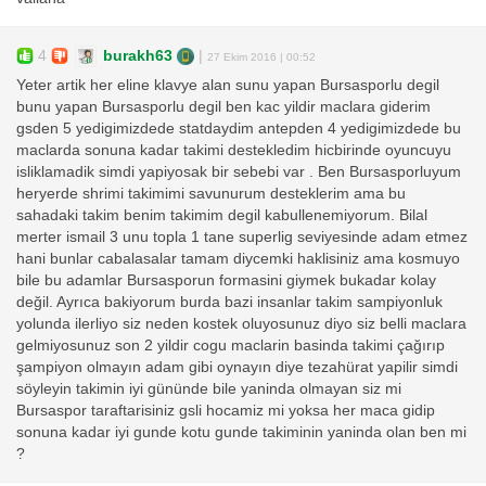
4
burakh63
|
27 Ekim 2016 | 00:52
Yeter artik her eline klavye alan sunu yapan Bursasporlu degil
bunu yapan Bursasporlu degil ben kac yildir maclara giderim
gsden 5 yedigimizdede statdaydim antepden 4 yedigimizdede bu
maclarda sonuna kadar takimi destekledim hicbirinde oyuncuyu
isliklamadik simdi yapiyosak bir sebebi var . Ben Bursasporluyum
heryerde shrimi takimimi savunurum desteklerim ama bu
sahadaki takim benim takimim degil kabullenemiyorum. Bilal
merter ismail 3 unu topla 1 tane superlig seviyesinde adam etmez
hani bunlar cabalasalar tamam diycemki haklisiniz ama kosmuyo
bile bu adamlar Bursasporun formasini giymek bukadar kolay
değil. Ayrıca bakiyorum burda bazi insanlar takim sampiyonluk
yolunda ilerliyo siz neden kostek oluyosunuz diyo siz belli maclara
gelmiyosunuz son 2 yildir cogu maclarin basinda takimi çağırıp
şampiyon olmayın adam gibi oynayın diye tezahürat yapilir simdi
söyleyin takimin iyi gününde bile yaninda olmayan siz mi
Bursaspor taraftarisiniz gsli hocamiz mi yoksa her maca gidip
sonuna kadar iyi gunde kotu gunde takiminin yaninda olan ben mi
?