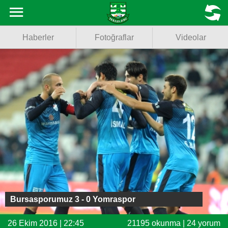
Haberler
MENU
Haberler
Fotoğraflar
Videolar
Fotoğraflar
Videolar
Basketbol
Voleybol
Puan Durumu
Fikstür
Facebook
Bursasporumuz 3 - 0 Yomraspor
Twitter
26 Ekim 2016 | 22:45
21195 okunma | 24 yorum