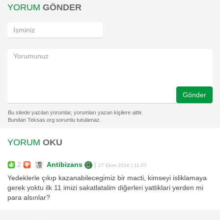
YORUM
GÖNDER
Gönder
YORUM
OKU
2
Antibizans
|
27 Ekim 2016 | 11:07
Yedeklerle çıkıp kazanabilecegimiz bir macti, kimseyi isliklamaya
gerek yoktu ilk 11 imizi sakatlatalim diğerleri yattiklari yerden mi
para alsınlar?