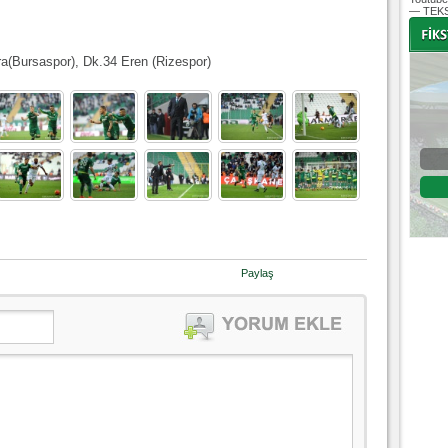
— TEKS
ra(Bursaspor), Dk.34 Eren (Rizespor)
-
-
Bursaspor - Altınordu
1. Lig 32. Hafta
04 Temmuz 2020 Cumartesi | 20:00
Fikstür
Paylaş