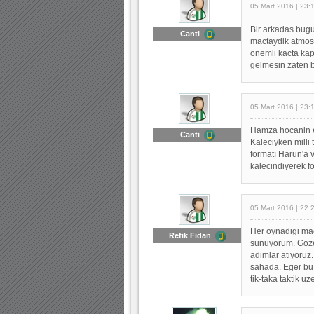
05 Mart 2016 | 23:
Bir arkadas bugu
Canti
mactaydik atmosf
onemli kacta kap
gelmesin zaten 
05 Mart 2016 | 23:
Hamza hocanin e
Canti
Kaleciyken milli
formatı Harun'a v
kalecindiyerek f
05 Mart 2016 | 22:
Her oynadigi mac
Refik Fidan
sunuyorum. Goze
adimlar atiyoruz
sahada. Eger bu o
tik-taka taktik 