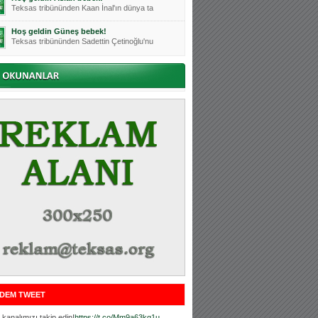
Teksas tribününden Kaan İnal'ın dünya ta
Hoş geldin Güneş bebek!
Teksas tribününden Sadettin Çetinoğlu'nu
Mutluluklar Ceyhun Tetik
Teksas tribünlerinin sevilen isimlerinde
Bursasporumuzun önü açılsın is
Teksaslı Bursasporlular Derneği Başkanı
Hoş geldin Alaz Bebek!
Teksas.org sistem yöneticisi, ekibimizin
Hoş geldin Göktuğ Bebek!
Teksas.org ekibimizden ve tribünlerimizi
Hoş geldin Kadir Kağan Bebek!
Teksas tribünlerinden Basri İleri'nin dü
Hoş geldin Ertuğrul Bebek!
Teksas tribünlerinden Emre Aydın'ın düny
MUTLULUKLAR SİNAN SILACI
Tribünlerimizin sevilen isimlerinden Sin
DEM TWEET
Hoş geldin Kerem Bebek!
Tribünlerimizden Mesut Ulusoy'un (Duka)
kanalımızı takip edin!
https://t.co/Mm9a63kg1u