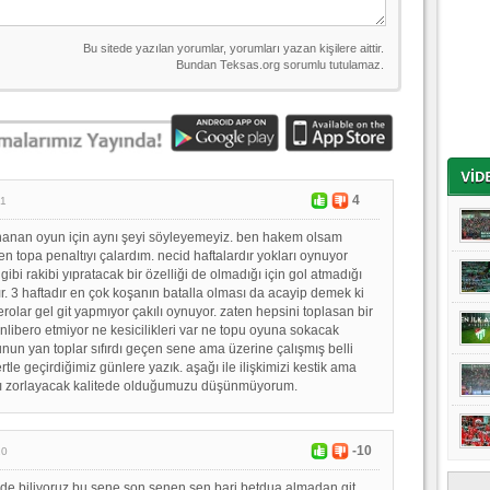
4
01
ynanan oyun için aynı şeyi söyleyemeyiz. ben hakem olsam
en topa penaltıyı çalardım. necid haftalardır yokları oynuyor
ibi rakibi yıpratacak bir özelliği de olmadığı için gol atmadığı
ır. 3 haftadır en çok koşanın batalla olması da acayip demek ki
iberolar gel git yapmıyor çakılı oynuyor. zaten hepsini toplasan bir
nlibero etmiyor ne kesicilikleri var ne topu oyuna sokacak
runun yan toplar sıfırdı geçen sene ama üzerine çalışmış belli
tle geçirdiğimiz günlere yazık. aşağı ile ilişkimizi kestik ama
yı zorlayacak kalitede olduğumuzu düşünmüyorum.
-10
20
de biliyoruz bu sene son senen sen bari betdua almadan git