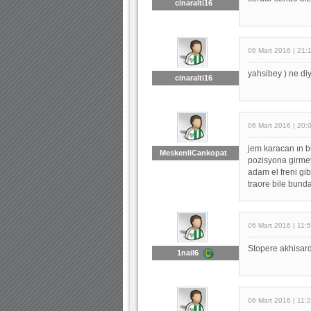
cinaralti16
06 Mart 2016 | 21:
yahsibey ) ne diy
cinaralti16
06 Mart 2016 | 20:
jem karacan ın bu
MeskenliCankopat
pozisyona girmey
adam el freni gi
traore bile bun
06 Mart 2016 | 11:
Stopere akhisard
1nail6
06 Mart 2016 | 11: