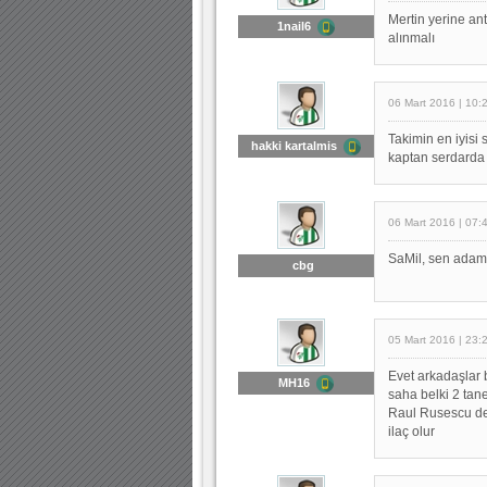
Mertin yerine a
1nail6
alınmalı
06 Mart 2016 | 10:
Takimin en iyisi
hakki kartalmis
kaptan serdarda
06 Mart 2016 | 07:
SaMil, sen adamin
cbg
05 Mart 2016 | 23:
Evet arkadaşlar 
MH16
saha belki 2 tan
Raul Rusescu deg
ilaç olur