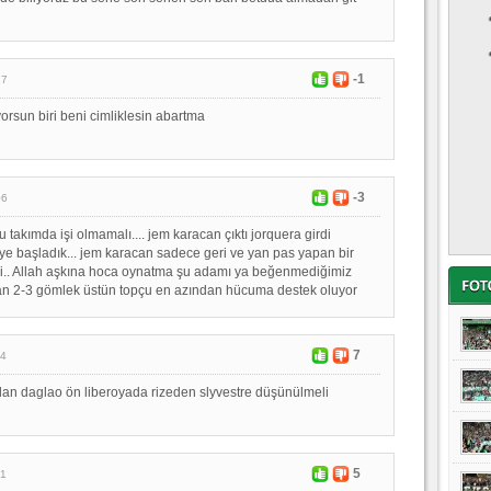
-1
17
orsun biri beni cimliklesin abartma
-3
06
 takımda işi olmamalı.... jem karacan çıktı jorquera girdi
e başladık... jem karacan sadece geri ve yan pas yapan bir
bi.. Allah aşkına hoca oynatma şu adamı ya beğenmediğimiz
dan 2-3 gömlek üstün topçu en azından hücuma destek oluyor
7
54
an daglao ön liberoyada rizeden slyvestre düşünülmeli
5
21