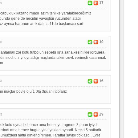
17
49
cabukluk kazandırması lazım tehlike yaratabileceğimiz
oğunda genelde necidin yavaşlığı yuzunden atağı
z ayrıca harunun artık daima 11de başlaması şart
10
40
r anlamak zor kotu futbolun sebebi orta saha.kesinlikle jorquera
idir stochun iyi oynadığı maçlarda takim zevk verimşti kazanmak
ım
16
38
m maçlar böyle olu 1 0la 3puanı toplarız
29
35
 cok kotu oynadik bence ama her seye ragmen 3 puan iyiydi.
rdadi ama bence bugun yine yoklari oynadi. Necid 5 haftadir
umuzdeki hafta dinlendirilmeli. Taraftar sayisi cok azdi. Evet