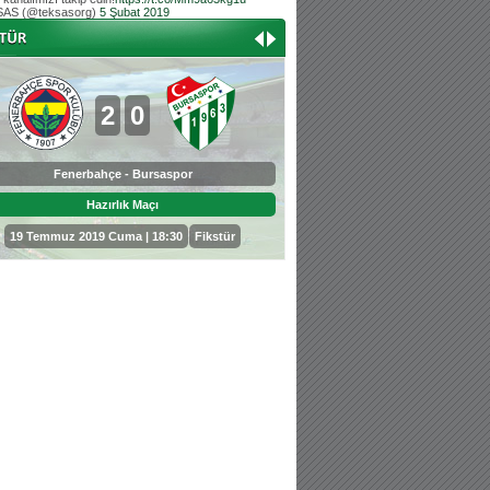
AS (@teksasorg)
5 Şubat 2019
Hoş geldin Aslan bebek!
Teksas tribününden Kaan İnal'ın dünya ta
Hoş geldin Güneş bebek!
Teksas tribününden Sadettin Çetinoğlu'nu
2
0
0
3
Fenerbahçe - Bursaspor
Bursaspor - Sepahan
Hazırlık Maçı
Hazırlık Maçı
19 Temmuz 2019 Cuma | 18:30
Fikstür
25 Temmuz 2019 Perşembe | 18: