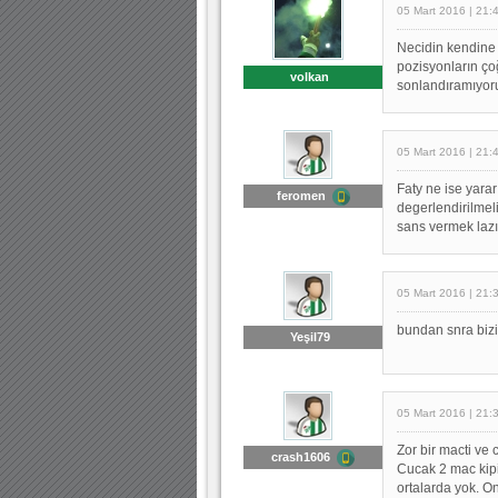
05 Mart 2016 | 21:
Necidin kendine 
pozisyonların ç
volkan
sonlandıramıyoru
05 Mart 2016 | 21:
Faty ne ise yara
feromen
degerlendirilmel
sans vermek laz
05 Mart 2016 | 21:
bundan snra bizi
Yeşil79
05 Mart 2016 | 21:
Zor bir macti ve
crash1606
Cucak 2 mac kipi
ortalarda yok. On