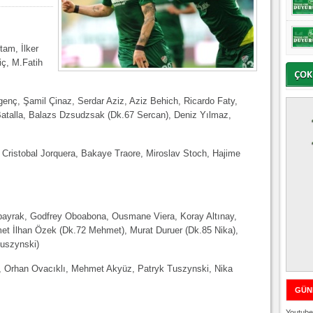
tam, İlker
iç, M.Fatih
enç, Şamil Çinaz, Serdar Aziz, Aziz Behich, Ricardo Faty,
atalla, Balazs Dzsudzsak (Dk.67 Sercan), Deniz Yılmaz,
Cristobal Jorquera, Bakaye Traore, Miroslav Stoch, Hajime
Albayrak, Godfrey Oboabona, Ousmane Viera, Koray Altınay,
met İlhan Özek (Dk.72 Mehmet), Murat Duruer (Dk.85 Nika),
Tuszynski)
, Orhan Ovacıklı, Mehmet Akyüz, Patryk Tuszynski, Nika
GÜN
Youtube 