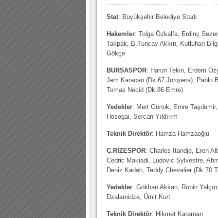
30.12.2022 18:00 |
Stat
: Büyükşehir Belediye Stadı
Hoş geldin Kadir Kağan Bebek!
11.11.2025 14:13 |
Hoş geldin Ertuğrul Bebek!
Hakemler
: Tolga Özkalfa, Erdinç Sezer
Takpak, B.Tuncay Akkın, Kutluhan Bilg
12.10.2025 17:30 |
MUTLULUKLAR SİNAN SILACI
Gökçe
16.07.2024 14:32 |
Hoş geldin Kerem Bebek!
BURSASPOR
: Harun Tekin, Erdem Özg
Jem Karacan (Dk.67 Jorquera), Pablo B
08.01.2024 19:01 |
Hoş geldin Aslan bebek!
Tomas Necid (Dk.86 Emre)
03.01.2024 19:09 |
Hoş geldin Güneş bebek!
Yedekler
: Mert Günok, Emre Taşdemir, 
Hosogai, Sercan Yıldırım
Teknik Direktör
: Hamza Hamzaoğlu
Ç.RİZESPOR
: Charles Itandje, Eren 
Cedric Makiadi, Ludovic Sylvestre, Ah
Deniz Kadah, Teddy Chevalier (Dk.70 
Yedekler
: Gökhan Akkan, Robin Yalçın
Dzalamidze, Ümit Kurt
Teknik Direktör
: Hikmet Karaman