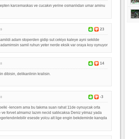
ntepten karcemaskas ve cucakın yerine osmanlıdan umar aminu
23
29
 samildi adam stoperden gidip sut cekiyo kaleye ayni sekilde
 adamimsin samil ruhun yeter nerde eksik var oraya koy oynuyor
14
48
 dibisin, delikanlinin kralisin.
-3
28
belki -lencem ama bu takıma suan rahat 11de oynuycak orta
e ve forvet almamız lazım necid satılıcaksa Deniz yılmaz yada
erlendırılebilir esesde yolcu alt lige engin bekdemirde kanqda