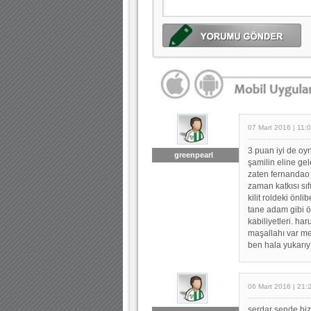
07 Mart 2016 | 11:
3 puan iyi de o
greenpearl
şamilin eline gel
zaten fernandao g
zaman katkısı sıf
kilit roldeki önl
tane adam gibi ö
kabiliyetleri. ha
maşallahı var mer
ben hala yukarı
06 Mart 2016 | 21:
serdar sende biz