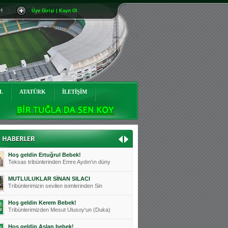
r!
|
Üye Girişi | Kayıt Ol
Mutluluklar Ceyhun Tetik
Teksas tribünlerinin sevilen isimlerinde
Bursasporumuzun önü açılsın is
Teksaslı Bursasporlular Derneği Başkanı
Hoş geldin Alaz Bebek!
Teksas.org sistem yöneticisi, ekibimizin
L
ATATÜRK
İLETİŞİM
Hoş geldin Göktuğ Bebek!
Teksas.org ekibimizden ve tribünlerimizi
Hoş geldin Kadir Kağan Bebek!
Teksas tribünlerinden Basri İleri'nin dü
Hoş geldin Ertuğrul Bebek!
Teksas tribünlerinden Emre Aydın'ın düny
MUTLULUKLAR SİNAN SILACI
Tribünlerimizin sevilen isimlerinden Sin
Hoş geldin Kerem Bebek!
Tribünlerimizden Mesut Ulusoy'un (Duka)
Hoş geldin Aslan bebek!