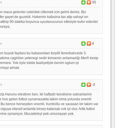
35
19
n maca gelenler cekirdek citlemek icin gelmi demis. Biz
er gayet de guzeldi. Hakemin kafasina tas atip sahayi en
attirip 90 dakika boyunca uyusturucunun etkisiyle kufur edenler
buraya.
4
16
n buyuk faydası bu babasından torpilli fenerbahcede 3.
 takima cagirilan yetenegi nedir kimsenin anlamadığı Mert'i kesip
ermesi. Yok öyle lobile faailiyetiyle benim oglum iyi
ormayi almak.
-2
29
ta Harunu elestiren ben, iki haftadir kendisine sukranlarimi
 hos gelen futbol oynamasakta takim olma yolunda onemli
. Bu bence herseyden onemli. Kontrollu ve savasan bir takim var
lguya ofansif anlamfa birsey katarsak cok iyi olur. Artik futbol
uzerine oynaniyor. Mucadeleyi pek umursayan yok.