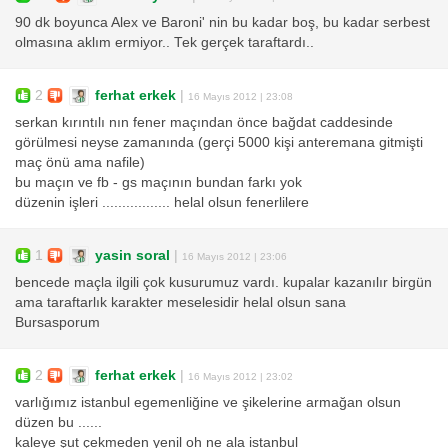
90 dk boyunca Alex ve Baroni' nin bu kadar boş, bu kadar serbest
olmasına aklım ermiyor.. Tek gerçek taraftardı..
2
ferhat erkek
|
16 Mayıs 2012 | 23:08
serkan kırıntılı nın fener maçından önce bağdat caddesinde
görülmesi neyse zamanında (gerçi 5000 kişi anteremana gitmişti
maç önü ama nafile)
bu maçın ve fb - gs maçının bundan farkı yok
düzenin işleri ................. helal olsun fenerlilere
1
yasin soral
|
16 Mayıs 2012 | 23:06
bencede maçla ilgili çok kusurumuz vardı. kupalar kazanılır birgün
ama taraftarlık karakter meselesidir helal olsun sana
Bursasporum
2
ferhat erkek
|
16 Mayıs 2012 | 23:02
varlığımız istanbul egemenliğine ve şikelerine armağan olsun
düzen bu ......
kaleye şut çekmeden yenil oh ne ala istanbul