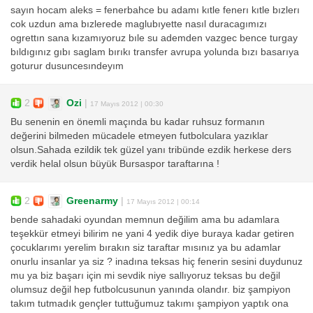
sayın hocam aleks = fenerbahce bu adamı kıtle fenerı kıtle bızlerı
cok uzdun ama bızlerede maglubıyette nasıl duracagımızı
ogrettın sana kızamıyoruz bıle su ademden vazgec bence turgay
bıldıgınız gıbı saglam bırıkı transfer avrupa yolunda bızı basarıya
goturur dusuncesındeyım
2
Ozi
|
17 Mayıs 2012 | 00:30
Bu senenin en önemli maçında bu kadar ruhsuz formanın
değerini bilmeden mücadele etmeyen futbolculara yazıklar
olsun.Sahada ezildik tek güzel yanı tribünde ezdik herkese ders
verdik helal olsun büyük Bursaspor taraftarına !
2
Greenarmy
|
17 Mayıs 2012 | 00:14
bende sahadaki oyundan memnun değilim ama bu adamlara
teşekkür etmeyi bilirim ne yani 4 yedik diye buraya kadar getiren
çocuklarımı yerelim bırakın siz taraftar mısınız ya bu adamlar
onurlu insanlar ya siz ? inadına teksas hiç fenerin sesini duydunuz
mu ya biz başarı için mi sevdik niye sallıyoruz teksas bu değil
olumsuz değil hep futbolcusunun yanında olandır. biz şampiyon
takım tutmadık gençler tuttuğumuz takımı şampiyon yaptık ona