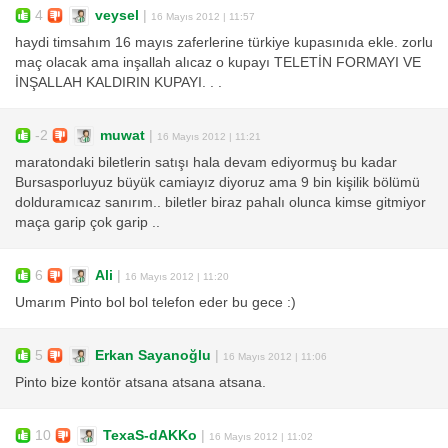
4
veysel
|
16 Mayıs 2012 | 11:57
haydi timsahım 16 mayıs zaferlerine türkiye kupasınıda ekle. zorlu
maç olacak ama inşallah alıcaz o kupayı TELETİN FORMAYI VE
İNŞALLAH KALDIRIN KUPAYI. . .
-2
muwat
|
16 Mayıs 2012 | 11:21
maratondaki biletlerin satışı hala devam ediyormuş bu kadar
Bursasporluyuz büyük camiayız diyoruz ama 9 bin kişilik bölümü
dolduramıcaz sanırım.. biletler biraz pahalı olunca kimse gitmiyor
maça garip çok garip ..
6
Ali
|
16 Mayıs 2012 | 11:20
Umarım Pinto bol bol telefon eder bu gece :)
5
Erkan Sayanoğlu
|
16 Mayıs 2012 | 11:06
Pinto bize kontör atsana atsana atsana.
10
TexaS-dAKKo
|
16 Mayıs 2012 | 11:02