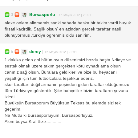
3
Bursasporlu
|
16 Mayıs 2012 | 23:01
alexe onlem alinmamis,sanki sahada baska bir takim vardi.buyuk
firsati kacirdik. Saglik olsun' en azindan gercek taraftar nasil
olunuyormus ,turkiye ogrenmis oldu sanirim.
5
derey
|
16 Mayıs 2012 | 22:51
1.dakika gelen gol bütün oyun düzenimizi bozdu başta Ndiaye ve
sestak olmak üzere takım gerçekten kötü oynadı ama olsun
canınız sağ olsun. Buralara geldikleri ve bize bu heyacanı
yaşattığı için tüm futbolculara teşekkür ederiz.
skor taraftarı değil armanın peşinden giden taraftar olduğumuzu
tüm Türkiyeye gösterdik. Şike bahçeliler bizim taraftarın şovunu
izledi.
Büyüksün Bursaporum Büyüksün Teksas bu alemde sizi tek
geçerim.
Ne Mutlu ki Bursasporluyum. Bursasporluyuz.
Alem buysa Kral Biziz............