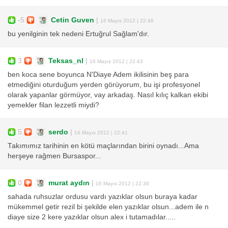
-5
Cetin Guven
|
16 Mayıs 2012 | 22:46
bu yenilginin tek nedeni Ertuğrul Sağlam'dır.
3
Teksas_nl
|
16 Mayıs 2012 | 22:43
ben koca sene boyunca N'Diaye Adem ikilisinin beş para
etmediğini oturduğum yerden görüyorum, bu işi profesyonel
olarak yapanlar görmüyor, vay arkadaş. Nasıl kılıç kalkan ekibi
yemekler filan lezzetli miydi?
5
serdo
|
16 Mayıs 2012 | 22:41
Takımımız tarihinin en kötü maçlarından birini oynadı...Ama
herşeye rağmen Bursaspor...
0
murat aydın
|
16 Mayıs 2012 | 22:38
sahada ruhsuzlar ordusu vardı yazıklar olsun buraya kadar
mükemmel getir rezil bi şekilde elen yazıklar olsun...adem ile n
diaye size 2 kere yazıklar olsun alex i tutamadılar.....