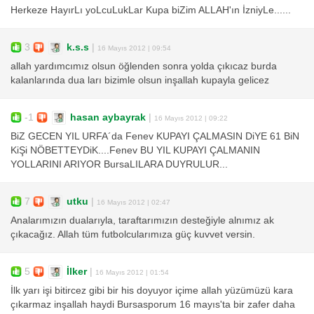
Herkeze HayırLı yoLcuLukLar Kupa biZim ALLAH'ın İzniyLe......
3
k.s.s
|
16 Mayıs 2012 | 09:54
allah yardımcımız olsun öğlenden sonra yolda çıkıcaz burda
kalanlarında dua ları bizimle olsun inşallah kupayla gelicez
-1
hasan aybayrak
|
16 Mayıs 2012 | 09:22
BiZ GECEN YIL URFA´da Fenev KUPAYI ÇALMASIN DiYE 61 BiN
KiŞi NÖBETTEYDiK....Fenev BU YIL KUPAYI ÇALMANIN
YOLLARINI ARIYOR BursaLILARA DUYRULUR...
7
utku
|
16 Mayıs 2012 | 02:47
Analarımızın dualarıyla, taraftarımızın desteğiyle alnımız ak
çıkacağız. Allah tüm futbolcularımıza güç kuvvet versin.
5
İlker
|
16 Mayıs 2012 | 01:54
İlk yarı işi bitircez gibi bir his doyuyor içime allah yüzümüzü kara
çıkarmaz inşallah haydi Bursasporum 16 mayıs'ta bir zafer daha