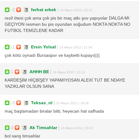
-2
ferhat erkek
|
16 Mayıs 2012 | 22:12
rezil ötesi çok ama çok pis bir maç atkı şov yapıyolar DALGA MI
GEÇİYON resmen bu pis oyundan soğudum NOKTA NOKTA NO
FUTBOL TEMİZLENE KADAR
-1
Ersin Yolsal
|
16 Mayıs 2012 | 21:54
çok kötü oynadı Bursaspor ve kaybetti kupayı((((
1
AHHH BE
|
16 Mayıs 2012 | 21:11
KARDEŞİM HİÇBİŞEY YAPAMIYOSAN ALEXİ TUT BE NDAYE
YAZIKLAR OLSUN SANA
-3
Teksas_nl
|
16 Mayıs 2012 | 19:28
maç başlamadan biralar bitti, heyecan hat safhada
4
Ak Timsahlar
|
16 Mayıs 2012 | 16:47
bol sanş timsahlar