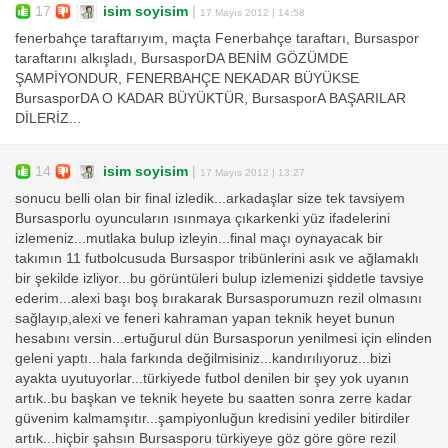
17
isim soyisim
|
17 Mayıs 2012 | 14:58
fenerbahçe taraftarıyım, maçta Fenerbahçe taraftarı, Bursaspor
taraftarını alkışladı, BursasporDA BENİM GÖZÜMDE
ŞAMPİYONDUR, FENERBAHÇE NEKADAR BÜYÜKSE
BursasporDA O KADAR BÜYÜKTÜR, BursasporA BAŞARILAR
DİLERİZ...
14
isim soyisim
|
17 Mayıs 2012 | 13:27
sonucu belli olan bir final izledik...arkadaşlar size tek tavsiyem
Bursasporlu oyuncuların ısınmaya çıkarkenki yüz ifadelerini
izlemeniz...mutlaka bulup izleyin...final maçı oynayacak bir
takımın 11 futbolcusuda Bursaspor tribünlerini asık ve ağlamaklı
bir şekilde izliyor...bu görüntüleri bulup izlemenizi şiddetle tavsiye
ederim...alexi başı boş bırakarak Bursasporumuzn rezil olmasını
sağlayıp,alexi ve feneri kahraman yapan teknik heyet bunun
hesabını versin...ertuğurul dün Bursasporun yenilmesi için elinden
geleni yaptı...hala farkında değilmisiniz...kandırılıyoruz...bizi
ayakta uyutuyorlar...türkiyede futbol denilen bir şey yok uyanın
artık..bu başkan ve teknik heyete bu saatten sonra zerre kadar
güvenim kalmamşıtır...şampiyonluğun kredisini yediler bitirdiler
artık...hiçbir şahsın Bursasporu türkiyeye göz göre göre rezil