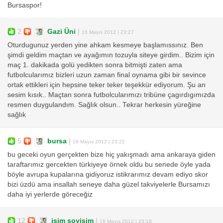
Bursaspor!
2
Gazi Üni
|
16 Mayıs 2012 | 23:27
Oturdugunuz yerden yine ahkam kesmeye başlamıssınız. Ben
şimdi geldim maçtan ve ayağımın tozuyla siteye girdim.. Bizim için
maç 1. dakikada golü yedikten sonra bitmişti zaten ama
futbolcularımız bizleri uzun zaman final oynama gibi bir sevince
ortak ettikleri için hepsine teker teker teşekkür ediyorum. Şu an
sesim kısık.. Maçtan sonra futbolcularımızı tribüne çagırdıgımızda
resmen duygulandım. Sağlık olsun.. Tekrar herkesin yüreğine
sağlık
5
bursa
|
16 Mayıs 2012 | 23:22
bu geceki oyun gerçekten bize hiç yakışmadı ama ankaraya giden
taraftarımız gercekten türkiyeye örnek oldu bu senede öyle yada
böyle avrupa kupalarına gidiyoruz istikrarımız devam ediyo skor
bizi üzdü ama insallah seneye daha güzel takviyelerle Bursamızı
daha iyi yerlerde göreceğiz
12
isim soyisim
|
16 Mayıs 2012 | 23:18