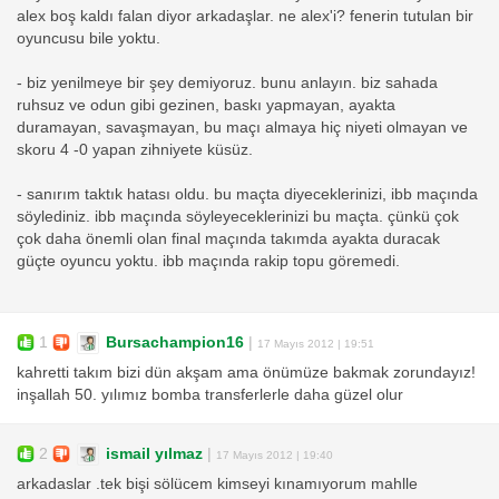
alex boş kaldı falan diyor arkadaşlar. ne alex'i? fenerin tutulan bir
oyuncusu bile yoktu.
- biz yenilmeye bir şey demiyoruz. bunu anlayın. biz sahada
ruhsuz ve odun gibi gezinen, baskı yapmayan, ayakta
duramayan, savaşmayan, bu maçı almaya hiç niyeti olmayan ve
skoru 4 -0 yapan zihniyete küsüz.
- sanırım taktık hatası oldu. bu maçta diyeceklerinizi, ibb maçında
söylediniz. ibb maçında söyleyeceklerinizi bu maçta. çünkü çok
çok daha önemli olan final maçında takımda ayakta duracak
güçte oyuncu yoktu. ibb maçında rakip topu göremedi.
1
Bursachampion16
|
17 Mayıs 2012 | 19:51
kahretti takım bizi dün akşam ama önümüze bakmak zorundayız!
inşallah 50. yılımız bomba transferlerle daha güzel olur
2
ismail yılmaz
|
17 Mayıs 2012 | 19:40
arkadaslar .tek bişi sölücem kimseyi kınamıyorum mahlle