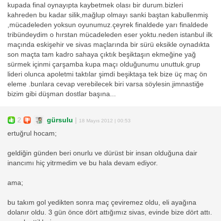
kupada final oynayıpta kaybetmek olası bir durum.bizleri
kahreden bu kadar silik,mağlup olmayı sanki baştan kabullenmiş
,mücadeleden yoksun oyunumuz.çeyrek finaldede yarı finaldede
tribündeydim o hırstan mücadeleden eser yoktu.neden istanbul ilk
maçında eskişehir ve sivas maçlarında bir sürü eksikle oynadıkta
son maçta tam kadro sahaya çıktık beşiktaşın ekmeğine yağ
sürmek içinmi çarşamba kupa maçı olduğunumu unuttuk.grup
lideri olunca apoletmi taktılar şimdi beşiktaşa tek bize üç maç ön
eleme .bunlara cevap verebilecek biri varsa söylesin.jimnastiğe
bizim gibi düşman dostlar başına...
2
gürsulu
|
18 Mayıs 2012 | 00:53
ertuğrul hocam;
geldiğin günden beri onurlu ve dürüst bir insan olduğuna dair
inancımı hiç yitrmedim ve bu hala devam ediyor.
ama;
bu takım gol yedikten sonra maç çeviremez oldu, eli ayağına
dolanır oldu. 3 gün önce dört attığımız sivas, evinde bize dört attı.