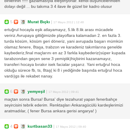
birilerinin !!!!! gazlamasıyla eleştiriyorlar. kendi düşüncelerinden
dolayı değil ... bu takıma 3 4 ilave ile güzel bir kadro olusur
5
Murat Bıçkı
|
17 Mayıs 2012 | 12:48
ertuğrul hocayla eşik atlayamayız, 5.lik 8.lik arası mücadele
veririz.Avrupaya gittiğimizde playoflara kalamadan 2. en fazla 3.
turda kösüm, kösüm geri döneriz, yani avrupada başarı mümkün
olamaz.fenere, 8taşa, trabzon ve karadeniz takımlarına genelde
kaybederiz,final maçlarını en az 3 farkla kaybederiz(süper kupada
tarabzondan geçen sene 3 yemiştik)hiçbirini kazanamayız,
transferi hocaya bırakır isek facialar yaşarız. Yani ertuğrul hoca
olduğu sürece fb, ts, 8taş( ki 8 i yediğinde başında ertuğrul hoca
vardı)gs ile rekabet nanay.
6
yemyeşil
|
17 Mayıs 2012 | 09:41
maçtan sonra Bursa! Bursa' diye tezahurat yapan fenerbahçe
seyircisini tebrik ederim. Renktaşları Ankaragücülü kardeşlerimizi
aratmadılar, ( fener Bursa ankara gerisi angarya! )
4
kurtbasan33
|
17 Mayıs 2012 | 09:40