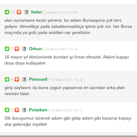
11
feder
|
16 Mayıs 2012 | 01:37
alex oynamasın kesin yeneriz. bu adam Bursaspora çok ters
geliyor. ölmedikçe yada sakatlanmadıkça işimiz çok zor. her Bursa
maçında ya golü yada asistleri var şerefsizin
7
Orkun
|
16 Mayıs 2012 | 01:32
16 mayıs yıl dönümünde bundan iyi fırsat olmazdı. Alalım kupayı
doya doya kutlayalım.
4
Pintocell
|
16 Mayıs 2012 | 01:22
giriş sayfasını da buna uygun yapsanıza en azından arka plan
resmini falan
3
Polatkan
|
16 Mayıs 2012 | 01:21
Dik duruşumuz sürecek adam gibi gidip adam gibi kazanıp kupayı
alıp geleceğiz inşallah