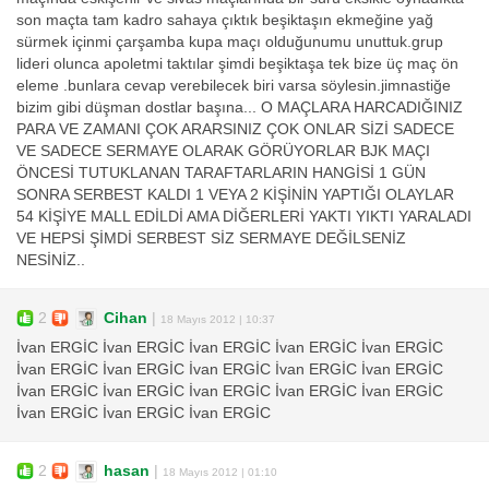
son maçta tam kadro sahaya çıktık beşiktaşın ekmeğine yağ
sürmek içinmi çarşamba kupa maçı olduğunumu unuttuk.grup
lideri olunca apoletmi taktılar şimdi beşiktaşa tek bize üç maç ön
eleme .bunlara cevap verebilecek biri varsa söylesin.jimnastiğe
bizim gibi düşman dostlar başına... O MAÇLARA HARCADIĞINIZ
PARA VE ZAMANI ÇOK ARARSINIZ ÇOK ONLAR SİZİ SADECE
VE SADECE SERMAYE OLARAK GÖRÜYORLAR BJK MAÇI
ÖNCESİ TUTUKLANAN TARAFTARLARIN HANGİSİ 1 GÜN
SONRA SERBEST KALDI 1 VEYA 2 KİŞİNİN YAPTIĞI OLAYLAR
54 KİŞİYE MALL EDİLDİ AMA DİĞERLERİ YAKTI YIKTI YARALADI
VE HEPSİ ŞİMDİ SERBEST SİZ SERMAYE DEĞİLSENİZ
NESİNİZ..
2
Cihan
|
18 Mayıs 2012 | 10:37
İvan ERGİC İvan ERGİC İvan ERGİC İvan ERGİC İvan ERGİC
İvan ERGİC İvan ERGİC İvan ERGİC İvan ERGİC İvan ERGİC
İvan ERGİC İvan ERGİC İvan ERGİC İvan ERGİC İvan ERGİC
İvan ERGİC İvan ERGİC İvan ERGİC
2
hasan
|
18 Mayıs 2012 | 01:10