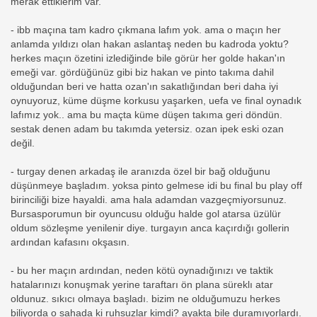
merak ettiklerim var.
- ibb maçına tam kadro çıkmana lafım yok. ama o maçın her
anlamda yıldızı olan hakan aslantaş neden bu kadroda yoktu?
herkes maçın özetini izlediğinde bile görür her golde hakan'ın
emeği var. gördüğünüz gibi biz hakan ve pinto takıma dahil
olduğundan beri ve hatta ozan'ın sakatlığından beri daha iyi
oynuyoruz, küme düşme korkusu yaşarken, uefa ve final oynadık
lafımız yok.. ama bu maçta küme düşen takıma geri döndün.
sestak denen adam bu takımda yetersiz. ozan ipek eski ozan
değil.
- turgay denen arkadaş ile aranızda özel bir bağ olduğunu
düşünmeye başladım. yoksa pinto gelmese idi bu final bu play off
birinciliği bize hayaldi. ama hala adamdan vazgeçmiyorsunuz.
Bursasporumun bir oyuncusu olduğu halde gol atarsa üzülür
oldum sözleşme yenilenir diye. turgayın anca kaçırdığı gollerin
ardından kafasını okşasın.
- bu her maçın ardından, neden kötü oynadığınızı ve taktik
hatalarınızı konuşmak yerine taraftarı ön plana süreklı atar
oldunuz. sıkıcı olmaya başladı. bizim ne olduğumuzu herkes
biliyorda o sahada ki ruhsuzlar kimdi? ayakta bile duramıyorlardı.