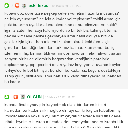
-2
eski texas
|
18 Mayıs 2012 | 11:32
kupayı göz göre göre peşkeş çeken yönetim huzurlu musunuz?
ne için oynuyoruz? ne için o kadar yol tepiyoruz? tabiki arma için.
peki bu arma ayaklar altına alındıktan sonra elimizde ne kaldı?
ligimiz zaten her şeyi kaldırıyordu ve bir tek biz kalmıştık temiz,
pak ve kimseye peşkeş çekmeyen ama nasıl olduysa bizi de
çektiler işin içine. ben tek temiz takım olarak kaldığımız için
gururlanırken diğerlerinden farkımız kalmadıktan sonra bu ligi
izlememin hiç bir mantıklı yanını görmüyorum. alan alıyor , satan
satıyor. bizler de ailemizin boğazından kestiğimiz paralarla
deplasman yapıp geceleri onları yalnız koyuyoruz. uyanın beyler
türkiye'de futbol bitmiştir. benden bu kadar siz koşun, destekleyin,
sahip çıkın, sinirlenin. ama ben artık kandırılmayacağım. benden
bu kadar.
1
OLGUN
|
18 Mayıs 2012 | 11:22
kupada final oynayıpta kaybetmek olası bir durum.bizleri
kahreden bu kadar silik,mağlup olmayı sanki baştan kabullenmiş
,mücadeleden yoksun oyunumuz.çeyrek finaldede yarı finaldede
tribündeydim o hırstan mücadeleden eser yoktu.neden istanbul ilk
maçında eskişehir ve sivas maçlarında bir sürü eksikle oynadıkta