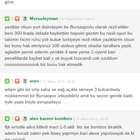
göre.
5
Mcrsuleyman
|
17 Mayıs 2012 | 00:12
yaziklar olsun yurt disindayim be Bursasporlu olarak rezil ettiler
beni 300 lirada iddada kaybettim hepsini gectim bu nasil oyun bu
takimin hicmi ruhu yok butun turkiyeye rezil olduk yaziklarim olsun
biz bunu hak etmiyoruz 100 otobus gitmis okadar taraftara yazik
agladim yemin ederim yenilde 4 tane yeme 1-oyenil bari
penaltilarda kaybet bali c ok buyuk husrandi cok uzuldum
cooooooooooook biz bunu hak etmedik
0
eren
|
17 Mayıs 2012 | 00:11
adam gibi bir orta saha ve sağ açıkla seneye 3 kulvardada
mükkemmel bir Bursaspor izleyebiliriz artık bu sezon geride kaldı
öyle yada böyle avrupadayız
5
alex baroni bombos
|
17 Mayıs 2012 | 00:05
8jk ernstle alexi kitledi maci 1-0 aldi. biz ise bombos biraktik.
adem kocak zaten pek bisey yapmiyo bari alexe yapsissaydi da bi
ise yarardi.