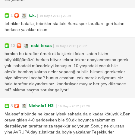
1
k.k.
|
16 Mayıs 2012 | 23:36
tebrikler batalla, tebrikler stattaki Bursaspor taraftarı. geri kalan
herkese yazıklar olsun.
13
eski texas
|
16 Mayıs 2012 | 23:32
bırakın bu taraftar örnek oldu işlerini falan. zaten bizim
büyüklüğümüzü herkes biliyor tekrar tekrar onaylanmasına gerek
yok. sahadaki mücadeleyi konuşun. 10 yaşındaki çocuk bile
alex'in bomboş kalırsa neler yapacağını bilir. bilmesi gerekenler
niye bilemedi acaba? bunun cevabını çok merak ediyorum. siz
hala taraftar olayındasınız. kandırılıyor muyuz her şey düzmece
mi? aklıma saçma sorular geliyor!
8
Nichola1 H3l
|
16 Mayıs 2012 | 23:28
Malesef tribünde ne kadar iyisek sahada da o kadar kötüydük.Ben
oraya giden 4-0 gerideyken bile 90.dk boyunca takımımızı
destekleyen taraftarımıza teşekkür ediyorum.Sonuç ne olursan
yine AVRUPA'dayız.İstiktar da böyle yakalanır.Teşekkürler