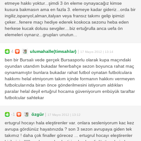
etmeye hakkı yoktur...şimdi 3 ön eleme oynayacağız kimse
kusura bakmasın ama en fazla 3. elemeye kadar gideriz...orda bir
ingiliz,ispanyol,alman,italyan veya fransız takımı gelip ipimizi
çeker...fenere maçı hediye ederek koskoca sezonu heba eden
herkese kucak dolusu sevgiler....biz ertuğrulla anca uefa ön
elemeleri oynarız...grupları unutun...
4
ulumahalle(timsahlar)
|
17 Mayıs 2012 | 13:14
ben bir Bursalı vede gerçek Bursasporlu olarak kupa maçındaki
oyundan utandım bukadar fenerbahçe sezon boyunca rahat maç
oynamamıştır bunlara bukadar rahat futbol oynatan futbolculara
hakkımı helal etmiyorum takım içinde formanın hakkını vermeyen
futbolcularında biran önce gönderilmesini istiyorum aldıkları
paralar helal deyil ertuğrul hocama güveniyorum enbüyük taraftar
futbolcular sahtekar
-1
özgür
|
17 Mayıs 2012 | 13:12
ertugrul hocayı hala eleştirenler var. onlara sesleniyorum kac kez
avrupa gördünüz hayatınızda ? son 3 sezon avrupaya giden tek
takımız ! daha çok finaller görecez ... ertugrul hocayı eleştirenler