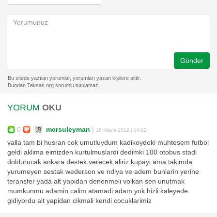
Gönder
YORUM
OKU
0
mcrsuleyman
|
18 Mayıs 2012 | 14:03
valla tam bi husran cok umutluydum kadikoydeki muhtesem futbol
geldi aklima eimizden kurtulmuslardi dedimki 100 otobus stadi
doldurucak ankara destek verecek aliriz kupayi ama takimda
yurumeyen sestak wederson ve ndiya ve adem bunlarin yerine
teransfer yada alt yapidan denenmeli volkan sen unutmak
mumkunmu adamin calim atamadi adam yok hizli kaleyede
gidiyordu alt yapidan cikmali kendi cocuklarimiz