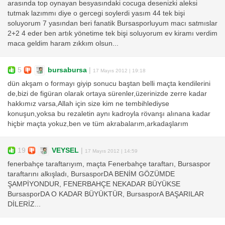
arasında top oynayan besyasındaki cocuga desenizki aleksi
tutmak lazımmı diye o gercegi soylerdi yasım 44 tek bişi
soluyorum 7 yasından beri fanatik Bursasporluyum macı satmıslar
2+2 4 eder ben artık yönetime tek bişi soluyorum ev kiramı verdim
maca geldim haram zıkkım olsun...
5
bursabursa
|
17 Mayıs 2012 | 19:18
dün akşam o formayı giyip sonucu baştan belli maçta kendilerini
de,bizi de figüran olarak ortaya sürenler,üzerinizde zerre kadar
hakkımız varsa,Allah için size kim ne tembihlediyse
konuşun,yoksa bu rezaletin aynı kadroyla rövanşı alınana kadar
hiçbir maçta yokuz,ben ve tüm akrabalarım,arkadaşlarım
19
VEYSEL
|
17 Mayıs 2012 | 14:59
fenerbahçe taraftarıyım, maçta Fenerbahçe taraftarı, Bursaspor
taraftarını alkışladı, BursasporDA BENİM GÖZÜMDE
ŞAMPİYONDUR, FENERBAHÇE NEKADAR BÜYÜKSE
BursasporDA O KADAR BÜYÜKTÜR, BursasporA BAŞARILAR
DİLERİZ...