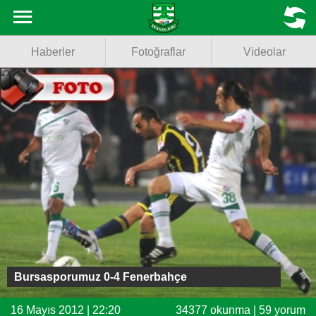
Haberler
MENU
Haberler
Fotoğraflar
Videolar
Fotoğraflar
Videolar
Basketbol
Voleybol
Puan Durumu
Fikstür
Facebook
Bursasporumuz 0-4 Fenerbahçe
Twitter
16 Mayıs 2012 | 22:20
34377 okunma | 59 yorum