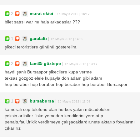
2
murat ekici
|
16 Mayıs 2012 | 16:17
bilet satısı war mı hala arkadaslar ???
1
garalaltı
|
16 Mayıs 2012 | 14:39
şikeci teröristlere gününü gösterelim.
2
tam35 göztepe
|
16 Mayıs 2012 | 13:17
haydi şanlı Bursaspor şikecilere kupa verme
teksas gözgöz elele kupayla dön adam gibi adam
hep beraber hep beraber hep beraber hep beraber Bursaspor
1
bursabursa
|
16 Mayıs 2012 | 11:58
kameralı cep telefonu olan herkes yakın mücadeleleri
çeksin.artistler fiske yemeden kendilerini yere atıp
penaltı,faul,frikik verdirmeye çalışacaklardır.nete aktarıp foyalarını
çıkarırız