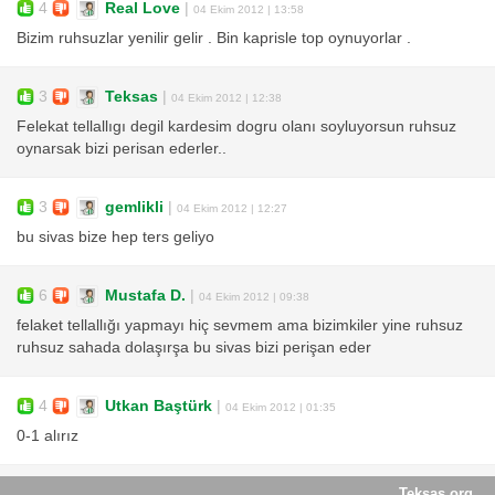
4
Real Love
|
04 Ekim 2012 | 13:58
Bizim ruhsuzlar yenilir gelir . Bin kaprisle top oynuyorlar .
3
Teksas
|
04 Ekim 2012 | 12:38
Felekat tellallıgı degil kardesim dogru olanı soyluyorsun ruhsuz
oynarsak bizi perisan ederler..
3
gemlikli
|
04 Ekim 2012 | 12:27
bu sivas bize hep ters geliyo
6
Mustafa D.
|
04 Ekim 2012 | 09:38
felaket tellallığı yapmayı hiç sevmem ama bizimkiler yine ruhsuz
ruhsuz sahada dolaşırşa bu sivas bizi perişan eder
4
Utkan Baştürk
|
04 Ekim 2012 | 01:35
0-1 alırız
Teksas.org