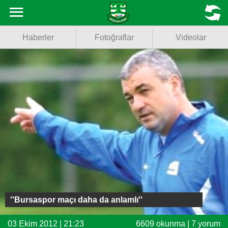
Haberler
MENU
Haberler
Fotoğraflar
Videolar
Fotoğraflar
Videolar
Basketbol
Voleybol
Puan Durumu
Fikstür
Facebook
''Bursaspor maçı daha da anlamlı''
Twitter
03 Ekim 2012 | 21:23
6609 okunma | 7 yorum