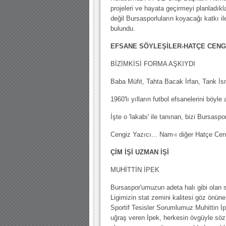
projeleri ve hayata geçirmeyi planladık
değil Bursasporluların koyacağı katkı i
bulundu.
EFSANE SÖYLEŞİLER-HATÇE CENG
BİZİMKİSİ FORMA AŞKIYDI
Baba Müfit, Tahta Bacak İrfan, Tank İs
1960'lı yılların futbol efsanelerini böyle
İşte o 'lakabı' ile tanınan, bizi Bursasp
Cengiz Yazıcı... Nam-ı diğer Hatçe Ceng
ÇİM İŞİ UZMAN İŞİ
MUHİTTİN İPEK
Bursaspor'umuzun adeta halı gibi olan s
Ligimizin stat zemini kalitesi göz önün
Sportif Tesisler Sorumlumuz Muhittin İpe
uğraş veren İpek, herkesin övgüyle söz e