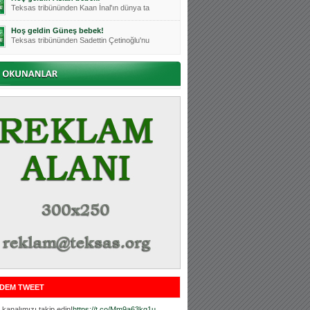
Teksas tribününden Kaan İnal'ın dünya ta
Hoş geldin Güneş bebek!
Teksas tribününden Sadettin Çetinoğlu'nu
Mutluluklar Ceyhun Tetik
Teksas tribünlerinin sevilen isimlerinde
Bursasporumuzun önü açılsın is
Teksaslı Bursasporlular Derneği Başkanı
Hoş geldin Alaz Bebek!
Teksas.org sistem yöneticisi, ekibimizin
Hoş geldin Göktuğ Bebek!
Teksas.org ekibimizden ve tribünlerimizi
Hoş geldin Kadir Kağan Bebek!
Teksas tribünlerinden Basri İleri'nin dü
Hoş geldin Ertuğrul Bebek!
Teksas tribünlerinden Emre Aydın'ın düny
MUTLULUKLAR SİNAN SILACI
Tribünlerimizin sevilen isimlerinden Sin
DEM TWEET
Hoş geldin Kerem Bebek!
Tribünlerimizden Mesut Ulusoy'un (Duka)
kanalımızı takip edin!
https://t.co/Mm9a63kg1u