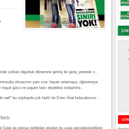
i
ğinde çoktan olgunluk dönemine girmiş bir genç yetenek o...
in mensubu olmasının yanı sıra, hayatı anlamaya, öğrenmeye
z hayal gücü ve yaşam tarzı diyebiliriz kolaylıkla...
bi naif" bu söyleşide çok farklı bir Enes Ünal bulacaksınız...
VDASI
GÜN
ler ile göreve geldikleri günden bu yana gerçekleştirdikleri
Youtube 