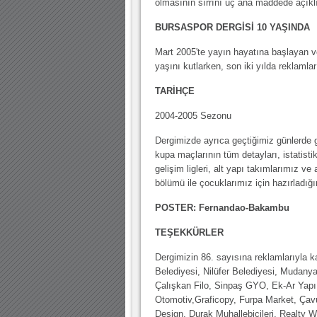
olmasının sırrını üç ana maddede açıklı
BURSASPOR DERGİSİ 10 YAŞINDA
Mart 2005'te yayın hayatına başlayan ve
yaşını kutlarken, son iki yılda reklamlar
TARİHÇE
2004-2005 Sezonu
Dergimizde ayrıca geçtiğimiz günlerde g
kupa maçlarının tüm detayları, istatisti
gelişim ligleri, alt yapı takımlarımız v
bölümü ile çocuklarımız için hazırladığ
POSTER: Fernandao-Bakambu
TEŞEKKÜRLER
Dergimizin 86. sayısına reklamlarıyla 
Belediyesi, Nilüfer Belediyesi, Mudany
Çalışkan Filo, Sinpaş GYO, Ek-Ar Yapı
Otomotiv,Graficopy, Furpa Market, Çavu
Design, Durak Muhallebicileri, Realty W