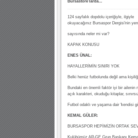
Bursastore'larda...
10.04.2023 14:44 |
Hoş geldin Göktuğ Bebek!
30.12.2022 18:00 |
Hoş geldin Kadir Kağan Bebek!
124 sayfalık dopdolu içeriğiyle, ilgiyle
11.11.2025 14:13 |
Hoş geldin Ertuğrul Bebek!
okuyacağınız Bursaspor Dergisi'nin yen
12.10.2025 17:30 |
MUTLULUKLAR SİNAN SILACI
sayısında neler mi var?
16.07.2024 14:32 |
Hoş geldin Kerem Bebek!
KAPAK KONUSU
08.01.2024 19:01 |
Hoş geldin Aslan bebek!
ENES ÜNAL:
03.01.2024 19:09 |
Hoş geldin Güneş bebek!
HAYALLERİMİN SINIRI YOK
Belki henüz futbolunda değil ama kişili
Bundaki en önemli faktör iyi bir ailen
açık karakteri, okuduğu kitaplar, sınırsı
Futbol odaklı ve yaşama dair 'kendisi gi
KEMAL GÜLER:
BURSASPOR HEPİMİZİN ORTAK SE
Kulübümüz AR-GE Grup Başkanı Kemal Gü