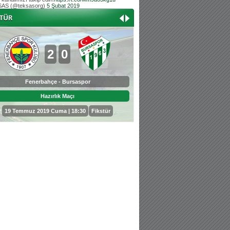
AS (@teksasorg)
5 Şubat 2019
Hoş geldin Aslan bebek!
Teksas tribününden Kaan İnal'ın dünya ta
Hoş geldin Güneş bebek!
Teksas tribününden Sadettin Çetinoğlu'nu
2
0
0
3
Fenerbahçe - Bursaspor
Bursaspor - Sepahan
Hazırlık Maçı
Hazırlık Maçı
19 Temmuz 2019 Cuma | 18:30
Fikstür
25 Temmuz 2019 Perşembe | 18: