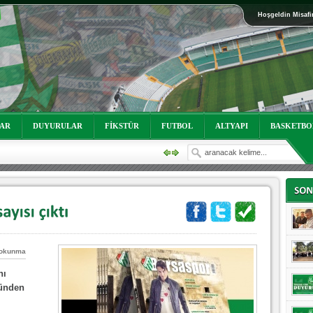
Hoşgeldin Misafi
oruz!
LAR
DUYURULAR
FİKSTÜR
FUTBOL
ALTYAPI
BASKETBO
 okunma
oruz!
nı
günden