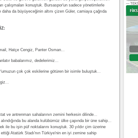
— TEKS
ları çalışmaları konuştuk. Bursaspor'un sadece yönetimlerle
le daha da büyüyeceğinin altını çizen Güler, camiaya çağrıda
İZ:
-
-
Bursaspor - Altınordu
mail, Hatçe Cengiz, Panter Osman...
1. Lig 32. Hafta
 anlatır babalarımız, dedelerimiz...
04 Temmuz 2020 Cumartesi | 20:00
Fikstür
or'umuzun çok çok eskilerine götüren bir isimle buluştuk...
iz...
tat ve antrenman sahalarının zemini herkesin dilinde...
e alındığında bu alanda kulübümüz ülke çapında bir üne sahip...
k ile bu işin püf noktalarını konuştuk. 30 yıldır çim üzerine
ttiği Atatürk Stadı'nın Türkiye'nin en iyi zemine sahip