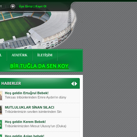
r!
|
Üye Girişi | Kayıt Ol
Mutluluklar Ceyhun Tetik
Teksas tribünlerinin sevilen isimlerinde
Bursasporumuzun önü açılsın is
Teksaslı Bursasporlular Derneği Başkanı
Hoş geldin Alaz Bebek!
Teksas.org sistem yöneticisi, ekibimizin
L
ATATÜRK
İLETİŞİM
Hoş geldin Göktuğ Bebek!
Teksas.org ekibimizden ve tribünlerimizi
Hoş geldin Kadir Kağan Bebek!
Teksas tribünlerinden Basri İleri'nin dü
Hoş geldin Ertuğrul Bebek!
Teksas tribünlerinden Emre Aydın'ın düny
MUTLULUKLAR SİNAN SILACI
Tribünlerimizin sevilen isimlerinden Sin
Hoş geldin Kerem Bebek!
Tribünlerimizden Mesut Ulusoy'un (Duka)
Hoş geldin Aslan bebek!