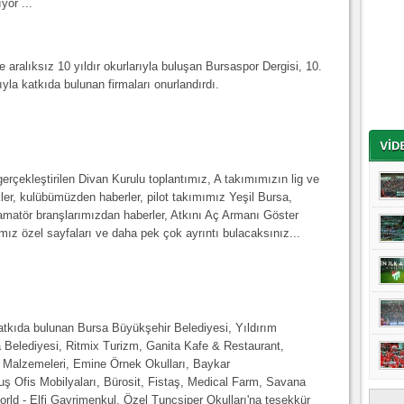
yor ...
 aralıksız 10 yıldır okurlarıyla buluşan Bursaspor Dergisi, 10.
ıyla katkıda bulunan firmaları onurlandırdı.
erçekleştirilen Divan Kurulu toplantımız, A takımımızın lig ve
kler, kulübümüzden haberler, pilot takımımız Yeşil Bursa,
e amatör branşlarımızdan haberler, Atkını Aç Armanı Göster
ımız özel sayfaları ve daha pek çok ayrıntı bulacaksınız...
katkıda bulunan Bursa Büyükşehir Belediyesi, Yıldırım
a Belediyesi, Ritmix Turizm, Ganita Kafe & Restaurant,
 Malzemeleri, Emine Örnek Okulları, Baykar
ş Ofis Mobilyaları, Bürosit, Fistaş, Medical Farm, Savana
orld - Elfi Gayrimenkul, Özel Tunçsiper Okulları'na teşekkür