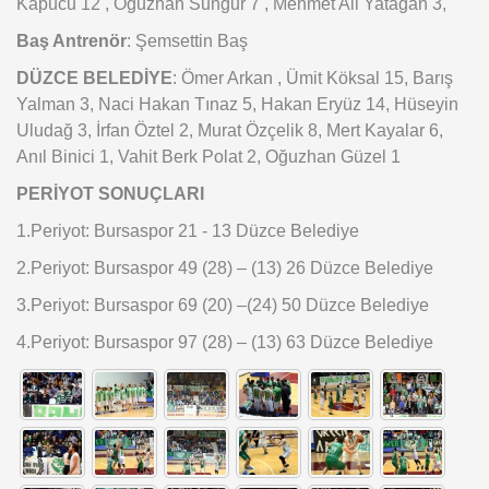
Kapucu 12 , Oğuzhan Sungur 7 , Mehmet Ali Yatağan 3,
Baş Antrenör
: Şemsettin Baş
DÜZCE BELEDİYE
: Ömer Arkan , Ümit Köksal 15, Barış
Yalman 3, Naci Hakan Tınaz 5, Hakan Eryüz 14, Hüseyin
Uludağ 3, İrfan Öztel 2, Murat Özçelik 8, Mert Kayalar 6,
Anıl Binici 1, Vahit Berk Polat 2, Oğuzhan Güzel 1
PERİYOT SONUÇLARI
1.Periyot: Bursaspor 21 - 13 Düzce Belediye
2.Periyot: Bursaspor 49 (28) – (13) 26 Düzce Belediye
3.Periyot: Bursaspor 69 (20) –(24) 50 Düzce Belediye
4.Periyot: Bursaspor 97 (28) – (13) 63 Düzce Belediye