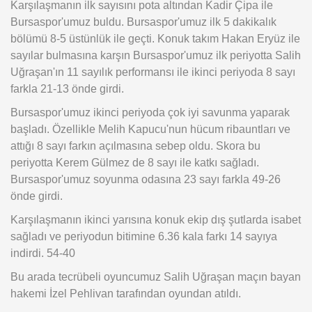
Karşılaşmanın ilk sayısını pota altından Kadir Çipa ile
Bursaspor'umuz buldu. Bursaspor'umuz ilk 5 dakikalık
bölümü 8-5 üstünlük ile geçti. Konuk takım Hakan Eryüz ile
sayılar bulmasına karşın Bursaspor'umuz ilk periyotta Salih
Uğraşan'ın 11 sayılık performansı ile ikinci periyoda 8 sayı
farkla 21-13 önde girdi.
Bursaspor'umuz ikinci periyoda çok iyi savunma yaparak
başladı. Özellikle Melih Kapucu'nun hücum ribauntları ve
attığı 8 sayı farkın açılmasına sebep oldu. Skora bu
periyotta Kerem Gülmez de 8 sayı ile katkı sağladı.
Bursaspor'umuz soyunma odasına 23 sayı farkla 49-26
önde girdi.
Karşılaşmanın ikinci yarısına konuk ekip dış şutlarda isabet
sağladı ve periyodun bitimine 6.36 kala farkı 14 sayıya
indirdi. 54-40
Bu arada tecrübeli oyuncumuz Salih Uğraşan maçın bayan
hakemi İzel Pehlivan tarafından oyundan atıldı.