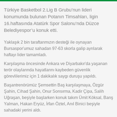
Instagram
Türkiye Basketbol 2.Lig B Grubu’nun lideri
konumunda bulunan Potanın Timsahları, ligin
Android
16.haftasında Atatürk Spor Salonu’nda Düzce
Belediyespor’u konuk etti.
iOS
Yaklaşık 2 bin taraftarımızın desteği ile oynayan
Bursaspor'umuz sahadan 97-63 skorla galip ayrılarak
haftayı lider tamamladı.
Karşılaşma öncesinde Ankara ve Diyarbakır'da yaşanan
terör olaylarında hayatlarını kaybeden güvenlik
görevlilerimiz için 1 dakikalık saygı duruşu yapıldı.
Başantrenörümüz Şemsettin Baş karşılaşmaya, Özgür
Şahin, Cihad Şahin, Onur Sonsırma, Kadir Çipa, Salih
Uğraşan, beşiyle başlarken konuk takım Ümit Köksal, Barış
Yalman, Hakan Eryüz, İrfan Öztel, Anıl Binici beşiyle
sahadaki yerini aldı.