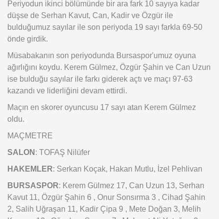
Periyodun ikinci bölümünde bir ara fark 10 sayıya kadar
düşse de Serhan Kavut, Can, Kadir ve Özgür ile
bulduğumuz sayılar ile son periyoda 19 sayı farkla 69-50
önde girdik.
Müsabakanın son periyodunda Bursaspor'umuz oyuna
ağırlığını koydu. Kerem Gülmez, Özgür Şahin ve Can Uzun
ise bulduğu sayılar ile farkı giderek açtı ve maçı 97-63
kazandı ve liderliğini devam ettirdi.
Maçın en skorer oyuncusu 17 sayı atan Kerem Gülmez
oldu.
MAÇMETRE
SALON
: TOFAŞ Nilüfer
HAKEMLER
: Serkan Koçak, Hakan Mutlu, İzel Pehlivan
BURSASPOR
: Kerem Gülmez 17, Can Uzun 13, Serhan
Kavut 11, Özgür Şahin 6 , Onur Sonsırma 3 , Cihad Şahin
2, Salih Uğraşan 11, Kadir Çipa 9 , Mete Doğan 3, Melih