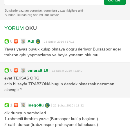
Gönder
YORUM
OKU
0
Adf
|
23 Şubat 2016 | 17:11
Yavas yavas buyuk kulup olmaya dogru ılerlıyor Bursaspor eger
trabzon gıbı yapmazlarsa ve boyle yonetım oldumu
0
cinaralti16
|
22 Şubat 2016 | 22:40
evet TEKSAS ORG
acin bi sayfa TRABZONA bugun desdek olmazsak nezaman
olacagiz?
1
inegöllü
|
22 Şubat 2016 | 13:32
dik duruşun sembolleri
1-rahmetli ibrahim yazıcı(Bursaspor kulüp başkanı)
2-salih dursun(trabzonspor profesyonel futbolcusu)