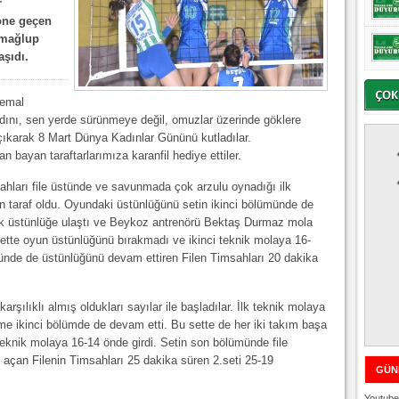
r
öne geçen
 mağlup
aşıdı.
Kemal
dını, sen yerde sürünmeye değil, omuzlar üzerinde göklere
ıkarak 8 Mart Dünya Kadınlar Gününü kutladılar.
n bayan taraftarlarımıza karanfil hediye ettiler.
ahları file üstünde ve savunmada çok arzulu oynadığı ilk
n taraf oldu. Oyundaki üstünlüğünü setin ikinci bölümünde de
lük üstünlüğe ulaştı ve Beykoz antrenörü Bektaş Durmaz mola
tte oyun üstünlüğünü bırakmadı ve ikinci teknik molaya 16-
ümünde de üstünlüğünü devam ettiren Filen Timsahları 20 dakika
karşılıklı almış oldukları sayılar ile başladılar. İlk teknik molaya
me ikinci bölümde de devam etti. Bu sette de her iki takım başa
teknik molaya 16-14 önde girdi. Setin son bölümünde file
ı açan Filenin Timsahları 25 dakika süren 2.seti 25-19
GÜN
Youtube 