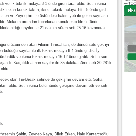
ı ve ilk teknik molaya 8-1 önde giren taraf oldu. Setin ikinci
— TEKS
tkili olan konuk takım, ikinci teknik molaya 16 – 8 önde girdi.
sleri ve Zeynep'in file üstündeki hakimiyeti ile gelen sayılarla
ldı. Molanın ardından toparlanan konuk ekip file üstünde
oklarla aldığı sayılar ile 21 dakika süren seti 25-16 kazanarak
1
3
unu üzerinden atan Filenin Timsahları, dördüncü sete çok iyi
Bursaspor - Samsun Bsb.
n bulduğu sayılar ile ilk teknik molaya 8-4 önde girdik. İyi
rdürdük ve ikinci teknik molaya 16-12 önde girdik. Setin son
Voleybol 1.Lig B Grubu 26. Hafta
ndı. Karşılıklı alınan sayılar ile 35 dakika süren seti 30-28'lik
03 Mart 2018 Cumartesi | 15:00
Fikstür
 oldu.
yecek olan Tie-Break setinde de çekişme devam etti. Saha
takım oldu. Setin ikinci bölümünde çekişme devam etti ve seti
du.
lü
asemin Şahin, Zeynep Kaya, Dilek Erken, Hale Kantarcıoğlu