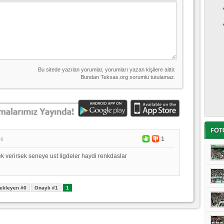
1
56
ek verirsek seneye ust ligdeler haydi renkdaslar
ekleyen #0
Onaylı #1
1