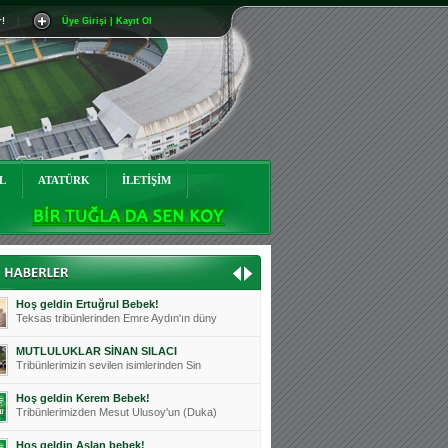
r!
|
Üye Girişi | Kayıt Ol
Mutluluklar Ceyhun Tetik
Teksas tribünlerinin sevilen isimlerinde
Bursasporumuzun önü açılsın is
Teksaslı Bursasporlular Derneği Başkanı
Hoş geldin Alaz Bebek!
Teksas.org sistem yöneticisi, ekibimizin
L
ATATÜRK
İLETİŞİM
Hoş geldin Göktuğ Bebek!
Teksas.org ekibimizden ve tribünlerimizi
Hoş geldin Kadir Kağan Bebek!
Teksas tribünlerinden Basri İleri'nin dü
Hoş geldin Ertuğrul Bebek!
Teksas tribünlerinden Emre Aydın'ın düny
MUTLULUKLAR SİNAN SILACI
Tribünlerimizin sevilen isimlerinden Sin
Hoş geldin Kerem Bebek!
Tribünlerimizden Mesut Ulusoy'un (Duka)
Hoş geldin Aslan bebek!