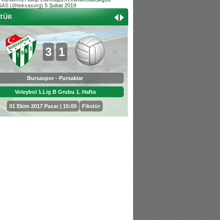
AS (@teksasorg)
5 Şubat 2019
Hoş geldin Aslan bebek!
Teksas tribününden Kaan İnal'ın dünya ta
Hoş geldin Güneş bebek!
Teksas tribününden Sadettin Çetinoğlu'nu
3
1
2
3
Bursaspor - Pursaklar
Ted Kolejliler - Bursas
Voleybol 1.Lig B Grubu 1. Hafta
Voleybol 1.Lig B Grubu 2. 
01 Ekim 2017 Pazar | 15:00
Fikstür
09 Ekim 2017 Pazartesi | 17:00