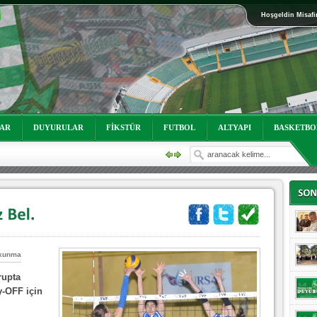
Hoşgeldin Misafi
oruz!
LAR
DUYURULAR
FİKSTÜR
FUTBOL
ALTYAPI
BASKETBO
kunma
rupta
-OFF için