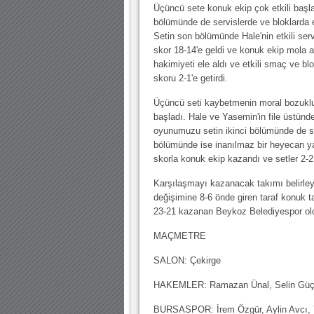
Üçüncü sete konuk ekip çok etkili başlad
bölümünde de servislerde ve bloklarda e
Setin son bölümünde Hale'nin etkili servi
skor 18-14'e geldi ve konuk ekip mola a
hakimiyeti ele aldı ve etkili smaç ve bl
skoru 2-1'e getirdi.
Üçüncü seti kaybetmenin moral bozukluğ
başladı. Hale ve Yasemin'in file üstünde
oyunumuzu setin ikinci bölümünde de sü
bölümünde ise inanılmaz bir heyecan yaşa
skorla konuk ekip kazandı ve setler 2-2
Karşılaşmayı kazanacak takımı belirle
değişimine 8-6 önde giren taraf konuk 
23-21 kazanan Beykoz Belediyespor ol
MAÇMETRE
SALON: Çekirge
HAKEMLER: Ramazan Ünal, Selin Güç
BURSASPOR: İrem Özgür, Aylin Avcı, Y