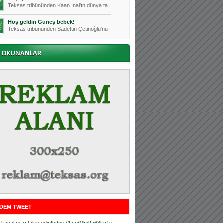
Teksas tribününden Kaan İnal'ın dünya ta
Hoş geldin Güneş bebek!
Teksas tribününden Sadettin Çetinoğlu'nu
Mutluluklar Ceyhun Tetik
Teksas tribünlerinin sevilen isimlerinde
Bursasporumuzun önü açılsın is
Teksaslı Bursasporlular Derneği Başkanı
Hoş geldin Alaz Bebek!
Teksas.org sistem yöneticisi, ekibimizin
Hoş geldin Göktuğ Bebek!
Teksas.org ekibimizden ve tribünlerimizi
Hoş geldin Kadir Kağan Bebek!
Teksas tribünlerinden Basri İleri'nin dü
Hoş geldin Ertuğrul Bebek!
Teksas tribünlerinden Emre Aydın'ın düny
MUTLULUKLAR SİNAN SILACI
Tribünlerimizin sevilen isimlerinden Sin
DEM TWEET
Hoş geldin Kerem Bebek!
Tribünlerimizden Mesut Ulusoy'un (Duka)
kanalımızı takip edin!
https://t.co/Mm9a63kg1u