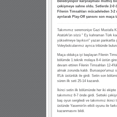
Belediyespor karşılaşması müthiş bi
çekişmeye sahne oldu. Setlerde 2-0 
Filenin Timsahları mücadeleden 3-2
ayrılarak Play-Off şansını son maça t
Takımımız seremoniye Gazi Mustafa 
Atatürk'ün sözü " Ey kahraman Türk ka
yükselmeye layıksın" yazan pankartla ç
Voleybolcularımız ayrıca tribünde buluna
Maça oldukça iyi başlayan Filenin Tims
bölümde 1.teknik molaya 8-4 üstün gire
devam ettiren Filenin Timsahları 12-4'
almak zorunda kaldı. Bursaspor'umuz se
8'Lik üstünlük ile girdi. Setin son böl
süren ilk seti 25-14 kazandı.
İkinci setin ilk bölümünde her iki ekipte 
takımımız 8-7 önde girdi. Setteki çekiş
baş oyun sergiledi ve takımımız ikinci 
üstünde Yasemin'in etkili oyunu ile fark
kazanmasını bildi.