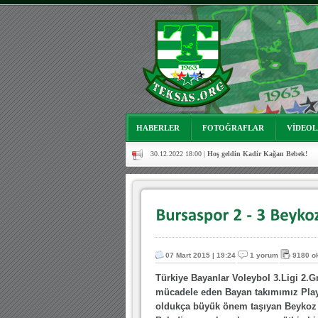
08.01.2024 19:01 |
Hoş geldin Aslan bebek!
03.01.2024 19:09 |
Hoş geldin Güneş bebek!
06.08.2023 16:16 |
Mutluluklar Ceyhun Tetik
06.07.2023 18:57 |
Bursasporumuzun önü açılsın istiy
03.05.2023 13:18 |
Hoş geldin Alaz Bebek!
10.04.2023 14:44 |
Hoş geldin Göktuğ Bebek!
HABERLER
FOTOĞRAFLAR
VİDEO
30.12.2022 18:00 |
Hoş geldin Kadir Kağan Bebek!
11.11.2025 14:13 |
Hoş geldin Ertuğrul Bebek!
12.10.2025 17:30 |
MUTLULUKLAR SİNAN SILACI
16.07.2024 14:32 |
Hoş geldin Kerem Bebek!
08.01.2024 19:01 |
Hoş geldin Aslan bebek!
07 Mart 2015 | 19:24
1 yorum
9180 o
03.01.2024 19:09 |
Hoş geldin Güneş bebek!
Türkiye Bayanlar Voleybol 3.Ligi 2.G
mücadele eden Bayan takımımız Play
oldukça büyük önem taşıyan Beykoz