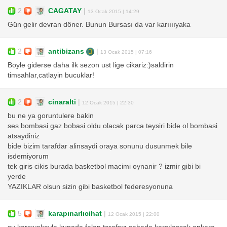
2
CAGATAY
|
13 Ocak 2015 | 14:29
Gün gelir devran döner. Bunun Bursası da var karııııyaka
2
antibizans
|
13 Ocak 2015 | 07:16
Boyle giderse daha ilk sezon ust lige cikariz:)saldirin
timsahlar,catlayin bucuklar!
2
cinaralti
|
12 Ocak 2015 | 22:30
bu ne ya goruntulere bakin
ses bombasi gaz bobasi oldu olacak parca teysiri bide ol bombasi
atsaydiniz
bide bizim tarafdar alinsaydi oraya sonunu dusunmek bile
isdemiyorum
tek giris cikis burada basketbol macimi oynanir ? izmir gibi bi
yerde
YAZIKLAR olsun sizin gibi basketbol federesyonuna
5
karapınarlıcihat
|
12 Ocak 2015 | 22:00