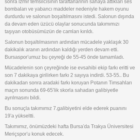
sonra İzmir temsilcisinin taraftarlarının sahaya attıkları ses
bombaları ve yabancı maddeler nedeniyle hakem oyunu
durdurdu ve salonun boşaltılmasını istedi. Salonun dışında
da devam eden üzücü olaylar sonucunda takımımızı
taşıyan otobüsümüzün de camları kırıldı.
Salonun boşaltılmasının ardından mücadele yaklaşık 30
dakikalık aranın ardından kaldığı yerden devam etti.
Bursaspor'umuz bu çeyreği de 55-45 önde tamamladı.
Mücadelenin son çeyreğinde ise evsahibi ekip farkı eritti ve
son 7 dakikaya girilirken farkı 2 sayıya indirdi. 53-55.. Bu
dakikadan sonra aradaki farkı koruyan Potanın Timsahları
maçın sonunda 69-65'lik skorla sahadan galibiyetle
ayrılmasını bildi.
Bu sonuçla takımımız 7.galibiyetini elde ederek puanını
19'a yükseltti.
Takımımız, önümüzdeki hafta Bursa'da Trakya Üniversitesi
Meriçspor'u konuk edecek.