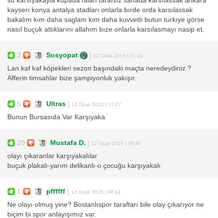
su karsıyakayla kupada falan tarafsız sahada karsılassak ankara
kayserı konya antalya stadları onlarla bırde orda karsılassak
bakalım kım daha saglam kım daha kuvvetlı butun turkıye görse
nasıl buçuk attıklarını allahım bıze onlarla karsılasmayı nasip et.
2
Sosyopat
|
12 Ocak 2015 | 21:24
Lan kaf kaf köpekleri sezon başındaki maçta neredeydiniz ?
Afferin timsahlar bize şampiyonluk yakışır.
5
Ultras
|
12 Ocak 2015 | 17:27
Bunun Bursasıda Var Karşıyaka
20
Mustafa D.
|
12 Ocak 2015 | 09:30
olayı çıkaranlar karşıyakalılar
buçuk plakalı-yarım delikanlı-o.çocuğu karşıyakalı
1
pffffff
|
12 Ocak 2015 | 08:14
Ne olayı olmuş yine? Bostanlıspor taraftarı bile olay çıkarıyor ne
biçim bi spor anlayışımız var.