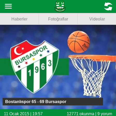
Haberler
MENU
Haberler
Fotoğraflar
Videolar
Fotoğraflar
Videolar
Basketbol
Voleybol
Puan Durumu
Fikstür
Facebook
Bostanlıspor 65 - 69 Bursaspor
Twitter
11 Ocak 2015 | 19:57
12771 okunma | 9 yorum