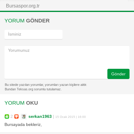
Bursaspor.org.tr
YORUM
GÖNDER
Gönder
YORUM
OKU
2
serkan1963
|
15 Ocak 2015 | 16:00
Bursayada bekleriz,