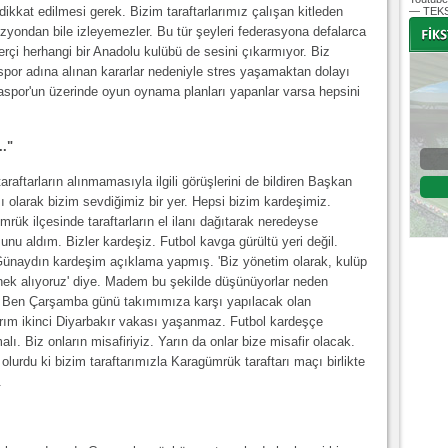
 dikkat edilmesi gerek. Bizim taraftarlarımız çalışan kitleden
— TEKS
izyondan bile izleyemezler. Bu tür şeyleri federasyona defalarca
erçi herhangi bir Anadolu kulübü de sesini çıkarmıyor. Biz
aspor adına alınan kararlar nedeniyle stres yaşamaktan dolayı
por'un üzerinde oyun oynama planları yapanlar varsa hepsini
-
-
."
Bursaspor - Altınordu
tarların alınmamasıyla ilgili görüşlerini de bildiren Başkan
1. Lig 32. Hafta
 olarak bizim sevdiğimiz bir yer. Hepsi bizim kardeşimiz.
04 Temmuz 2020 Cumartesi | 20:00
Fikstür
k ilçesinde taraftarların el ilanı dağıtarak neredeyse
u aldım. Bizler kardeşiz. Futbol kavga gürültü yeri değil.
naydın kardeşim açıklama yapmış. 'Biz yönetim olarak, kulüp
nek alıyoruz' diye. Madem bu şekilde düşünüyorlar neden
ar? Ben Çarşamba günü takımımıza karşı yapılacak olan
rım ikinci Diyarbakır vakası yaşanmaz. Futbol kardeşçe
lı. Biz onların misafiriyiz. Yarın da onlar bize misafir olacak.
lurdu ki bizim taraftarımızla Karagümrük taraftarı maçı birlikte
.