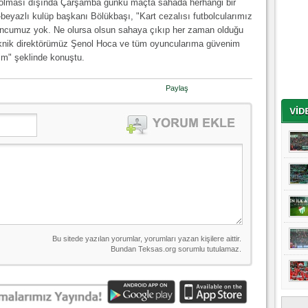
n olması dışında Çarşamba günkü maçta sahada herhangi bir
-beyazlı kulüp başkanı Bölükbaşı, "Kart cezalısı futbolcularımız
yuncumuz yok. Ne olursa olsun sahaya çıkıp her zaman olduğu
Teknik direktörümüz Şenol Hoca ve tüm oyuncularıma güvenim
im" şeklinde konuştu.
Paylaş