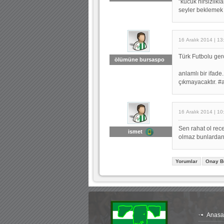
"kucuk hirsizlikl
seyler beklemek a
16 Aralık 2014 | 13
Türk Futbolu ge
ölümüne bursaspo
anlamlı bir ifad
çıkmayacaktır. #
16 Aralık 2014 | 10
Sen rahat ol rec
ismet
olmaz bunlarda
Yorumlar
Onay B
Anasa