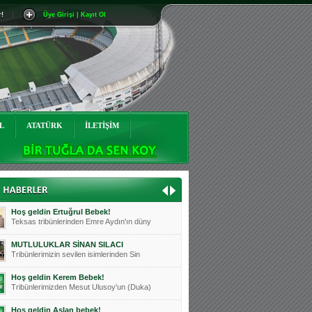
r!
|
Üye Girişi | Kayıt Ol
Mutluluklar Ceyhun Tetik
Teksas tribünlerinin sevilen isimlerinde
Bursasporumuzun önü açılsın is
Teksaslı Bursasporlular Derneği Başkanı
Hoş geldin Alaz Bebek!
Teksas.org sistem yöneticisi, ekibimizin
L
ATATÜRK
İLETİŞİM
Hoş geldin Göktuğ Bebek!
Teksas.org ekibimizden ve tribünlerimizi
Hoş geldin Kadir Kağan Bebek!
Teksas tribünlerinden Basri İleri'nin dü
Hoş geldin Ertuğrul Bebek!
Teksas tribünlerinden Emre Aydın'ın düny
MUTLULUKLAR SİNAN SILACI
Tribünlerimizin sevilen isimlerinden Sin
Hoş geldin Kerem Bebek!
Tribünlerimizden Mesut Ulusoy'un (Duka)
Hoş geldin Aslan bebek!