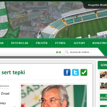
Hoşgeldin Misafi
oruz!
LAR
DUYURULAR
FİKSTÜR
FUTBOL
ALTYAPI
BASKETBO
 okunma
Ziraat
maçı