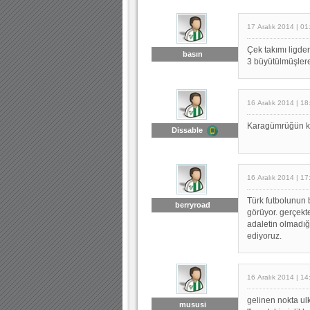
17 Aralık 2014 | 01
Çek takımı ligde
basın
3 büyütülmüşlere
16 Aralık 2014 | 18
Karagümrüğün ke
Dissable
16 Aralık 2014 | 17
Türk futbolunun 
berryroad
görüyor. gerçekte
adaletin olmadığ
ediyoruz.
16 Aralık 2014 | 14
gelinen nokta ul
mususi