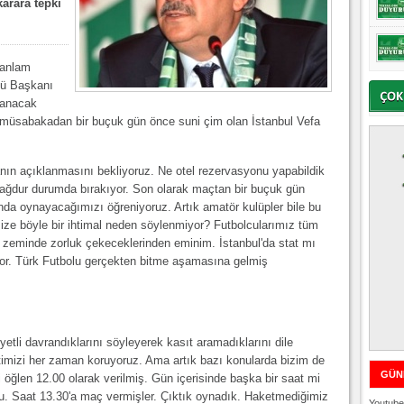
arara tepki
 anlam
bü Başkanı
nanacak
müsabakadan bir buçuk gün önce suni çim olan İstanbul Vefa
nın açıklanmasını bekliyoruz. Ne otel rezervasyonu yapabildik
mağdur durumda bırakıyor. Son olarak maçtan bir buçuk gün
nda oynayacağımızı öğreniyoruz. Artık amatör kulüpler bile bu
ze böyle bir ihtimal neden söylenmiyor? Futbolcularımız tüm
 zeminde zorluk çekeceklerinden eminim. İstanbul'da stat mı
iyor. Türk Futbolu gerçekten bitme aşamasına gelmiş
iyetli davrandıklarını söyleyerek kasıt aramadıklarını dile
etimizi her zaman koruyoruz. Ama artık bazı konularda bizim de
GÜN
öğlen 12.00 olarak verilmiş. Gün içerisinde başka bir saat mi
u. Saat 13.30'a maç vermişler. Çıktık oynadık. Haketmediğimiz
Youtube 