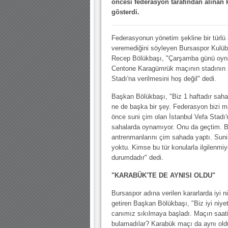
öncesi federasyon tarafından alınan k
gösterdi.
Federasyonun yönetim şekline bir türlü
veremediğini söyleyen Bursaspor Kulü
Recep Bölükbaşı, "Çarşamba günü oy
Centone Karagümrük maçının stadının 
Stadı'na verilmesini hoş değil" dedi.
Başkan Bölükbaşı, "Biz 1 haftadır saha
ne de başka bir şey. Federasyon bizi 
önce suni çim olan İstanbul Vefa Stadı'
sahalarda oynamıyor. Onu da geçtim. Bi
antrenmanlarını çim sahada yaptı. Suni
yoktu. Kimse bu tür konularla ilgilenm
durumdadır" dedi.
"KARABÜK'TE DE AYNISI OLDU"
Bursaspor adına verilen kararlarda iyi n
getiren Başkan Bölükbaşı, "Biz iyi niy
canımız sıkılmaya başladı. Maçın saati 
bulamadılar? Karabük maçı da aynı old