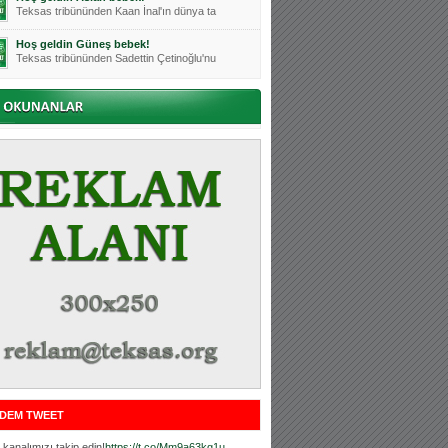
Teksas tribününden Kaan İnal'ın dünya ta
Hoş geldin Güneş bebek!
Teksas tribününden Sadettin Çetinoğlu'nu
Mutluluklar Ceyhun Tetik
Teksas tribünlerinin sevilen isimlerinde
Bursasporumuzun önü açılsın is
Teksaslı Bursasporlular Derneği Başkanı
Hoş geldin Alaz Bebek!
Teksas.org sistem yöneticisi, ekibimizin
Hoş geldin Göktuğ Bebek!
Teksas.org ekibimizden ve tribünlerimizi
Hoş geldin Kadir Kağan Bebek!
Teksas tribünlerinden Basri İleri'nin dü
Hoş geldin Ertuğrul Bebek!
Teksas tribünlerinden Emre Aydın'ın düny
MUTLULUKLAR SİNAN SILACI
Tribünlerimizin sevilen isimlerinden Sin
DEM TWEET
Hoş geldin Kerem Bebek!
Tribünlerimizden Mesut Ulusoy'un (Duka)
kanalımızı takip edin!
https://t.co/Mm9a63kg1u