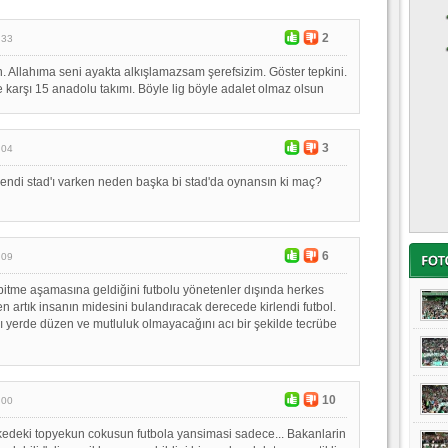
2
:33
n. Allahıma seni ayakta alkışlamazsam şerefsizim. Göster tepkini.
 karşı 15 anadolu takımı. Böyle lig böyle adalet olmaz olsun
3
:04
ndi stad'ı varken neden başka bi stad'da oynansın ki maç?
6
:09
bitme aşamasına geldiğini futbolu yönetenler dışında herkes
n artık insanın midesini bulandıracak derecede kirlendi futbol.
ı yerde düzen ve mutluluk olmayacağını acı bir şekilde tecrübe
10
:00
kedeki topyekun cokusun futbola yansimasi sadece... Bakanlarin