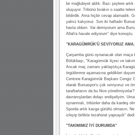
bir mağlubiyet aldık. Bazı şeylere artık
oluşuyor. Tribünü bırakın o saatte telev
bildirdik. Ama hiçbir cevap alamadık. G
yalnız kalıyoruz. Son iki haftadır Burs
hasta oldum. Var demiyorum ama Bursas
Allah'a havale ediyorum" diye konuştu.
"KARAGÜMRÜK'Ü SEVİYORUZ AMA..
Çarşamba günü oynanacak olan maça taraf
Bölükbaşı, "Karagümrük ilçesi ve takımı
Ancak maç zamanı yaklaştıkça Karagümrü
örgütlenme aşamasına geldikleri duyumun
Centone Karagümrük Başkanı Cengiz Gü
olarak Bursaspor'u çok seviyoruz ve ör
taraftarlarını da bu fikre yöneltmiyorl
davranışlardan dolayı endişeliyim. Uma
oynanmalı, tribünler daha da kardeş olma
Sporda artık kavga gürültü olmasın. Ne o
izleyip birlikte tezahürat yapsaydı" dedi
"TAKIMIMIZ İYİ DURUMDA"