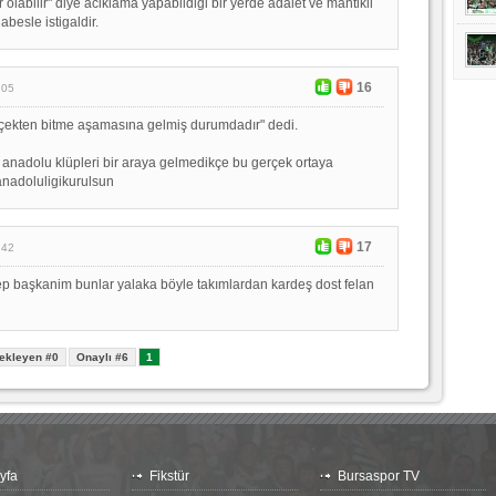
ar olabilir" diye aciklama yapabildigi bir yerde adalet ve mantikli
besle istigaldir.
16
:05
rçekten bitme aşamasına gelmiş durumdadır" dedi.
e. anadolu klüpleri bir araya gelmedikçe bu gerçek ortaya
anadoluligikurulsun
17
:42
ep başkanim bunlar yalaka böyle takımlardan kardeş dost felan
n
ekleyen #0
Onaylı #6
1
yfa
Fikstür
Bursaspor TV