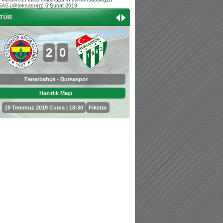
AS (@teksasorg)
5 Şubat 2019
Hoş geldin Aslan bebek!
Teksas tribününden Kaan İnal'ın dünya ta
Hoş geldin Güneş bebek!
Teksas tribününden Sadettin Çetinoğlu'nu
2
0
0
3
Fenerbahçe - Bursaspor
Bursaspor - Sepahan
Hazırlık Maçı
Hazırlık Maçı
19 Temmuz 2019 Cuma | 18:30
Fikstür
25 Temmuz 2019 Perşembe | 18: