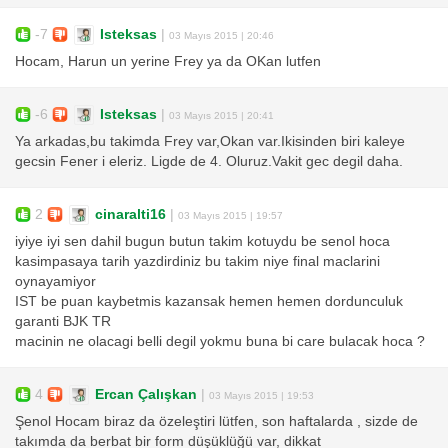
-7
Isteksas
|
03 Mayıs 2015 | 20:46
Hocam, Harun un yerine Frey ya da OKan lutfen
-6
Isteksas
|
03 Mayıs 2015 | 20:41
Ya arkadas,bu takimda Frey var,Okan var.Ikisinden biri kaleye
gecsin Fener i eleriz. Ligde de 4. Oluruz.Vakit gec degil daha.
2
cinaralti16
|
03 Mayıs 2015 | 19:57
iyiye iyi sen dahil bugun butun takim kotuydu be senol hoca
kasimpasaya tarih yazdirdiniz bu takim niye final maclarini
oynayamiyor
IST be puan kaybetmis kazansak hemen hemen dordunculuk
garanti BJK TR
macinin ne olacagi belli degil yokmu buna bi care bulacak hoca ?
4
Ercan Çalışkan
|
03 Mayıs 2015 | 19:53
Şenol Hocam biraz da özeleştiri lütfen, son haftalarda , sizde de
takımda da berbat bir form düşüklüğü var, dikkat