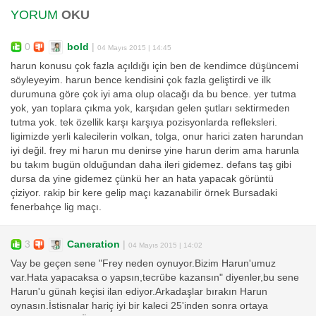
YORUM
OKU
0
bold
|
04 Mayıs 2015 | 14:45
harun konusu çok fazla açıldığı için ben de kendimce düşüncemi
söyleyeyim. harun bence kendisini çok fazla geliştirdi ve ilk
durumuna göre çok iyi ama olup olacağı da bu bence. yer tutma
yok, yan toplara çıkma yok, karşıdan gelen şutları sektirmeden
tutma yok. tek özellik karşı karşıya pozisyonlarda refleksleri.
ligimizde yerli kalecilerin volkan, tolga, onur harici zaten harundan
iyi değil. frey mi harun mu denirse yine harun derim ama harunla
bu takım bugün olduğundan daha ileri gidemez. defans taş gibi
dursa da yine gidemez çünkü her an hata yapacak görüntü
çiziyor. rakip bir kere gelip maçı kazanabilir örnek Bursadaki
fenerbahçe lig maçı.
3
Caneration
|
04 Mayıs 2015 | 14:02
Vay be geçen sene "Frey neden oynuyor.Bizim Harun'umuz
var.Hata yapacaksa o yapsın,tecrübe kazansın" diyenler,bu sene
Harun'u günah keçisi ilan ediyor.Arkadaşlar bırakın Harun
oynasın.İstisnalar hariç iyi bir kaleci 25'inden sonra ortaya