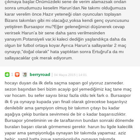
çıkmaya başlar.Önümüzdeki sene de verim alamazsak ondan
sonra umudumuzu keselim Harun'dan.Ne takımı olduğumuza
karar verelim önce.Hazır yeteneği olan oyuncuları toplayan
Bizans takımları gibi mi olacağız,yoksa kendi genç oyuncusunu
yetiştiren Bursaspor mu?Eğer geleneğimizi düşünerek cevap
verirsek Harun'a bir sene daha şans verilmesinden
yanayım.Potansiyeli var,ki kaleci dediğin yaşlandıkça daha da
olgun bir futbol ortaya koyar.Ayrıca Harun'a sallayanlar 2 maç
oynayıp,"doğal olarak" hata yaptıktan sonra Ertuğrul'a da mı
sallayacaklar çok merak ediyorum.
1
berryroad
|
04 Mayıs 2015 | 14:01
hocayı duyan da ilk defa saçma sapan gol yiyoruz zanneder.
sezon başından beri bizim acayip gol yemediğimiz kaç tane maç
var hocam. bu sefer sayısı biraz fazla oldu tek fark o. Bursaspor
ilk 6 ya oynayıp kupada yarı finali olarak görecekse başarılıyız
denilebilir ama şampiyon olmuş bir takımın çıtayı bu kadar
aşağıya çekip bunlara sevinmesi de bir o kadar başarısızlıktır.
Bursapor yönetiminin ve de taraftarının bundan sonraki dönemde
buraları başarı olarak görmemesi gerekir. harun bu ligde kalecilik
yapar ama şampiyonluğa oynayan bir takımda yapamaz. aziz
behiç, şamil hatta josue şampiyonluğa oynayan takımda