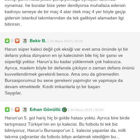
oynamaz. he buralar bize yeter deniliyorsa muhafaza edersin
kadroyu seneye de bir maç 4 atar ötek maç 4 yer böyle geçip
gidersin istanbul takımlarından da tek galibiyet alamadan ligi
bitirirsin.
8
Bekir B.
|
04 Mayıs 2015 | 10:04
Harun süper kaleci değil çok eksiği var evet ama önünde iyi bir
defans yoksa dünyanın en iyi kalecisinin bile hiç bir şansı ve
süperliği yoktur. Harun'a bu kadar yüklenmek çok haksızca.
Ayrıca, madem böyle bir defansla çıkılıyor o zaman defans önünü
kuvvetlendirmek gerekirdi bence. Ama onu da göremedim.
Bursasporumuz bu sene gerekeni yapmıştır ve yapmaya da
devam etmektedir. Kısıtlı imkanlarla iyi bir başarı
Saygılar,
5
Erhan Gönüllü
|
04 Mayıs 2015 | 00:42
Harun'un 5. gol hariç hiç bi golde hatası yoktu. Ayrıca bire birde
tartışmasız Türkiye'nin en iyi kalecisi. Bu futbolu bi tek biz
bilmiyoruz, Harun'u Bursaspor'un 1. kalecisi yapanlar da, milli
takıma çağıranlar da futbolu biliyo anlatmak istediğim bu...