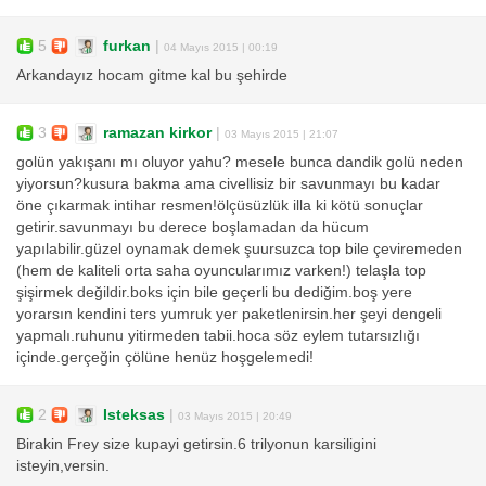
5
furkan
|
04 Mayıs 2015 | 00:19
Arkandayız hocam gitme kal bu şehirde
3
ramazan kirkor
|
03 Mayıs 2015 | 21:07
golün yakışanı mı oluyor yahu? mesele bunca dandik golü neden
yiyorsun?kusura bakma ama civellisiz bir savunmayı bu kadar
öne çıkarmak intihar resmen!ölçüsüzlük illa ki kötü sonuçlar
getirir.savunmayı bu derece boşlamadan da hücum
yapılabilir.güzel oynamak demek şuursuzca top bile çeviremeden
(hem de kaliteli orta saha oyuncularımız varken!) telaşla top
şişirmek değildir.boks için bile geçerli bu dediğim.boş yere
yorarsın kendini ters yumruk yer paketlenirsin.her şeyi dengeli
yapmalı.ruhunu yitirmeden tabii.hoca söz eylem tutarsızlığı
içinde.gerçeğin çölüne henüz hoşgelemedi!
2
Isteksas
|
03 Mayıs 2015 | 20:49
Birakin Frey size kupayi getirsin.6 trilyonun karsiligini
isteyin,versin.