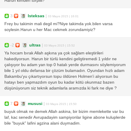
Harun kimden torpilli?
3
Isteksas
|
03 Mayıs 2015 | 16:01
Frey bu takimin mali degil mi?Niye takimda yok.bilen varsa
soylesin.Harun u her Mac cekmek zorundamiyiz?
-2
ultras
|
03 Mayıs 2015 | 15:52
Ya hocam bırak Allah aşkına ya çok sağlam eleştirileri
hakediyorsun. Harun bir türlü kendini geliştiremedi 1 yıldır ne
çalışıyor bu adam yan top 0 hatalı yerde durmasını söylemiyorum
bile 1 yıl oldu defansa bir çözüm bulamadın. Oyundan hızlı adam
Bakambu'yu çıkartıyorsun topu öldüren Holmen'i alıyorsun bu
hatayı ben yapmazdım oyun bu kadar kötü okunmaz bazen
düşünüyorum siz teknik adamlarla aramızda ki fark ne diye ?
7
mususi
|
03 Mayıs 2015 | 15:50
buyuk olmak ne demek Allah askina, bir bizim memlekette var bu
laf, kac senedir Avrupadayim sampiyonlar ligine abone kuluplerde
bile "buyuk" lafini agzina alani duymadim.