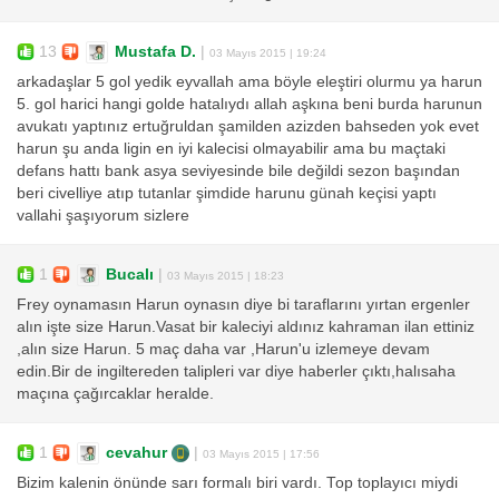
13
Mustafa D.
|
03 Mayıs 2015 | 19:24
arkadaşlar 5 gol yedik eyvallah ama böyle eleştiri olurmu ya harun
5. gol harici hangi golde hatalıydı allah aşkına beni burda harunun
avukatı yaptınız ertuğruldan şamilden azizden bahseden yok evet
harun şu anda ligin en iyi kalecisi olmayabilir ama bu maçtaki
defans hattı bank asya seviyesinde bile değildi sezon başından
beri civelliye atıp tutanlar şimdide harunu günah keçisi yaptı
vallahi şaşıyorum sizlere
1
Bucalı
|
03 Mayıs 2015 | 18:23
Frey oynamasın Harun oynasın diye bi taraflarını yırtan ergenler
alın işte size Harun.Vasat bir kaleciyi aldınız kahraman ilan ettiniz
,alın size Harun. 5 maç daha var ,Harun'u izlemeye devam
edin.Bir de ingiltereden talipleri var diye haberler çıktı,halısaha
maçına çağırcaklar heralde.
1
cevahur
|
03 Mayıs 2015 | 17:56
Bizim kalenin önünde sarı formalı biri vardı. Top toplayıcı miydi