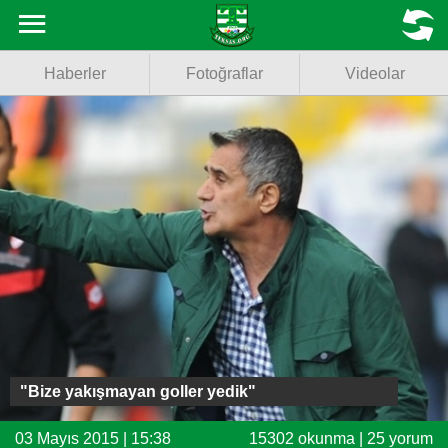
Haberler
MENU
Haberler
Fotoğraflar
Videolar
Fotoğraflar
Videolar
Basketbol
Voleybol
Puan Durumu
Fikstür
Facebook
"Bize yakışmayan goller yedik"
Twitter
03 Mayıs 2015 | 15:38
15302 okunma | 25 yorum