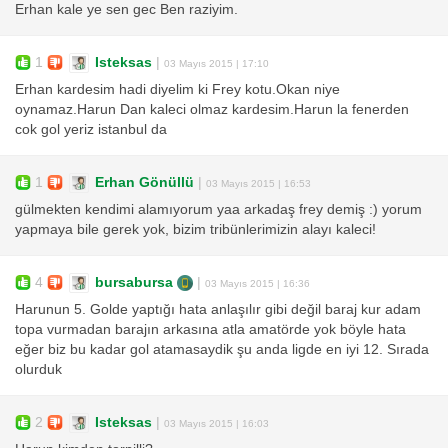
Erhan kale ye sen gec Ben raziyim.
1
Isteksas
|
03 Mayıs 2015 | 17:10
Erhan kardesim hadi diyelim ki Frey kotu.Okan niye
oynamaz.Harun Dan kaleci olmaz kardesim.Harun la fenerden
cok gol yeriz istanbul da
1
Erhan Gönüllü
|
03 Mayıs 2015 | 16:53
gülmekten kendimi alamıyorum yaa arkadaş frey demiş :) yorum
yapmaya bile gerek yok, bizim tribünlerimizin alayı kaleci!
4
bursabursa
|
03 Mayıs 2015 | 16:36
Harunun 5. Golde yaptığı hata anlaşılır gibi değil baraj kur adam
topa vurmadan barajın arkasına atla amatörde yok böyle hata
eğer biz bu kadar gol atamasaydik şu anda ligde en iyi 12. Sırada
olurduk
2
Isteksas
|
03 Mayıs 2015 | 16:03