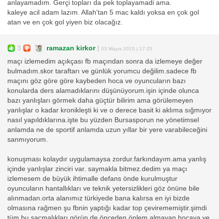
anlayamadım. Gerçi topları da pek toplayamadi ama.
kaleye acil adam lazım. Allah'tan 5 mac kaldı yoksa en çok gol
atan ve en çok gol yiyen biz olacağız.
3
ramazan kirkor
|
03 Mayıs 2015 | 17:25
maçı izlemedim açıkçası fb maçından sonra da izlemeye değer
bulmadım.skor taraftarı ve günlük yorumcu değilim.sadece fb
maçını göz göre göre kaybeden hoca ve oyuncuların bazı
konularda ders alamadıklarını düşünüyorum.işin içinde olunca
bazı yanlışları görmek daha güçtür bilirim ama görülemeyen
yanlışlar o kadar kronikleşti ki ve o derece basit ki aklıma sığmıyor
nasıl yapıldıklarına.işte bu yüzden Bursasporun ne yönetimsel
anlamda ne de sportif anlamda uzun yıllar bir yere varabileceğini
sanmıyorum.
konuşması kolaydır uygulamaysa zordur.farkındayım.ama yanlış
içinde yanlışlar zinciri var. saymakla bitmez.dedim ya maçı
izlemesem de büyük ihtimalle defans önde kurulmuştur
oyuncuların hantallıkları ve teknik yetersizlikleri göz önüne bile
alınmadan.orta alanımız türkiyede bana kalırsa en iyi bizde
olmasına rağmen şu fbnin yaptığı kadar top çevirememiştir.şimdi
tüm bu saçmalıkları görüp de önceden önlem almayan hocaya ve