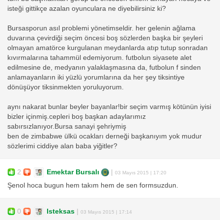
isteği gittikçe azalan oyunculara ne diyebilirsiniz ki?
Bursasporun asıl problemi yönetimseldir. her gelenin ağlama
duvarına çevirdiği seçim öncesi boş sözlerden başka bir şeyleri
olmayan amatörce kurgulanan meydanlarda atıp tutup sonradan
kıvırmalarına tahammül edemiyorum. futbolun siyasete alet
edilmesine de, medyanın yalaklaşmasına da, futbolun f sinden
anlamayanların iki yüzlü yorumlarına da her şey tiksintiye
dönüşüyor tiksinmekten yoruluyorum.
aynı nakarat bunlar beyler bayanlar!bir seçim varmış kötünün iyisi
bizler içinmiş.cepleri boş başkan adaylarımız
sabırsızlanıyor.Bursa sanayi şehriymiş
ben de zimbabwe ülkü ocakları derneği başkanıyım yok mudur
sözlerimi ciddiye alan baba yiğitler?
2
Emektar Bursalı
|
03 Mayıs 2015 | 17:20
Şenol hoca bugun hem takım hem de sen formsuzdun.
0
Isteksas
|
03 Mayıs 2015 | 17:14