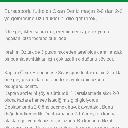
Instagram
Bursasporlu futbolcu Okan Deniz maçın 2-0 dan 2-2
ye gelmesine üzüldüklerini dile getirerek,
Android
’Öne geçtikten sonra maçı vermememiz gerekiyordu.
İnşallah, bize tecrübe olur’ dedi.
iOS
İbrahim Öztürk de 3 puanı hak eden taraf olduklarını ancak
bir puanla ayrıldıkları için çok üzgün olduğunu söyledi.
Kaptan Ömer Erdoğan ise Sivasspor deplasmanın 2 farkla
öne geçip sahadan beraberlikle ayrılmanın üzücü
olduğunu belirtti.
Kaptan sözlerini şöyle sürdürdü; " Karşılaşmada skor 2-0
olana kadara her şey istediğimiz gibi gidiyordu.
Deplasmanda 2-0 öne geçmek büyük avantajdı. Bunu
değerlendiremedik. Deplasmanda 2-1 öndeyken kontra
ataktan gol yemek bizim için üzücü. Bu konuda dikkatli
olmamız lazım. Bu sezon maalesef bu yıkımları yaşıyoruz.