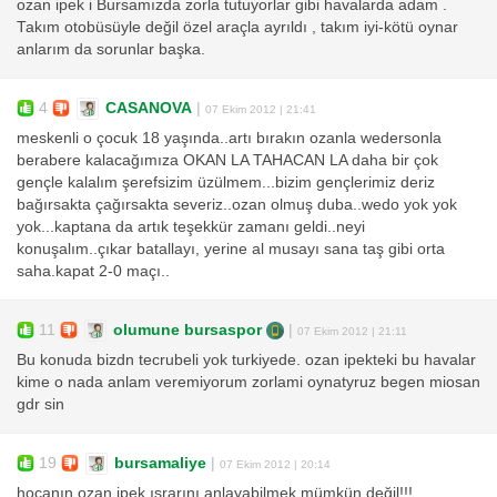
ozan ipek i Bursamızda zorla tutuyorlar gibi havalarda adam .
Takım otobüsüyle değil özel araçla ayrıldı , takım iyi-kötü oynar
anlarım da sorunlar başka.
4
CASANOVA
|
07 Ekim 2012 | 21:41
meskenli o çocuk 18 yaşında..artı bırakın ozanla wedersonla
berabere kalacağımıza OKAN LA TAHACAN LA daha bir çok
gençle kalalım şerefsizim üzülmem...bizim gençlerimiz deriz
bağırsakta çağırsakta severiz..ozan olmuş duba..wedo yok yok
yok...kaptana da artık teşekkür zamanı geldi..neyi
konuşalım..çıkar batallayı, yerine al musayı sana taş gibi orta
saha.kapat 2-0 maçı..
11
olumune bursaspor
|
07 Ekim 2012 | 21:11
Bu konuda bizdn tecrubeli yok turkiyede. ozan ipekteki bu havalar
kime o nada anlam veremiyorum zorlami oynatyruz begen miosan
gdr sin
19
bursamaliye
|
07 Ekim 2012 | 20:14
hocanın ozan ipek ısrarını anlayabilmek mümkün değil!!!