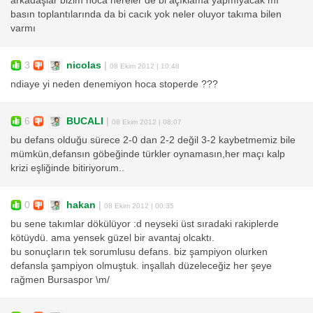
arkadaşlar bizim hoca nereler de bi açıklama yapmıyacak mı
basın toplantılarında da bi cacık yok neler oluyor takıma bilen
varmı
3
nicolas
|
08 Ekim 2012 | 10:48
ndiaye yi neden denemiyon hoca stoperde ???
6
BUCALI
|
08 Ekim 2012 | 08:07
bu defans olduğu sürece 2-0 dan 2-2 değil 3-2 kaybetmemiz bile
mümkün,defansın göbeğinde türkler oynamasın,her maçı kalp
krizi eşliğinde bitiriyorum..
0
hakan
|
08 Ekim 2012 | 00:35
bu sene takımlar dökülüyor :d neyseki üst sıradaki rakiplerde
kötüydü. ama yensek güzel bir avantaj olcaktı.
bu sonuçların tek sorumlusu defans. biz şampiyon olurken
defansla şampiyon olmuştuk. inşallah düzeleceğiz her şeye
rağmen Bursaspor \m/