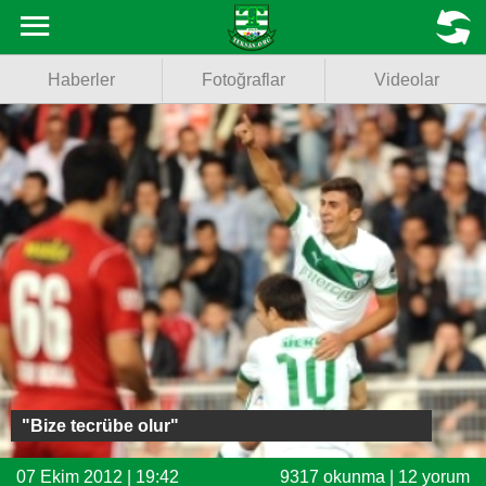
Haberler
MENU
Haberler
Fotoğraflar
Videolar
Fotoğraflar
Videolar
Basketbol
Voleybol
Puan Durumu
Fikstür
Facebook
"Bize tecrübe olur"
Twitter
07 Ekim 2012 | 19:42
9317 okunma | 12 yorum