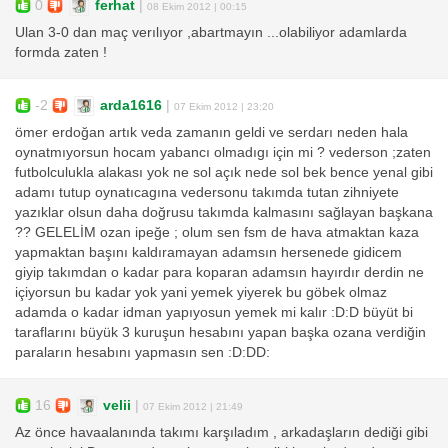
0
ferhat
|
08 Ekim 2012 | 00:15
Ulan 3-0 dan maç verılıyor ,abartmayın ...olabiliyor adamlarda
formda zaten !
-2
arda1616
|
07 Ekim 2012 | 23:20
ömer erdoğan artık veda zamanın geldi ve serdarı neden hala
oynatmıyorsun hocam yabancı olmadıgı için mi ? vederson ;zaten
futbolculukla alakası yok ne sol açık nede sol bek bence yenal gibi
adamı tutup oynatıcagına vedersonu takımda tutan zihniyete
yazıklar olsun daha doğrusu takımda kalmasını sağlayan başkana
?? GELELİM ozan ipeğe ; olum sen fsm de hava atmaktan kaza
yapmaktan başını kaldıramayan adamsın hersenede gidicem
giyip takımdan o kadar para koparan adamsın hayırdır derdin ne
içiyorsun bu kadar yok yani yemek yiyerek bu göbek olmaz
adamda o kadar idman yapıyosun yemek mi kalır :D:D büyüt bi
taraflarını büyük 3 kuruşun hesabını yapan başka ozana verdiğin
paraların hesabını yapmasın sen :D:DD:
16
velii
|
07 Ekim 2012 | 21:49
Az önce havaalanında takımı karşıladım , arkadaşların dediği gibi