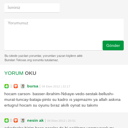
Gönder
YORUM
OKU
1
bursa
|
08 Ekim 2012 | 22:17
hocam carson- basser-ibrahim-Ndıaye-vedo-sestak-bellushı-
murat-tuncay-bataja-pinto su kadro ıs yapmazmı ya allah askına
ertugrul hocam su oyunu bıraz akıllı oynat su takımı
0
nesin ak
|
08 Ekim 2012 | 20:51