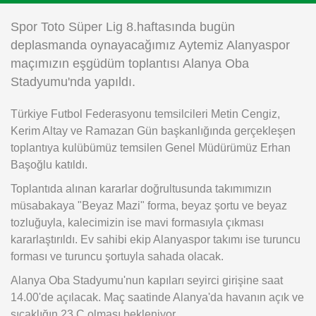
Instagram
Spor Toto Süper Lig 8.haftasında bugün
deplasmanda oynayacağımız Aytemiz Alanyaspor
Android
maçımızın eşgüdüm toplantısı Alanya Oba
Stadyumu'nda yapıldı.
iOS
Türkiye Futbol Federasyonu temsilcileri Metin Cengiz,
Kerim Altay ve Ramazan Gün başkanlığında gerçekleşen
toplantıya kulübümüz temsilen Genel Müdürümüz Erhan
Başoğlu katıldı.
Toplantıda alınan kararlar doğrultusunda takımımızın
müsabakaya "Beyaz Mazi" forma, beyaz şortu ve beyaz
tozluğuyla, kalecimizin ise mavi formasıyla çıkması
kararlaştırıldı. Ev sahibi ekip Alanyaspor takımı ise turuncu
forması ve turuncu şortuyla sahada olacak.
Alanya Oba Stadyumu'nun kapıları seyirci girişine saat
14.00'de açılacak. Maç saatinde Alanya'da havanın açık ve
sıcaklığın 23 C olması bekleniyor.