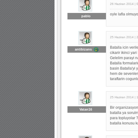
26 Haziran 2014 | 
oyle lafla olmuyo
pablo
25 Haziran 2014 | 
Batalla icin veri
antibizans
cikarir ikinci ya
Gelelim parayi n
Batalla formalari
basin Batalla'yi 
hem de sevenleri
taraftarin cogun
25 Haziran 2014 | 
Bir organizasyon
Vatan16
batalla ya sorulm
para topluyolar 
batalla konusu ka