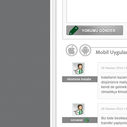
28 Haziran 2014 | 
batallanın kazan
ölümüne batalla
düşününce maliye
kendi de gelmek i
olmadıkça timsah
28 Haziran 2014 | 
Biz bide besiktas
ozcanar
transfer yapiyorl