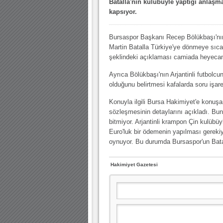
Batalla'nın kulübüyle yaptığı anlaşma 
10.04.2023 14:44 |
Hoş geldin Göktuğ Bebek!
kapsıyor.
30.12.2022 18:00 |
Hoş geldin Kadir Kağan Bebek!
Bursaspor Başkanı Recep Bölükbaşı'nı
11.11.2025 14:13 |
Hoş geldin Ertuğrul Bebek!
Martin Batalla Türkiye'ye dönmeye sıca
12.10.2025 17:30 |
MUTLULUKLAR SİNAN SILACI
şeklindeki açıklaması camiada heyecan 
16.07.2024 14:32 |
Hoş geldin Kerem Bebek!
Ayrıca Bölükbaşı'nın Arjantinli futbol
olduğunu belirtmesi kafalarda soru işaret
08.01.2024 19:01 |
Hoş geldin Aslan bebek!
Konuyla ilgili Bursa Hakimiyet'e konuşa
03.01.2024 19:09 |
Hoş geldin Güneş bebek!
sözleşmesinin detaylarını açıkladı. Bu
bitmiyor. Arjantinli krampon Çin kulübüy
Euro'luk bir ödemenin yapılması gerekiy
oynuyor. Bu durumda Bursaspor'un Batall
Hakimiyet Gazetesi