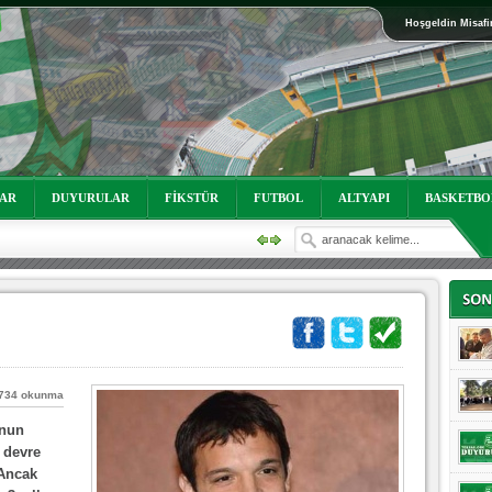
Hoşgeldin Misafi
oruz!
LAR
DUYURULAR
FİKSTÜR
FUTBOL
ALTYAPI
BASKETBO
734 okunma
unun
oruz!
 devre
 Ancak