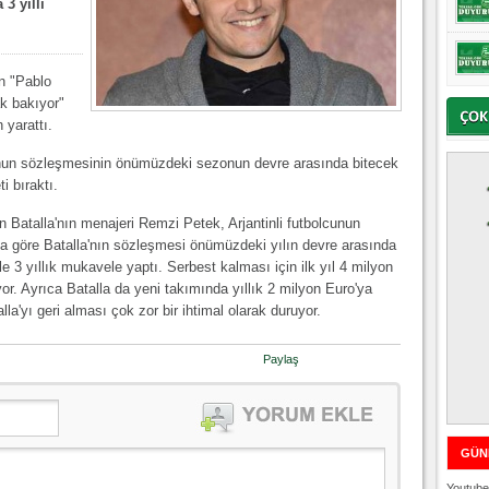
3 yıllı
n "Pablo
k bakıyor"
yarattı.
cunun sözleşmesinin önümüzdeki sezonun devre arasında bitecek
i bıraktı.
n Batalla'nın menajeri Remzi Petek, Arjantinli futbolcunun
na göre Batalla'nın sözleşmesi önümüzdeki yılın devre arasında
le 3 yıllık mukavele yaptı. Serbest kalması için ilk yıl 4 milyon
or. Ayrıca Batalla da yeni takımında yıllık 2 milyon Euro'ya
a'yı geri alması çok zor bir ihtimal olarak duruyor.
Paylaş
GÜN
Youtube 