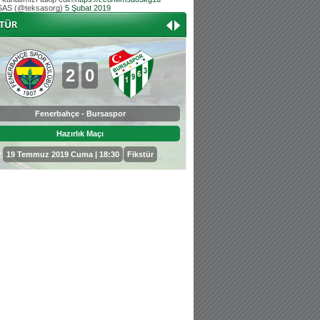
AS (@teksasorg)
5 Şubat 2019
Hoş geldin Aslan bebek!
Teksas tribününden Kaan İnal'ın dünya ta
Hoş geldin Güneş bebek!
Teksas tribününden Sadettin Çetinoğlu'nu
2
0
0
3
Fenerbahçe - Bursaspor
Bursaspor - Sepahan
Hazırlık Maçı
Hazırlık Maçı
19 Temmuz 2019 Cuma | 18:30
Fikstür
25 Temmuz 2019 Perşembe | 18: