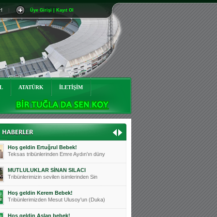
r!
|
Üye Girişi | Kayıt Ol
Mutluluklar Ceyhun Tetik
Teksas tribünlerinin sevilen isimlerinde
Bursasporumuzun önü açılsın is
Teksaslı Bursasporlular Derneği Başkanı
Hoş geldin Alaz Bebek!
Teksas.org sistem yöneticisi, ekibimizin
L
ATATÜRK
İLETİŞİM
Hoş geldin Göktuğ Bebek!
Teksas.org ekibimizden ve tribünlerimizi
Hoş geldin Kadir Kağan Bebek!
Teksas tribünlerinden Basri İleri'nin dü
Hoş geldin Ertuğrul Bebek!
Teksas tribünlerinden Emre Aydın'ın düny
MUTLULUKLAR SİNAN SILACI
Tribünlerimizin sevilen isimlerinden Sin
Hoş geldin Kerem Bebek!
Tribünlerimizden Mesut Ulusoy'un (Duka)
Hoş geldin Aslan bebek!