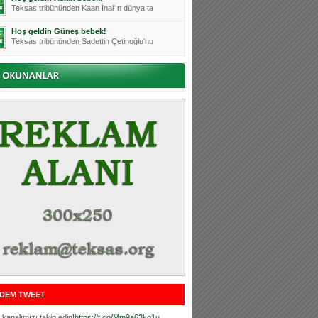
Teksas tribününden Kaan İnal'ın dünya ta
Hoş geldin Güneş bebek!
Teksas tribününden Sadettin Çetinoğlu'nu
Mutluluklar Ceyhun Tetik
Teksas tribünlerinin sevilen isimlerinde
Bursasporumuzun önü açılsın is
Teksaslı Bursasporlular Derneği Başkanı
Hoş geldin Alaz Bebek!
Teksas.org sistem yöneticisi, ekibimizin
Hoş geldin Göktuğ Bebek!
Teksas.org ekibimizden ve tribünlerimizi
Hoş geldin Kadir Kağan Bebek!
Teksas tribünlerinden Basri İleri'nin dü
Hoş geldin Ertuğrul Bebek!
Teksas tribünlerinden Emre Aydın'ın düny
MUTLULUKLAR SİNAN SILACI
Tribünlerimizin sevilen isimlerinden Sin
DEM TWEET
Hoş geldin Kerem Bebek!
Tribünlerimizden Mesut Ulusoy'un (Duka)
kanalımızı takip edin!
https://t.co/Mm9a63kg1u