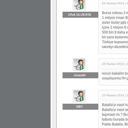
25 Haziran 2014 | 
Bursa nüfusu 3 m
Ufuk ULUKAYA
1 milyon insan Bu
sizler bizler gib
içine 2 milyon t
500 bin tl daha e
bir para toplanm
Türkiye kupasınd
sıkıntıyı düzeltiriz
25 Haziran 2014 | 
sorun bakalim b
cinaralti
onayliyormu?H g
25 Haziran 2014 | 
Batalla'yı nasıl 
HBY
Batalla'yı nasıl 
taşımadı mı ? Bu
futbolu burada b
Pablo Batalla. Bi