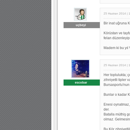
25 Haziran 2014 | 
Bir inat uğruna K
uçbeyi
Körüstan ve tayf
felan düzenleyip 
Madem ki bu yıl V
25 Haziran 2014 | 
Her toplulukta; ç
zihniyetli tipler
escobar
Bursasporlu'nun i
Bunlar o kadar Kör
Enesi oynatmaz, 
der.
Batalla müthiş g
olmaz. Gelmesin 
Bu Kör zihniyetl