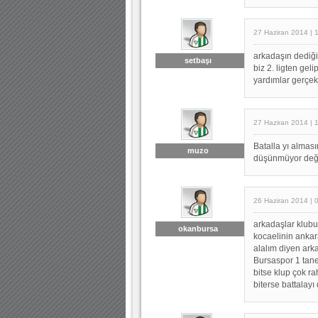
27 Haziran 2014 | 
arkadaşın dediği 
setbaşı
biz 2. ligten gel
yardımlar gerçe
27 Haziran 2014 | 
Batalla yı almas
muzo
düşünmüyor değil
26 Haziran 2014 | 
arkadaşlar klub
okanbursa
kocaelinin ankar
alalım diyen ark
Bursaspor 1 tane
bitse klup çok ra
biterse battalayı 