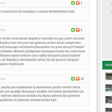
1
01:07
r ıcraat lazım bırı baslatsın o zaman destekleyelım hadi.
4
22:07
len hicbir ucret pahali degildir,o masrafini en gec yarim sezonda
ri kulubun kari olur,yani kaz gelecek yerden tavuk esirgenmez.
asil bulacagiz meselesine;Bursastore ne gune duruyor?cikarin
ni,Batalla atkilarini,yastigindan bardagina kadar her cesit urune
yilbasina kadar binlerce urun satilip dunyanin parasi toplanir
 alir Batalla'yi istemeyenler almaz biz de goruruz hangileri
lugunu olusturuyor
10
19:44
 yapılıp para toplanmalı iş adamlarıda yardım ederler sonra
alı çok sevdiğin Bursaspor taraftarı seni tekrar görebilmek için
? Gelmek istemezse birdaha hiç Bursa şehrine bile girmesin
patılmalı ve toplanan parada kulübe kalır...