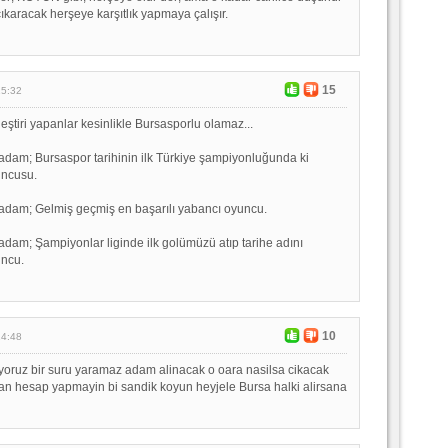
 çıkaracak herşeye karşıtlık yapmaya çalışır.
15
15:32
leştiri yapanlar kesinlikle Bursasporlu olamaz...
 adam; Bursaspor tarihinin ilk Türkiye şampiyonluğunda ki
uncusu.
 adam; Gelmiş geçmiş en başarılı yabancı oyuncu.
 adam; Şampiyonlar liginde ilk golümüzü atıp tarihe adını
uncu.
10
14:48
stiyoruz bir suru yaramaz adam alinacak o oara nasilsa cikacak
kan hesap yapmayin bi sandik koyun heyjele Bursa halki alirsana