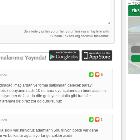
— TEKS
-
-
Bursaspor - Altınordu
1. Lig 32. Hafta
04 Temmuz 2020 Cumartesi | 20:00
Fikstür
5
08:24
dıracağı maçlardan ve forma satışından gelecek parayı
tsiz dünyanın nadir 10 numara oyuncularından birini alabiliriz.
stiyor her defasında dile getiriyor. batalla gibi transfer
 arenayı siz biraz zor doldurursunuz
1
01:28
la sidik yaristiriyoruz adamlarin 500 trilyon borcu var gene
ar ve bu kadar aglamiyorlar gercekler acidir