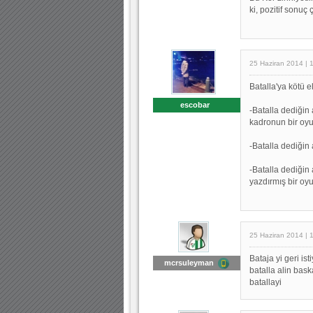
ki, pozitif sonuç
25 Haziran 2014 | 
Batalla'ya kötü e
escobar
-Batalla dediğin
kadronun bir oy
-Batalla dediğin
-Batalla dediğin
yazdırmış bir oy
25 Haziran 2014 | 
Bataja yi geri i
mcrsuleyman
batalla alin bas
batallayi