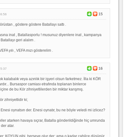
15
16:56
örüstan , göstere göstere Batallayı sattı .
asına inat , Batallasporlu ! musunuz diyenlere inat , kampanya
Batallayı geri alalım .
EFA yılı , VEFA mızı gösterelim .
16
15:37
ok kalabalık veya azınlık bir işyeri olsun farketmez. İlla ki KÖR
 vardır... Bursaspor camiası etrafında toplanan binlerce
çine de bu Kör zihniyetlilerden bir miktar karışmış.
 zihniyetlidir ki;
Enesi oynatsın der. Enesi oynatır, bu ne böyle veledi mi izlicez?
oller atarken havaya sıçrar, Batalla gönderildiğinde hiç umrunda
der atar.
iler; KOYUN gibi, herşeye olur der; ama o kadar cahilce düşünür