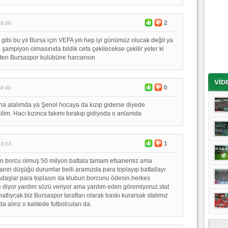
2
19:06
gibi bu yıl Bursa için VEFA yılı hep iyi günümüz olucak değil ya
ip şampiyon olmasınıda bildik cefa çekilecekse çekilir yeter ki
kten Bursaspor kulübüne harcansın
0
10:40
ına alalımda ya Şenol hocaya da kızıp giderse diyede
im. Hacı kızınca takımı bırakıp gidiyoda o anlamda
1
03:03
un borcu olmuş 50 milyon.battala tamam efsanemiz ama
anın düşüğü durumlar belli.aramızda para toplayıp battallayı
adaşlar para toplasın da klubun borcunu ödesin.herkes
 diyor yardım sözü veriyor ama yardım eden göremiyoruz.stat
hatlıycak.biz Bursaspor taraftarı olarak baskı kurarsak statımız
da alırız o kalitede futbolcuları da.