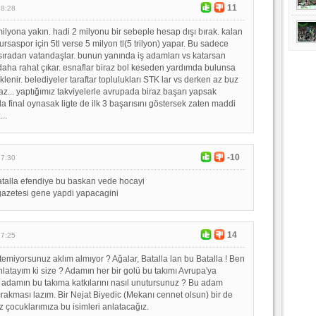
11
18:28
ilyona yakın. hadi 2 milyonu bir sebeple hesap dışı bırak. kalan
rsaspor için 5tl verse 5 milyon tl(5 trilyon) yapar. Bu sadece
i sıradan vatandaşlar. bunun yanında iş adamları vs katarsan
l daha rahat çıkar. esnaflar biraz bol keseden yardımda bulunsa
klenir. belediyeler taraftar toplulukları STK lar vs derken az buz
az... yaptığımız takviyelerle avrupada biraz başarı yapsak
a final oynasak ligte de ilk 3 başarısını göstersek zaten maddi
...
-10
17:30
atalla efendiye bu baskan vede hocayi
azetesi gene yapdi yapacagini
14
17:25
istemiyorsunuz aklım almıyor ? Ağalar, Batalla lan bu Batalla ! Ben
anlatayım ki size ? Adamın her bir golü bu takımı Avrupa'ya
 adamın bu takıma katkılarını nasıl unutursunuz ? Bu adam
ırakması lazım. Bir Nejat Biyedic (Mekanı cennet olsun) bir de
z çocuklarımıza bu isimleri anlatacağız.