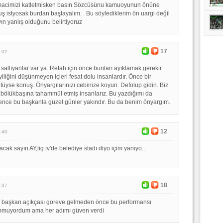
acimizi katletmisken basın Sözcüsünu kamuoyunun önüne
uş istyosak burdan başlayalım. . Bu söylediklerim ön uargi değil
ın yanlış olduğunu belirtiyoruz
17
:02
allıyanlar var ya. Refah için önce bunları ayıklamak gerekir.
iliğini düşünmeyen içleri fesat dolu insanlardır. Önce bir
ötüyse konuş. Önyargılarınızı cebinize koyun. Defolup gidin. Biz
bölükbaşına tahammül etmiş insanlarız. Bu yazdığımı da
ence bu başkanla güzel günler yakındır. Bu da benim önyargım.
12
:40
acak sayın AY,lig tv'de belediye stadı diyo içim yanıyo...
18
:37
n başkan.açıkçası göreve gelmeden önce bu performansı
mmuyordum ama her adımı güven verdi