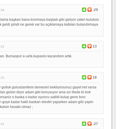
-29
:24
klama başkan bana kıvırmaya başladı gibi geliyor zaten kulubün
 geldi şimdi ne gerek var bu açıklamaya kafaları bulandırmaya
13
:22
n. Bursaspor a uefa kupasını kazandırın artık.
18
:21
 gulluk gulusdanlikmi demesini bekliyorsunuz gayet net varsa
n gelsin diyor adam gibi konusuyor ama siz illede bi bok
yorsaniz o baska o kadar oyuncu satildi kulup gene borc
 goye kadar hakli baskan elestiri yaparken adam gibi yapin
 kalsin hesabi olmaz ;
-27
:51