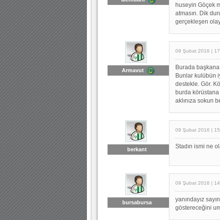
huseyin Göçek m
atmasın. Dik dur
gerçekleşen olay
09 Şubat 2016 | 17
Burada başkana s
Armavut
Bunlar kulübün iy
destekle. Gör. K
burda körüstana 
aklınıza sokun b
09 Şubat 2016 | 15
Stadın ismi ne ol
berkant
09 Şubat 2016 | 14
yanındayız sayı
bursabursa
göstereceğini u