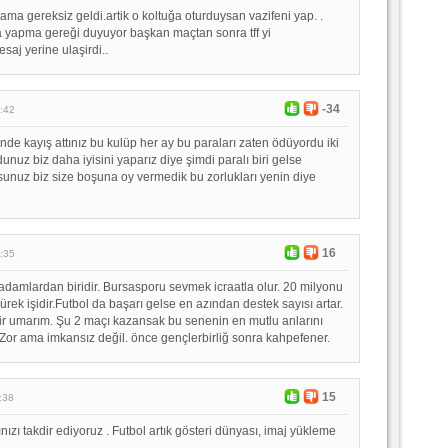
ama gereksiz geldi.artik o koltuğa oturduysan vazifeni yap. .
yapma gereği duyuyor başkan maçtan sonra tff yi
aj yerine ulaşirdi..
-34
:42
de kayış attınız bu kulüp her ay bu paraları zaten ödüyordu iki
ldunuz biz daha iyisini yaparız diye şimdi paralı biri gelse
sunuz biz size boşuna oy vermedik bu zorlukları yenin diye
16
:35
adamlardan biridir. Bursasporu sevmek icraatla olur. 20 milyonu
ürek işidir.Futbol da başarı gelse en azından destek sayısı artar.
elir umarım. Şu 2 maçı kazansak bu senenin en mutlu anlarını
 Zor ama imkansız değil. önce gençlerbirliğ sonra kahpefener.
15
:38
rınızı takdir ediyoruz . Futbol artık gösteri dünyası, imaj yükleme
.