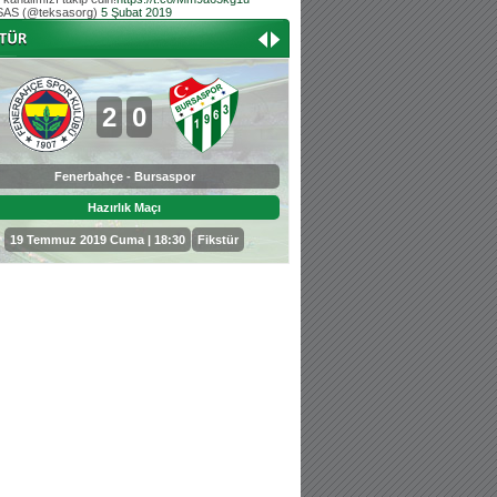
AS (@teksasorg)
5 Şubat 2019
Hoş geldin Aslan bebek!
Teksas tribününden Kaan İnal'ın dünya ta
Hoş geldin Güneş bebek!
Teksas tribününden Sadettin Çetinoğlu'nu
2
0
0
3
Fenerbahçe - Bursaspor
Bursaspor - Sepahan
Hazırlık Maçı
Hazırlık Maçı
19 Temmuz 2019 Cuma | 18:30
Fikstür
25 Temmuz 2019 Perşembe | 18: