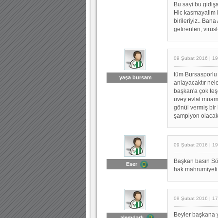
Bu sayi bu gidiş
Hic kasmayalim k
birileriyiz.. Ban
getirenleri, virüsl
09 Şubat 2016 | 19
tüm Bursasporlu 
yaşa bursam
anlayacaktır nele
başkan'a çok teş
üvey evlat muame
gönül vermiş bir
şampiyon olacak
09 Şubat 2016 | 19
Başkan basın Söz
Eser
hak mahrumiyeti y
09 Şubat 2016 | 17
Beyler başkana y
alemdarlı