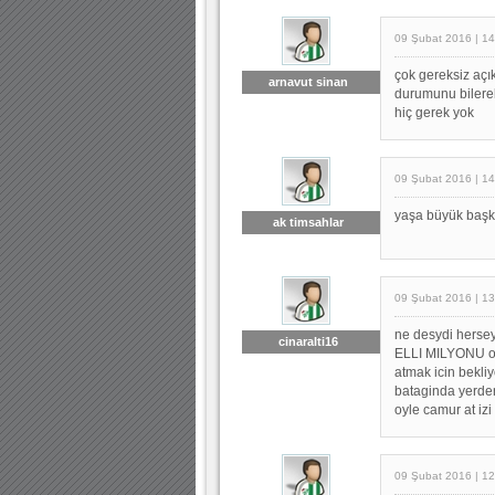
09 Şubat 2016 | 14
çok gereksiz açı
arnavut sinan
durumunu bilerek
hiç gerek yok
09 Şubat 2016 | 14
yaşa büyük başka
ak timsahlar
09 Şubat 2016 | 13
ne desydi hersey
cinaralti16
ELLI MILYONU ola
atmak icin bekli
bataginda yerden
oyle camur at izi
09 Şubat 2016 | 12