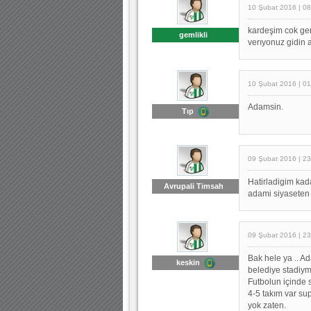
10 Şubat 2016 | 08
kardeşim cok gere
gemlikli
verıyonuz gidin
10 Şubat 2016 | 01
Adamsin.
Tıp
09 Şubat 2016 | 23
Hatirladigim ka
Avrupali Timsah
adami siyaseten 
09 Şubat 2016 | 23
Bak hele ya .. A
keskin
belediye stadiym
Futbolun içinde 
4-5 takım var sup
yok zaten.