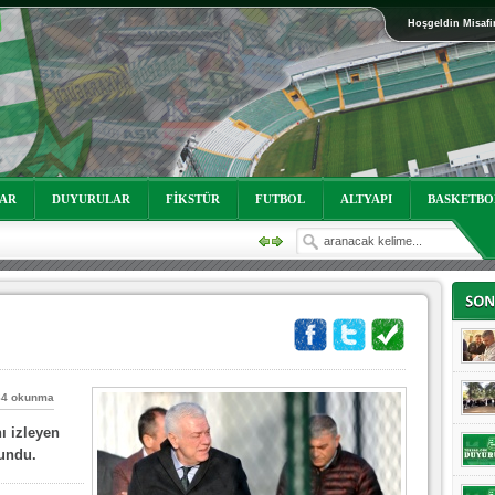
Hoşgeldin Misafi
oruz!
LAR
DUYURULAR
FİKSTÜR
FUTBOL
ALTYAPI
BASKETBO
84 okunma
oruz!
ı izleyen
lundu.