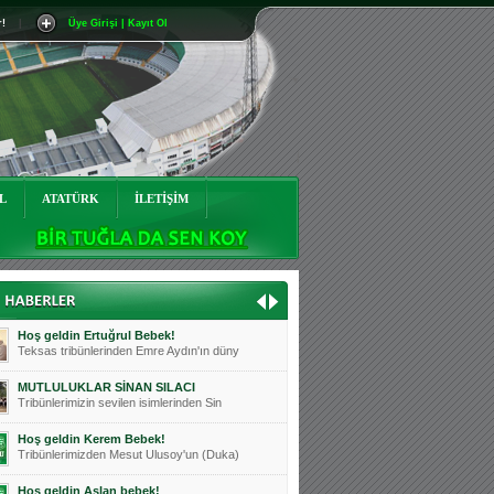
r!
|
Üye Girişi | Kayıt Ol
Mutluluklar Ceyhun Tetik
Teksas tribünlerinin sevilen isimlerinde
Bursasporumuzun önü açılsın is
Teksaslı Bursasporlular Derneği Başkanı
Hoş geldin Alaz Bebek!
Teksas.org sistem yöneticisi, ekibimizin
L
ATATÜRK
İLETİŞİM
Hoş geldin Göktuğ Bebek!
Teksas.org ekibimizden ve tribünlerimizi
Hoş geldin Kadir Kağan Bebek!
Teksas tribünlerinden Basri İleri'nin dü
Hoş geldin Ertuğrul Bebek!
Teksas tribünlerinden Emre Aydın'ın düny
MUTLULUKLAR SİNAN SILACI
Tribünlerimizin sevilen isimlerinden Sin
Hoş geldin Kerem Bebek!
Tribünlerimizden Mesut Ulusoy'un (Duka)
Hoş geldin Aslan bebek!