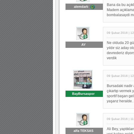
Bana da bu açıkl
alemdarlı
Madem açıklama 
bombalasaydi mes
09 Şubat 2016 | 12
Ne olduda 20 gün
AY
yıldır siz aday o
devrederiz diyor
verdik
09 Şubat 2016 | 12
Bursadaki nadir 
çıkartıp vermek y
BayBursaspor
sportif başarı g
yaşarız heralde.
09 Şubat 2016 | 11
Ali Bey, yaptıkla
alfa TEKSAS
yeri haline geldi 