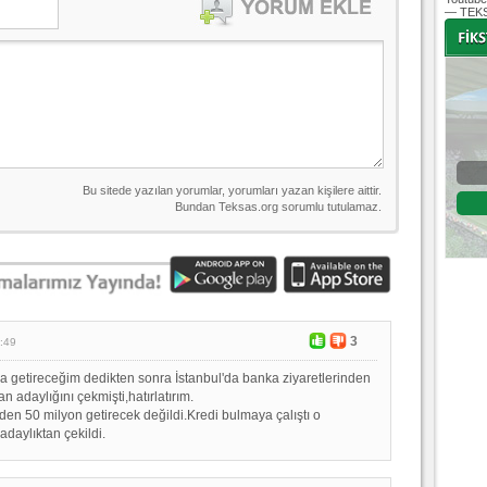
— TEKS
-
-
Bursaspor - Altınordu
1. Lig 32. Hafta
04 Temmuz 2020 Cumartesi | 20:00
Fikstür
3
:49
 getireceğim dedikten sonra İstanbul'da banka ziyaretlerinden
n adaylığını çekmişti,hatırlatırım.
den 50 milyon getirecek değildi.Kredi bulmaya çalıştı o
daylıktan çekildi.