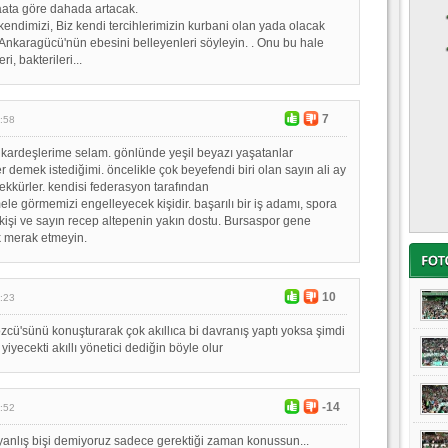
aata göre dahada artacak.
endimizi, Biz kendi tercihlerimizin kurbani olan yada olacak
a Ankaragücü'nün ebesini belleyenleri söyleyin. . Onu bu hale
eri, bakterileri...
7
:58
kardeşlerime selam. gönlünde yeşil beyazı yaşatanlar
r demek istediğimi. öncelikle çok beyefendi biri olan sayın ali ay
ekkürler. kendisi federasyon tarafından
le görmemizi engelleyecek kişidir. başarılı bir iş adamı, spora
 kişi ve sayın recep altepenin yakın dostu. Bursaspor gene
 merak etmeyin.
10
:23
cü'sünü konuşturarak çok akıllıca bi davranış yaptı yoksa şimdi
iyecekti akıllı yönetici dediğin böyle olur
-14
:52
anlış bişi demiyoruz sadece gerektiği zaman konussun...