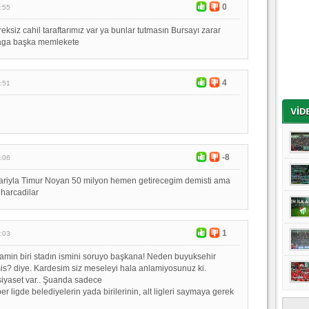
0
:55
ksiz cahil taraftarımız var ya bunlar tutmasın Bursayı zarar
 aga başka memlekete
4
:51
-8
:06
dariyla Timur Noyan 50 milyon hemen getirecegim demisti ama
harcadilar
1
:03
damin biri stadın ismini soruyo başkana! Neden buyuksehir
is? diye. Kardesim siz meseleyi hala anlamiyosunuz ki.
siyaset var.. Şuanda sadece
er ligde belediyelerin yada birilerinin, alt ligleri saymaya gerek