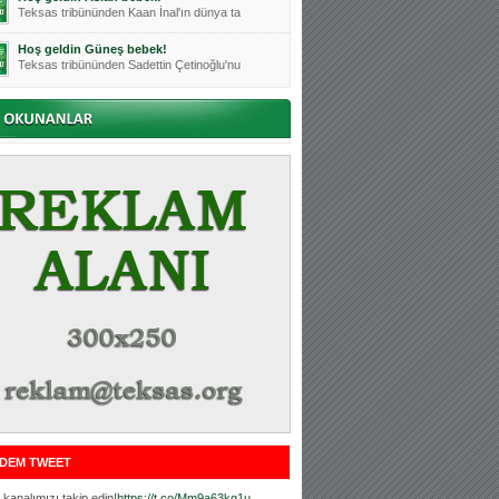
Teksas tribününden Kaan İnal'ın dünya ta
Hoş geldin Güneş bebek!
Teksas tribününden Sadettin Çetinoğlu'nu
Mutluluklar Ceyhun Tetik
Teksas tribünlerinin sevilen isimlerinde
Bursasporumuzun önü açılsın is
Teksaslı Bursasporlular Derneği Başkanı
Hoş geldin Alaz Bebek!
Teksas.org sistem yöneticisi, ekibimizin
Hoş geldin Göktuğ Bebek!
Teksas.org ekibimizden ve tribünlerimizi
Hoş geldin Kadir Kağan Bebek!
Teksas tribünlerinden Basri İleri'nin dü
Hoş geldin Ertuğrul Bebek!
Teksas tribünlerinden Emre Aydın'ın düny
MUTLULUKLAR SİNAN SILACI
Tribünlerimizin sevilen isimlerinden Sin
DEM TWEET
Hoş geldin Kerem Bebek!
Tribünlerimizden Mesut Ulusoy'un (Duka)
kanalımızı takip edin!
https://t.co/Mm9a63kg1u