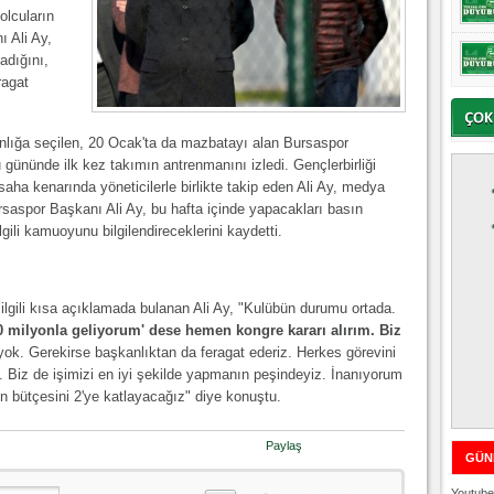
olcuların
 Ali Ay,
adığını,
ragat
nlığa seçilen, 20 Ocak'ta da mazbatayı alan Bursaspor
 gününde ilk kez takımın antrenmanını izledi. Gençlerbirliği
 saha kenarında yöneticilerle birlikte takip eden Ali Ay, medya
rsaspor Başkanı Ali Ay, bu hafta içinde yapacakları basın
lgili kamuoyunu bilgilendireceklerini kaydetti.
ilgili kısa açıklamada bulanan Ali Ay, "Kulübün durumu ortada.
50 milyonla geliyorum' dese hemen kongre kararı alırım. Biz
k. Gerekirse başkanlıktan da feragat ederiz. Herkes görevini
v. Biz de işimizi en iyi şekilde yapmanın peşindeyiz. İnanıyorum
n bütçesini 2'ye katlayacağız" diye konuştu.
Paylaş
GÜN
Youtube 