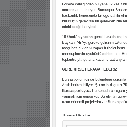
10.04.2023 14:44 |
Hoş geldin Göktuğ Bebek!
Göreve geldiğinden bu yana ilk kez futb
antrenmanını izleyen Bursaspor Başkanı
30.12.2022 18:00 |
Hoş geldin Kadir Kağan Bebek!
başkanlık konusunda bir ego sahibi olm
11.11.2025 14:13 |
Hoş geldin Ertuğrul Bebek!
kulüp için gerekirse bu görevden bile fe
edebileceğini söyledi.
12.10.2025 17:30 |
MUTLULUKLAR SİNAN SILACI
19 Ocak'ta yapılan genel kurulda başka
16.07.2024 14:32 |
Hoş geldin Kerem Bebek!
Başkanı Ali Ay, göreve gelişinin 19'uncu
maçı hazırlıklarını yapan futbolcularını
08.01.2024 19:01 |
Hoş geldin Aslan bebek!
mensuplarıyla ayaküstü sohbet etti. Bu
03.01.2024 19:09 |
Hoş geldin Güneş bebek!
toplantısıyla şu ana kadar icraatlarıyla i
GEREKİRSE FERAGAT EDERİZ
Bursaspor'un içinde bulunduğu durumla 
Artık herkes biliyor.
Şu an biri çıkıp '
Bursasporluyuz.
Bu konuda bir egom yo
yapmak için uğraşıyor. Bu ulvi bir göre
uzun dönemli projelerimizle Bursaspor'u
Hakimiyet Gazetesi