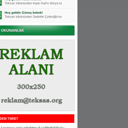
Teksas tribününden Kaan İnal'ın dünya ta
Hoş geldin Güneş bebek!
Teksas tribününden Sadettin Çetinoğlu'nu
Mutluluklar Ceyhun Tetik
Teksas tribünlerinin sevilen isimlerinde
Bursasporumuzun önü açılsın is
Teksaslı Bursasporlular Derneği Başkanı
Hoş geldin Alaz Bebek!
Teksas.org sistem yöneticisi, ekibimizin
Hoş geldin Göktuğ Bebek!
Teksas.org ekibimizden ve tribünlerimizi
Hoş geldin Kadir Kağan Bebek!
Teksas tribünlerinden Basri İleri'nin dü
Hoş geldin Ertuğrul Bebek!
Teksas tribünlerinden Emre Aydın'ın düny
MUTLULUKLAR SİNAN SILACI
Tribünlerimizin sevilen isimlerinden Sin
DEM TWEET
Hoş geldin Kerem Bebek!
Tribünlerimizden Mesut Ulusoy'un (Duka)
kanalımızı takip edin!
https://t.co/Mm9a63kg1u