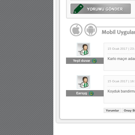
15 Ocak 2017 | 23
Karlo maçın ada
Yeşil duvar
15 Ocak 2017 | 16
Koyduk bandirman
Earsyg
Yorumlar
Onay B