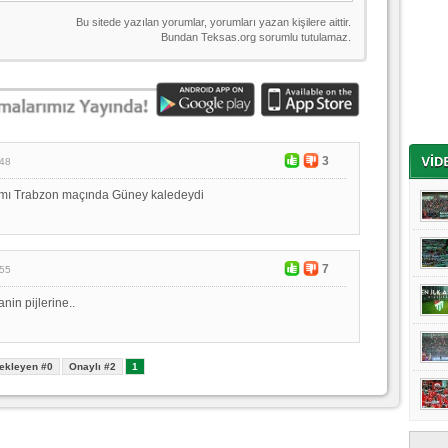
3
:48
mı Trabzon maçında Güney kaledeydi
7
:55
in pijlerine..
ekleyen #0
Onaylı #2
1