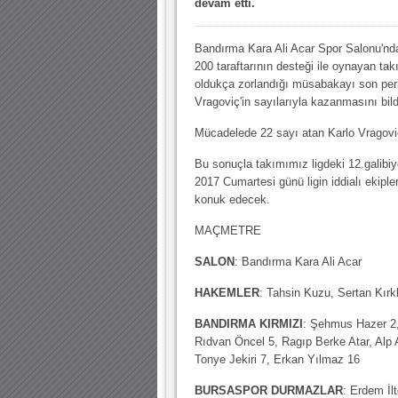
devam etti.
10.04.2023 14:44 |
Hoş geldin Göktuğ Bebek!
30.12.2022 18:00 |
Hoş geldin Kadir Kağan Bebek!
Bandırma Kara Ali Acar Spor Salonu'nd
11.11.2025 14:13 |
Hoş geldin Ertuğrul Bebek!
200 taraftarının desteği ile oynayan ta
oldukça zorlandığı müsabakayı son peri
12.10.2025 17:30 |
MUTLULUKLAR SİNAN SILACI
Vragoviç'in sayılarıyla kazanmasını bild
16.07.2024 14:32 |
Hoş geldin Kerem Bebek!
Mücadelede 22 sayı atan Karlo Vragovi
08.01.2024 19:01 |
Hoş geldin Aslan bebek!
Bu sonuçla takımımız ligdeki 12.galibi
2017 Cumartesi günü ligin iddialı ekipl
03.01.2024 19:09 |
Hoş geldin Güneş bebek!
konuk edecek.
MAÇMETRE
SALON
: Bandırma Kara Ali Acar
HAKEMLER
: Tahsin Kuzu, Sertan Kırk
BANDIRMA KIRMIZI
: Şehmus Hazer 2,
Rıdvan Öncel 5, Ragıp Berke Atar, Alp 
Tonye Jekiri 7, Erkan Yılmaz 16
BURSASPOR DURMAZLAR
: Erdem İl