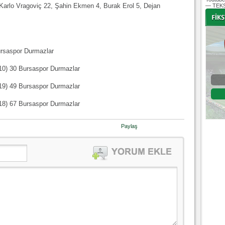
arlo Vragoviç 22, Şahin Ekmen 4, Burak Erol 5, Dejan
— TEKS
-
-
ursaspor Durmazlar
(10) 30 Bursaspor Durmazlar
Bursaspor - Fenerbahçe
(19) 49 Bursaspor Durmazlar
Süper Lig 30. hafta
(18) 67 Bursaspor Durmazlar
03 Mayıs 2020 Pazar | 15:15
Fikstür
Paylaş