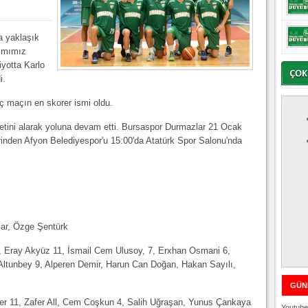
a yaklaşık
kımımız
yotta Karlo
i.
ç maçın en skorer ismi oldu.
yetini alarak yoluna devam etti. Bursaspor Durmazlar 21 Ocak
erinden Afyon Belediyespor'u 15:00'da Atatürk Spor Salonu'nda
lar, Özge Şentürk
 Eray Akyüz 11, İsmail Cem Ulusoy, 7, Erxhan Osmani 6,
Altunbey 9, Alperen Demir, Harun Can Doğan, Hakan Sayılı,
GÜN
ter 11, Zafer All, Cem Coşkun 4, Salih Uğraşan, Yunus Çankaya
Youtube 