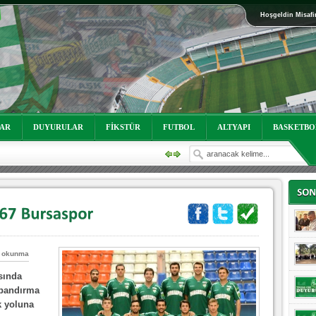
Hoşgeldin Misafi
oruz!
LAR
DUYURULAR
FİKSTÜR
FUTBOL
ALTYAPI
BASKETBO
 okunma
oruz!
asında
 bandırma
k yoluna