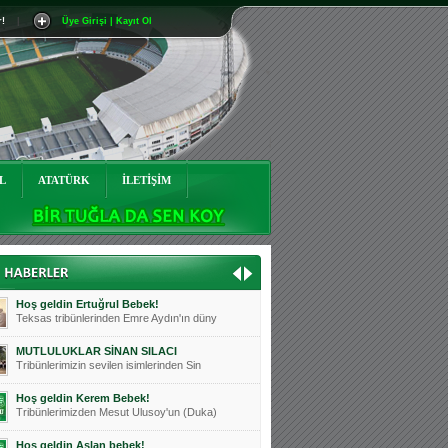
r!
|
Üye Girişi | Kayıt Ol
Mutluluklar Ceyhun Tetik
Teksas tribünlerinin sevilen isimlerinde
Bursasporumuzun önü açılsın is
Teksaslı Bursasporlular Derneği Başkanı
Hoş geldin Alaz Bebek!
Teksas.org sistem yöneticisi, ekibimizin
L
ATATÜRK
İLETİŞİM
Hoş geldin Göktuğ Bebek!
Teksas.org ekibimizden ve tribünlerimizi
Hoş geldin Kadir Kağan Bebek!
Teksas tribünlerinden Basri İleri'nin dü
Hoş geldin Ertuğrul Bebek!
Teksas tribünlerinden Emre Aydın'ın düny
MUTLULUKLAR SİNAN SILACI
Tribünlerimizin sevilen isimlerinden Sin
Hoş geldin Kerem Bebek!
Tribünlerimizden Mesut Ulusoy'un (Duka)
Hoş geldin Aslan bebek!