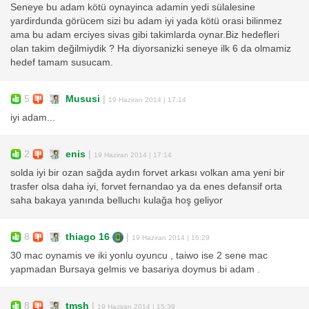
Seneye bu adam kötü oynayinca adamin yedi sülalesine
yardirdunda görücem sizi bu adam iyi yada kötü orasi bilinmez
ama bu adam erciyes sivas gibi takimlarda oynar.Biz hedefleri
olan takim değilmiydik ? Ha diyorsanizki seneye ilk 6 da olmamiz
hedef tamam susucam.
5
Mususi
|
19 Haziran 2014 | 17:14
iyi adam...
2
enis
|
19 Haziran 2014 | 17:14
solda iyi bir ozan sağda aydın forvet arkası volkan ama yeni bir
trasfer olsa daha iyi, forvet fernandao ya da enes defansif orta
saha bakaya yanında belluchı kulağa hoş geliyor
8
thiago 16
|
19 Haziran 2014 | 16:29
30 mac oynamis ve iki yonlu oyuncu , taiwo ise 2 sene mac
yapmadan Bursaya gelmis ve basariya doymus bi adam .
8
tmsh
|
19 Haziran 2014 | 15:39