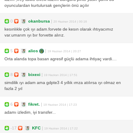
oyunculardan kurtulursak gençlerin önü açılır
0
okanbursa
|
20 Haziran 2014 | 00:16
kesınlıkle çok ıyı adam.forvete de kesın olarak ıhtıyacımız
var.umarım ıyı bır forvette alırız.
5
alios
|
19 Haziran 2014 | 20:27
Orta alanda topa basan agresif güçlü adama ihtiyaç vardi....
8
bixexi
|
19 Haziran 2014 | 17:51
simdilik ıyı adam ama gdpte3 4 yıllık ımza atılırsa ıyı olmaz en
fazla 2 yıl
6
fikret.
|
19 Haziran 2014 | 17:23
adamı izledim, iyi transfer...
-17
KFC
|
19 Haziran 2014 | 17:22