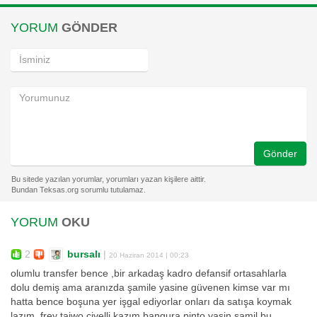
YORUM
GÖNDER
Gönder
YORUM
OKU
2
bursalı
|
20 Haziran 2014 | 00:23
olumlu transfer bence ,bir arkadaş kadro defansif ortasahlarla
dolu demiş ama aranızda şamile yasine güvenen kimse var mı
hatta bence boşuna yer işgal ediyorlar onları da satışa koymak
lazım ,frey taiwo civelli kazım bangura pinto yasin şamil bu