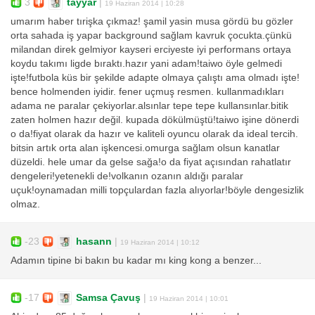
3
tayyar
|
19 Haziran 2014 | 10:28
umarım haber tırişka çıkmaz! şamil yasin musa gördü bu gözler
orta sahada iş yapar background sağlam kavruk çocukta.çünkü
milandan direk gelmiyor kayseri erciyeste iyi performans ortaya
koydu takımı ligde bıraktı.hazır yani adam!taiwo öyle gelmedi
işte!futbola küs bir şekilde adapte olmaya çalıştı ama olmadı işte!
bence holmenden iyidir. fener uçmuş resmen. kullanmadıkları
adama ne paralar çekiyorlar.alsınlar tepe tepe kullansınlar.bitik
zaten holmen hazır değil. kupada dökülmüştü!taiwo işine dönerdi
o da!fiyat olarak da hazır ve kaliteli oyuncu olarak da ideal tercih.
bitsin artık orta alan işkencesi.omurga sağlam olsun kanatlar
düzeldi. hele umar da gelse sağa!o da fiyat açısından rahatlatır
dengeleri!yetenekli de!volkanın ozanın aldığı paralar
uçuk!oynamadan milli topçulardan fazla alıyorlar!böyle dengesizlik
olmaz.
-23
hasann
|
19 Haziran 2014 | 10:12
Adamın tipine bi bakın bu kadar mı king kong a benzer...
-17
Samsa Çavuş
|
19 Haziran 2014 | 10:01