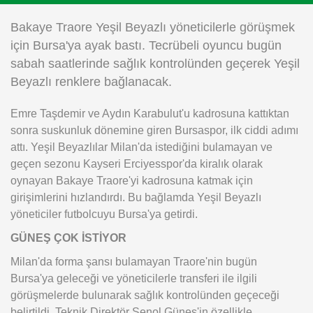
Instagram
Bakaye Traore Yeşil Beyazlı yöneticilerle görüşmek
için Bursa'ya ayak bastı. Tecrübeli oyuncu bugün
Android
sabah saatlerinde sağlık kontrolünden geçerek Yeşil
Beyazlı renklere bağlanacak.
iOS
Emre Taşdemir ve Aydın Karabulut'u kadrosuna kattıktan
sonra suskunluk dönemine giren Bursaspor, ilk ciddi adımı
attı. Yeşil Beyazlılar Milan'da istediğini bulamayan ve
geçen sezonu Kayseri Erciyesspor'da kiralık olarak
oynayan Bakaye Traore'yi kadrosuna katmak için
girişimlerini hızlandırdı. Bu bağlamda Yeşil Beyazlı
yöneticiler futbolcuyu Bursa'ya getirdi.
GÜNEŞ ÇOK İSTİYOR
Milan'da forma şansı bulamayan Traore'nin bugün
Bursa'ya geleceği ve yöneticilerle transferi ile ilgili
görüşmelerde bulunarak sağlık kontrolünden geçeceği
belirtildi. Teknik Direktör Şenol Güneş'in özellikle