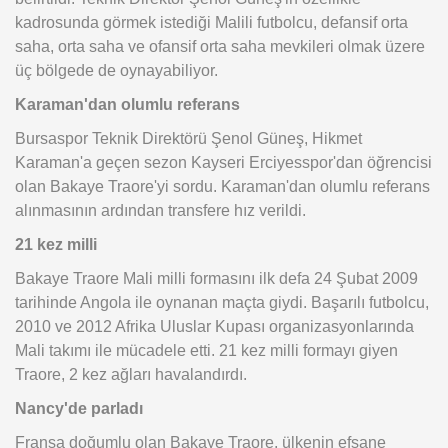
kadrosunda görmek istediği Malili futbolcu, defansif orta
saha, orta saha ve ofansif orta saha mevkileri olmak üzere
üç bölgede de oynayabiliyor.
Karaman'dan olumlu referans
Bursaspor Teknik Direktörü Şenol Güneş, Hikmet
Karaman'a geçen sezon Kayseri Erciyesspor'dan öğrencisi
olan Bakaye Traore'yi sordu. Karaman'dan olumlu referans
alınmasının ardından transfere hız verildi.
21 kez milli
Bakaye Traore Mali milli formasını ilk defa 24 Şubat 2009
tarihinde Angola ile oynanan maçta giydi. Başarılı futbolcu,
2010 ve 2012 Afrika Uluslar Kupası organizasyonlarında
Mali takımı ile mücadele etti. 21 kez milli formayı giyen
Traore, 2 kez ağları havalandırdı.
Nancy'de parladı
Fransa doğumlu olan Bakaye Traore, ülkenin efsane