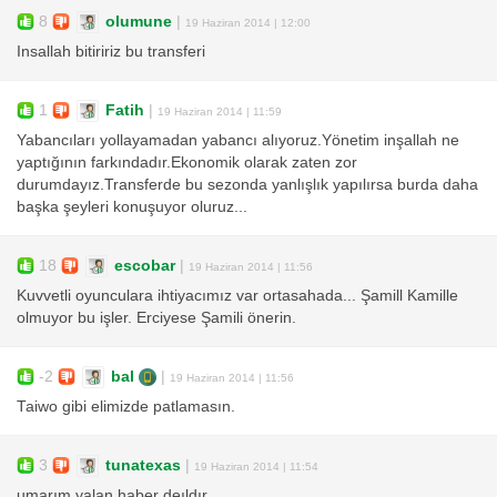
8
olumune
|
19 Haziran 2014 | 12:00
Insallah bitiririz bu transferi
1
Fatih
|
19 Haziran 2014 | 11:59
Yabancıları yollayamadan yabancı alıyoruz.Yönetim inşallah ne
yaptığının farkındadır.Ekonomik olarak zaten zor
durumdayız.Transferde bu sezonda yanlışlık yapılırsa burda daha
başka şeyleri konuşuyor oluruz...
18
escobar
|
19 Haziran 2014 | 11:56
Kuvvetli oyunculara ihtiyacımız var ortasahada... Şamill Kamille
olmuyor bu işler. Erciyese Şamili önerin.
-2
bal
|
19 Haziran 2014 | 11:56
Taiwo gibi elimizde patlamasın.
3
tunatexas
|
19 Haziran 2014 | 11:54
umarım yalan haber deıldır