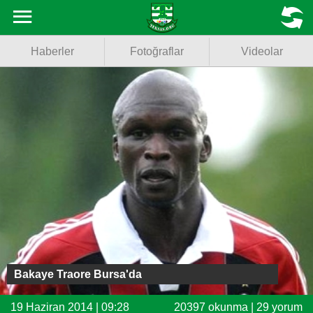
Haberler
MENU
Haberler
Fotoğraflar
Videolar
Fotoğraflar
Videolar
Basketbol
Voleybol
Puan Durumu
Fikstür
Facebook
Bakaye Traore Bursa'da
Twitter
19 Haziran 2014 | 09:28
20397 okunma | 29 yorum