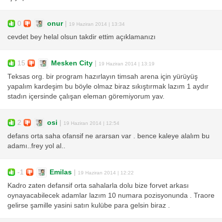
0
onur
|
19 Haziran 2014 | 13:34
cevdet bey helal olsun takdir ettim açıklamanızı
15
Mesken City
|
19 Haziran 2014 | 13:19
Teksas org. bir program hazırlayın timsah arena için yürüyüş
yapalım kardeşim bu böyle olmaz biraz sıkıştırmak lazım 1 aydır
stadın içersinde çalışan eleman göremiyorum yav.
2
osi
|
19 Haziran 2014 | 12:54
defans orta saha ofansif ne ararsan var . bence kaleye alalım bu
adamı..frey yol al..
-1
Emilas
|
19 Haziran 2014 | 12:22
Kadro zaten defansif orta sahalarla dolu bize forvet arkası
oynayacabilecek adamlar lazım 10 numara pozisyonunda . Traore
gelirse şamille yasini satın kulübe para gelsin biraz .