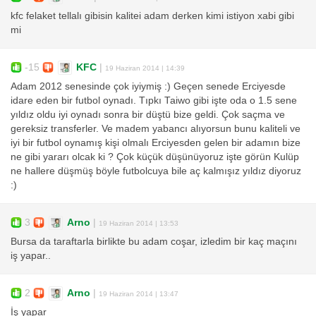
kfc felaket tellalı gibisin kalitei adam derken kimi istiyon xabi gibi
mi
-15
KFC
|
19 Haziran 2014 | 14:39
Adam 2012 senesinde çok iyiymiş :) Geçen senede Erciyesde
idare eden bir futbol oynadı. Tıpkı Taiwo gibi işte oda o 1.5 sene
yıldız oldu iyi oynadı sonra bir düştü bize geldi. Çok saçma ve
gereksiz transferler. Ve madem yabancı alıyorsun bunu kaliteli ve
iyi bir futbol oynamış kişi olmalı Erciyesden gelen bir adamın bize
ne gibi yararı olcak ki ? Çok küçük düşünüyoruz işte görün Kulüp
ne hallere düşmüş böyle futbolcuya bile aç kalmışız yıldız diyoruz
:)
3
Arno
|
19 Haziran 2014 | 13:53
Bursa da taraftarla birlikte bu adam coşar, izledim bir kaç maçını
iş yapar..
2
Arno
|
19 Haziran 2014 | 13:47
İş yapar