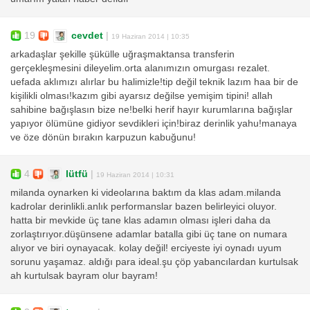
19
cevdet
|
19 Haziran 2014 | 10:35
arkadaşlar şekille şükülle uğraşmaktansa transferin
gerçekleşmesini dileyelim.orta alanımızın omurgası rezalet.
uefada aklımızı alırlar bu halimizle!tip değil teknik lazım haa bir de
kişilikli olması!kazım gibi ayarsız değilse yemişim tipini! allah
sahibine bağışlasın bize ne!belki herif hayır kurumlarına bağışlar
yapıyor ölümüne gidiyor sevdikleri için!biraz derinlik yahu!manaya
ve öze dönün bırakın karpuzun kabuğunu!
4
lütfü
|
19 Haziran 2014 | 10:31
milanda oynarken ki videolarına baktım da klas adam.milanda
kadrolar derinlikli.anlık performanslar bazen belirleyici oluyor.
hatta bir mevkide üç tane klas adamın olması işleri daha da
zorlaştırıyor.düşünsene adamlar batalla gibi üç tane on numara
alıyor ve biri oynayacak. kolay değil! erciyeste iyi oynadı uyum
sorunu yaşamaz. aldığı para ideal.şu çöp yabancılardan kurtulsak
ah kurtulsak bayram olur bayram!