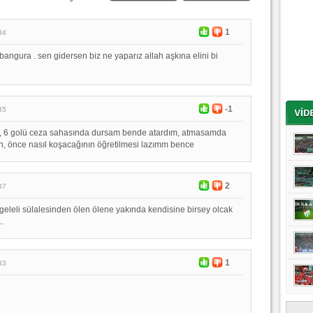
1
34
angura . sen gidersen biz ne yaparız allah aşkına elini bi
-1
45
li, 6 golü ceza sahasında dursam bende atardım, atmasamda
en, önce nasıl koşacağının öğretilmesi lazımm bence
2
37
geleli sülalesinden ölen ölene yakında kendisine birsey olcak
.
1
33