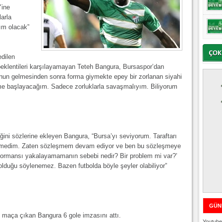
Yine
arla
ım olacak”
dilen
eklentileri karşılayamayan Teteh Bangura, Bursaspor’dan
’nun gelmesinden sonra forma giymekte epey bir zorlanan siyahi
ime başlayacağım. Sadece zorluklarla savaşmalıyım. Biliyorum
ini sözlerine ekleyen Bangura, “Bursa’yı seviyorum. Taraftarı
ünmedim. Zaten sözleşmem devam ediyor ve ben bu sözleşmeye
erformansı yakalayamamanın sebebi nedir? Bir problem mi var?’
lduğu söylenemez. Bazen futbolda böyle şeyler olabiliyor”
GÜN
4 maça çıkan Bangura 6 gole imzasını attı.
Youtube 