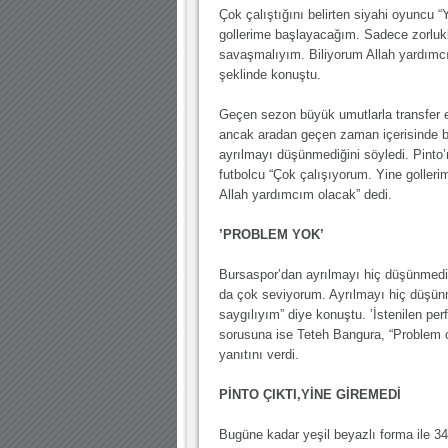
10.04.2023 14:44 |
Hoş geldin Göktuğ Bebek!
Çok çalıştığını belirten siyahi oyuncu “
gollerime başlayacağım. Sadece zorlukl
30.12.2022 18:00 |
Hoş geldin Kadir Kağan Bebek!
savaşmalıyım. Biliyorum Allah yardımc
şeklinde konuştu.
11.11.2025 14:13 |
Hoş geldin Ertuğrul Bebek!
12.10.2025 17:30 |
MUTLULUKLAR SİNAN SILACI
Geçen sezon büyük umutlarla transfer e
ancak aradan geçen zaman içerisinde b
16.07.2024 14:32 |
Hoş geldin Kerem Bebek!
ayrılmayı düşünmediğini söyledi. Pinto
futbolcu “Çok çalışıyorum. Yine goller
08.01.2024 19:01 |
Hoş geldin Aslan bebek!
Allah yardımcım olacak” dedi.
03.01.2024 19:09 |
Hoş geldin Güneş bebek!
’PROBLEM YOK’
Bursaspor’dan ayrılmayı hiç düşünmediğ
da çok seviyorum. Ayrılmayı hiç düş
saygılıyım” diye konuştu. ’İstenilen p
sorusuna ise Teteh Bangura, “Problem o
yanıtını verdi.
PİNTO ÇIKTI,YİNE GİREMEDİ
Bugüne kadar yeşil beyazlı forma ile 3