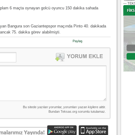
— TEKS
toplam 6 maçta oynayan golcü oyuncu 150 dakika sahada
yan Bangura son Gaziantepspor maçında Pinto 40. dakikada
-
-
ncak 75. dakika görev alabilmişti.
Paylaş
Bursaspor - Altınordu
1. Lig 32. Hafta
04 Temmuz 2020 Cumartesi | 20:00
Fikstür