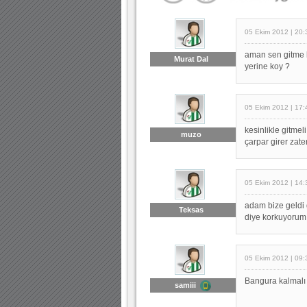
05 Ekim 2012 | 20:
aman sen gitme b
Murat Dal
yerine koy ?
05 Ekim 2012 | 17:
kesinlikle gitme
muzo
çarpar girer zat
05 Ekim 2012 | 14:
adam bize geldi 
Teksas
diye korkuyorum.
05 Ekim 2012 | 09:
Bangura kalmalı
samiii