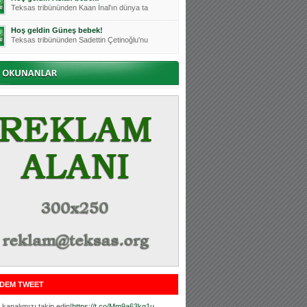
Teksas tribününden Kaan İnal'ın dünya ta
Hoş geldin Güneş bebek!
Teksas tribününden Sadettin Çetinoğlu'nu
Mutluluklar Ceyhun Tetik
Teksas tribünlerinin sevilen isimlerinde
Bursasporumuzun önü açılsın is
Teksaslı Bursasporlular Derneği Başkanı
Hoş geldin Alaz Bebek!
Teksas.org sistem yöneticisi, ekibimizin
Hoş geldin Göktuğ Bebek!
Teksas.org ekibimizden ve tribünlerimizi
Hoş geldin Kadir Kağan Bebek!
Teksas tribünlerinden Basri İleri'nin dü
Hoş geldin Ertuğrul Bebek!
Teksas tribünlerinden Emre Aydın'ın düny
MUTLULUKLAR SİNAN SILACI
Tribünlerimizin sevilen isimlerinden Sin
DEM TWEET
Hoş geldin Kerem Bebek!
Tribünlerimizden Mesut Ulusoy'un (Duka)
kanalımızı takip edin!
https://t.co/Mm9a63kg1u