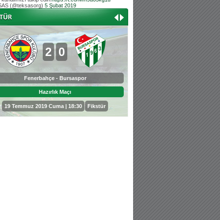
AS (@teksasorg)
5 Şubat 2019
Hoş geldin Aslan bebek!
Teksas tribününden Kaan İnal'ın dünya ta
Hoş geldin Güneş bebek!
Teksas tribününden Sadettin Çetinoğlu'nu
2
0
0
3
Fenerbahçe - Bursaspor
Bursaspor - Sepahan
Hazırlık Maçı
Hazırlık Maçı
19 Temmuz 2019 Cuma | 18:30
Fikstür
25 Temmuz 2019 Perşembe | 18: