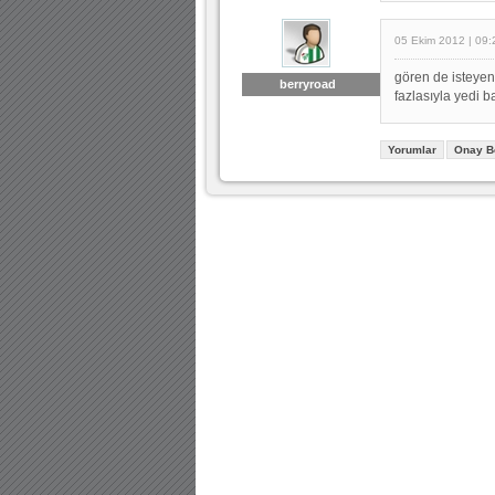
05 Ekim 2012 | 09:
gören de isteyen 
berryroad
fazlasıyla yedi b
Yorumlar
Onay B