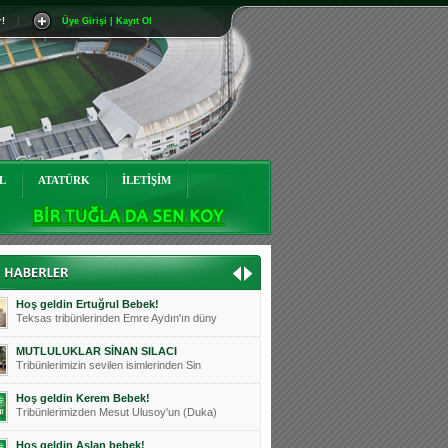
r!
|
Üye Girişi | Kayıt Ol
Mutluluklar Ceyhun Tetik
Teksas tribünlerinin sevilen isimlerinde
Bursasporumuzun önü açılsın is
Teksaslı Bursasporlular Derneği Başkanı
Hoş geldin Alaz Bebek!
Teksas.org sistem yöneticisi, ekibimizin
L
ATATÜRK
İLETİŞİM
Hoş geldin Göktuğ Bebek!
Teksas.org ekibimizden ve tribünlerimizi
Hoş geldin Kadir Kağan Bebek!
Teksas tribünlerinden Basri İleri'nin dü
Hoş geldin Ertuğrul Bebek!
Teksas tribünlerinden Emre Aydın'ın düny
MUTLULUKLAR SİNAN SILACI
Tribünlerimizin sevilen isimlerinden Sin
Hoş geldin Kerem Bebek!
Tribünlerimizden Mesut Ulusoy'un (Duka)
Hoş geldin Aslan bebek!