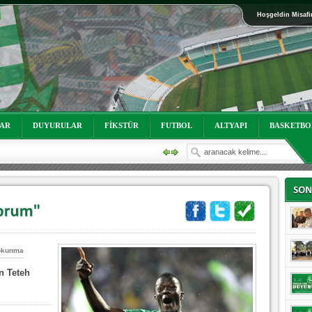
Hoşgeldin Misafi
oruz!
LAR
DUYURULAR
FİKSTÜR
FUTBOL
ALTYAPI
BASKETBO
okunma
n Teteh
oruz!