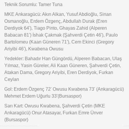
Teknik Sorumlu: Tamer Tuna
MKE Ankaragücü: Akın Alkan, Yusuf Abdioğlu, Sinan
Osmanoğlu, Erdem Özgenç, Abdullah Durak (Eren
Derdiyok 64'), Tiago Pinto, Ghayas Zahid (Alperen
Babacan 81') İshak Çakmak (Şahverdi Çetin 46'), Paulo
Bartolomeu (Kaan Güneren 71'), Cem Ekinci (Gregory
Ariyibi 46'), Kwabena Owusu
Yedekler: Bahadır Han Güngördü, Alperen Babacan, Ulaş
Yılmaz, Yasin Güreler, Ali Kaan Güneren, Şahverdi Çetin,
Atakan Dama, Gregory Ariyibi, Eren Derdiyok, Furkan
Ceylan
Gol: Erdem Özgenç 72' Owusu Kwabena 73' (Ankaragücü)
Mehmet Erdem Uğurlu 33'(Bursaspor)
Sarı Kart: Owusu Kwabena, Şahverdi Çetin (MKE
Ankaragücü) Onur Atasayar, Furkan Emre Ünver
(Bursaspor)