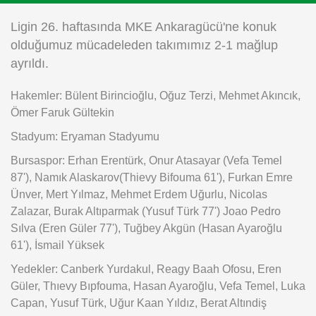
Instagram
Ligin 26. haftasında MKE Ankaragücü'ne konuk
olduğumuz mücadeleden takımımız 2-1 mağlup
Android
ayrıldı.
Hakemler: Bülent Birincioğlu, Oğuz Terzi, Mehmet Akıncık,
iOS
Ömer Faruk Gültekin
Stadyum: Eryaman Stadyumu
Bursaspor: Erhan Erentürk, Onur Atasayar (Vefa Temel
87'), Namık Alaskarov(Thievy Bifouma 61'), Furkan Emre
Ünver, Mert Yılmaz, Mehmet Erdem Uğurlu, Nicolas
Zalazar, Burak Altıparmak (Yusuf Türk 77') Joao Pedro
Sılva (Eren Güler 77'), Tuğbey Akgün (Hasan Ayaroğlu
61'), İsmail Yüksek
Yedekler: Canberk Yurdakul, Reagy Baah Ofosu, Eren
Güler, Thıevy Bıpfouma, Hasan Ayaroğlu, Vefa Temel, Luka
Capan, Yusuf Türk, Uğur Kaan Yıldız, Berat Altındiş