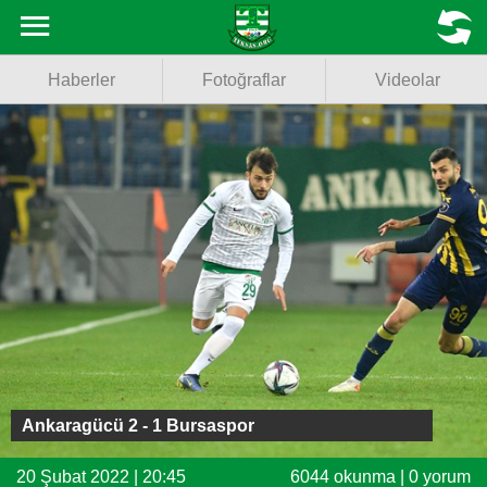
Haberler
MENU
Haberler
Fotoğraflar
Videolar
Fotoğraflar
Videolar
Basketbol
Voleybol
Puan Durumu
Fikstür
Facebook
Ankaragücü 2 - 1 Bursaspor
Twitter
20 Şubat 2022 | 20:45
6044 okunma | 0 yorum