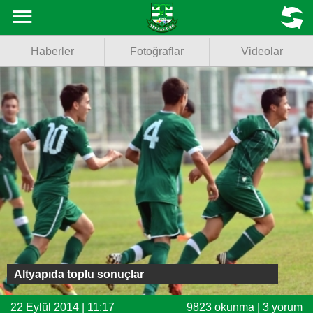
Haberler
MENU
Haberler
Fotoğraflar
Videolar
Fotoğraflar
Videolar
Basketbol
Voleybol
Puan Durumu
Fikstür
Facebook
Altyapıda toplu sonuçlar
Twitter
22 Eylül 2014 | 11:17
9823 okunma | 3 yorum