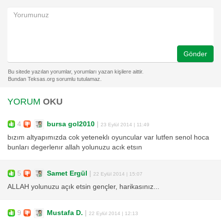
Gönder
YORUM
OKU
4
bursa gol2010
|
23 Eylül 2014 | 11:49
bızım altyapımızda cok yeteneklı oyuncular var lutfen senol hoca
bunları degerlenır allah yolunuzu acık etsın
5
Samet Ergül
|
22 Eylül 2014 | 15:07
ALLAH yolunuzu açık etsin gençler, harikasınız...
9
Mustafa D.
|
22 Eylül 2014 | 12:13