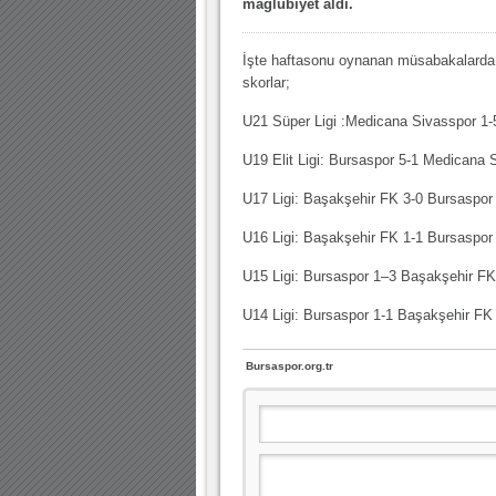
mağlubiyet aldı.
10.04.2023 14:44 |
Hoş geldin Göktuğ Bebek!
30.12.2022 18:00 |
Hoş geldin Kadir Kağan Bebek!
İşte haftasonu oynanan müsabakalarda
skorlar;
11.11.2025 14:13 |
Hoş geldin Ertuğrul Bebek!
U21 Süper Ligi :Medicana Sivasspor 1-
12.10.2025 17:30 |
MUTLULUKLAR SİNAN SILACI
U19 Elit Ligi: Bursaspor 5-1 Medicana 
16.07.2024 14:32 |
Hoş geldin Kerem Bebek!
08.01.2024 19:01 |
Hoş geldin Aslan bebek!
U17 Ligi: Başakşehir FK 3-0 Bursaspor
03.01.2024 19:09 |
Hoş geldin Güneş bebek!
U16 Ligi: Başakşehir FK 1-1 Bursaspor
U15 Ligi: Bursaspor 1–3 Başakşehir FK
U14 Ligi: Bursaspor 1-1 Başakşehir FK
Bursaspor.org.tr