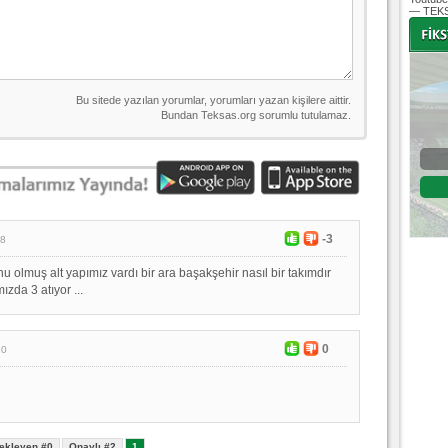
— TEKS
-
-
Bursaspor - Altınordu
1. Lig 32. Hafta
04 Temmuz 2020 Cumartesi | 20:00
Fikstür
-3
38
 olmuş alt yapımız vardı bir ara başakşehir nasıl bir takımdır
zda 3 atıyor ...
0
20
ekleyen #0
Onaylı #2
1