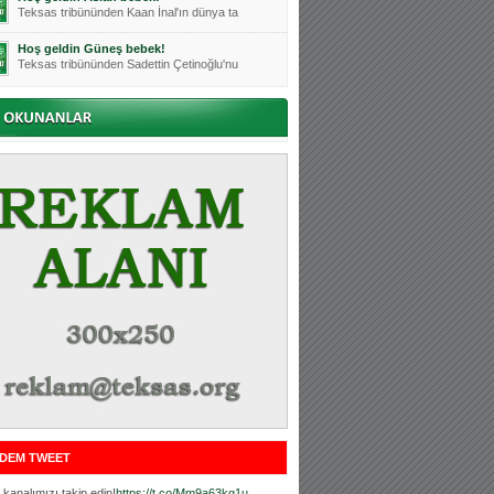
Teksas tribününden Kaan İnal'ın dünya ta
Hoş geldin Güneş bebek!
Teksas tribününden Sadettin Çetinoğlu'nu
Mutluluklar Ceyhun Tetik
Teksas tribünlerinin sevilen isimlerinde
Bursasporumuzun önü açılsın is
Teksaslı Bursasporlular Derneği Başkanı
Hoş geldin Alaz Bebek!
Teksas.org sistem yöneticisi, ekibimizin
Hoş geldin Göktuğ Bebek!
Teksas.org ekibimizden ve tribünlerimizi
Hoş geldin Kadir Kağan Bebek!
Teksas tribünlerinden Basri İleri'nin dü
Hoş geldin Ertuğrul Bebek!
Teksas tribünlerinden Emre Aydın'ın düny
MUTLULUKLAR SİNAN SILACI
Tribünlerimizin sevilen isimlerinden Sin
DEM TWEET
Hoş geldin Kerem Bebek!
Tribünlerimizden Mesut Ulusoy'un (Duka)
kanalımızı takip edin!
https://t.co/Mm9a63kg1u