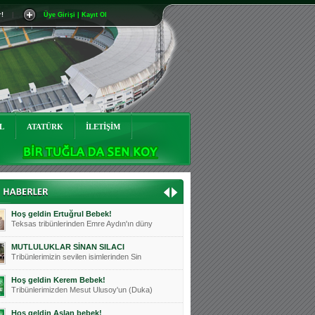
r!
|
Üye Girişi | Kayıt Ol
Mutluluklar Ceyhun Tetik
Teksas tribünlerinin sevilen isimlerinde
Bursasporumuzun önü açılsın is
Teksaslı Bursasporlular Derneği Başkanı
Hoş geldin Alaz Bebek!
Teksas.org sistem yöneticisi, ekibimizin
L
ATATÜRK
İLETİŞİM
Hoş geldin Göktuğ Bebek!
Teksas.org ekibimizden ve tribünlerimizi
Hoş geldin Kadir Kağan Bebek!
Teksas tribünlerinden Basri İleri'nin dü
Hoş geldin Ertuğrul Bebek!
Teksas tribünlerinden Emre Aydın'ın düny
MUTLULUKLAR SİNAN SILACI
Tribünlerimizin sevilen isimlerinden Sin
Hoş geldin Kerem Bebek!
Tribünlerimizden Mesut Ulusoy'un (Duka)
Hoş geldin Aslan bebek!