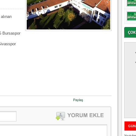
 alınan
5 Bursaspor
Sivasspor
Paylaş
GÜN
Youtube 