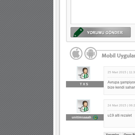
25 Mart 2015 | 11:
Avrupa şampiyonu
T X S
bize kendi sahamı
24 Mart 2015 | 06:
u19 alti rezalet
unitimsaaah
Yorumlar
Onay B