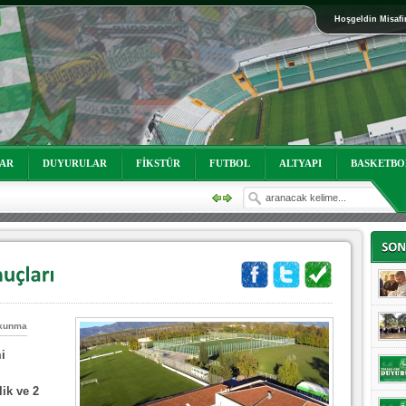
Hoşgeldin Misafi
oruz!
LAR
DUYURULAR
FİKSTÜR
FUTBOL
ALTYAPI
BASKETBO
kunma
i
oruz!
ik ve 2