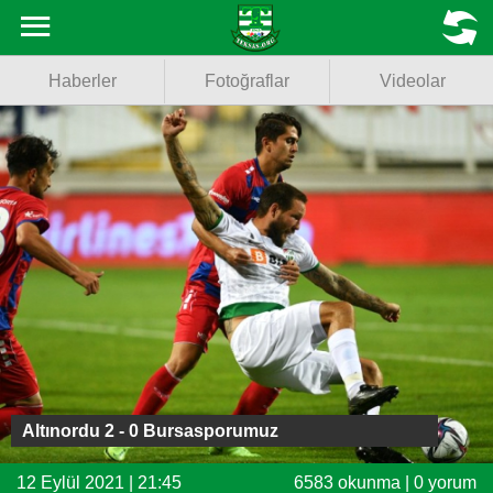
Haberler
MENU
Haberler
Fotoğraflar
Videolar
Fotoğraflar
Videolar
Basketbol
Voleybol
Puan Durumu
Fikstür
Facebook
Altınordu 2 - 0 Bursasporumuz
Twitter
12 Eylül 2021 | 21:45
6583 okunma | 0 yorum