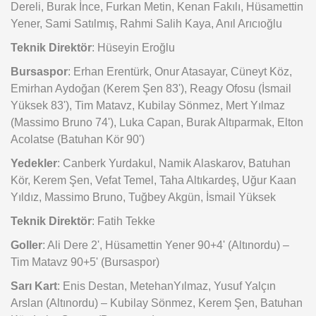
Dereli, Burak İnce, Furkan Metin, Kenan Fakılı, Hüsamettin
Yener, Sami Satılmış, Rahmi Salih Kaya, Anıl Arıcıoğlu
Teknik Direktör
: Hüseyin Eroğlu
Bursaspor
: Erhan Erentürk, Onur Atasayar, Cüneyt Köz,
Emirhan Aydoğan (Kerem Şen 83'), Reagy Ofosu (İsmail
Yüksek 83'), Tim Matavz, Kubilay Sönmez, Mert Yılmaz
(Massimo Bruno 74'), Luka Capan, Burak Altıparmak, Elton
Acolatse (Batuhan Kör 90')
Yedekler
: Canberk Yurdakul, Namik Alaskarov, Batuhan
Kör, Kerem Şen, Vefat Temel, Taha Altıkardeş, Uğur Kaan
Yıldız, Massimo Bruno, Tuğbey Akgün, İsmail Yüksek
Teknik Direktör
: Fatih Tekke
Goller
: Ali Dere 2', Hüsamettin Yener 90+4' (Altınordu) –
Tim Matavz 90+5' (Bursaspor)
Sarı Kart
: Enis Destan, MetehanYılmaz, Yusuf Yalçın
Arslan (Altınordu) – Kubilay Sönmez, Kerem Şen, Batuhan