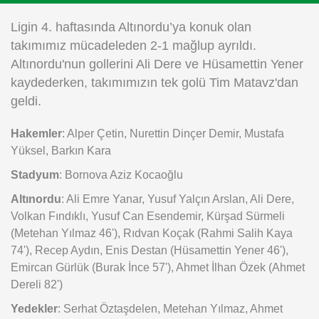
Instagram
Ligin 4. haftasında Altınordu’ya konuk olan
takımımız mücadeleden 2-1 mağlup ayrıldı.
Android
Altınordu'nun gollerini Ali Dere ve Hüsamettin Yener
kaydederken, takımımızın tek golü Tim Matavz'dan
iOS
geldi.
Hakemler
: Alper Çetin, Nurettin Dinçer Demir, Mustafa
Yüksel, Barkın Kara
Stadyum
: Bornova Aziz Kocaoğlu
Altınordu
: Ali Emre Yanar, Yusuf Yalçın Arslan, Ali Dere,
Volkan Fındıklı, Yusuf Can Esendemir, Kürşad Sürmeli
(Metehan Yılmaz 46'), Rıdvan Koçak (Rahmi Salih Kaya
74'), Recep Aydın, Enis Destan (Hüsamettin Yener 46'),
Emircan Gürlük (Burak İnce 57'), Ahmet İlhan Özek (Ahmet
Dereli 82')
Yedekler
: Serhat Öztaşdelen, Metehan Yılmaz, Ahmet