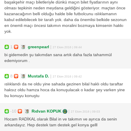
başakşehir maçı biletleriyle dünkü maçın bilet fiyatlarının aynı
olması tepkinin neden meydana geldiğini gösteriyor. maçtan önce
kazanacağının belli olduğu halde bile futbolcunu ıslıklamanın
kabul edilebilecek bir tarafı yok. daha da önemlisi belkide sezonun
en önemli maçı öncesi takımın moralini bozmaya kimsenin hakkı
yok.
1
greenpearl
|
27 Ekim 2016 | 09:44
bi gidemedin şu takımdan sana artık daha fazla tahammül
edemiyorum .
8
Mustafa D.
|
27 Ekim 2016 | 09:42
ıslıklandı da ne oldu yine sahada gezinen bilal haklı oldu taraftar
haksız oldu hamza hoca da konuşulacak o kadar şey varken yine
bu konuyu konuştu
-10
Rıdvan KOPUK
|
27 Ekim 2016 | 09:03
Hocam RADİKAL olarak Bilal in ve takımın ve ayrıca da senin
arkandayız. Hep destek tam destek.gel konya gelll