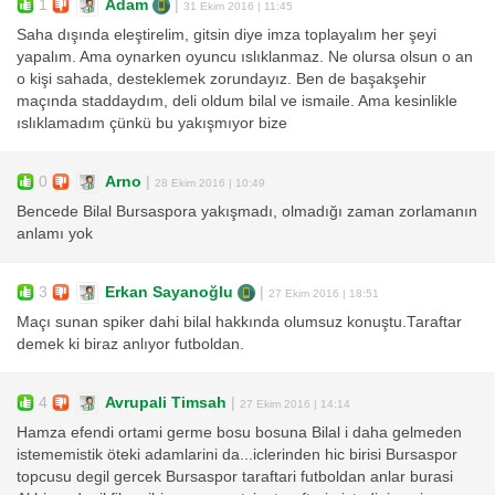
1
Adam
|
31 Ekim 2016 | 11:45
Saha dışında eleştirelim, gitsin diye imza toplayalım her şeyi
yapalım. Ama oynarken oyuncu ıslıklanmaz. Ne olursa olsun o an
o kişi sahada, desteklemek zorundayız. Ben de başakşehir
maçında staddaydım, deli oldum bilal ve ismaile. Ama kesinlikle
ıslıklamadım çünkü bu yakışmıyor bize
0
Arno
|
28 Ekim 2016 | 10:49
Bencede Bilal Bursaspora yakışmadı, olmadığı zaman zorlamanın
anlamı yok
3
Erkan Sayanoğlu
|
27 Ekim 2016 | 18:51
Maçı sunan spiker dahi bilal hakkında olumsuz konuştu.Taraftar
demek ki biraz anlıyor futboldan.
4
Avrupali Timsah
|
27 Ekim 2016 | 14:14
Hamza efendi ortami germe bosu bosuna Bilal i daha gelmeden
istememistik öteki adamlarini da...iclerinden hic birisi Bursaspor
topcusu degil gercek Bursaspor taraftari futboldan anlar burasi