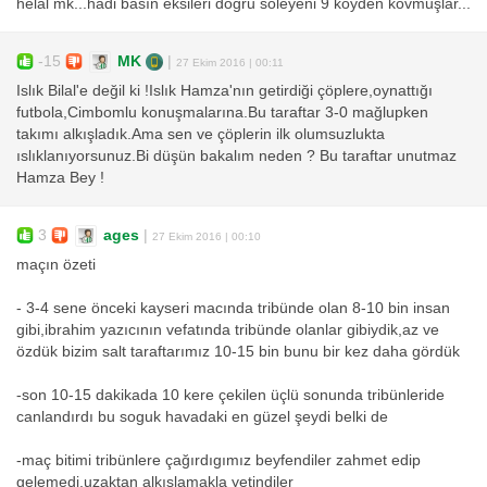
helal mk...hadi basın eksileri doğru söleyeni 9 köyden kovmuşlar...
-15
MK
|
27 Ekim 2016 | 00:11
Islık Bilal'e değil ki !Islık Hamza'nın getirdiği çöplere,oynattığı
futbola,Cimbomlu konuşmalarına.Bu taraftar 3-0 mağlupken
takımı alkışladık.Ama sen ve çöplerin ilk olumsuzlukta
ıslıklanıyorsunuz.Bi düşün bakalım neden ? Bu taraftar unutmaz
Hamza Bey !
3
ages
|
27 Ekim 2016 | 00:10
maçın özeti
- 3-4 sene önceki kayseri macında tribünde olan 8-10 bin insan
gibi,ibrahim yazıcının vefatında tribünde olanlar gibiydik,az ve
özdük bizim salt taraftarımız 10-15 bin bunu bir kez daha gördük
-son 10-15 dakikada 10 kere çekilen üçlü sonunda tribünleride
canlandırdı bu soguk havadaki en güzel şeydi belki de
-maç bitimi tribünlere çağırdıgımız beyfendiler zahmet edip
gelemedi,uzaktan alkıslamakla yetindiler