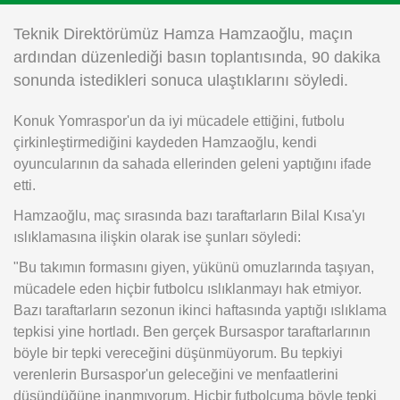
Instagram
Teknik Direktörümüz Hamza Hamzaoğlu, maçın
ardından düzenlediği basın toplantısında, 90 dakika
Android
sonunda istedikleri sonuca ulaştıklarını söyledi.
Konuk Yomraspor'un da iyi mücadele ettiğini, futbolu
iOS
çirkinleştirmediğini kaydeden Hamzaoğlu, kendi
oyuncularının da sahada ellerinden geleni yaptığını ifade
etti.
Hamzaoğlu, maç sırasında bazı taraftarların Bilal Kısa'yı
ıslıklamasına ilişkin olarak ise şunları söyledi:
"Bu takımın formasını giyen, yükünü omuzlarında taşıyan,
mücadele eden hiçbir futbolcu ıslıklanmayı hak etmiyor.
Bazı taraftarların sezonun ikinci haftasında yaptığı ıslıklama
tepkisi yine hortladı. Ben gerçek Bursaspor taraftarlarının
böyle bir tepki vereceğini düşünmüyorum. Bu tepkiyi
verenlerin Bursaspor'un geleceğini ve menfaatlerini
düşündüğüne inanmıyorum. Hiçbir futbolcuma böyle tepki