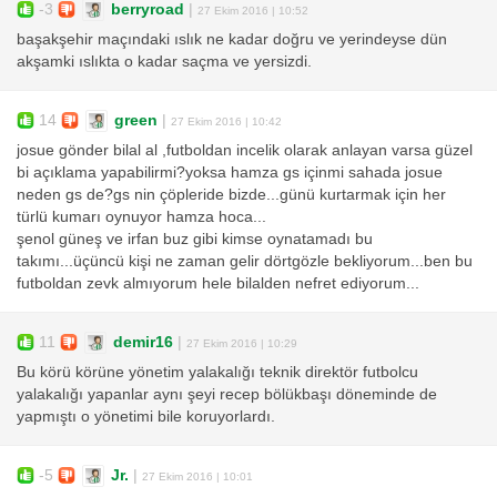
-3
berryroad
|
27 Ekim 2016 | 10:52
başakşehir maçındaki ıslık ne kadar doğru ve yerindeyse dün
akşamki ıslıkta o kadar saçma ve yersizdi.
14
green
|
27 Ekim 2016 | 10:42
josue gönder bilal al ,futboldan incelik olarak anlayan varsa güzel
bi açıklama yapabilirmi?yoksa hamza gs içinmi sahada josue
neden gs de?gs nin çöpleride bizde...günü kurtarmak için her
türlü kumarı oynuyor hamza hoca...
şenol güneş ve irfan buz gibi kimse oynatamadı bu
takımı...üçüncü kişi ne zaman gelir dörtgözle bekliyorum...ben bu
futboldan zevk almıyorum hele bilalden nefret ediyorum...
11
demir16
|
27 Ekim 2016 | 10:29
Bu körü körüne yönetim yalakalığı teknik direktör futbolcu
yalakalığı yapanlar aynı şeyi recep bölükbaşı döneminde de
yapmıştı o yönetimi bile koruyorlardı.
-5
Jr.
|
27 Ekim 2016 | 10:01