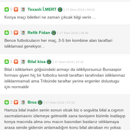
0
Texaslı Î.MERT
|
27 Ekim 2016 | 09:00
Konya maçı biletleri ne zaman çıkcak bilgi verin ...
3
Refik Fidan
|
27 Ekim 2016 | 08:36
Bence futbolcuların her maç, 3-5 bin kombine alan taraftari
isliklamasi gerekiyor...
5
Bilal kisa
|
27 Ekim 2016 | 07:31
Bilal i isliklarken göğsündeki armayı da islikliyorsunuz Bursaspor
forması giyen hiç bir futbolcu kendi taraftarı tarafından isliklanmaz
isliklanmamali ama Tribünde taraftar yerine ergenler dolustugu
için normaldir
2
Brsa
|
27 Ekim 2016 | 07:23
Hamza bilal inadın senin sonun olcak biz o sogukta bilal a.cıgının
sacmalamasını izlemeye gelmedik sana tavsiyem bizimle inatlaşıp
konya macında alma onu macın basından baslarız ıslıklamaya
arasa sende gidersin anlamadığım konu bilal akraban mı yoksa