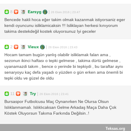
8
Earsyg
|
26 Ekim 2016 | 23:47
Bencede hakli hoca eğer takim olmak kazanmak istiyorsaniz eger
kendi oyuncunu isliklamicaksin !!! Isliklayan herkesi kınıyorum
takima destekdeğil kostek oluyorsunuz Iyi geceler
2
Vieux
|
26 Ekim 2016 | 23:43
Hocam tamam bugün yanlış olabilir isliklamak falan ama ,
sezonun ikinci haftası o tepki gelmese , takima dürtü gelmese ,
uyanamazdi takım , bence o yerinde bi tepkiydi , bu taraftar aynı
senaryoyu kaç defa yaşadı o yüzden o gün erken ama önemli bi
tepki oldu ve güzel de oldu
11
Try
|
26 Ekim 2016 | 23:41
Bursaspor Futbolcusu Maç Oynanırken Ne Olursa Olsun
Islıklanmamalı. Islıklıcaksan Gelme Arkadaş Maça Daha Çok
Köstek Oluyorsun Takıma Farkında Değilsin..!
Teksas.org