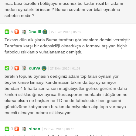
mac bası ücretleri bölüşüyormusunuz bu kadar rezil bir adamı
neden oynatırki bi insan ? Bunun cevabını ver bilali oynatma
sebebin nedir ?
5
1nail6
|
27 Ekim 2016 | 05:59
Teksas dün alkışlarla Bursa taraftarı görünenlere dersini vermiştir.
Taraftara karşı bir edepsizliği olmadıkça o formayı taşıyan hiçbir
futbolcu ıslıklanıp yuhalanamaz demiştir.
0
curva
|
27 Ekim 2016 | 01:08
bırakın topunu oynasın dediginiz adam top falan oynamıyor
beyler kimse kimseyi kandırmasın takım da top oynamıyor
bundan 4 5 hafta sonra seri mağlubiyetler gelirse görürüm daha
kimleri ıslıkladığınızı ayrıca Bursasporun menfaatini düşünen ne
olursa olsun ne başkan ne TD ne de futbolcudur ben gecemi
gündüzüme katıyorsam bırakın da milyonları alıp topa vurmaya
mecali olmayan adamı ıslıklayayım
0
sinan
|
27 Ekim 2016 | 00:43