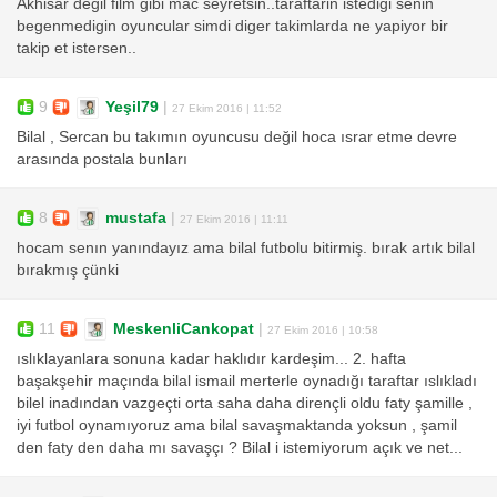
Akhisar degil film gibi mac seyretsin..taraftarin istedigi senin
begenmedigin oyuncular simdi diger takimlarda ne yapiyor bir
takip et istersen..
9
Yeşil79
|
27 Ekim 2016 | 11:52
Bilal , Sercan bu takımın oyuncusu değil hoca ısrar etme devre
arasında postala bunları
8
mustafa
|
27 Ekim 2016 | 11:11
hocam senın yanındayız ama bilal futbolu bitirmiş. bırak artık bilal
bırakmış çünki
11
MeskenliCankopat
|
27 Ekim 2016 | 10:58
ıslıklayanlara sonuna kadar haklıdır kardeşim... 2. hafta
başakşehir maçında bilal ismail merterle oynadığı taraftar ıslıkladı
bilel inadından vazgeçti orta saha daha dirençli oldu faty şamille ,
iyi futbol oynamıyoruz ama bilal savaşmaktanda yoksun , şamil
den faty den daha mı savaşçı ? Bilal i istemiyorum açık ve net...