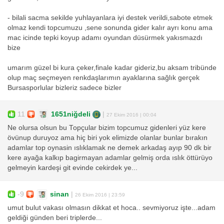
- bilali sacma sekilde yuhlayanlara iyi destek verildi,sabote etmek
olmaz kendi topcumuzu ,sene sonunda gider kalır ayrı konu ama
mac icinde tepki koyup adamı oyundan düsürmek yakısmazdı
bize
umarım güzel bi kura çeker,finale kadar gideriz,bu aksam tribünde
olup maç seçmeyen renkdaşlarımın ayaklarına sağlık gerçek
Bursasporlular bizleriz sadece bizler
11
1651niğdeli
|
27 Ekim 2016 | 00:04
Ne olursa olsun bu Topçular bizim topcumuz gidenleri yüz kere
övünup duruyoz ama hiç biri yok elimizde olanlar bunlar bırakın
adamlar top oynasin ıslıklamak ne demek arkadaş ayıp 90 dk bir
kere ayağa kalkıp bagirmayan adamlar gelmiş orda ıslık öttürüyo
gelmeyin kardeşi git evinde cekirdek ye...
-9
sinan
|
26 Ekim 2016 | 23:59
umut bulut vakası olmasın dikkat et hoca.. sevmiyoruz işte...adam
geldiği günden beri triplerde...