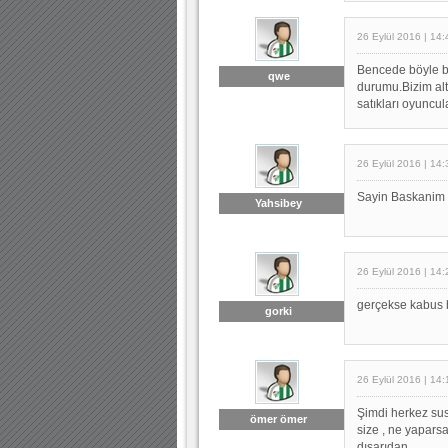
26 Eylül 2016 | 14:
Bencede böyle b
qwe
durumu.Bizim alt
satıkları oyuncul
26 Eylül 2016 | 14:
Sayin Baskanim laf
Yahsibey
26 Eylül 2016 | 14:
gerçekse kabus b
gorki
26 Eylül 2016 | 14:
Şimdi herkez su
ömer ömer
size , ne yapars
dışarıdan...