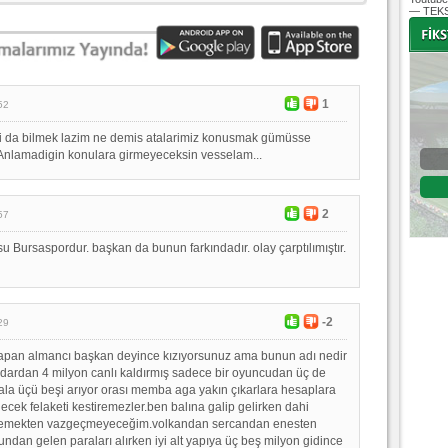
— TEKS
-
-
1
52
 da bilmek lazim ne demis atalarimiz konusmak gümüsse
.Anlamadigin konulara girmeyeceksin vesselam...
Bursaspor - Altınordu
1. Lig 32. Hafta
2
57
04 Temmuz 2020 Cumartesi | 20:00
Fikstür
u Bursaspordur. başkan da bunun farkındadır. olay çarptılımıştır.
-2
29
 yapan almancı başkan deyince kızıyorsunuz ama bunun adı nedir
ardan 4 milyon canlı kaldırmış sadece bir oyuncudan üç de
la üçü beşi arıyor orası memba aga yakın çıkarlara hesaplara
ecek felaketi kestiremezler.ben balına galip gelirken dahi
emekten vazgeçmeyeceğim.volkandan sercandan enesten
dan gelen paraları alırken iyi alt yapıya üç beş milyon gidince