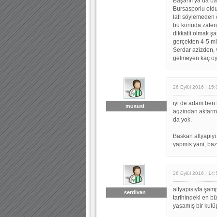
Başarılı ya da ba
Bursasporlu old
lafı söylemeden
bu konuda zaten m
dikkatli olmak şa
gerçekten 4-5 mil
Serdar azizden,
gelmeyen kaç oy
26 Eylül 2016 | 15:
iyi de adam ben
mususi
agzindan aktarmi
da yok.
Baskan altyapiyi
yapmis yani, bazi
26 Eylül 2016 | 14:
altyapısıyla şam
serdivan
tarihindeki en bü
yaşamış bir kulü