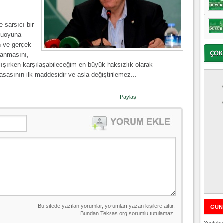
 sarsıcı bir
muoyuna
n ve gerçek
lanmasını,
lışırken karşılaşabileceğim en büyük haksızlık olarak
ının ilk maddesidir ve asla değiştirilemez...
Paylaş
GÜN
Youtube 