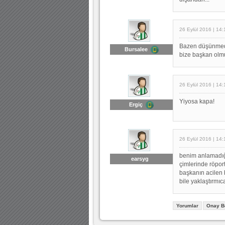
26 Eylül 2016 | 14:
Bazen düşünmeden
Bursalee
bize başkan olmu
26 Eylül 2016 | 14:
Yiyosa kapa!
Ergiç
26 Eylül 2016 | 14:
benim anlamadığı
earsyg
çimlerinde röpor
başkanın acilen 
bile yaklaştırmıc
Yorumlar
Onay B