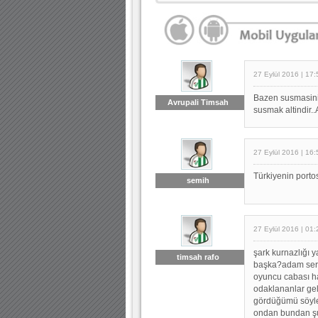
27 Eylül 2016 | 17:
Bazen susmasini
Avrupali Timsah
susmak altindir.
27 Eylül 2016 | 16:
Türkiyenin portos
semih
27 Eylül 2016 | 01:
şark kurnazlığı
timsah rafo
başka?adam serd
oyuncu cabası ha
odaklananlar gel
gördüğümü söyl
ondan bundan şun