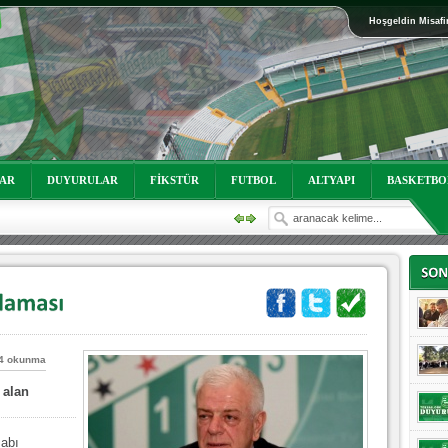
Hoşgeldin Misafi
oruz!
LAR
DUYURULAR
FİKSTÜR
FUTBOL
ALTYAPI
BASKETBO
4 okunma
 alan
oruz!
sabı