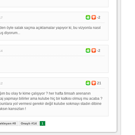
-2
17
 öyle salak saçma açıklamalar yapıyor ki, bu vizyonla nasıl
ş diyorum...
-2
14
21
12
m bu olay tv kime çalışıyor ? her hafta timsah arenanın
taj yapmayı bilirler ama kulube hiç bir katkısı olmuş mu acaba ?
bunlara yol vermesi gerekir değil kulube sokmayı stadın dibine
aksın kansızları !
ekleyen #0
Onaylı #14
1