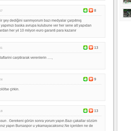
8
47
ir şey dediğini sanmıyorum bazı medyalar çarpıtmış
 yapımızı baska avrupa kulubune ver her sene alt yapıdan
ardan her yıl 10 milyon euro garanti para kazanır
13
31
larini carptirarak verenlerin .....,
9
24
löfse çirkin.
13
18
ssun . Gerekeni görün sonra yorum yapın.Bazı çakallar sözüm
anız yapın Bursaspor u yıkamayacaksınız.Ne içeriden ne de