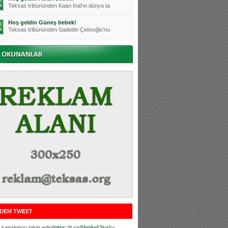
Teksas tribününden Kaan İnal'ın dünya ta
Hoş geldin Güneş bebek!
Teksas tribününden Sadettin Çetinoğlu'nu
Mutluluklar Ceyhun Tetik
Teksas tribünlerinin sevilen isimlerinde
Bursasporumuzun önü açılsın is
Teksaslı Bursasporlular Derneği Başkanı
Hoş geldin Alaz Bebek!
Teksas.org sistem yöneticisi, ekibimizin
Hoş geldin Göktuğ Bebek!
Teksas.org ekibimizden ve tribünlerimizi
Hoş geldin Kadir Kağan Bebek!
Teksas tribünlerinden Basri İleri'nin dü
Hoş geldin Ertuğrul Bebek!
Teksas tribünlerinden Emre Aydın'ın düny
MUTLULUKLAR SİNAN SILACI
Tribünlerimizin sevilen isimlerinden Sin
DEM TWEET
Hoş geldin Kerem Bebek!
Tribünlerimizden Mesut Ulusoy'un (Duka)
kanalımızı takip edin!
https://t.co/Mm9a63kg1u