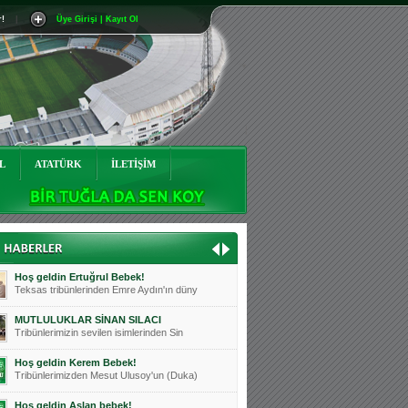
r!
|
Üye Girişi | Kayıt Ol
Mutluluklar Ceyhun Tetik
Teksas tribünlerinin sevilen isimlerinde
Bursasporumuzun önü açılsın is
Teksaslı Bursasporlular Derneği Başkanı
Hoş geldin Alaz Bebek!
Teksas.org sistem yöneticisi, ekibimizin
L
ATATÜRK
İLETİŞİM
Hoş geldin Göktuğ Bebek!
Teksas.org ekibimizden ve tribünlerimizi
Hoş geldin Kadir Kağan Bebek!
Teksas tribünlerinden Basri İleri'nin dü
Hoş geldin Ertuğrul Bebek!
Teksas tribünlerinden Emre Aydın'ın düny
MUTLULUKLAR SİNAN SILACI
Tribünlerimizin sevilen isimlerinden Sin
Hoş geldin Kerem Bebek!
Tribünlerimizden Mesut Ulusoy'un (Duka)
Hoş geldin Aslan bebek!